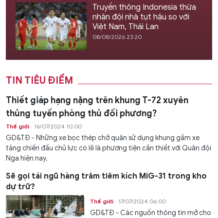
Truyền thông Indonesia thừa
nhận đội nhà tụt hậu so với
Việt Nam, Thái Lan
08/08/2026 23:20
TIN TIÊU ĐIỂM
Thiết giáp hạng nặng trên khung T-72 xuyên
thủng tuyến phòng thủ đối phương?
Thế giới
16/07/2024 10:00
GD&TĐ - Những xe bọc thép chở quân sử dụng khung gầm xe
tăng chiến đấu chủ lực có lẽ là phương tiện cần thiết với Quân đội
Nga hiện nay.
Sẽ gọi tái ngũ hàng trăm tiêm kích MiG-31 trong kho
dự trữ?
Thế giới
17/07/2024 06:00
GD&TĐ - Các nguồn thông tin mở cho