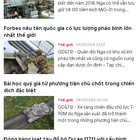
biết đến năm 2018, Nga có thể vẫn lưu
giữ tới 130 tiêm kích MiG-31 trong...
Forbes nêu tên quốc gia có lực lượng pháo binh lớn
nhất thế giới
Thế giới
17/07/2024 23:01
GD&TĐ - Quân đội Nga có kho vũ khí
pháo lớn nhất và cũng có nguồn cung
cấp đạn dược ổn định – Tạp chí...
Bài học quý giá từ phương tiện chủ chốt trong chiến
dịch đặc biệt
Thế giới
19/07/2024 00:00
GD&TĐ - Xe tăng chiến đấu chủ lực T-
90M do Nga sản xuất đã trở thành
một trong những phương tiện chủ...
Đóng hàng loạt tàu đổ bộ Dự án 11711 với cấu hình