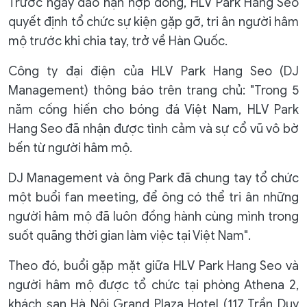
Trước ngày đáo hạn hợp đồng, HLV Park Hang Seo
quyết định tổ chức sự kiện gặp gỡ, tri ân người hâm
mộ trước khi chia tay, trở về Hàn Quốc.
Công ty đại điện của HLV Park Hang Seo (DJ
Management) thông báo trên trang chủ: "Trong 5
năm cống hiến cho bóng đá Việt Nam, HLV Park
Hang Seo đã nhận được tình cảm và sự cổ vũ vô bờ
bến từ người hâm mộ.
DJ Management và ông Park đã chung tay tổ chức
một buổi fan meeting, để ông có thể tri ân những
người hâm mộ đã luôn đồng hành cùng mình trong
suốt quãng thời gian làm việc tại Việt Nam".
Theo đó, buổi gặp mặt giữa HLV Park Hang Seo và
người hâm mộ được tổ chức tại phòng Athena 2,
khách sạn Hà Nội Grand Plaza Hotel (117 Trần Duy