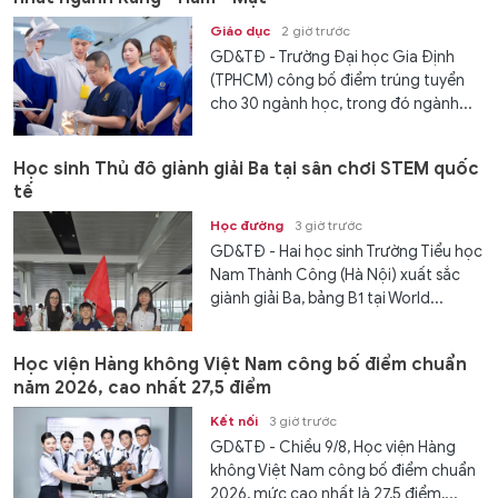
Giáo dục
2 giờ trước
GD&TĐ - Trường Đại học Gia Định
(TPHCM) công bố điểm trúng tuyển
cho 30 ngành học, trong đó ngành...
Học sinh Thủ đô giành giải Ba tại sân chơi STEM quốc
tế
Học đường
3 giờ trước
GD&TĐ - Hai học sinh Trường Tiểu học
Nam Thành Công (Hà Nội) xuất sắc
giành giải Ba, bảng B1 tại World...
Học viện Hàng không Việt Nam công bố điểm chuẩn
năm 2026, cao nhất 27,5 điểm
Kết nối
3 giờ trước
GD&TĐ - Chiều 9/8, Học viện Hàng
không Việt Nam công bố điểm chuẩn
2026, mức cao nhất là 27,5 điểm,...