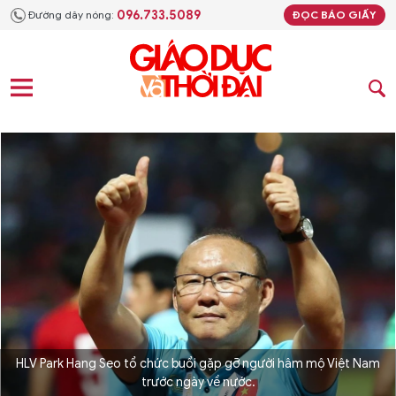
096.733.5089
Đường dây nóng:
ĐỌC BÁO GIẤY
HLV Park Hang Seo tổ chức buổi gặp gỡ người hâm mộ Việt Nam
trước ngày về nước.