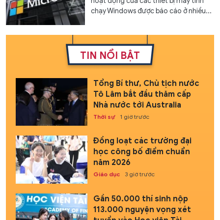
hoạt động của các thiết bị máy tính
chạy Windows được báo cáo ở nhiều...
TIN NỔI BẬT
Tổng Bí thư, Chủ tịch nước
Tô Lâm bắt đầu thăm cấp
Nhà nước tới Australia
Thời sự
1 giờ trước
Đồng loạt các trường đại
học công bố điểm chuẩn
năm 2026
Giáo dục
3 giờ trước
Gần 50.000 thí sinh nộp
113.000 nguyện vọng xét