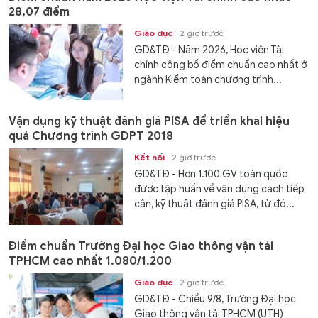
28,07 điểm
Giáo dục
2 giờ trước
GD&TĐ - Năm 2026, Học viện Tài
chính công bố điểm chuẩn cao nhất ở
ngành Kiểm toán chương trình...
Vận dụng kỹ thuật đánh giá PISA để triển khai hiệu
quả Chương trình GDPT 2018
Kết nối
2 giờ trước
GD&TĐ - Hơn 1.100 GV toàn quốc
được tập huấn về vận dụng cách tiếp
cận, kỹ thuật đánh giá PISA, từ đó...
Điểm chuẩn Trường Đại học Giao thông vận tải
TPHCM cao nhất 1.080/1.200
Giáo dục
2 giờ trước
GD&TĐ - Chiều 9/8, Trường Đại học
Giao thông vận tải TPHCM (UTH)