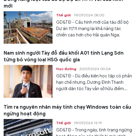
mới
Thế giới
19/07/2024 08:00
GD&TĐ - Cấu hình mới của tàu đổ bộ
Dự án 11711 mang lại khả năng tác
chiến cao hơn cho Hải quân Nga.
Nam sinh người Tày đỗ đầu khối A01 tỉnh Lạng Sơn
từng bỏ vòng loại HSG quốc gia
Học đường
20/07/2024 00:04
GD&TĐ - Dù điều kiện học tập có phần
hạn chế nhưng, Dương Đình Thanh
người dân tộc Tày vẫn sở hữu điểm...
Tìm ra nguyên nhân máy tính chạy Windows toàn cầu
ngừng hoạt động
Thế giới
19/07/2024 13:19
GD&TĐ - Trong ngày, tình trạng ngừng