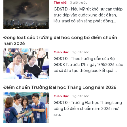
Thế giới
3 giờ trước
GD&TĐ - Nếu Mỹ rút khỏi sự can thiệp
trực tiếp vào cuộc xung đột ở Iran,
liệu Israel có sẵn sàng phát động...
Đồng loạt các trường đại học công bố điểm chuẩn
năm 2026
Giáo dục
3 giờ trước
GD&TĐ - Theo hướng dẫn của Bộ
GD&ĐT, trước 17h ngày 13/8/2026, các
cơ sở đào tạo thông báo kết quả...
Điểm chuẩn Trường Đại học Thăng Long năm 2026
Giáo dục
3 giờ trước
GD&TĐ - Trường Đại học Thăng Long
công bố điểm chuẩn năm 2026 như
sau: