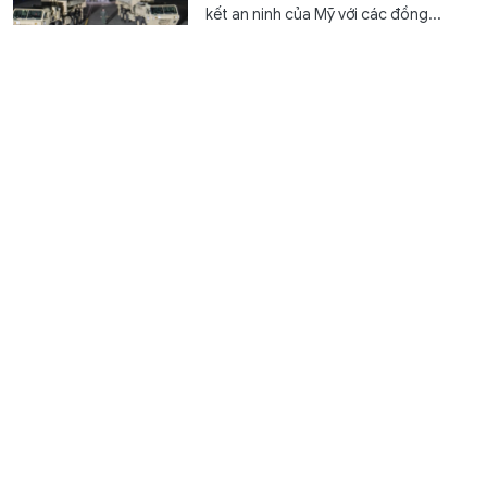
kết an ninh của Mỹ với các đồng...
Đại học Huế công bố điểm chuẩn đợt 1 năm 2026
Giáo dục
4 giờ trước
GD&TĐ - Chiều 9/8, Hội đồng tuyển
sinh Đại học Huế chính thức công bố
điểm trúng tuyển đợt 1 cho các...
Gần 50.000 thí sinh nộp 113.000 nguyện vọng xét
tuyển vào Học viện Tài chính
Đào tạo - Tuyển sinh
4 giờ trước
GD&TĐ - Năm 2026, Học viện Tài
chính tiếp nhận gần 50.000 thí sinh
đăng ký với tổng số 113.023 nguyện...
Tuyên Quang chuyển từ 'quản lý giáo dục' sang 'quản
trị phát triển giáo dục'