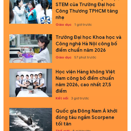
STEM của Trường Đại học
Công Thương TPHCM tăng
nhẹ
Giáo dục
1 giờ trước
Trường Đại học Khoa học và
Công nghệ Hà Nội công bố
điểm chuẩn năm 2026
Giáo dục
57 phút trước
Học viện Hàng không Việt
Nam công bố điểm chuẩn
năm 2026, cao nhất 27,5
điểm
Kết nối
3 giờ trước
Quốc gia Đông Nam Á khởi
đóng tàu ngầm Scorpene
tối tân
Thế giới
8 giờ trước