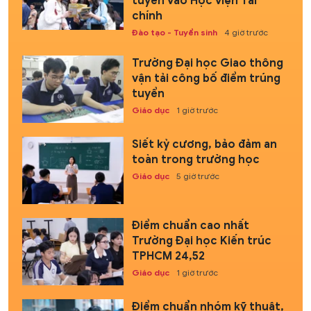
tuyển vào Học viện Tài
chính
Đào tạo - Tuyển sinh
4 giờ trước
Trường Đại học Giao thông
vận tải công bố điểm trúng
tuyển
Giáo dục
1 giờ trước
Siết kỷ cương, bảo đảm an
toàn trong trường học
Giáo dục
5 giờ trước
Điểm chuẩn cao nhất
Trường Đại học Kiến trúc
TPHCM 24,52
Giáo dục
1 giờ trước
Điểm chuẩn nhóm kỹ thuật,