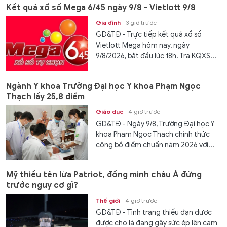
Kết quả xổ số Mega 6/45 ngày 9/8 - Vietlott 9/8
Gia đình
3 giờ trước
GD&TĐ - Trực tiếp kết quả xổ số
Vietlott Mega hôm nay, ngày
9/8/2026, bắt đầu lúc 18h. Tra KQXS...
Ngành Y khoa Trường Đại học Y khoa Phạm Ngọc
Thạch lấy 25,8 điểm
Giáo dục
4 giờ trước
GD&TĐ - Ngày 9/8, Trường Đại học Y
khoa Phạm Ngọc Thạch chính thức
công bố điểm chuẩn năm 2026 với...
Mỹ thiếu tên lửa Patriot, đồng minh châu Á đứng
trước nguy cơ gì?
Thế giới
4 giờ trước
GD&TĐ - Tình trạng thiếu đạn dược
được cho là đang gây sức ép lên cam