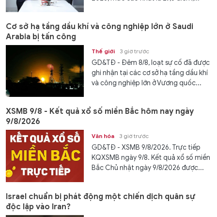
Cơ sở hạ tầng dầu khí và công nghiệp lớn ở Saudi
Arabia bị tấn công
Thế giới
3 giờ trước
GD&TĐ - Đêm 8/8, loạt sự cố đã được
ghi nhận tại các cơ sở hạ tầng dầu khí
và công nghiệp lớn ở Vương quốc...
XSMB 9/8 - Kết quả xổ số miền Bắc hôm nay ngày
9/8/2026
Văn hóa
3 giờ trước
GD&TĐ - XSMB 9/8/2026. Trực tiếp
KQXSMB ngày 9/8. Kết quả xổ số miền
Bắc Chủ nhật ngày 9/8/2026 được...
Israel chuẩn bị phát động một chiến dịch quân sự
độc lập vào Iran?