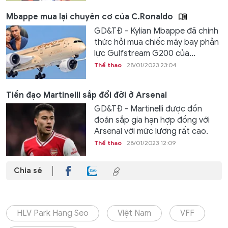
Mbappe mua lại chuyên cơ của C.Ronaldo
GD&TĐ - Kylian Mbappe đã chính
thức hỏi mua chiếc máy bay phản
lực Gulfstream G200 của...
Thể thao
28/01/2023 23:04
Tiền đạo Martinelli sắp đổi đời ở Arsenal
GD&TĐ - Martinelli được đồn
đoán sắp gia hạn hợp đồng với
Arsenal với mức lương rất cao.
Thể thao
28/01/2023 12:09
Chia sẻ
HLV Park Hang Seo
Việt Nam
VFF