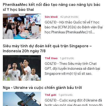
PhenikaaMec kết nối đào tạo nâng cao năng lực bác
sĩ Y học bào thai
Sức khoẻ
42 phút trước
GD&TĐ - Hội thảo Quốc tế về Y học
bào thai (ICFM 2026) do Bệnh viện Đại
học Phenikaa (PhenikaaMec) tổ...
Siêu máy tính dự đoán kết quả trận Singapore –
Indonesia 20h ngày 7/8
Thể thao
1 giờ trước
GD&TĐ - Theo Siêu máy tính Chat
GPT, đội tuyển Indonesia sẽ đánh bại
Singapore với một tỷ số sít sao.
Nga - Ukraine và cuộc chiến giành bầu trời
Thế giới
1 giờ trước
GD&TĐ - Cuộc xung đột ở Ukraine đã
bước vào một giai đoạn mới, trong đó