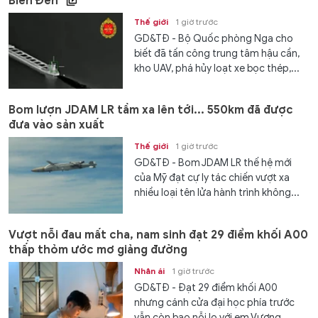
Biển Đen
Thế giới
1 giờ trước
GD&TĐ - Bộ Quốc phòng Nga cho
biết đã tấn công trung tâm hậu cần,
kho UAV, phá hủy loạt xe bọc thép,...
Bom lượn JDAM LR tầm xa lên tới... 550km đã được
đưa vào sản xuất
Thế giới
1 giờ trước
GD&TĐ - Bom JDAM LR thế hệ mới
của Mỹ đạt cự ly tác chiến vượt xa
nhiều loại tên lửa hành trình không...
Vượt nỗi đau mất cha, nam sinh đạt 29 điểm khối A00
thấp thỏm ước mơ giảng đường
Nhân ái
1 giờ trước
GD&TĐ - Đạt 29 điểm khối A00
nhưng cánh cửa đại học phía trước
vẫn còn bao nỗi lo với em Vương...