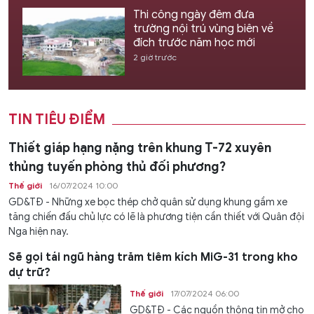
Thi công ngày đêm đưa
trường nội trú vùng biên về
đích trước năm học mới
2 giờ trước
TIN TIÊU ĐIỂM
Thiết giáp hạng nặng trên khung T-72 xuyên
thủng tuyến phòng thủ đối phương?
Thế giới
16/07/2024 10:00
GD&TĐ - Những xe bọc thép chở quân sử dụng khung gầm xe
tăng chiến đấu chủ lực có lẽ là phương tiện cần thiết với Quân đội
Nga hiện nay.
Sẽ gọi tái ngũ hàng trăm tiêm kích MiG-31 trong kho
dự trữ?
Thế giới
17/07/2024 06:00
GD&TĐ - Các nguồn thông tin mở cho