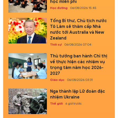
học miễn phí
Học đường
06/08/2026 15:45
Tổng Bí thư, Chủ tịch nước
Tô Lâm sẽ thăm cấp Nhà
nước tới Australia và New
Zealand
Thời sự
06/08/2026 07:04
Thủ tướng ban hành Chỉ thị
về thực hiện các nhiệm vụ
trọng tâm năm học 2026-
2027
Giáo dục
06/08/2026 03:31
Nga thành lập Lữ đoàn đặc
nhiệm Ukraine
Thế giới
6 giờ trước