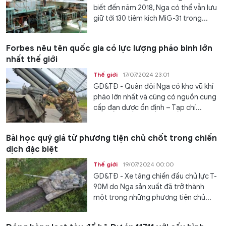
biết đến năm 2018, Nga có thể vẫn lưu
giữ tới 130 tiêm kích MiG-31 trong...
Forbes nêu tên quốc gia có lực lượng pháo binh lớn
nhất thế giới
Thế giới
17/07/2024 23:01
GD&TĐ - Quân đội Nga có kho vũ khí
pháo lớn nhất và cũng có nguồn cung
cấp đạn dược ổn định – Tạp chí...
Bài học quý giá từ phương tiện chủ chốt trong chiến
dịch đặc biệt
Thế giới
19/07/2024 00:00
GD&TĐ - Xe tăng chiến đấu chủ lực T-
90M do Nga sản xuất đã trở thành
một trong những phương tiện chủ...