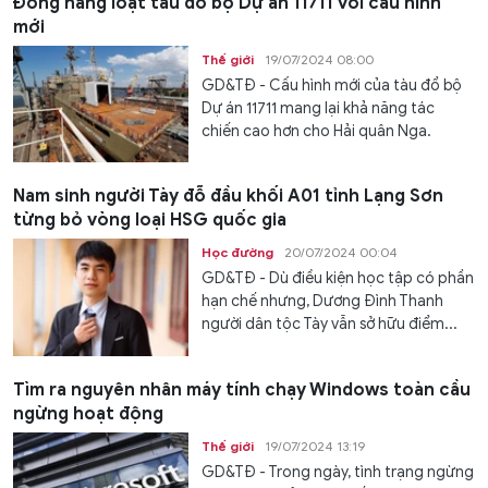
Đóng hàng loạt tàu đổ bộ Dự án 11711 với cấu hình
mới
Thế giới
19/07/2024 08:00
GD&TĐ - Cấu hình mới của tàu đổ bộ
Dự án 11711 mang lại khả năng tác
chiến cao hơn cho Hải quân Nga.
Nam sinh người Tày đỗ đầu khối A01 tỉnh Lạng Sơn
từng bỏ vòng loại HSG quốc gia
Học đường
20/07/2024 00:04
GD&TĐ - Dù điều kiện học tập có phần
hạn chế nhưng, Dương Đình Thanh
người dân tộc Tày vẫn sở hữu điểm...
Tìm ra nguyên nhân máy tính chạy Windows toàn cầu
ngừng hoạt động
Thế giới
19/07/2024 13:19
GD&TĐ - Trong ngày, tình trạng ngừng