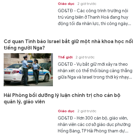
Giáo dục
2 giờ trước
GD&TĐ - Các công trình trường nội
trú vùng biên ở Thanh Hoá đang huy
động tối đa nhân lực, thi công ngày...
Cơ quan Tình báo Israel bắt giữ một nhà khoa học nổi
tiếng người Nga?
Thế giới
2 giờ trước
GD&TĐ - Vụ bắt giữ mới xảy ra theo
nhận xét có thể thổi bùng căng thẳng
giữa Nga và Israel trong thời kỳ nhạy...
Hải Phòng bồi dưỡng lý luận chính trị cho cán bộ
quản lý, giáo viên
Giáo dục
2 giờ trước
GD&TĐ - Hơn 300 cán bộ, giáo viên,
nhân viên các cơ sở giáo dục phường
Hồng Bàng, TP Hải Phòng tham dự...