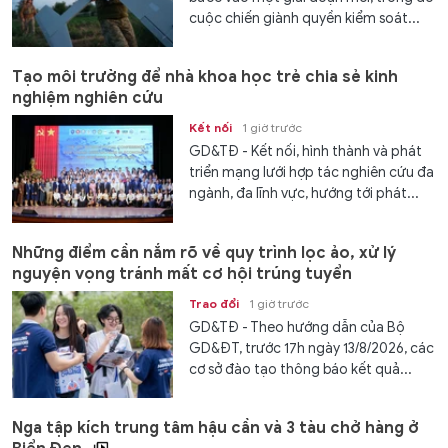
cuộc chiến giành quyền kiểm soát...
Tạo môi trường để nhà khoa học trẻ chia sẻ kinh
nghiệm nghiên cứu
Kết nối
1 giờ trước
GD&TĐ - Kết nối, hình thành và phát
triển mạng lưới hợp tác nghiên cứu đa
ngành, đa lĩnh vực, hướng tới phát...
Những điểm cần nắm rõ về quy trình lọc ảo, xử lý
nguyện vọng tránh mất cơ hội trúng tuyển
Trao đổi
1 giờ trước
GD&TĐ - Theo hướng dẫn của Bộ
GD&ĐT, trước 17h ngày 13/8/2026, các
cơ sở đào tạo thông báo kết quả...
Nga tập kích trung tâm hậu cần và 3 tàu chở hàng ở