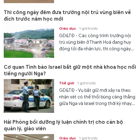
Thi công ngày đêm đưa trường nội trú vùng biên về
đích trước năm học mới
Giáo dục
1 giờ trước
GD&TĐ - Các công trình trường nội
trú vùng biên ở Thanh Hoá đang huy
động tối đa nhân lực, thi công ngày...
Cơ quan Tình báo Israel bắt giữ một nhà khoa học nổi
tiếng người Nga?
Thế giới
1 giờ trước
GD&TĐ - Vụ bắt giữ mới xảy ra theo
nhận xét có thể thổi bùng căng thẳng
giữa Nga và Israel trong thời kỳ nhạy...
Hải Phòng bồi dưỡng lý luận chính trị cho cán bộ
quản lý, giáo viên
Giáo dục
1 giờ trước