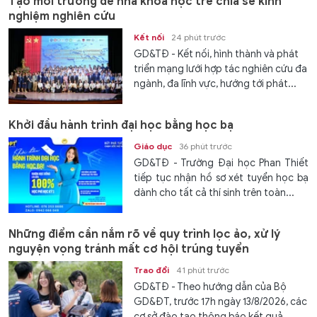
Tạo môi trường để nhà khoa học trẻ chia sẻ kinh
nghiệm nghiên cứu
Kết nối
24 phút trước
GD&TĐ - Kết nối, hình thành và phát
triển mạng lưới hợp tác nghiên cứu đa
ngành, đa lĩnh vực, hướng tới phát...
Khởi đầu hành trình đại học bằng học bạ
Giáo dục
36 phút trước
GD&TĐ - Trường Đại học Phan Thiết
tiếp tục nhận hồ sơ xét tuyển học bạ
dành cho tất cả thí sinh trên toàn...
Những điểm cần nắm rõ về quy trình lọc ảo, xử lý
nguyện vọng tránh mất cơ hội trúng tuyển
Trao đổi
41 phút trước
GD&TĐ - Theo hướng dẫn của Bộ
GD&ĐT, trước 17h ngày 13/8/2026, các
cơ sở đào tạo thông báo kết quả...