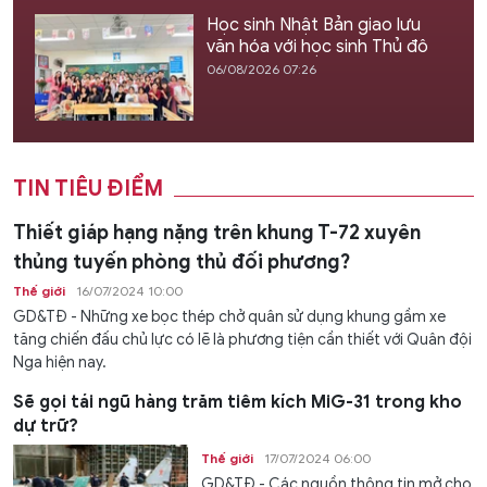
Học sinh Nhật Bản giao lưu
văn hóa với học sinh Thủ đô
06/08/2026 07:26
TIN TIÊU ĐIỂM
Thiết giáp hạng nặng trên khung T-72 xuyên
thủng tuyến phòng thủ đối phương?
Thế giới
16/07/2024 10:00
GD&TĐ - Những xe bọc thép chở quân sử dụng khung gầm xe
tăng chiến đấu chủ lực có lẽ là phương tiện cần thiết với Quân đội
Nga hiện nay.
Sẽ gọi tái ngũ hàng trăm tiêm kích MiG-31 trong kho
dự trữ?
Thế giới
17/07/2024 06:00
GD&TĐ - Các nguồn thông tin mở cho