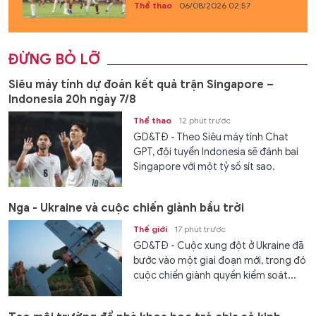
Thể thao
06/08/2026 02:57
ĐỪNG BỎ LỠ
Siêu máy tính dự đoán kết quả trận Singapore –
Indonesia 20h ngày 7/8
Thể thao
12 phút trước
GD&TĐ - Theo Siêu máy tính Chat
GPT, đội tuyển Indonesia sẽ đánh bại
Singapore với một tỷ số sít sao.
Nga - Ukraine và cuộc chiến giành bầu trời
Thế giới
17 phút trước
GD&TĐ - Cuộc xung đột ở Ukraine đã
bước vào một giai đoạn mới, trong đó
cuộc chiến giành quyền kiểm soát...