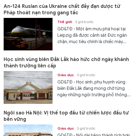
An-124 Ruslan của Ukraine chất đầy đạn dược từ
Pháp thoát nạn trong gang tấc
Thế giới
3 giờ trước
GD&TĐ - Một âm mưu phá hoại tại
Leipzig đã được cảnh sát Đức ngăn
chặn, mục tiêu chính là chiếc máy...
Học sinh vùng biên Đắk Lắk háo hức chờ ngày khánh
thành trường liên cấp
Giáo dục
3 giờ trước
GD&TĐ - Học sinh, phụ huynh vùng
biên Đắk Lắk đang mong chờ từng
ngày những ngôi trường phổ thông...
Ngôi sao Hà Nội: Vị thế top đầu từ chiến lược đầu tư
bền vững
Giáo dục
3 giờ trước
GD&TĐ - Nối dài bảng thành tích hơn