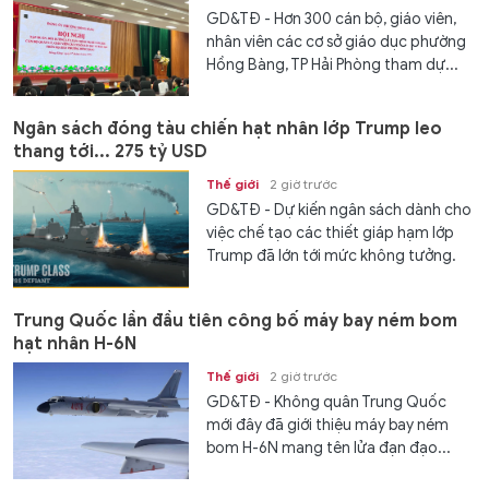
GD&TĐ - Hơn 300 cán bộ, giáo viên,
nhân viên các cơ sở giáo dục phường
Hồng Bàng, TP Hải Phòng tham dự...
Ngân sách đóng tàu chiến hạt nhân lớp Trump leo
thang tới... 275 tỷ USD
Thế giới
2 giờ trước
GD&TĐ - Dự kiến ngân sách dành cho
việc chế tạo các thiết giáp hạm lớp
Trump đã lớn tới mức không tưởng.
Trung Quốc lần đầu tiên công bố máy bay ném bom
hạt nhân H-6N
Thế giới
2 giờ trước
GD&TĐ - Không quân Trung Quốc
mới đây đã giới thiệu máy bay ném
bom H-6N mang tên lửa đạn đạo...