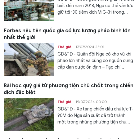
biết đến năm 2018, Nga có thể vẫn lưu
giữ tới 130 tiêm kích MiG-31 trong...
Forbes nêu tên quốc gia có lực lượng pháo binh lớn
nhất thế giới
Thế giới
17/07/2024 23:01
GD&TĐ - Quân đội Nga có kho vũ khí
pháo lớn nhất và cũng có nguồn cung
cấp đạn dược ổn định – Tạp chí...
Bài học quý giá từ phương tiện chủ chốt trong chiến
dịch đặc biệt
Thế giới
19/07/2024 00:00
GD&TĐ - Xe tăng chiến đấu chủ lực T-
90M do Nga sản xuất đã trở thành
một trong những phương tiện chủ...