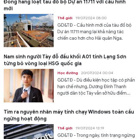
Đóng hàng loạt tàu đổ bộ Dự án 11711 với cấu hình
mới
Thế giới
19/07/2024 08:00
GD&TĐ - Cấu hình mới của tàu đổ bộ
Dự án 11711 mang lại khả năng tác
chiến cao hơn cho Hải quân Nga.
Nam sinh người Tày đỗ đầu khối A01 tỉnh Lạng Sơn
từng bỏ vòng loại HSG quốc gia
Học đường
20/07/2024 00:04
GD&TĐ - Dù điều kiện học tập có phần
hạn chế nhưng, Dương Đình Thanh
người dân tộc Tày vẫn sở hữu điểm...
Tìm ra nguyên nhân máy tính chạy Windows toàn cầu
ngừng hoạt động
Thế giới
19/07/2024 13:19
GD&TĐ - Trong ngày, tình trạng ngừng