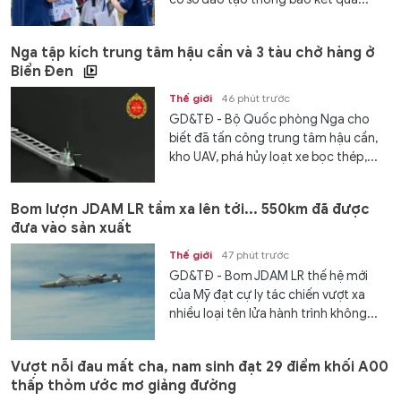
Nga tập kích trung tâm hậu cần và 3 tàu chở hàng ở
Biển Đen
Thế giới
46 phút trước
GD&TĐ - Bộ Quốc phòng Nga cho
biết đã tấn công trung tâm hậu cần,
kho UAV, phá hủy loạt xe bọc thép,...
Bom lượn JDAM LR tầm xa lên tới... 550km đã được
đưa vào sản xuất
Thế giới
47 phút trước
GD&TĐ - Bom JDAM LR thế hệ mới
của Mỹ đạt cự ly tác chiến vượt xa
nhiều loại tên lửa hành trình không...
Vượt nỗi đau mất cha, nam sinh đạt 29 điểm khối A00
thấp thỏm ước mơ giảng đường