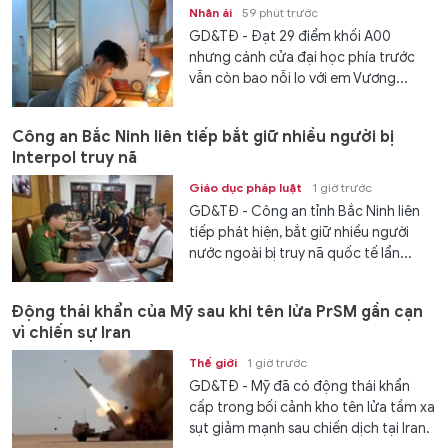
Nhân ái
59 phút trước
GD&TĐ - Đạt 29 điểm khối A00
nhưng cánh cửa đại học phía trước
vẫn còn bao nỗi lo với em Vương...
Công an Bắc Ninh liên tiếp bắt giữ nhiều người bị
Interpol truy nã
Giáo dục pháp luật
1 giờ trước
GD&TĐ - Công an tỉnh Bắc Ninh liên
tiếp phát hiện, bắt giữ nhiều người
nước ngoài bị truy nã quốc tế lẩn...
Động thái khẩn của Mỹ sau khi tên lửa PrSM gần cạn
vì chiến sự Iran
Thế giới
1 giờ trước
GD&TĐ - Mỹ đã có động thái khẩn
cấp trong bối cảnh kho tên lửa tầm xa
sụt giảm mạnh sau chiến dịch tại Iran.