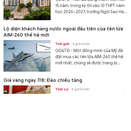
15 năm, trong kỳ thi vào 10 THPT năm
học 2026–2027, trường Ngôi Sao Hà...
Lộ diện khách hàng nước ngoài đầu tiên của tên lửa
AIM-260 thế hệ mới
Thế giới
3 giờ trước
GD&TĐ - Một đồng minh của Mỹ đã
đặt mua các tên lửa AIM-260 thế hệ
mới nhất, chúng sẽ được trang bị...
Giá vàng ngày 7/8: Đảo chiều tăng
Thời sự
4 giờ trước
GD&TĐ - Giá vàng trong nước và thế
giới ngày 7/8 đồng loạt ghi nhận mức
tăng nhẹ so với phiên giao dịch trước.
Rimario Gordon có bến đỗ lý tưởng