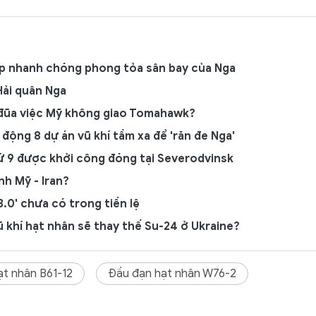
áp nhanh chóng phong tỏa sân bay của Nga
 Hải quân Nga
ả đũa việc Mỹ không giao Tomahawk?
động 8 dự án vũ khí tầm xa để 'răn đe Nga'
ứ 9 được khởi công đóng tại Severodvinsk
nh Mỹ - Iran?
.0' chưa có trong tiền lệ
khí hạt nhân sẽ thay thế Su-24 ở Ukraine?
t nhân B61-12
Đầu đạn hạt nhân W76-2