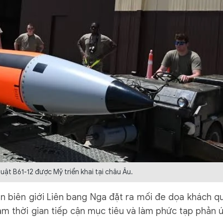
ật B61-12 được Mỹ triển khai tại châu Âu.
 gần biên giới Liên bang Nga đặt ra mối đe dọa khách q
giảm thời gian tiếp cận mục tiêu và làm phức tạp phản 