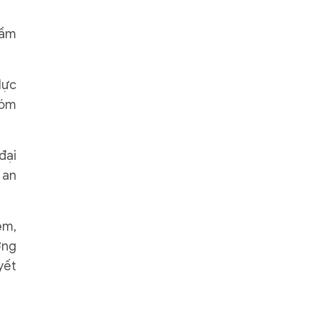
lầm
lực
hóm
đại
 an
ệm,
ợng
yết