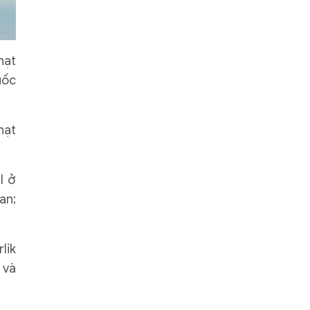
hạt
uốc
hạt
l ở
an;
lik
 và