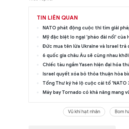
TIN LIÊN QUAN
NATO phát động cuộc thi tìm giải ph
Mỹ đặc biệt lo ngại 'pháo đài nổi' của
Đức mua tên lửa Ukraine và Israel tr
6 quốc gia châu Âu sẽ cùng nhau khởi 
Chiếc tàu ngầm Yasen hiện đại hóa th
Israel quyết xóa bỏ thỏa thuận hòa bì
Tổng Thư ký hé lộ cuộc cải tổ 'NATO 3
Máy bay Tornado có khả năng mang vũ 
Vũ khí hạt nhân
Bom hạ