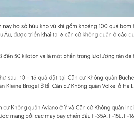
n nay họ sở hữu kho vũ khí gồm khoảng 100 quả bom 
âu Âu, được triển khai tại 6 căn cứ không quân ở các q
đến 50 kiloton và là một phần trong lực lượng răn đe 
ư sau: 10 - 15 quả đặt tại Căn cứ Không quân Büche
ân Kleine Brogel ở Bỉ; Căn cứ Không quân Volkel ở Hà L
n cứ Không quân Aviano ở Ý và Căn cứ Không quân Incir
ược mang bởi các máy bay chiến đấu F-35A, F-15E, F-16