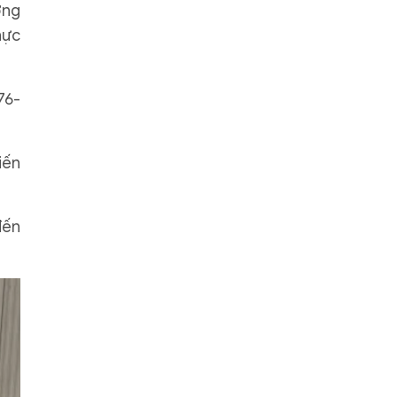
ờng
hực
76-
iến
đến