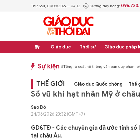
096.733
Thứ Sáu, 07/08/2026 - 04:12
Đường dây nóng:
Giáo dục
Thời sự
Giáo dục pháp l
Sự kiện
ọc - Thực nghiệp
#Tổng rà soát hệ thống văn bản quy phạm pháp luật
#Thực 
THẾ GIỚI
Giáo dục Quốc phòng
Thế g
Số vũ khí hạt nhân Mỹ ở châu
Sao Đỏ
24/06/2026 23:32 (GMT+7)
GD&TĐ - Các chuyên gia đã ước tính số 
tại châu Âu.