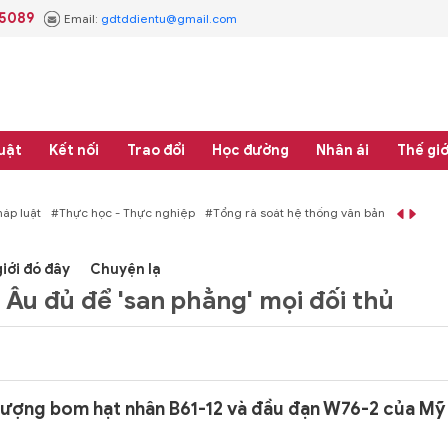
.5089
Email:
gdtddientu@gmail.com
uật
Kết nối
Trao đổi
Học đường
Nhân ái
Thế giớ
học - Thực nghiệp
#Tổng rà soát hệ thống văn bản quy phạm pháp luật
iới đó đây
Chuyện lạ
 Âu đủ để 'san phẳng' mọi đối thủ
lượng bom hạt nhân B61-12 và đầu đạn W76-2 của Mỹ