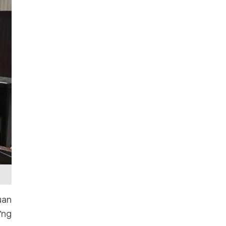
uan
ứng