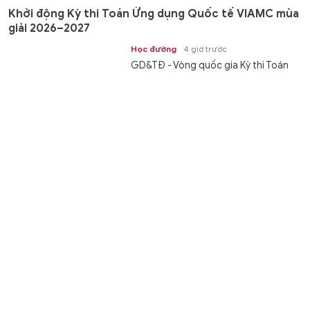
Khởi động Kỳ thi Toán Ứng dụng Quốc tế VIAMC mùa
giải 2026–2027
Học đường
4 giờ trước
GD&TĐ - Vòng quốc gia Kỳ thi Toán
Ứng dụng Quốc tế VIAMC dự kiến
diễn ra trực tiếp ngày 29/11/2026 tại...
'Thần hộ vệ' của tàu ngầm Mỹ mang tên A-10
Thunderbolt
Thế giới
5 giờ trước
GD&TĐ - Trong khi Nga đang trang bị
lưới chống máy bay không người lái
(UAV) cho tàu ngầm của mình, thì...
Iran tuyên bố chưa mở lại eo biển Hormuz
Thế giới
5 giờ trước
GD&TĐ - Iran đưa ra loạt yêu cầu với
Mỹ trong khi các cuộc đàm phán giữa