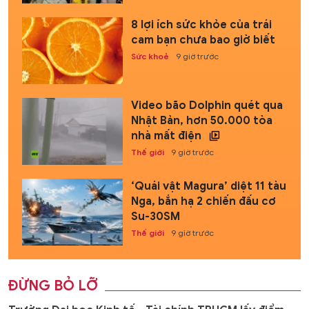
8 lợi ích sức khỏe của trái
cam bạn chưa bao giờ biết
Sức khoẻ
9 giờ trước
Video bão Dolphin quét qua
Nhật Bản, hơn 50.000 tòa
nhà mất điện
Thế giới
9 giờ trước
‘Quái vật Magura’ diệt 11 tàu
Nga, bắn hạ 2 chiến đấu cơ
Su-30SM
Thế giới
9 giờ trước
ĐỪNG BỎ LỠ