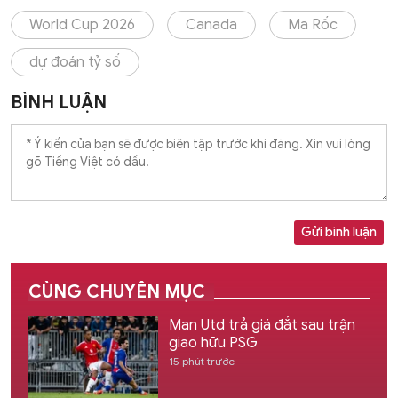
World Cup 2026
Canada
Ma Rốc
dự đoán tỷ số
BÌNH LUẬN
Gửi bình luận
CÙNG CHUYÊN MỤC
Man Utd trả giá đắt sau trận
giao hữu PSG
15 phút trước