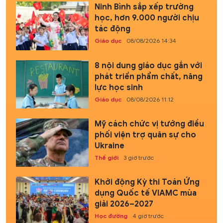
Ninh Bình sắp xếp trường
học, hơn 9.000 người chịu
tác động
Giáo dục
08/08/2026 14:34
8 nội dung giáo dục gắn với
phát triển phẩm chất, năng
lực học sinh
Giáo dục
08/08/2026 11:12
Mỹ cách chức vị tướng điều
phối viện trợ quân sự cho
Ukraine
Thế giới
3 giờ trước
Khởi động Kỳ thi Toán Ứng
dụng Quốc tế VIAMC mùa
giải 2026–2027
Học đường
4 giờ trước