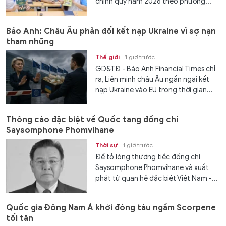
chính quy năm 2026 theo phương...
Báo Anh: Châu Âu phản đối kết nạp Ukraine vì sợ nạn
tham nhũng
Thế giới
1 giờ trước
GD&TĐ - Báo Anh Financial Times chỉ
ra, Liên minh châu Âu ngần ngại kết
nạp Ukraine vào EU trong thời gian...
Thông cáo đặc biệt về Quốc tang đồng chí
Saysomphone Phomvihane
Thời sự
1 giờ trước
Để tỏ lòng thương tiếc đồng chí
Saysomphone Phomvihane và xuất
phát từ quan hệ đặc biệt Việt Nam -...
Quốc gia Đông Nam Á khởi đóng tàu ngầm Scorpene
tối tân