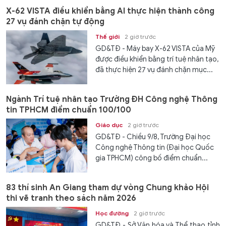
X-62 VISTA điều khiển bằng AI thực hiện thành công
27 vụ đánh chặn tự động
Thế giới
2 giờ trước
GD&TĐ - Máy bay X-62 VISTA của Mỹ
được điều khiển bằng trí tuệ nhân tạo,
đã thực hiện 27 vụ đánh chặn mục...
Ngành Trí tuệ nhân tạo Trường ĐH Công nghệ Thông
tin TPHCM điểm chuẩn 100/100
Giáo dục
2 giờ trước
GD&TĐ - Chiều 9/8, Trường Đại học
Công nghệ Thông tin (Đại học Quốc
gia TPHCM) công bố điểm chuẩn...
83 thí sinh An Giang tham dự vòng Chung khảo Hội
thi vẽ tranh theo sách năm 2026
Học đường
2 giờ trước
GD&TĐ - Sở Văn hóa và Thể thao tỉnh