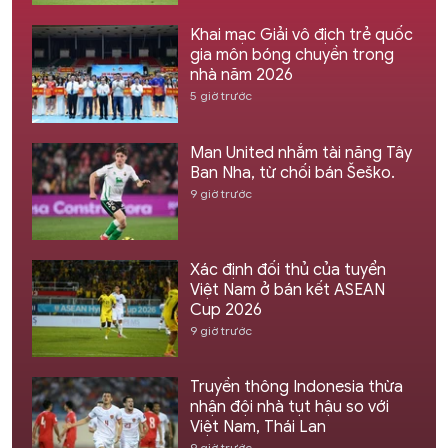
Khai mạc Giải vô địch trẻ quốc
gia môn bóng chuyền trong
nhà năm 2026
5 giờ trước
Man United nhắm tài năng Tây
Ban Nha, từ chối bán Šeško.
9 giờ trước
Xác định đối thủ của tuyển
Việt Nam ở bán kết ASEAN
Cup 2026
9 giờ trước
Truyền thông Indonesia thừa
nhận đội nhà tụt hậu so với
Việt Nam, Thái Lan
9 giờ trước