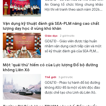
An Giang tổ chức Vòng chung khảo
Hội thi vẽ tranh theo sách năm 2026...
Vận dụng kỹ thuật đánh giá SEA-PLM nâng cao chất
lượng dạy học ở vùng khó khăn
Giáo dục
2 giờ trước
GD&TĐ - Giáo viên được tập huấn
nhằm vận dụng cách tiếp cận và một
số kỹ thuật đánh giá của SEA-PLM...
Một 'quái thú' hiếm có của Lực lượng Đổ bộ đường
không Liên Xô
Thế giới
3 giờ trước
GD&TĐ - Pháo tự hành đổ bộ đường
không ASU-85 là một vũ khí độc đáo
được chế tạo cho Lính dù Liên Xô.