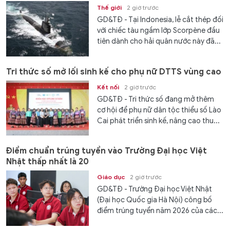
Thế giới
2 giờ trước
GD&TĐ - Tại Indonesia, lễ cắt thép đối
với chiếc tàu ngầm lớp Scorpène đầu
tiên dành cho hải quân nước này đã...
Tri thức số mở lối sinh kế cho phụ nữ DTTS vùng cao
Kết nối
2 giờ trước
GD&TĐ - Tri thức số đang mở thêm
cơ hội để phụ nữ dân tộc thiểu số Lào
Cai phát triển sinh kế, nâng cao thu...
Điểm chuẩn trúng tuyển vào Trường Đại học Việt
Nhật thấp nhất là 20
Giáo dục
2 giờ trước
GD&TĐ - Trường Đại học Việt Nhật
(Đại học Quốc gia Hà Nội) công bố
điểm trúng tuyển năm 2026 của các...