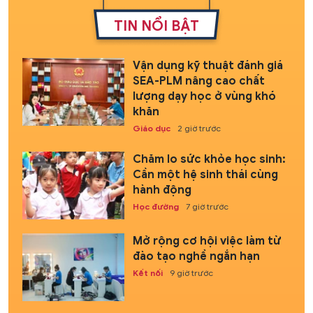
TIN NỔI BẬT
Vận dụng kỹ thuật đánh giá
SEA-PLM nâng cao chất
lượng dạy học ở vùng khó
khăn
Giáo dục
2 giờ trước
Chăm lo sức khỏe học sinh:
Cần một hệ sinh thái cùng
hành động
Học đường
7 giờ trước
Mở rộng cơ hội việc làm từ
đào tạo nghề ngắn hạn
Kết nối
9 giờ trước