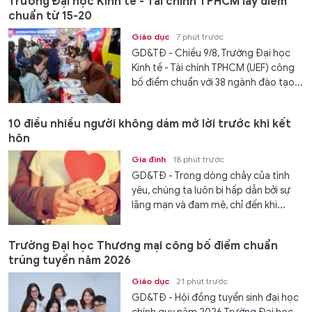
Trường Đại học Kinh tế - Tài chính TPHCM lấy điểm
chuẩn từ 15-20
Giáo dục
7 phút trước
GD&TĐ - Chiều 9/8, Trường Đại học
Kinh tế - Tài chính TPHCM (UEF) công
bố điểm chuẩn với 38 ngành đào tạo...
10 điều nhiều người không dám mở lời trước khi kết
hôn
Gia đình
18 phút trước
GD&TĐ - Trong dòng chảy của tình
yêu, chúng ta luôn bị hấp dẫn bởi sự
lãng mạn và đam mê, chỉ đến khi...
Trường Đại học Thương mại công bố điểm chuẩn
trúng tuyển năm 2026
Giáo dục
21 phút trước
GD&TĐ - Hội đồng tuyển sinh đại học