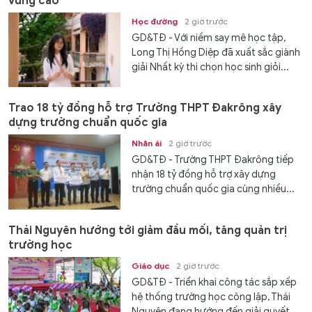
vùng cao
Học đường
2 giờ trước
GD&TĐ - Với niềm say mê học tập,
Long Thị Hồng Diệp đã xuất sắc giành
giải Nhất kỳ thi chọn học sinh giỏi...
Trao 18 tỷ đồng hỗ trợ Trường THPT Đakrông xây
dựng trường chuẩn quốc gia
Nhân ái
2 giờ trước
GD&TĐ - Trường THPT Đakrông tiếp
nhận 18 tỷ đồng hỗ trợ xây dựng
trường chuẩn quốc gia cùng nhiều...
Thái Nguyên hướng tới giảm đầu mối, tăng quản trị
trường học
Giáo dục
2 giờ trước
GD&TĐ - Triển khai công tác sắp xếp
hệ thống trường học công lập, Thái
Nguyên đang hướng đến giải quyết...