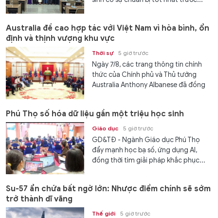
Australia đề cao hợp tác với Việt Nam vì hòa bình, ổn
định và thịnh vượng khu vực
Thời sự
5 giờ trước
Ngày 7/8, các trang thông tin chính
thức của Chính phủ và Thủ tướng
Australia Anthony Albanese đã đồng
loạt đăng tải...
Phú Thọ số hóa dữ liệu gần một triệu học sinh
Giáo dục
5 giờ trước
GD&TĐ - Ngành Giáo dục Phú Thọ
đẩy mạnh học bạ số, ứng dụng AI,
đồng thời tìm giải pháp khắc phục...
Su-57 ẩn chứa bất ngờ lớn: Nhược điểm chính sẽ sớm
trở thành dĩ vãng
Thế giới
5 giờ trước