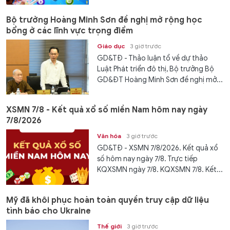
Bộ trưởng Hoàng Minh Sơn đề nghị mở rộng học
bổng ở các lĩnh vực trọng điểm
Giáo dục
3 giờ trước
GD&TĐ - Thảo luận tổ về dự thảo
Luật Phát triển đô thị, Bộ trưởng Bộ
GD&ĐT Hoàng Minh Sơn đề nghị mở...
XSMN 7/8 - Kết quả xổ số miền Nam hôm nay ngày
7/8/2026
Văn hóa
3 giờ trước
GD&TĐ - XSMN 7/8/2026. Kết quả xổ
số hôm nay ngày 7/8. Trực tiếp
KQXSMN ngày 7/8. KQXSMN 7/8. Kết...
Mỹ đã khôi phục hoàn toàn quyền truy cập dữ liệu
tình báo cho Ukraine
Thế giới
3 giờ trước