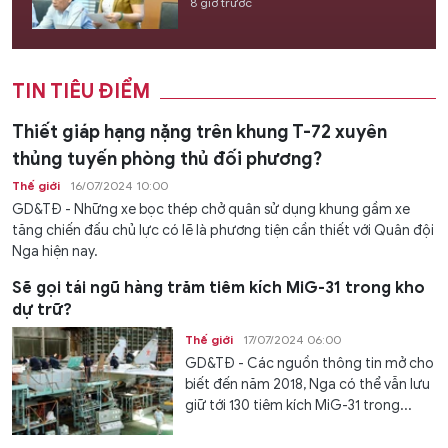
8 giờ trước
TIN TIÊU ĐIỂM
Thiết giáp hạng nặng trên khung T-72 xuyên
thủng tuyến phòng thủ đối phương?
Thế giới
16/07/2024 10:00
GD&TĐ - Những xe bọc thép chở quân sử dụng khung gầm xe
tăng chiến đấu chủ lực có lẽ là phương tiện cần thiết với Quân đội
Nga hiện nay.
Sẽ gọi tái ngũ hàng trăm tiêm kích MiG-31 trong kho
dự trữ?
Thế giới
17/07/2024 06:00
GD&TĐ - Các nguồn thông tin mở cho
biết đến năm 2018, Nga có thể vẫn lưu
giữ tới 130 tiêm kích MiG-31 trong...