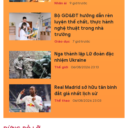
Nhân ái
9 giờ trước
Bộ GD&ĐT hướng dẫn rèn
luyện thể chất, thực hành
nghệ thuật trong nhà
trường
Giáo dục
7 giờ trước
Nga thành lập Lữ đoàn đặc
nhiệm Ukraine
Thế giới
06/08/2026 23:13
Real Madrid sở hữu tân binh
đắt giá nhất lịch sử
Thể thao
06/08/2026 23:03