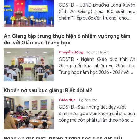
GD&TĐ - UBND phường Long Xuyên
(tỉnh An Giang) trao 100 suất học
phẩm "Tiếp bước đến trường" cho...
An Giang tập trung thực hiện 6 nhiệm vụ trọng tâm
đối với Giáo dục Trung học
Chuyển động
36 phút trước
GD&TĐ - Ngành Giáo dục tỉnh An
Giang triển khai nhiệm vụ Giáo dục
Trung học năm học 2026 - 2027 với...
Khoản nợ sau bục giảng: Biết đòi ai?
Giáo dục
1 giờ trước
GD&TĐ - Sau những tiết dạy vượt
định mức, giáo viên không chỉ chờ tiền
công mà còn phải tự lần theo hồ sơ...
Nghệ An gặp mặt, tuyên dương học sinh đạt giải