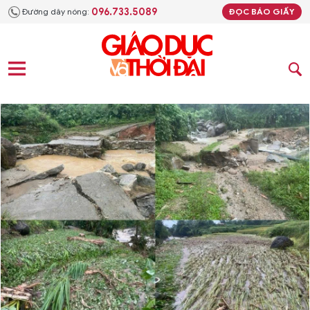
096.733.5089
Đường dây nóng:
ĐỌC BÁO GIẤY