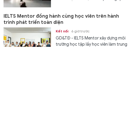
IELTS Mentor đồng hành cùng học viên trên hành
trình phát triển toàn diện
Kết nối
6 giờ trước
GD&TĐ - IELTS Mentor xây dựng môi
trường học tập lấy học viên làm trung
tâm, tạo điều kiện để người học...
Trao thiết bị, bồi dưỡng kiến thức công nghệ thúc
đẩy chuyển đổi số ở Tà Rụt
Chuyển động
6 giờ trước
GD&TĐ - Việc bàn giao các thiết bị
công nghệ tại xã Tà Rụt tạo nền tảng
để người dân miền núi tiếp cận dịch...
Quy định cơ cấu, chính sách nhân sự khi sắp xếp cơ
sở giáo dục công lập