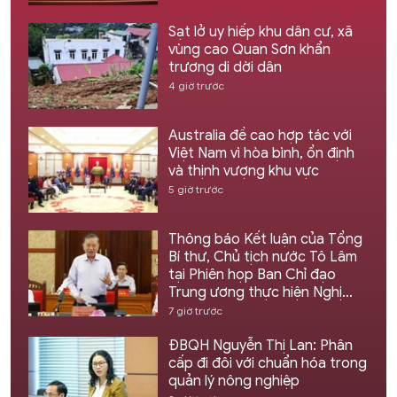
Sạt lở uy hiếp khu dân cư, xã
vùng cao Quan Sơn khẩn
trương di dời dân
4 giờ trước
Australia đề cao hợp tác với
Việt Nam vì hòa bình, ổn định
và thịnh vượng khu vực
5 giờ trước
Thông báo Kết luận của Tổng
Bí thư, Chủ tịch nước Tô Lâm
tại Phiên họp Ban Chỉ đạo
Trung ương thực hiện Nghị
quyết 57
7 giờ trước
ĐBQH Nguyễn Thị Lan: Phân
cấp đi đôi với chuẩn hóa trong
quản lý nông nghiệp