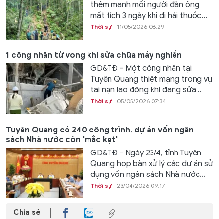
thêm manh mối người đàn ông
mất tích 3 ngày khi đi hái thuốc...
Thời sự
11/05/2026 06:29
1 công nhân tử vong khi sửa chữa máy nghiền
GD&TĐ - Một công nhân tại
Tuyên Quang thiệt mạng trong vụ
tai nạn lao động khi đang sửa...
Thời sự
05/05/2026 07:34
Tuyên Quang có 240 công trình, dự án vốn ngân
sách Nhà nước còn 'mắc kẹt'
GD&TĐ - Ngày 23/4, tỉnh Tuyên
Quang họp bàn xử lý các dự án sử
dụng vốn ngân sách Nhà nước...
Thời sự
23/04/2026 09:17
Chia sẻ