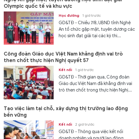
Olympic quốc tế và khu vực
Học đường
1 giờ trước
GD&TĐ - Chiều 7/8, UBND tỉnh Nghệ
An tổ chức gặp mặt, tuyên dương các
học sinh đạt giải tại các kỳ thi...
Công đoàn Giáo dục Việt Nam khẳng định vai trò
then chốt thực hiện Nghị quyết 57
Kết nối
1 giờ trước
GD&TĐ - Thời gian qua, Công đoàn
Giáo dục Việt Nam đã khẳng định vai
trò then chốt trong thực hiện Nghị...
Tạo việc làm tại chỗ, xây dựng thị trường lao động
bền vững
Kết nối
2 giờ trước
GD&TĐ - Thông qua việc kết nối
doanh nghiệp và người lao động,