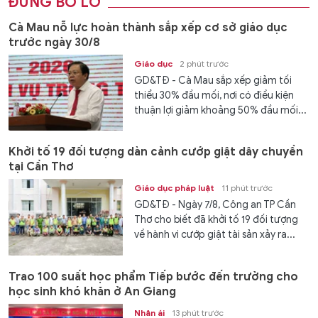
ĐỪNG BỎ LỠ
Cà Mau nỗ lực hoàn thành sắp xếp cơ sở giáo dục
trước ngày 30/8
Giáo dục
2 phút trước
GD&TĐ - Cà Mau sắp xếp giảm tối
thiểu 30% đầu mối, nơi có điều kiện
thuận lợi giảm khoảng 50% đầu mối...
Khởi tố 19 đối tượng dàn cảnh cướp giật dây chuyền
tại Cần Thơ
Giáo dục pháp luật
11 phút trước
GD&TĐ - Ngày 7/8, Công an TP Cần
Thơ cho biết đã khởi tố 19 đối tượng
về hành vi cướp giật tài sản xảy ra...
Trao 100 suất học phẩm Tiếp bước đến trường cho
học sinh khó khăn ở An Giang
Nhân ái
13 phút trước