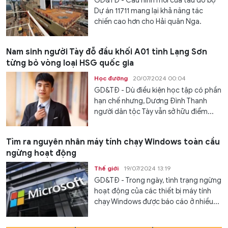
GD&TĐ - Cấu hình mới của tàu đổ bộ
Dự án 11711 mang lại khả năng tác
chiến cao hơn cho Hải quân Nga.
Nam sinh người Tày đỗ đầu khối A01 tỉnh Lạng Sơn
từng bỏ vòng loại HSG quốc gia
Học đường
20/07/2024 00:04
GD&TĐ - Dù điều kiện học tập có phần
hạn chế nhưng, Dương Đình Thanh
người dân tộc Tày vẫn sở hữu điểm...
Tìm ra nguyên nhân máy tính chạy Windows toàn cầu
ngừng hoạt động
Thế giới
19/07/2024 13:19
GD&TĐ - Trong ngày, tình trạng ngừng
hoạt động của các thiết bị máy tính
chạy Windows được báo cáo ở nhiều...