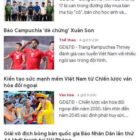
17 bị can trong đường dây mua bán
ma túy "cỏ", bán cho học sinh và...
Báo Campuchia ‘dè chừng’ Xuân Son
Thể thao
4 giờ trước
GD&TĐ - Trang Kampuchea Thmey
đánh giá cao tuyển Việt Nam với nhiều
ngôi sao trong đội hình.
Kiến tạo sức mạnh mềm Việt Nam từ Chiến lược văn
hóa đối ngoại
Văn hóa
4 giờ trước
GD&TĐ - Chiến lược văn hóa đối
ngoại đến năm 2030, tầm nhìn đến
năm 2045 xác định phát huy sức...
Giải vô địch bóng bàn quốc gia Báo Nhân Dân lần thứ