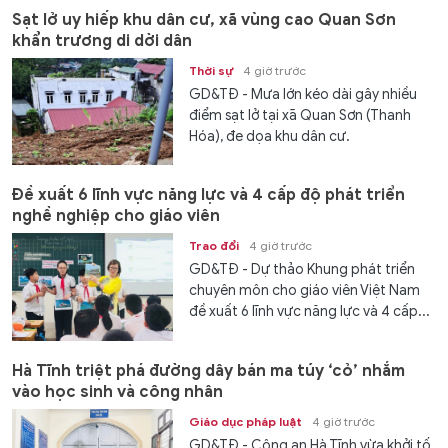
Sạt lở uy hiếp khu dân cư, xã vùng cao Quan Sơn
khẩn trương di dời dân
Thời sự
4 giờ trước
GD&TĐ - Mưa lớn kéo dài gây nhiều
điểm sạt lở tại xã Quan Sơn (Thanh
Hóa), đe dọa khu dân cư.
Đề xuất 6 lĩnh vực năng lực và 4 cấp độ phát triển
nghề nghiệp cho giáo viên
Trao đổi
4 giờ trước
GD&TĐ - Dự thảo Khung phát triển
chuyên môn cho giáo viên Việt Nam
đề xuất 6 lĩnh vực năng lực và 4 cấp...
Hà Tĩnh triệt phá đường dây bán ma túy ‘cỏ’ nhắm
vào học sinh và công nhân
Giáo dục pháp luật
4 giờ trước
GD&TĐ - Công an Hà Tĩnh vừa khởi tố