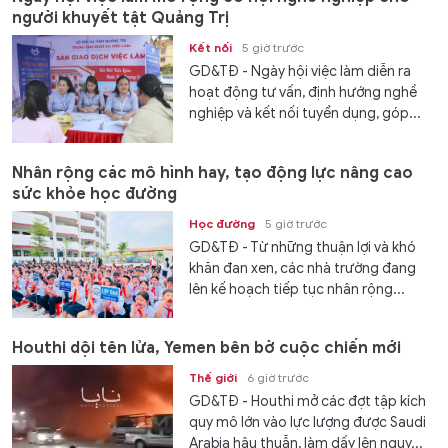
người khuyết tật Quảng Trị
Kết nối
5 giờ trước
GD&TĐ - Ngày hội việc làm diễn ra
hoạt động tư vấn, định hướng nghề
nghiệp và kết nối tuyển dụng, góp...
Nhân rộng các mô hình hay, tạo động lực nâng cao
sức khỏe học đường
Học đường
5 giờ trước
GD&TĐ - Từ những thuận lợi và khó
khăn đan xen, các nhà trường đang
lên kế hoạch tiếp tục nhân rộng...
Houthi dội tên lửa, Yemen bên bờ cuộc chiến mới
Thế giới
6 giờ trước
GD&TĐ - Houthi mở các đợt tập kích
quy mô lớn vào lực lượng được Saudi
Arabia hậu thuẫn, làm dấy lên nguy...