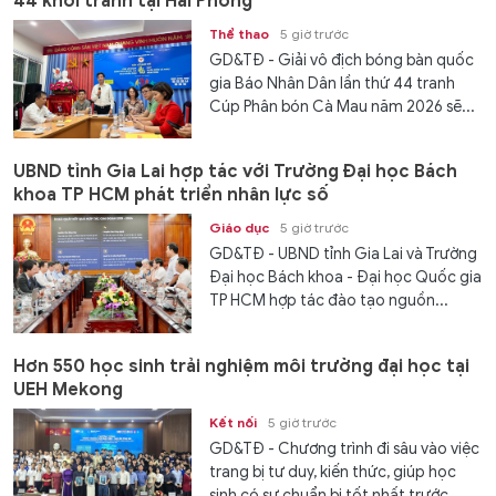
44 khởi tranh tại Hải Phòng
Thể thao
5 giờ trước
GD&TĐ - Giải vô địch bóng bàn quốc
gia Báo Nhân Dân lần thứ 44 tranh
Cúp Phân bón Cà Mau năm 2026 sẽ...
UBND tỉnh Gia Lai hợp tác với Trường Đại học Bách
khoa TP HCM phát triển nhân lực số
Giáo dục
5 giờ trước
GD&TĐ - UBND tỉnh Gia Lai và Trường
Đại học Bách khoa - Đại học Quốc gia
TP HCM hợp tác đào tạo nguồn...
Hơn 550 học sinh trải nghiệm môi trường đại học tại
UEH Mekong
Kết nối
5 giờ trước
GD&TĐ - Chương trình đi sâu vào việc
trang bị tư duy, kiến thức, giúp học
sinh có sự chuẩn bị tốt nhất trước...