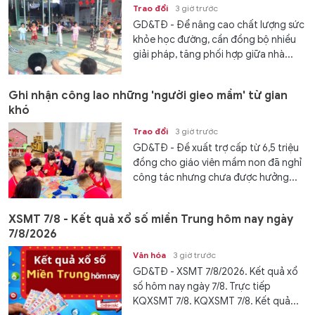
Trao đổi
3 giờ trước
GD&TĐ - Để nâng cao chất lượng sức
khỏe học đường, cần đồng bộ nhiều
giải pháp, tăng phối hợp giữa nhà...
Ghi nhận công lao những 'người gieo mầm' từ gian
khó
Trao đổi
3 giờ trước
GD&TĐ - Đề xuất trợ cấp từ 6,5 triệu
đồng cho giáo viên mầm non đã nghỉ
công tác nhưng chưa được hưởng...
XSMT 7/8 - Kết quả xổ số miền Trung hôm nay ngày
7/8/2026
Văn hóa
3 giờ trước
GD&TĐ - XSMT 7/8/2026. Kết quả xổ
số hôm nay ngày 7/8. Trực tiếp
KQXSMT 7/8. KQXSMT 7/8. Kết quả...