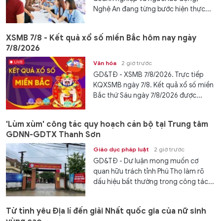
Nghệ An đang từng bước hiện thực...
XSMB 7/8 - Kết quả xổ số miền Bắc hôm nay ngày
7/8/2026
Văn hóa
2 giờ trước
GD&TĐ - XSMB 7/8/2026. Trực tiếp
KQXSMB ngày 7/8. Kết quả xổ số miền
Bắc thứ Sáu ngày 7/8/2026 được...
'Lùm xùm' công tác quy hoạch cán bộ tại Trung tâm
GDNN-GDTX Thanh Sơn
Giáo dục pháp luật
2 giờ trước
GD&TĐ - Dư luận mong muốn cơ
quan hữu trách tỉnh Phú Thọ làm rõ
dấu hiệu bất thường trong công tác...
Từ tình yêu Địa lí đến giải Nhất quốc gia của nữ sinh