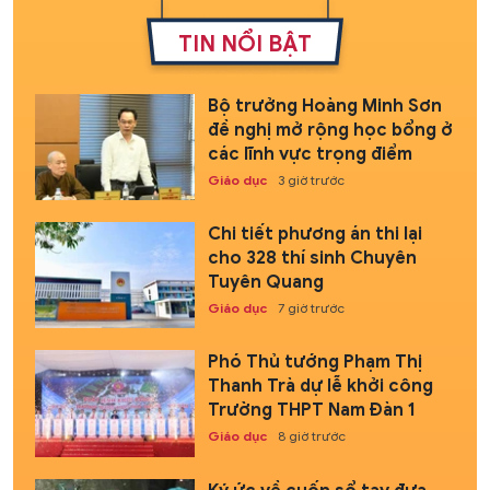
TIN NỔI BẬT
Bộ trưởng Hoàng Minh Sơn
đề nghị mở rộng học bổng ở
các lĩnh vực trọng điểm
Giáo dục
3 giờ trước
Chi tiết phương án thi lại
cho 328 thí sinh Chuyên
Tuyên Quang
Giáo dục
7 giờ trước
Phó Thủ tướng Phạm Thị
Thanh Trà dự lễ khởi công
Trường THPT Nam Đàn 1
Giáo dục
8 giờ trước