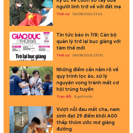
Ký ức về cuốn sổ tay đưa
người lính trở về với đất mẹ
Thời sự
06/08/2026 23:26
Tin tức báo in 7/8: Cán bộ
quản lý trở lại bục giảng với
tâm thế mới
Thời sự
06/08/2026 23:00
Những điểm cần nắm rõ về
quy trình lọc ảo, xử lý
nguyện vọng tránh mất cơ
hội trúng tuyển
Trao đổi
8 giờ trước
Vượt nỗi đau mất cha, nam
sinh đạt 29 điểm khối A00
thấp thỏm ước mơ giảng
đường