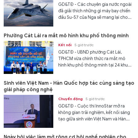
GD&TĐ - Các chuyên gia nước ngoài
đã giải thích những gì máy bay chiến
đấu Su-57 của Nga sẽ mang lại cho...
Phường Cát Lái ra mắt mô hình khu phố thông minh
Kết nối
5 giờ trước
GD&TĐ - UBND phường Cát Lái,
TPHCM vừa chính thức ra mắt mô
hình khu phố thông minh tại 24 khu...
Sinh viên Việt Nam - Hàn Quốc hợp tác cùng sáng tạo
giải pháp công nghệ
Chuyển động
5 giờ trước
GD&TĐ - Cuộc thi InnoStar mở ra
không gian trải nghiệm, kết nối sáng
tạo giữa sinh viên Việt Nam và Hàn...
Ngày hội việc làm mở rộng cơ hội nghề nghiệp cho