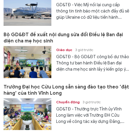
GD&TĐ - Việc Mỹ nối lại cung cấp
thông tin tình báo một cách đầy đủ sẽ
giúp Ukraine có dữ liệu tiến hành...
Bộ GD&ĐT đề xuất nội dung sửa đổi Điều lệ Ban đại
diện cha mẹ học sinh
Giáo dục
3 giờ trước
GD&TĐ - Bộ GD&ĐT công bố dự thảo
Thông tư ban hành Điều lệ Ban đại
diện cha mẹ học sinh lấy ý kiến góp ý...
Trường Đại học Cửu Long sẵn sàng đào tạo theo ‘đặt
hàng’ của tỉnh Vĩnh Long
Chuyển động
3 giờ trước
GD&TĐ - Thường trực Tỉnh ủy Vĩnh
Long làm việc với Trường ĐH Cửu
Long về công tác xây dựng Đảng,...