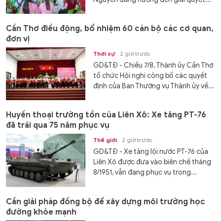
Cần Thơ điều động, bổ nhiệm 60 cán bộ các cơ quan,
đơn vị
Thời sự
2 giờ trước
GD&TĐ - Chiều 7/8, Thành ủy Cần Thơ
tổ chức Hội nghị công bố các quyết
định của Ban Thường vụ Thành ủy về...
Huyền thoại trường tồn của Liên Xô: Xe tăng PT-76
đã trải qua 75 năm phục vụ
Thế giới
2 giờ trước
GD&TĐ - Xe tăng lội nước PT-76 của
Liên Xô được đưa vào biên chế tháng
8/1951, vẫn đang phục vụ trong...
Cần giải pháp đồng bộ để xây dựng môi trường học
đường khỏe mạnh