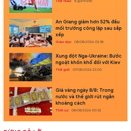
Thể thao
8 giờ trước
An Giang giảm hơn 52% đầu
mối trường công lập sau sắp
xếp
Giáo dục
08/08/2026 03:38
Xung đột Nga-Ukraine: Bước
ngoặt khốn khổ đối với Kiev
Thế giới
07/08/2026 23:00
Giá vàng ngày 8/8: Trong
nước và thế giới rút ngắn
khoảng cách
Thời sự
08/08/2026 00:32