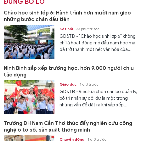
ĐỪNG BỎ LỠ
Chào học sinh lớp 6: Hành trình hơn mười năm gieo
những bước chân đầu tiên
Kết nối
33 phút trước
GD&TĐ - "Chào học sinh lớp 6" không
chỉ là hoạt động mở đầu năm học mà
đã trở thành một nét văn hóa của...
Ninh Bình sắp xếp trường học, hơn 9.000 người chịu
tác động
Giáo dục
1 giờ trước
GD&TĐ - Việc lựa chọn cán bộ quản lý,
bố trí nhân sự dôi dư là một trong
những vấn đề đặt ra khi sắp xếp...
Trường ĐH Nam Cần Thơ thúc đẩy nghiên cứu công
nghệ ô tô số, sản xuất thông minh
Chuyển động
1 giờ trước