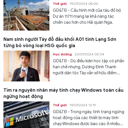
Thế giới
19/07/2024 08:00
GD&TĐ - Cấu hình mới của tàu đổ bộ
Dự án 11711 mang lại khả năng tác
chiến cao hơn cho Hải quân Nga.
Nam sinh người Tày đỗ đầu khối A01 tỉnh Lạng Sơn
từng bỏ vòng loại HSG quốc gia
Học đường
20/07/2024 00:04
GD&TĐ - Dù điều kiện học tập có phần
hạn chế nhưng, Dương Đình Thanh
người dân tộc Tày vẫn sở hữu điểm...
Tìm ra nguyên nhân máy tính chạy Windows toàn cầu
ngừng hoạt động
Thế giới
19/07/2024 13:19
GD&TĐ - Trong ngày, tình trạng ngừng
hoạt động của các thiết bị máy tính
chạy Windows được báo cáo ở nhiều...