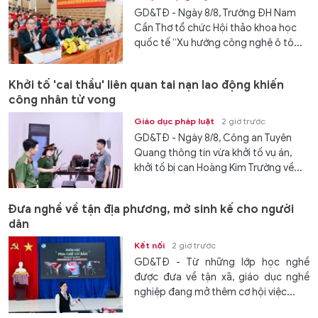
GD&TĐ - Ngày 8/8, Trường ĐH Nam
Cần Thơ tổ chức Hội thảo khoa học
quốc tế “Xu hướng công nghệ ô tô...
Khởi tố 'cai thầu' liên quan tai nạn lao động khiến
công nhân tử vong
Giáo dục pháp luật
2 giờ trước
GD&TĐ - Ngày 8/8, Công an Tuyên
Quang thông tin vừa khởi tố vụ án,
khởi tố bị can Hoàng Kim Trường về...
Đưa nghề về tận địa phương, mở sinh kế cho người
dân
Kết nối
2 giờ trước
GD&TĐ - Từ những lớp học nghề
được đưa về tận xã, giáo dục nghề
nghiệp đang mở thêm cơ hội việc...