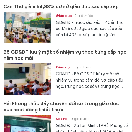
Cần Thơ giảm 64,88% cơ sở giáo dục sau sắp xếp
Giáo dục
2 giờ trước
GD&TĐ - Trước sắp xếp, TP Cần Thơ
có 1.156 cơ sở giáo dục, sau sắp xếp
còn lại 406 cơ sở giáo dục (giảm...
Bộ GD&ĐT lưu ý một số nhiệm vụ theo từng cấp học
năm học mới
Giáo dục
3 giờ trước
GD&TĐ - Bộ GD&ĐT lưu ý một số
nhiệm vụ trọng tâm đối với cấp tiểu
học, trung học cơ sở và trung học...
Hải Phòng thúc đẩy chuyển đổi số trong giáo dục
qua hoạt động thiết thực
Kết nối
3 giờ trước
GD&TĐ - Xã Tân Minh, TP Hải Phòng tổ
chức thành công Ngày hội “Học sinh