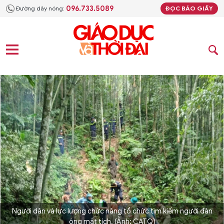
096.733.5089
Đường dây nóng:
ĐỌC BÁO GIẤY
Người dân và lực lượng chức năng tổ chức tìm kiếm người đàn
ông mất tích. (Ảnh: CATQ)