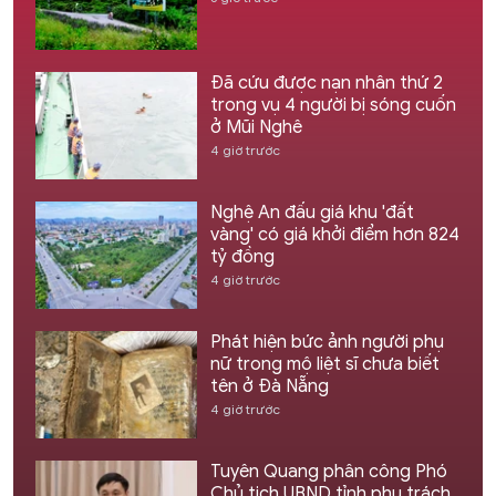
Đã cứu được nạn nhân thứ 2
trong vụ 4 người bị sóng cuốn
ở Mũi Nghê
4 giờ trước
Nghệ An đấu giá khu 'đất
vàng' có giá khởi điểm hơn 824
tỷ đồng
4 giờ trước
Phát hiện bức ảnh người phụ
nữ trong mộ liệt sĩ chưa biết
tên ở Đà Nẵng
4 giờ trước
Tuyên Quang phân công Phó
Chủ tịch UBND tỉnh phụ trách