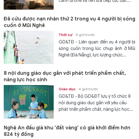
cảnh drone và tên lửa tiếp tục đặt...
Đã cứu được nạn nhân thứ 2 trong vụ 4 người bị sóng
cuốn ở Mũi Nghê
Thời sự
4 giờ trước
GD&TĐ - Liên quan đến vụ 4 người bị
sóng cuốn trong lúc chụp ảnh ở Mũi
Nghê (Đà Nẵng), lực lượng chức...
8 nội dung giáo dục gắn với phát triển phẩm chất,
năng lực học sinh
Giáo dục
4 giờ trước
GD&TĐ - Bộ GD&ĐT lưu ý tổ chức 8
nội dung giáo dục gắn với yêu cầu
phát triển phẩm chất, năng lực học...
Nghệ An đấu giá khu 'đất vàng' có giá khởi điểm hơn
824 tỷ đồng