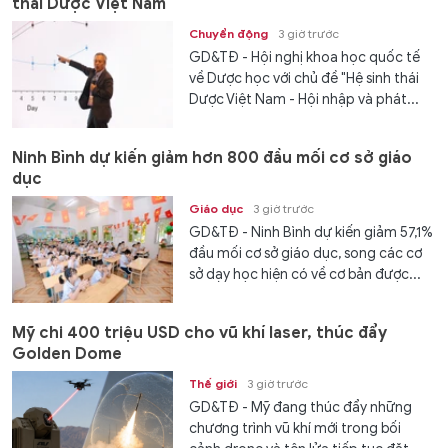
thái Dược Việt Nam
Chuyển động
3 giờ trước
GD&TĐ - Hội nghị khoa học quốc tế
về Dược học với chủ đề "Hệ sinh thái
Dược Việt Nam - Hội nhập và phát...
Ninh Bình dự kiến giảm hơn 800 đầu mối cơ sở giáo
dục
Giáo dục
3 giờ trước
GD&TĐ - Ninh Bình dự kiến giảm 57,1%
đầu mối cơ sở giáo dục, song các cơ
sở dạy học hiện có về cơ bản được...
Mỹ chi 400 triệu USD cho vũ khí laser, thúc đẩy
Golden Dome
Thế giới
3 giờ trước
GD&TĐ - Mỹ đang thúc đẩy những
chương trình vũ khí mới trong bối