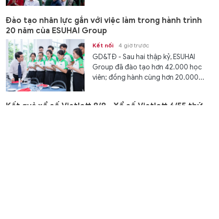
Đào tạo nhân lực gắn với việc làm trong hành trình
20 năm của ESUHAI Group
Kết nối
4 giờ trước
GD&TĐ - Sau hai thập kỷ, ESUHAI
Group đã đào tạo hơn 42.000 học
viên; đồng hành cùng hơn 20.000...
Kết quả xổ số Vietlott 8/8 - Xổ số Vietlott 6/55 thứ
Bảy
Gia đình
4 giờ trước
GD&TĐ - Trực tiếp kết quả xổ số
Vietlott Power 6/55 thứ Bảy ngày 8/8
bắt đầu lúc 18h. Tra KQXS Vietlott...
Tuyên Quang phân công Phó Chủ tịch UBND tỉnh phụ
trách giáo dục
Thời sự
4 giờ trước