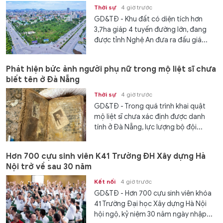
Thời sự
4 giờ trước
GD&TĐ - Khu đất có diện tích hơn
3,7ha giáp 4 tuyến đường lớn, đang
được tỉnh Nghệ An đưa ra đấu giá...
Phát hiện bức ảnh người phụ nữ trong mộ liệt sĩ chưa
biết tên ở Đà Nẵng
Thời sự
4 giờ trước
GD&TĐ - Trong quá trình khai quật
mộ liệt sĩ chưa xác định được danh
tính ở Đà Nẵng, lực lượng bộ đội...
Hơn 700 cựu sinh viên K41 Trường ĐH Xây dựng Hà
Nội trở về sau 30 năm
Kết nối
4 giờ trước
GD&TĐ - Hơn 700 cựu sinh viên khóa
41 Trường Đại học Xây dựng Hà Nội
hội ngộ, kỷ niệm 30 năm ngày nhập...