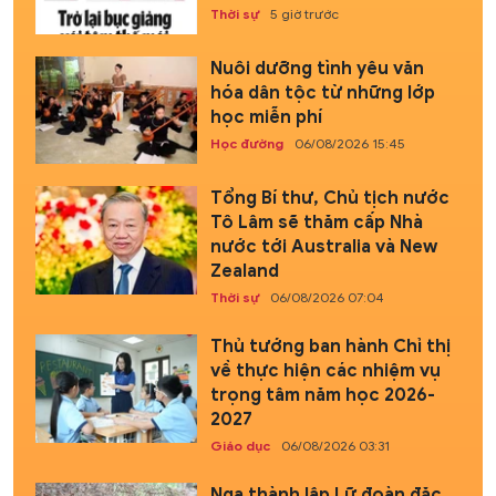
Thời sự
5 giờ trước
Nuôi dưỡng tình yêu văn
hóa dân tộc từ những lớp
học miễn phí
Học đường
06/08/2026 15:45
Tổng Bí thư, Chủ tịch nước
Tô Lâm sẽ thăm cấp Nhà
nước tới Australia và New
Zealand
Thời sự
06/08/2026 07:04
Thủ tướng ban hành Chỉ thị
về thực hiện các nhiệm vụ
trọng tâm năm học 2026-
2027
Giáo dục
06/08/2026 03:31
Nga thành lập Lữ đoàn đặc