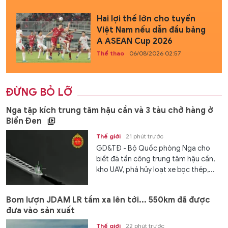
Hai lợi thế lớn cho tuyển
Việt Nam nếu dẫn đầu bảng
A ASEAN Cup 2026
Thể thao
06/08/2026 02:57
ĐỪNG BỎ LỠ
Nga tập kích trung tâm hậu cần và 3 tàu chở hàng ở
Biển Đen
Thế giới
21 phút trước
GD&TĐ - Bộ Quốc phòng Nga cho
biết đã tấn công trung tâm hậu cần,
kho UAV, phá hủy loạt xe bọc thép,...
Bom lượn JDAM LR tầm xa lên tới... 550km đã được
đưa vào sản xuất
Thế giới
22 phút trước