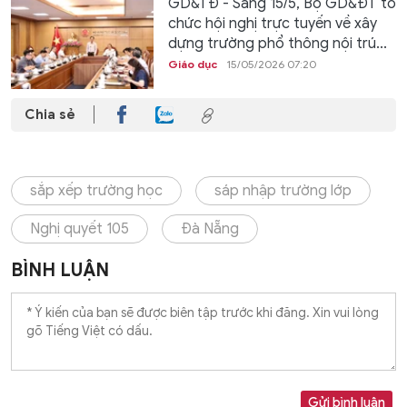
GD&TĐ - Sáng 15/5, Bộ GD&ĐT tổ
chức hội nghị trực tuyến về xây
dựng trường phổ thông nội trú...
Giáo dục
15/05/2026 07:20
Chia sẻ
sắp xếp trường học
sáp nhập trường lớp
Nghị quyết 105
Đà Nẵng
BÌNH LUẬN
Gửi bình luận