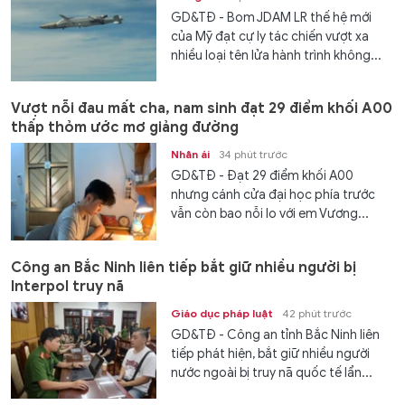
GD&TĐ - Bom JDAM LR thế hệ mới
của Mỹ đạt cự ly tác chiến vượt xa
nhiều loại tên lửa hành trình không...
Vượt nỗi đau mất cha, nam sinh đạt 29 điểm khối A00
thấp thỏm ước mơ giảng đường
Nhân ái
34 phút trước
GD&TĐ - Đạt 29 điểm khối A00
nhưng cánh cửa đại học phía trước
vẫn còn bao nỗi lo với em Vương...
Công an Bắc Ninh liên tiếp bắt giữ nhiều người bị
Interpol truy nã
Giáo dục pháp luật
42 phút trước
GD&TĐ - Công an tỉnh Bắc Ninh liên
tiếp phát hiện, bắt giữ nhiều người
nước ngoài bị truy nã quốc tế lẩn...