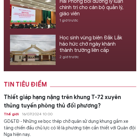
Hải Phòng bồi dưỡng lý luận
chính trị cho cán bộ quản lý,
giáo viên
1 giờ trước
Học sinh vùng biên Đắk Lắk
háo hức chờ ngày khánh
thành trường liên cấp
2 giờ trước
TIN TIÊU ĐIỂM
Thiết giáp hạng nặng trên khung T-72 xuyên
thủng tuyến phòng thủ đối phương?
Thế giới
16/07/2024 10:00
GD&TĐ - Những xe bọc thép chở quân sử dụng khung gầm xe
tăng chiến đấu chủ lực có lẽ là phương tiện cần thiết với Quân đội
Nga hiện nay.