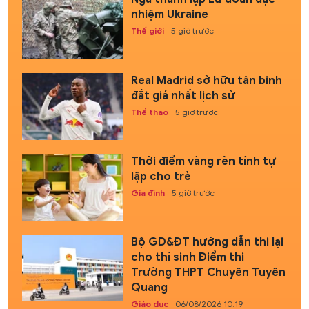
nhiệm Ukraine
Thế giới
5 giờ trước
Real Madrid sở hữu tân binh
đắt giá nhất lịch sử
Thể thao
5 giờ trước
Thời điểm vàng rèn tính tự
lập cho trẻ
Gia đình
5 giờ trước
Bộ GD&ĐT hướng dẫn thi lại
cho thí sinh Điểm thi
Trường THPT Chuyên Tuyên
Quang
Giáo dục
06/08/2026 10:19