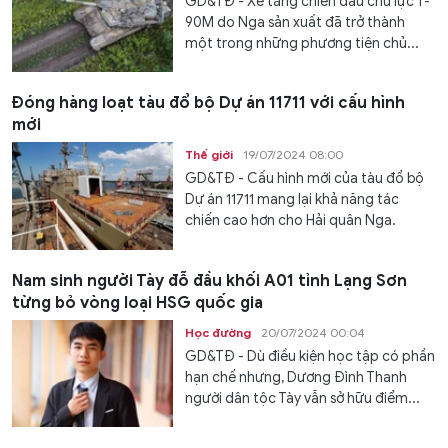
GD&TĐ - Xe tăng chiến đấu chủ lực T-
90M do Nga sản xuất đã trở thành
một trong những phương tiện chủ...
Đóng hàng loạt tàu đổ bộ Dự án 11711 với cấu hình
mới
Thế giới
19/07/2024 08:00
GD&TĐ - Cấu hình mới của tàu đổ bộ
Dự án 11711 mang lại khả năng tác
chiến cao hơn cho Hải quân Nga.
Nam sinh người Tày đỗ đầu khối A01 tỉnh Lạng Sơn
từng bỏ vòng loại HSG quốc gia
Học đường
20/07/2024 00:04
GD&TĐ - Dù điều kiện học tập có phần
hạn chế nhưng, Dương Đình Thanh
người dân tộc Tày vẫn sở hữu điểm...