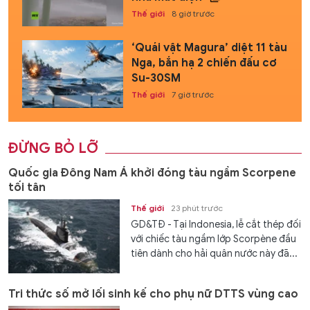
Thế giới
8 giờ trước
‘Quái vật Magura’ diệt 11 tàu
Nga, bắn hạ 2 chiến đấu cơ
Su-30SM
Thế giới
7 giờ trước
ĐỪNG BỎ LỠ
Quốc gia Đông Nam Á khởi đóng tàu ngầm Scorpene
tối tân
Thế giới
23 phút trước
GD&TĐ - Tại Indonesia, lễ cắt thép đối
với chiếc tàu ngầm lớp Scorpène đầu
tiên dành cho hải quân nước này đã...
Tri thức số mở lối sinh kế cho phụ nữ DTTS vùng cao