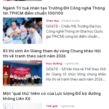
Ngành Trí tuệ nhân tạo Trường ĐH Công nghệ Thông
tin TPHCM điểm chuẩn 100/100
Giáo dục
53 phút trước
GD&TĐ - Chiều 9/8, Trường Đại học
Công nghệ Thông tin (Đại học Quốc
gia TPHCM) công bố điểm chuẩn...
83 thí sinh An Giang tham dự vòng Chung khảo Hội
thi vẽ tranh theo sách năm 2026
Học đường
1 giờ trước
GD&TĐ - Sở Văn hóa và Thể thao tỉnh
An Giang tổ chức Vòng chung khảo
Hội thi vẽ tranh theo sách năm 2026...
Một 'quái thú' hiếm có của Lực lượng Đổ bộ đường
không Liên Xô
Thế giới
1 giờ trước