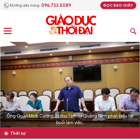
096.733.5089
Đường dây nóng:
ĐỌC BÁO GIẤY
Ông Quản Minh Cường, Bí thư Tỉnh ủy Quảng Ninh phát biểu tại
buổi làm việc.
Thời sự