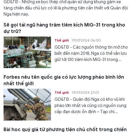
GD&TĐ - Những xe bọc thép chở quân sử dụng khung gầm xe
tăng chiến đấu chủ lực có lẽ là phương tiện cần thiết với Quân đội
Nga hiện nay.
Sẽ gọi tái ngũ hàng trăm tiêm kích MiG-31 trong kho
dự trữ?
Thế giới
17/07/2024 06:00
GD&TĐ - Các nguồn thông tin mở cho
biết đến năm 2018, Nga có thể vẫn lưu
giữ tới 130 tiêm kích MiG-31 trong...
Forbes nêu tên quốc gia có lực lượng pháo binh lớn
nhất thế giới
Thế giới
17/07/2024 23:01
GD&TĐ - Quân đội Nga có kho vũ khí
pháo lớn nhất và cũng có nguồn cung
cấp đạn dược ổn định – Tạp chí...
Bài học quý giá từ phương tiện chủ chốt trong chiến