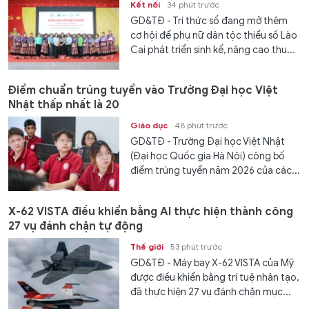
Kết nối
34 phút trước
GD&TĐ - Tri thức số đang mở thêm
cơ hội để phụ nữ dân tộc thiểu số Lào
Cai phát triển sinh kế, nâng cao thu...
Điểm chuẩn trúng tuyển vào Trường Đại học Việt
Nhật thấp nhất là 20
Giáo dục
48 phút trước
GD&TĐ - Trường Đại học Việt Nhật
(Đại học Quốc gia Hà Nội) công bố
điểm trúng tuyển năm 2026 của các...
X-62 VISTA điều khiển bằng AI thực hiện thành công
27 vụ đánh chặn tự động
Thế giới
53 phút trước
GD&TĐ - Máy bay X-62 VISTA của Mỹ
được điều khiển bằng trí tuệ nhân tạo,
đã thực hiện 27 vụ đánh chặn mục...