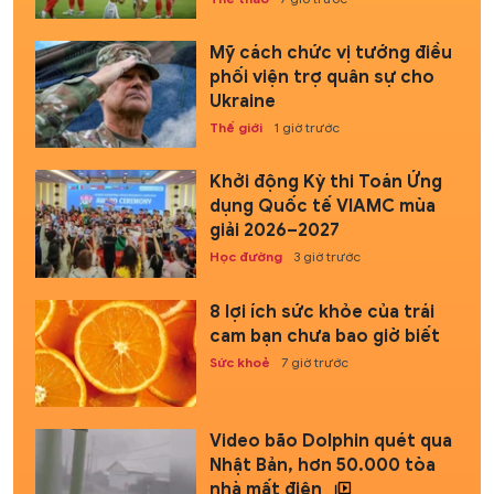
Mỹ cách chức vị tướng điều
phối viện trợ quân sự cho
Ukraine
Thế giới
1 giờ trước
Khởi động Kỳ thi Toán Ứng
dụng Quốc tế VIAMC mùa
giải 2026–2027
Học đường
3 giờ trước
8 lợi ích sức khỏe của trái
cam bạn chưa bao giờ biết
Sức khoẻ
7 giờ trước
Video bão Dolphin quét qua
Nhật Bản, hơn 50.000 tòa
nhà mất điện