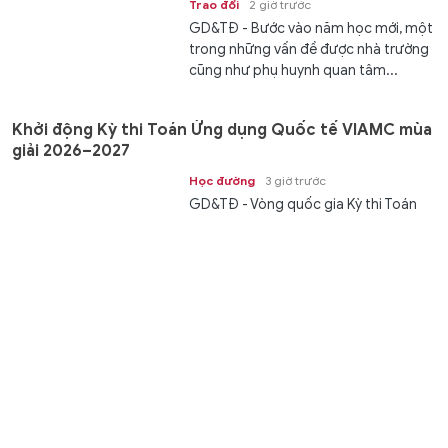
Trao đổi
2 giờ trước
GD&TĐ - Bước vào năm học mới, một
trong những vấn đề được nhà trường
cũng như phụ huynh quan tâm...
Khởi động Kỳ thi Toán Ứng dụng Quốc tế VIAMC mùa
giải 2026–2027
Học đường
3 giờ trước
GD&TĐ - Vòng quốc gia Kỳ thi Toán
Ứng dụng Quốc tế VIAMC dự kiến
diễn ra trực tiếp ngày 29/11/2026 tại...
'Thần hộ vệ' của tàu ngầm Mỹ mang tên A-10
Thunderbolt
Thế giới
3 giờ trước
GD&TĐ - Trong khi Nga đang trang bị
lưới chống máy bay không người lái
(UAV) cho tàu ngầm của mình, thì...