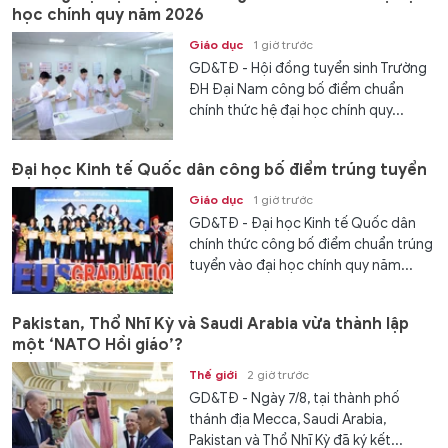
học chính quy năm 2026
Giáo dục
1 giờ trước
GD&TĐ - Hội đồng tuyển sinh Trường
ĐH Đại Nam công bố điểm chuẩn
chính thức hệ đại học chính quy...
Đại học Kinh tế Quốc dân công bố điểm trúng tuyển
Giáo dục
1 giờ trước
GD&TĐ - Đại học Kinh tế Quốc dân
chính thức công bố điểm chuẩn trúng
tuyển vào đại học chính quy năm...
Pakistan, Thổ Nhĩ Kỳ và Saudi Arabia vừa thành lập
một ‘NATO Hồi giáo’?
Thế giới
2 giờ trước
GD&TĐ - Ngày 7/8, tại thành phố
thánh địa Mecca, Saudi Arabia,
Pakistan và Thổ Nhĩ Kỳ đã ký kết...