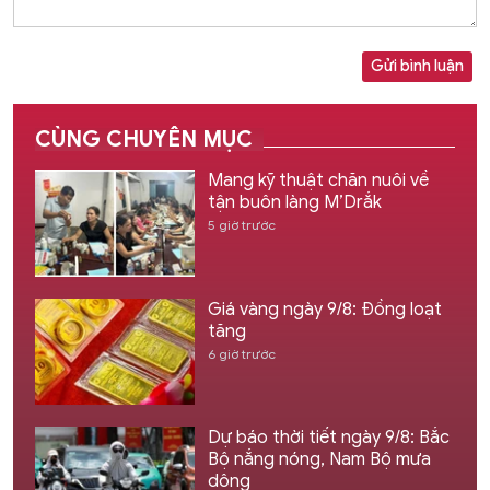
Gửi bình luận
CÙNG CHUYÊN MỤC
Mang kỹ thuật chăn nuôi về
tận buôn làng M’Drắk
5 giờ trước
Giá vàng ngày 9/8: Đồng loạt
tăng
6 giờ trước
Dự báo thời tiết ngày 9/8: Bắc
Bộ nắng nóng, Nam Bộ mưa
dông