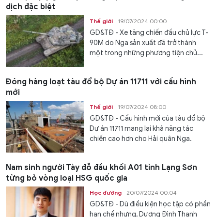
dịch đặc biệt
Thế giới
19/07/2024 00:00
GD&TĐ - Xe tăng chiến đấu chủ lực T-
90M do Nga sản xuất đã trở thành
một trong những phương tiện chủ...
Đóng hàng loạt tàu đổ bộ Dự án 11711 với cấu hình
mới
Thế giới
19/07/2024 08:00
GD&TĐ - Cấu hình mới của tàu đổ bộ
Dự án 11711 mang lại khả năng tác
chiến cao hơn cho Hải quân Nga.
Nam sinh người Tày đỗ đầu khối A01 tỉnh Lạng Sơn
từng bỏ vòng loại HSG quốc gia
Học đường
20/07/2024 00:04
GD&TĐ - Dù điều kiện học tập có phần
hạn chế nhưng, Dương Đình Thanh