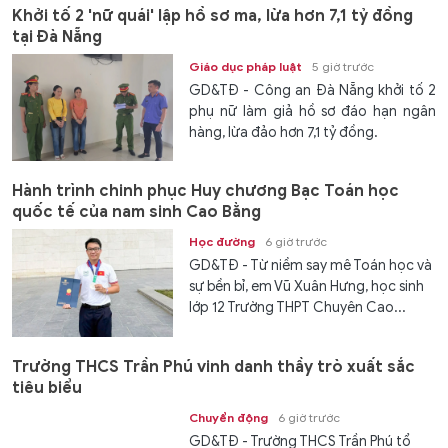
Khởi tố 2 'nữ quái' lập hồ sơ ma, lừa hơn 7,1 tỷ đồng
tại Đà Nẵng
Giáo dục pháp luật
5 giờ trước
GD&TĐ - Công an Đà Nẵng khởi tố 2
phụ nữ làm giả hồ sơ đáo hạn ngân
hàng, lừa đảo hơn 7,1 tỷ đồng.
Hành trình chinh phục Huy chương Bạc Toán học
quốc tế của nam sinh Cao Bằng
Học đường
6 giờ trước
GD&TĐ - Từ niềm say mê Toán học và
sự bền bỉ, em Vũ Xuân Hưng, học sinh
lớp 12 Trường THPT Chuyên Cao...
Trường THCS Trần Phú vinh danh thầy trò xuất sắc
tiêu biểu
Chuyển động
6 giờ trước
GD&TĐ - Trường THCS Trần Phú tổ