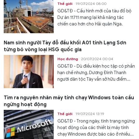
Thế giới
19/07/2024 08:00
GD&TĐ - Cấu hình mới của tàu đổ bộ
Dự án 11711 mang lại khả năng tác
chiến cao hơn cho Hải quân Nga.
Nam sinh người Tày đỗ đầu khối A01 tỉnh Lạng Sơn
từng bỏ vòng loại HSG quốc gia
Học đường
20/07/2024 00:04
GD&TĐ - Dù điều kiện học tập có phần
hạn chế nhưng, Dương Đình Thanh
người dân tộc Tày vẫn sở hữu điểm...
Tìm ra nguyên nhân máy tính chạy Windows toàn cầu
ngừng hoạt động
Thế giới
19/07/2024 13:19
GD&TĐ - Trong ngày, tình trạng ngừng
hoạt động của các thiết bị máy tính
chạy Windows được báo cáo ở nhiều...