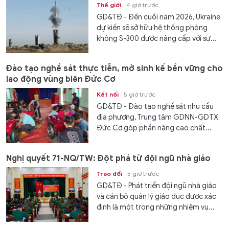
Thế giới
4 giờ trước
GD&TĐ - Đến cuối năm 2026, Ukraine
dự kiến ​​sẽ sở hữu hệ thống phòng
không S-300 được nâng cấp với sự...
Đào tạo nghề sát thực tiễn, mở sinh kế bền vững cho
lao động vùng biên Đức Cơ
Kết nối
5 giờ trước
GD&TĐ - Đào tạo nghề sát nhu cầu
địa phương, Trung tâm GDNN-GDTX
Đức Cơ góp phần nâng cao chất...
Nghị quyết 71-NQ/TW: Đột phá từ đội ngũ nhà giáo
Trao đổi
5 giờ trước
GD&TĐ - Phát triển đội ngũ nhà giáo
và cán bộ quản lý giáo dục được xác
định là một trong những nhiệm vụ...