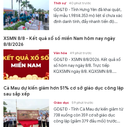
Thời sự
40 phút trước
GD&TĐ - Tỉnh Hưng Yên đã khai quật,
lấy mẫu 1.981/4.353 mộ liệt sĩ chưa xác
định danh tính, đẩy nhanh tiến độ...
XSMN 8/8 - Kết quả xổ số miền Nam hôm nay ngày
8/8/2026
Văn hóa
49 phút trước
GD&TĐ - XSMN 8/8/2026. Kết quả xổ
số hôm nay ngày 8/8. Trực tiếp
KQXSMN ngày 8/8. KQXSMN 8/8....
Cà Mau dự kiến giảm hơn 51% cơ sở giáo dục công lập
sau sắp xếp
Giáo dục
59 phút trước
GD&TĐ - Tỉnh Cà Mau dự kiến giảm từ
738 xuống còn 359 cơ sở giáo dục
công lập (giảm 379 đầu mối) trước...