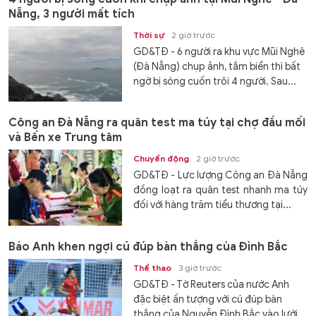
Nẵng, 3 người mất tích
Thời sự
2 giờ trước
GD&TĐ - 6 người ra khu vực Mũi Nghê
(Đà Nẵng) chụp ảnh, tắm biển thì bất
ngờ bị sóng cuốn trôi 4 người. Sau...
Công an Đà Nẵng ra quân test ma túy tại chợ đầu mối
và Bến xe Trung tâm
Chuyển động
2 giờ trước
GD&TĐ - Lực lượng Công an Đà Nẵng
đồng loạt ra quân test nhanh ma túy
đối với hàng trăm tiểu thương tại...
Báo Anh khen ngợi cú đúp bàn thắng của Đình Bắc
Thể thao
3 giờ trước
GD&TĐ - Tờ Reuters của nước Anh
đặc biệt ấn tượng với cú đúp bàn
thắng của Nguyễn Đình Bắc vào lưới...