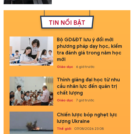
TIN NỔI BẬT
Bộ GD&ĐT lưu ý đổi mới
phương pháp dạy học, kiểm
tra đánh giá trong năm học
mới
Giáo dục
6 giờ trước
Thỉnh giảng đại học từ nhu
cầu nhân lực đến quản trị
chất lượng
Giáo dục
7 giờ trước
Chiến lược bóp nghẹt lực
lượng Ukraine
Thế giới
07/08/2026 23:08