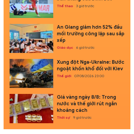
Thể thao
3 giờ trước
An Giang giảm hơn 52% đầu
mối trường công lập sau sắp
xếp
Giáo dục
6 giờ trước
Xung đột Nga-Ukraine: Bước
ngoặt khốn khổ đối với Kiev
Thế giới
07/08/2026 23:00
Giá vàng ngày 8/8: Trong
nước và thế giới rút ngắn
khoảng cách
Thời sự
9 giờ trước