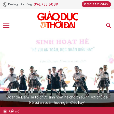
096.733.5089
Đường dây nóng:
ĐỌC BÁO GIẤY
Đoàn xã Đầm Hà tổ chức sinh hoạt hè cho thiếu nhi với chủ đề
“Hè vui an toàn, học ngàn điều hay”.
Kết nối