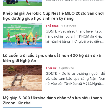
Khép lại giải Aerobic Cúp Nestlé MILO 2026: Sân chơi
học đường giúp học sinh rèn kỹ năng
Thể thao
4 giờ trước
GD&TĐ - Sau nhiều tháng luyện tập,
hàng nghìn học sinh TP.HCM đã khép
lại mùa hè bằng những bài biểu diễn...
Lũ cuốn trôi cầu tạm, chia cắt hơn 400 hộ dân ở xã
biên giới Nghệ An
Thời sự
4 giờ trước
GD&TĐ - Do lũ từ thượng nguồn đổ
về, cầu tạm bắc qua sông Nậm Nơn
nối vào bản Yên Hòa (xã Mỹ Lý, Nghệ...
Mỹ giúp S-300 Ukraine đánh chặn tên lửa siêu thanh
Zircon, Kinzhal