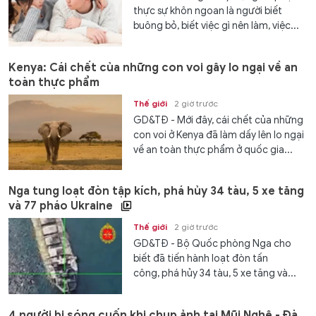
thực sự khôn ngoan là người biết
buông bỏ, biết việc gì nên làm, việc...
Kenya: Cái chết của những con voi gây lo ngại về an
toàn thực phẩm
Thế giới
2 giờ trước
GD&TĐ - Mới đây, cái chết của những
con voi ở Kenya đã làm dấy lên lo ngại
về an toàn thực phẩm ở quốc gia...
Nga tung loạt đòn tập kích, phá hủy 34 tàu, 5 xe tăng
và 77 pháo Ukraine
Thế giới
2 giờ trước
GD&TĐ - Bộ Quốc phòng Nga cho
biết đã tiến hành loạt đòn tấn
công, phá hủy 34 tàu, 5 xe tăng và...
4 người bị sóng cuốn khi chụp ảnh tại Mũi Nghê - Đà