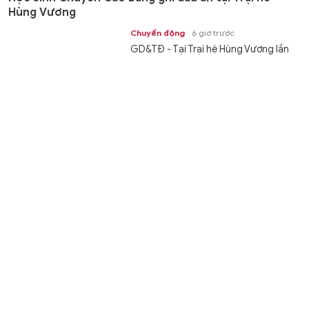
Hùng Vương
Chuyển động
6 giờ trước
GD&TĐ - Tại Trại hè Hùng Vương lần
thứ XX năm 2026, 52 học sinh Trường
THPT Chuyên Cao Bằng tham gia...
Hải Phòng giảm 544 đầu mối sau sắp xếp trường học
các cấp
Giáo dục
6 giờ trước
GD&TĐ - TP Hải Phòng dự kiến giảm
544 trường mầm non, tiểu học, THCS
(41,1%); đảm bảo mô hình một...
Phú Thọ khảo sát năng lực tiếng Anh hơn 7.000 giáo
viên phổ thông
Giáo dục
7 giờ trước
GD&TĐ - Phú Thọ tổ chức khảo sát
năng lực tiếng Anh đối với 7.010 giáo