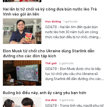
Hai lần bị từ chối và kỳ công đưa bún nước lèo Trà
Vinh vào gói ăn liền
Học đường
1 giờ trước
GD&TĐ - Hai lần tìm đến quán bún
nước lèo hơn 30 năm tuổi xin công
thức nấu bún đều bị từ chối, chàng...
Elon Musk từ chối cho Ukraine dùng Starlink dẫn
đường cho các đòn tập kích
Thế giới
2 giờ trước
GD&TĐ - Elon Musk được cho là tiếp
tục từ chối yêu cầu cho Ukraine sử
dụng Starlink để dẫn đường cho các...
Buông bỏ điều này, anh ấy càng yêu bạn hơn
Gia đình
2 giờ trước
GD&TĐ - Trong tình yêu, người phụ nữ