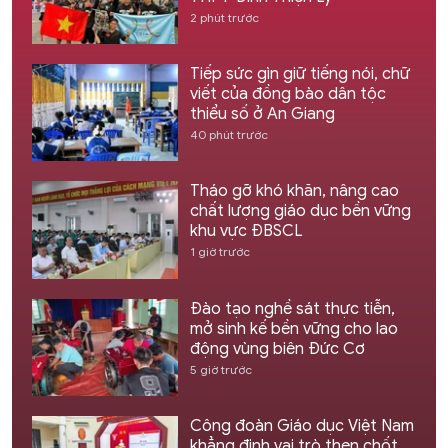
2 phút trước
Tiếp sức gìn giữ tiếng nói, chữ
viết của đồng bào dân tộc
thiểu số ở An Giang
40 phút trước
Tháo gỡ khó khăn, nâng cao
chất lượng giáo dục bền vững
khu vực ĐBSCL
1 giờ trước
Đào tạo nghề sát thực tiễn,
mở sinh kế bền vững cho lao
động vùng biên Đức Cơ
5 giờ trước
Công đoàn Giáo dục Việt Nam
khẳng định vai trò then chốt