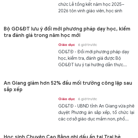
chức Lễ tổng kết năm học 2025–
2026 tôn vinh giáo viên, học sinh
xuất...
Bộ GD&ĐT lưu ý đổi mới phương pháp dạy học, kiểm
tra đánh giá trong năm học mới
Giáo dục
6 giờ trước
GD&TĐ - Đổi mới phương pháp dạy
học, kiểm tra, đánh giá được Bộ
GD&ĐT lưu ý tại hướng dẫn thực...
An Giang giảm hơn 52% đầu mối trường công lập sau
sắp xếp
Giáo dục
6 giờ trước
GD&TĐ - UBND tỉnh An Giang vừa phê
duyệt Phương án sắp xếp, tổ chức lại
các cơ sở giáo dục mầm non, phổ...
Học sinh Chuyên Cao Bằng ghi dấu ấn tại Trại hè