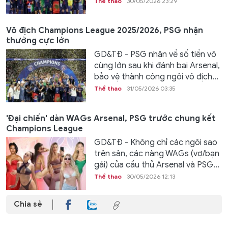
Thể thao
30/05/2026 23:29
Vô địch Champions League 2025/2026, PSG nhận
thưởng cực lớn
GD&TĐ - PSG nhận về số tiền vô
cùng lớn sau khi đánh bại Arsenal,
bảo vệ thành công ngôi vô địch...
Thể thao
31/05/2026 03:35
'Đại chiến' dàn WAGs Arsenal, PSG trước chung kết
Champions League
GD&TĐ - Không chỉ các ngôi sao
trên sân, các nàng WAGs (vợ/bạn
gái) của cầu thủ Arsenal và PSG...
Thể thao
30/05/2026 12:13
Chia sẻ