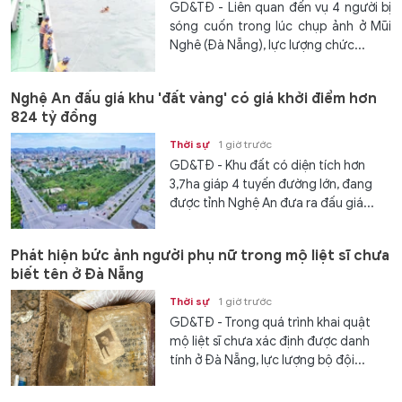
GD&TĐ - Liên quan đến vụ 4 người bị
sóng cuốn trong lúc chụp ảnh ở Mũi
Nghê (Đà Nẵng), lực lượng chức...
Nghệ An đấu giá khu 'đất vàng' có giá khởi điểm hơn
824 tỷ đồng
Thời sự
1 giờ trước
GD&TĐ - Khu đất có diện tích hơn
3,7ha giáp 4 tuyến đường lớn, đang
được tỉnh Nghệ An đưa ra đấu giá...
Phát hiện bức ảnh người phụ nữ trong mộ liệt sĩ chưa
biết tên ở Đà Nẵng
Thời sự
1 giờ trước
GD&TĐ - Trong quá trình khai quật
mộ liệt sĩ chưa xác định được danh
tính ở Đà Nẵng, lực lượng bộ đội...