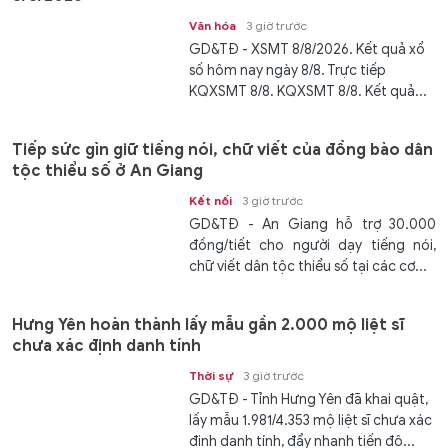
Văn hóa
3 giờ trước
GD&TĐ - XSMT 8/8/2026. Kết quả xổ
số hôm nay ngày 8/8. Trực tiếp
KQXSMT 8/8. KQXSMT 8/8. Kết quả...
Tiếp sức gìn giữ tiếng nói, chữ viết của đồng bào dân
tộc thiểu số ở An Giang
Kết nối
3 giờ trước
GD&TĐ - An Giang hỗ trợ 30.000
đồng/tiết cho người dạy tiếng nói,
chữ viết dân tộc thiểu số tại các cơ...
Hưng Yên hoàn thành lấy mẫu gần 2.000 mộ liệt sĩ
chưa xác định danh tính
Thời sự
3 giờ trước
GD&TĐ - Tỉnh Hưng Yên đã khai quật,
lấy mẫu 1.981/4.353 mộ liệt sĩ chưa xác
định danh tính, đẩy nhanh tiến độ...