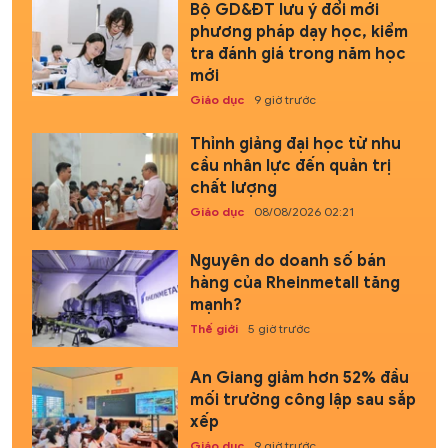
Bộ GD&ĐT lưu ý đổi mới
phương pháp dạy học, kiểm
tra đánh giá trong năm học
mới
Giáo dục
9 giờ trước
Thỉnh giảng đại học từ nhu
cầu nhân lực đến quản trị
chất lượng
Giáo dục
08/08/2026 02:21
Nguyên do doanh số bán
hàng của Rheinmetall tăng
mạnh?
Thế giới
5 giờ trước
An Giang giảm hơn 52% đầu
mối trường công lập sau sắp
xếp
Giáo dục
9 giờ trước