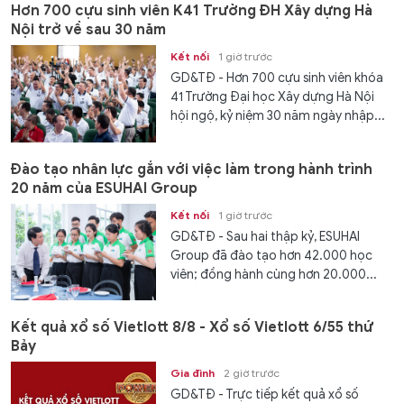
Hơn 700 cựu sinh viên K41 Trường ĐH Xây dựng Hà
Nội trở về sau 30 năm
Kết nối
1 giờ trước
GD&TĐ - Hơn 700 cựu sinh viên khóa
41 Trường Đại học Xây dựng Hà Nội
hội ngộ, kỷ niệm 30 năm ngày nhập...
Đào tạo nhân lực gắn với việc làm trong hành trình
20 năm của ESUHAI Group
Kết nối
1 giờ trước
GD&TĐ - Sau hai thập kỷ, ESUHAI
Group đã đào tạo hơn 42.000 học
viên; đồng hành cùng hơn 20.000...
Kết quả xổ số Vietlott 8/8 - Xổ số Vietlott 6/55 thứ
Bảy
Gia đình
2 giờ trước
GD&TĐ - Trực tiếp kết quả xổ số