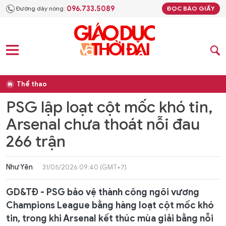
096.733.5089
Đường dây nóng:
ĐỌC BÁO GIẤY
Thể thao
PSG lập loạt cột mốc khó tin,
Arsenal chưa thoát nỗi đau
266 trận
Như Yên
31/05/2026 09:40 (GMT+7)
GD&TĐ - PSG bảo vệ thành công ngôi vương
Champions League bằng hàng loạt cột mốc khó
tin, trong khi Arsenal kết thúc mùa giải bằng nỗi