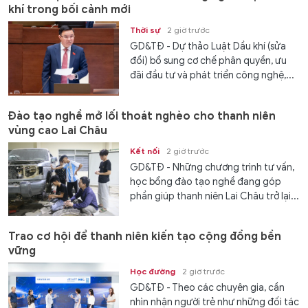
khí trong bối cảnh mới
Thời sự
2 giờ trước
GD&TĐ - Dự thảo Luật Dầu khí (sửa
đổi) bổ sung cơ chế phân quyền, ưu
đãi đầu tư và phát triển công nghệ,...
Đào tạo nghề mở lối thoát nghèo cho thanh niên
vùng cao Lai Châu
Kết nối
2 giờ trước
GD&TĐ - Những chương trình tư vấn,
học bổng đào tạo nghề đang góp
phần giúp thanh niên Lai Châu trở lại...
Trao cơ hội để thanh niên kiến tạo cộng đồng bền
vững
Học đường
2 giờ trước
GD&TĐ - Theo các chuyên gia, cần
nhìn nhận người trẻ như những đối tác