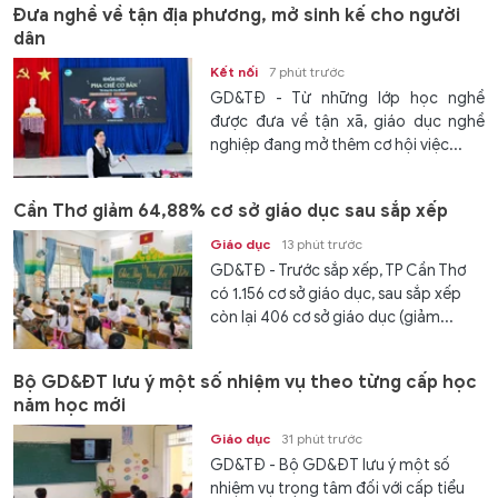
Đưa nghề về tận địa phương, mở sinh kế cho người
dân
Kết nối
7 phút trước
GD&TĐ - Từ những lớp học nghề
được đưa về tận xã, giáo dục nghề
nghiệp đang mở thêm cơ hội việc...
Cần Thơ giảm 64,88% cơ sở giáo dục sau sắp xếp
Giáo dục
13 phút trước
GD&TĐ - Trước sắp xếp, TP Cần Thơ
có 1.156 cơ sở giáo dục, sau sắp xếp
còn lại 406 cơ sở giáo dục (giảm...
Bộ GD&ĐT lưu ý một số nhiệm vụ theo từng cấp học
năm học mới
Giáo dục
31 phút trước
GD&TĐ - Bộ GD&ĐT lưu ý một số
nhiệm vụ trọng tâm đối với cấp tiểu