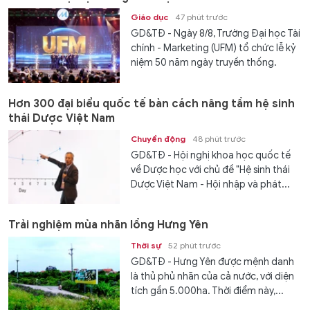
Giáo dục
47 phút trước
GD&TĐ - Ngày 8/8, Trường Đại học Tài
chính - Marketing (UFM) tổ chức lễ kỷ
niệm 50 năm ngày truyền thống.
Hơn 300 đại biểu quốc tế bàn cách nâng tầm hệ sinh
thái Dược Việt Nam
Chuyển động
48 phút trước
GD&TĐ - Hội nghị khoa học quốc tế
về Dược học với chủ đề "Hệ sinh thái
Dược Việt Nam - Hội nhập và phát...
Trải nghiệm mùa nhãn lồng Hưng Yên
Thời sự
52 phút trước
GD&TĐ - Hưng Yên được mệnh danh
là thủ phủ nhãn của cả nước, với diện
tích gần 5.000ha. Thời điểm này,...