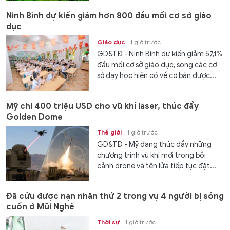
Ninh Bình dự kiến giảm hơn 800 đầu mối cơ sở giáo
dục
Giáo dục
1 giờ trước
GD&TĐ - Ninh Bình dự kiến giảm 57,1%
đầu mối cơ sở giáo dục, song các cơ
sở dạy học hiện có về cơ bản được...
Mỹ chi 400 triệu USD cho vũ khí laser, thúc đẩy
Golden Dome
Thế giới
1 giờ trước
GD&TĐ - Mỹ đang thúc đẩy những
chương trình vũ khí mới trong bối
cảnh drone và tên lửa tiếp tục đặt...
Đã cứu được nạn nhân thứ 2 trong vụ 4 người bị sóng
cuốn ở Mũi Nghê
Thời sự
1 giờ trước