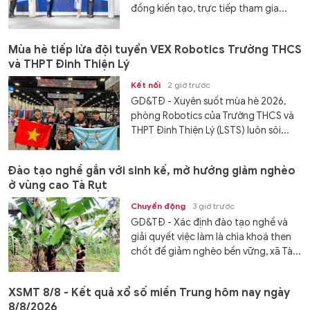
đồng kiến tạo, trực tiếp tham gia...
Mùa hè tiếp lửa đội tuyển VEX Robotics Trường THCS
và THPT Đinh Thiện Lý
Kết nối
2 giờ trước
GD&TĐ - ​​Xuyên suốt mùa hè 2026,
phòng Robotics của Trường THCS và
THPT Đinh Thiện Lý (LSTS) luôn sôi...
Đào tạo nghề gắn với sinh kế, mở hướng giảm nghèo
ở vùng cao Tà Rụt
Chuyển động
3 giờ trước
GD&TĐ - Xác định đào tạo nghề và
giải quyết việc làm là chìa khoá then
chốt để giảm nghèo bền vững, xã Tà...
XSMT 8/8 - Kết quả xổ số miền Trung hôm nay ngày
8/8/2026