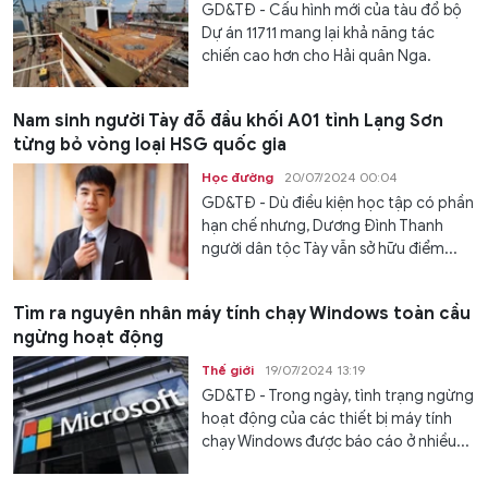
GD&TĐ - Cấu hình mới của tàu đổ bộ
Dự án 11711 mang lại khả năng tác
chiến cao hơn cho Hải quân Nga.
Nam sinh người Tày đỗ đầu khối A01 tỉnh Lạng Sơn
từng bỏ vòng loại HSG quốc gia
Học đường
20/07/2024 00:04
GD&TĐ - Dù điều kiện học tập có phần
hạn chế nhưng, Dương Đình Thanh
người dân tộc Tày vẫn sở hữu điểm...
Tìm ra nguyên nhân máy tính chạy Windows toàn cầu
ngừng hoạt động
Thế giới
19/07/2024 13:19
GD&TĐ - Trong ngày, tình trạng ngừng
hoạt động của các thiết bị máy tính
chạy Windows được báo cáo ở nhiều...