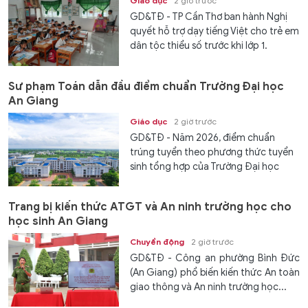
Giáo dục
2 giờ trước
GD&TĐ - TP Cần Thơ ban hành Nghị
quyết hỗ trợ dạy tiếng Việt cho trẻ em
dân tộc thiểu số trước khi lớp 1.
Sư phạm Toán dẫn đầu điểm chuẩn Trường Đại học
An Giang
Giáo dục
2 giờ trước
GD&TĐ - Năm 2026, điểm chuẩn
trúng tuyển theo phương thức tuyển
sinh tổng hợp của Trường Đại học
An...
Trang bị kiến thức ATGT và An ninh trường học cho
học sinh An Giang
Chuyển động
2 giờ trước
GD&TĐ - Công an phường Bình Đức
(An Giang) phổ biến kiến thức An toàn
giao thông và An ninh trường học...