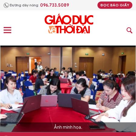
096.733.5089
Đường dây nóng:
ĐỌC BÁO GIẤY
Ảnh minh họa.