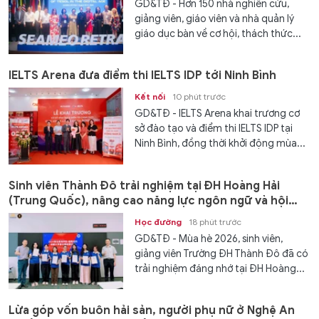
GD&TĐ - Hơn 150 nhà nghiên cứu,
giảng viên, giáo viên và nhà quản lý
giáo dục bàn về cơ hội, thách thức...
IELTS Arena đưa điểm thi IELTS IDP tới Ninh Bình
Kết nối
10 phút trước
GD&TĐ - IELTS Arena khai trương cơ
sở đào tạo và điểm thi IELTS IDP tại
Ninh Bình, đồng thời khởi động mùa...
Sinh viên Thành Đô trải nghiệm tại ĐH Hoàng Hải
(Trung Quốc), nâng cao năng lực ngôn ngữ và hội
nhập
Học đường
18 phút trước
GD&TĐ - Mùa hè 2026, sinh viên,
giảng viên Trường ĐH Thành Đô đã có
trải nghiệm đáng nhớ tại ĐH Hoàng...
Lừa góp vốn buôn hải sản, người phụ nữ ở Nghệ An