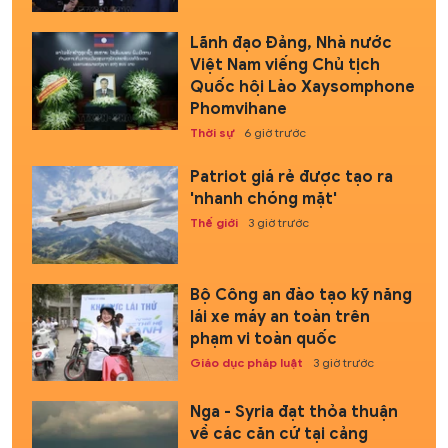
Lãnh đạo Đảng, Nhà nước
Việt Nam viếng Chủ tịch
Quốc hội Lào Xaysomphone
Phomvihane
Thời sự
6 giờ trước
Patriot giá rẻ được tạo ra
'nhanh chóng mặt'
Thế giới
3 giờ trước
Bộ Công an đào tạo kỹ năng
lái xe máy an toàn trên
phạm vi toàn quốc
Giáo dục pháp luật
3 giờ trước
Nga - Syria đạt thỏa thuận
về các căn cứ tại cảng