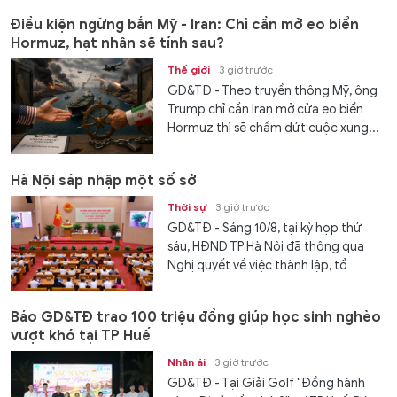
Điều kiện ngừng bắn Mỹ - Iran: Chỉ cần mở eo biển
Hormuz, hạt nhân sẽ tính sau?
Thế giới
3 giờ trước
GD&TĐ - Theo truyền thông Mỹ, ông
Trump chỉ cần Iran mở cửa eo biển
Hormuz thì sẽ chấm dứt cuộc xung...
Hà Nội sáp nhập một số sở
Thời sự
3 giờ trước
GD&TĐ - Sáng 10/8, tại kỳ họp thứ
sáu, HĐND TP Hà Nội đã thông qua
Nghị quyết về việc thành lập, tổ
chức...
Báo GD&TĐ trao 100 triệu đồng giúp học sinh nghèo
vượt khó tại TP Huế
Nhân ái
3 giờ trước
GD&TĐ - Tại Giải Golf "Đồng hành