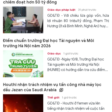
chiếm đoạt hơn 50 tỷ đồng
Giáo dục pháp luật
31 phút trước
GD&TĐ - Với chiêu lừa góp vốn, hứa
lợi nhuận 80 triệu/tỷ đồng, Phạm Thị
Hương (ở xã Bình Minh, Nghệ An) huy...
Điểm chuẩn trường Đại học Tài nguyên và Môi
trường Hà Nội năm 2026
Giáo dục
1 giờ trước
GD&TĐ -Ngày 10/8, Trường Đại học
Tài nguyên và Môi trường Hà Nội
(HUNRE) có hướng dẫn tra cứu điểm...
Houthi nhận trách nhiệm vụ tấn công nhà máy lọc
dầu Jazan của Saudi Arabia
Thế giới
1 giờ trước
GD&TĐ - Houthi ở Yemen vừa lên
tiếng nhận trách nhiệm về cuộc tấn