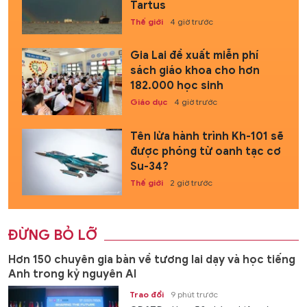
Tartus
Thế giới
4 giờ trước
Gia Lai đề xuất miễn phí
sách giáo khoa cho hơn
182.000 học sinh
Giáo dục
4 giờ trước
Tên lửa hành trình Kh-101 sẽ
được phóng từ oanh tạc cơ
Su-34?
Thế giới
2 giờ trước
ĐỪNG BỎ LỠ
Hơn 150 chuyên gia bàn về tương lai dạy và học tiếng
Anh trong kỷ nguyên AI
Trao đổi
9 phút trước