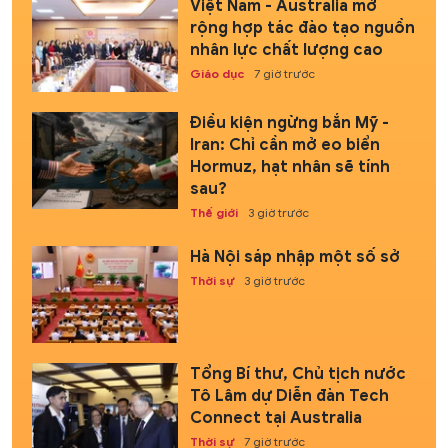
Việt Nam - Australia mở
rộng hợp tác đào tạo nguồn
nhân lực chất lượng cao
Giáo dục
7 giờ trước
Điều kiện ngừng bắn Mỹ -
Iran: Chỉ cần mở eo biển
Hormuz, hạt nhân sẽ tính
sau?
Thế giới
3 giờ trước
Hà Nội sáp nhập một số sở
Thời sự
3 giờ trước
Tổng Bí thư, Chủ tịch nước
Tô Lâm dự Diễn đàn Tech
Connect tại Australia
Thời sự
7 giờ trước