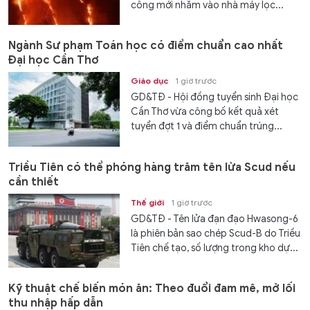
công mới nhằm vào nhà máy lọc...
Ngành Sư phạm Toán học có điểm chuẩn cao nhất
Đại học Cần Thơ
Giáo dục
1 giờ trước
GD&TĐ - Hội đồng tuyển sinh Đại học
Cần Thơ vừa công bố kết quả xét
tuyển đợt 1 và điểm chuẩn trúng...
Triều Tiên có thể phóng hàng trăm tên lửa Scud nếu
cần thiết
Thế giới
1 giờ trước
GD&TĐ - Tên lửa đạn đạo Hwasong-6
là phiên bản sao chép Scud-B do Triều
Tiên chế tạo, số lượng trong kho dự...
Kỹ thuật chế biến món ăn: Theo đuổi đam mê, mở lối
thu nhập hấp dẫn