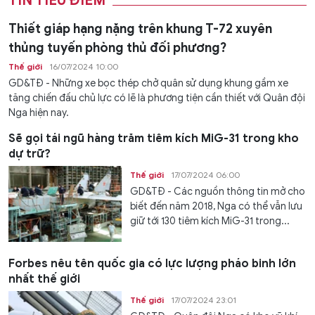
TIN TIÊU ĐIỂM
Thiết giáp hạng nặng trên khung T-72 xuyên
thủng tuyến phòng thủ đối phương?
Thế giới
16/07/2024 10:00
GD&TĐ - Những xe bọc thép chở quân sử dụng khung gầm xe
tăng chiến đấu chủ lực có lẽ là phương tiện cần thiết với Quân đội
Nga hiện nay.
Sẽ gọi tái ngũ hàng trăm tiêm kích MiG-31 trong kho
dự trữ?
Thế giới
17/07/2024 06:00
GD&TĐ - Các nguồn thông tin mở cho
biết đến năm 2018, Nga có thể vẫn lưu
giữ tới 130 tiêm kích MiG-31 trong...
Forbes nêu tên quốc gia có lực lượng pháo binh lớn
nhất thế giới
Thế giới
17/07/2024 23:01