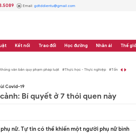
3.5089
Email:
gdtddientu@gmail.com
uật
Kết nối
Trao đổi
Học đường
Nhân ái
Thế giớ
n quy phạm pháp luật
#Thực học - Thực nghiệp
#Tổng rà soát hệ thống văn b
lùi Covid-19
cảnh: Bí quyết ở 7 thói quen này
 phụ nữ. Tự tin có thể khiến một người phụ nữ bình