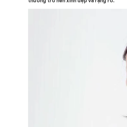
thường trở nên xinh đẹp và rạng rỡ.