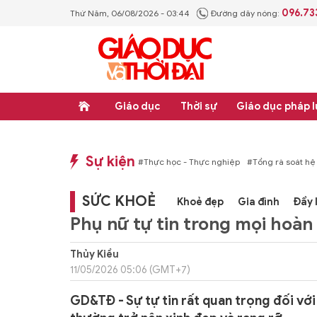
096.73
Thứ Năm, 06/08/2026 - 03:44
Đường dây nóng:
Giáo dục
Thời sự
Giáo dục pháp l
Sự kiện
quy phạm pháp luật
#Thực học - Thực nghiệp
#Tổng rà soát hệ thống văn bả
SỨC KHOẺ
Khoẻ đẹp
Gia đình
Đẩy 
Phụ nữ tự tin trong mọi hoàn 
Thủy Kiều
11/05/2026 05:06 (GMT+7)
GD&TĐ - Sự tự tin rất quan trọng đối với