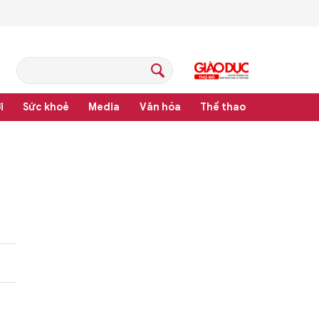
i
Sức khoẻ
Media
Văn hóa
Thể thao
ản quy phạm pháp luật