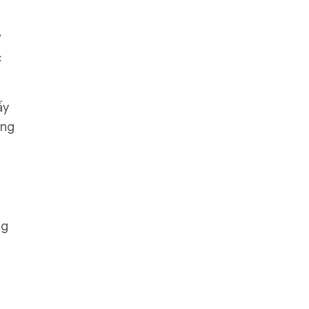
ư
c
ấy
ung
ng