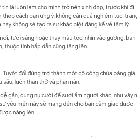
in là luôn làm cho mình trở nên xinh đẹp, trước khi đi
m theo cách bạn ưng ý, không cần quá nghiêm túc, tran
hay không sẽ tạo ra sự khác biệt đáng kể về tâm lý.
 mới, tươi sáng hoặc thay màu tóc, nhìn vào gương, bạn
n, thuộc tính hấp dẫn cũng tăng lên.
ệ". Tuyệt đối đừng trở thành một cô công chúa băng giá
u sầu, luôn than thở và phàn nàn.
 dễ gần, dùng nụ cười để sưởi ấm người khác, như vậy 
 sự yêu mến này sẽ mang đến cho bạn cảm giác được
được nâng lên.