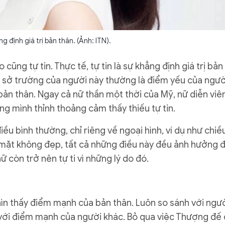
ng định giá trị bản thân. (Ảnh: ITN).
ũng tự tin. Thực tế, tự tin là sự khẳng định giá trị bản
g, sở trường của người này thường là điểm yếu của ngườ
bản thân. Ngay cả nữ thần một thời của Mỹ, nữ diễn viê
g mình thỉnh thoảng cảm thấy thiếu tự tin.
ều bình thường, chỉ riêng về ngoại hình, ví dụ như chiề
mặt không đẹp, tất cả những điều này đều ảnh hưởng 
ữ còn trở nên tự ti vì những lý do đó.
ìn thấy điểm mạnh của bản thân. Luôn so sánh với ngư
 với điểm mạnh của người khác. Bỏ qua việc Thượng đế