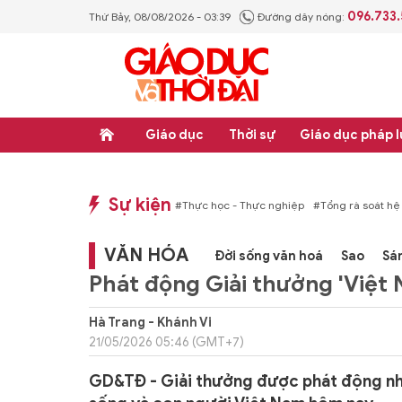
096.733
Thứ Bảy, 08/08/2026 - 03:39
Đường dây nóng:
Giáo dục
Thời sự
Giáo dục pháp l
Sự kiện
pháp luật
#Thực học - Thực nghiệp
#Tổng rà soát hệ thống văn bản quy phạm
VĂN HÓA
Đời sống văn hoá
Sao
Sá
Phát động Giải thưởng 'Việt
Hà Trang - Khánh Vi
21/05/2026 05:46 (GMT+7)
GD&TĐ - Giải thưởng được phát động nhằ