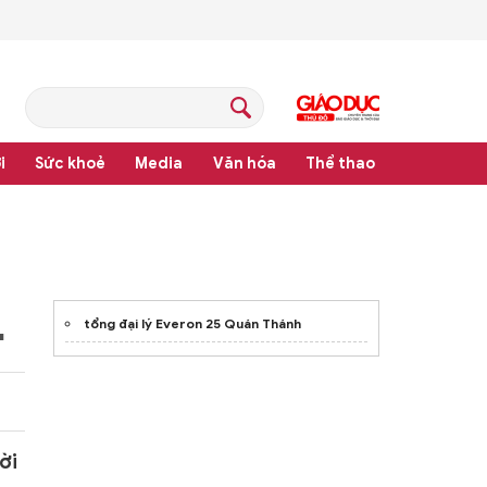
i
Sức khoẻ
Media
Văn hóa
Thể thao
ạm pháp luật
tổng đại lý Everon 25 Quán Thánh
'
ời