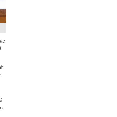
báo
à
nh
ó
i
ảo