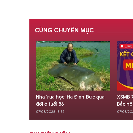
CÙNG CHUYÊN MỤC
ều chương
Nhà ‘rùa học’ Hà Đình Đức qua
XSMB 7
ịp Quốc khánh
đời ở tuổi 86
Bắc hô
07/08/2026 15:32
07/08/20