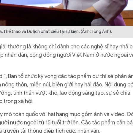
, Thể thao và Du lịch phát biểu tại sự kiện. (Ảnh: Tùng Anh).
giải thưởng là không chỉ dành cho các nghệ sĩ hay nhà 
ớp nhân dân, cộng đồng người Việt Nam ở nước ngoài v
dị”, Ban tổ chức kỳ vọng các tác phẩm dự thi sẽ phản á
 nông thôn, miền núi, biên giới hay hải đảo. Nội dung c
ng, tinh thần vượt khó, lao động sáng tạo, sự sẻ chia
 trong xã hội.
y mô toàn quốc với hai hạng mục gồm ảnh và video. Đố
ười nước ngoài từ 15 tuổi trở lên. Các tác phẩm cần b
à truyền tải thông điệp tích cực, nhân văn.