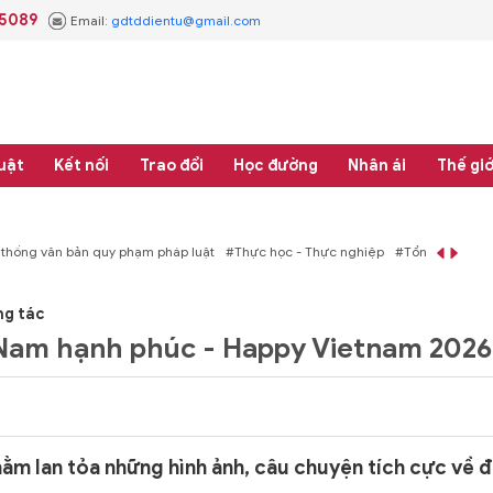
.5089
Email:
gdtddientu@gmail.com
uật
Kết nối
Trao đổi
Học đường
Nhân ái
Thế giớ
 pháp luật
#Thực học - Thực nghiệp
#Tổng rà soát hệ thống văn bản quy ph
ng tác
 Nam hạnh phúc - Happy Vietnam 2026
m lan tỏa những hình ảnh, câu chuyện tích cực về đ