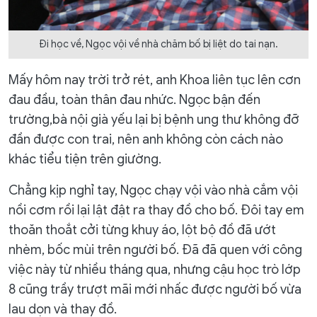
Đi học về, Ngọc vội về nhà chăm bố bị liệt do tai nạn.
Mấy hôm nay trời trở rét, anh Khoa liên tục lên cơn
đau đầu, toàn thân đau nhức. Ngọc bận đến
trường,bà nội già yếu lại bị bệnh ung thư không đỡ
đần được con trai, nên anh không còn cách nào
khác tiểu tiện trên giường.
Chẳng kịp nghỉ tay, Ngọc chạy vội vào nhà cắm vội
nồi cơm rồi lại lật đật ra thay đồ cho bố. Đôi tay em
thoăn thoắt cởi từng khuy áo, lột bộ đồ đã ướt
nhèm, bốc mùi trên người bố. Đã đã quen với công
việc này từ nhiều tháng qua, nhưng cậu học trò lớp
8 cũng trầy trượt mãi mới nhấc được người bố vừa
lau dọn và thay đồ.