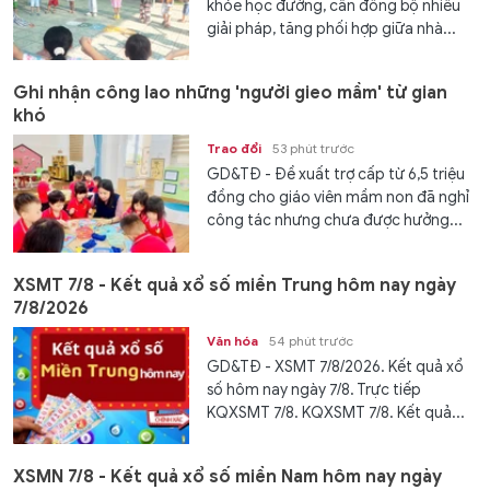
khỏe học đường, cần đồng bộ nhiều
giải pháp, tăng phối hợp giữa nhà...
Ghi nhận công lao những 'người gieo mầm' từ gian
khó
Trao đổi
53 phút trước
GD&TĐ - Đề xuất trợ cấp từ 6,5 triệu
đồng cho giáo viên mầm non đã nghỉ
công tác nhưng chưa được hưởng...
XSMT 7/8 - Kết quả xổ số miền Trung hôm nay ngày
7/8/2026
Văn hóa
54 phút trước
GD&TĐ - XSMT 7/8/2026. Kết quả xổ
số hôm nay ngày 7/8. Trực tiếp
KQXSMT 7/8. KQXSMT 7/8. Kết quả...
XSMN 7/8 - Kết quả xổ số miền Nam hôm nay ngày