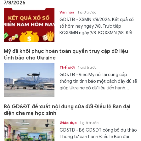
7/8/2026
Văn hóa
1 giờ trước
GD&TĐ - XSMN 7/8/2026. Kết quả xổ
số hôm nay ngày 7/8. Trực tiếp
KQXSMN ngày 7/8. KQXSMN 7/8. Kết...
Mỹ đã khôi phục hoàn toàn quyền truy cập dữ liệu
tình báo cho Ukraine
Thế giới
1 giờ trước
GD&TĐ - Việc Mỹ nối lại cung cấp
thông tin tình báo một cách đầy đủ sẽ
giúp Ukraine có dữ liệu tiến hành...
Bộ GD&ĐT đề xuất nội dung sửa đổi Điều lệ Ban đại
diện cha mẹ học sinh
Giáo dục
1 giờ trước
GD&TĐ - Bộ GD&ĐT công bố dự thảo
Thông tư ban hành Điều lệ Ban đại