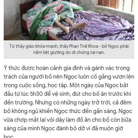
Từ thầy giáo khỏe mạnh, thầy Phan Thế Khoa - bố Ngọc phải
nằm liệt giường do di chứng tai nạn.
Ý thức được hoàn cảnh gia đình và gánh vác trọng
trách của người bố nên Ngọc luôn cố gắng vươn lên
trong cuộc sống, học tập. Một ngày của Ngọc bắt
đầu từ lúc 5h30 để vệ sinh, đút cho bố ăn trước khi
đến trường. Nhưng có những ngày trở trời, cả đêm
bố không ngủ khiến Ngọc thức đến gần sáng. Ngọc
vừa chợp mắt lại vội dậy làm đồ ăn cho bố còn bữa
sáng của mình Ngọc đành bỏ dở vì đã muộn giờ
học.