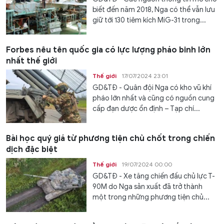
biết đến năm 2018, Nga có thể vẫn lưu
giữ tới 130 tiêm kích MiG-31 trong...
Forbes nêu tên quốc gia có lực lượng pháo binh lớn
nhất thế giới
Thế giới
17/07/2024 23:01
GD&TĐ - Quân đội Nga có kho vũ khí
pháo lớn nhất và cũng có nguồn cung
cấp đạn dược ổn định – Tạp chí...
Bài học quý giá từ phương tiện chủ chốt trong chiến
dịch đặc biệt
Thế giới
19/07/2024 00:00
GD&TĐ - Xe tăng chiến đấu chủ lực T-
90M do Nga sản xuất đã trở thành
một trong những phương tiện chủ...