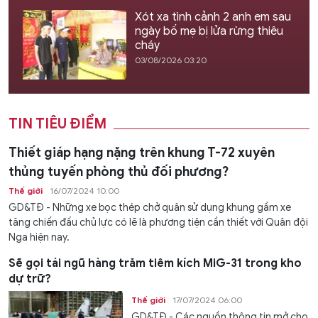
Xót xa tình cảnh 2 anh em sau
ngày bố mẹ bị lửa rừng thiêu
cháy
03/08/2026 03:20
TIN TIÊU ĐIỂM
Thiết giáp hạng nặng trên khung T-72 xuyên
thủng tuyến phòng thủ đối phương?
Thế giới
16/07/2024 10:00
GD&TĐ - Những xe bọc thép chở quân sử dụng khung gầm xe
tăng chiến đấu chủ lực có lẽ là phương tiện cần thiết với Quân đội
Nga hiện nay.
Sẽ gọi tái ngũ hàng trăm tiêm kích MiG-31 trong kho
dự trữ?
Thế giới
17/07/2024 06:00
GD&TĐ - Các nguồn thông tin mở cho