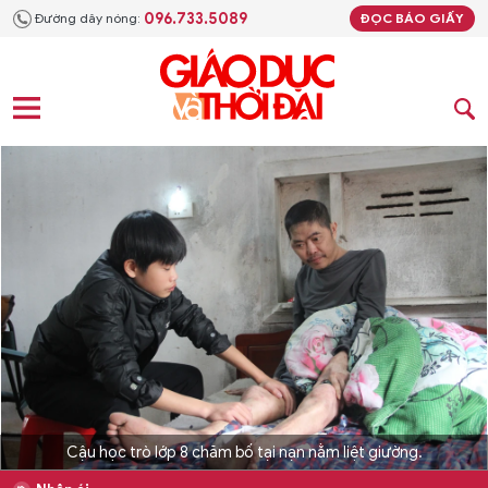
096.733.5089
Đường dây nóng:
ĐỌC BÁO GIẤY
Cậu học trò lớp 8 chăm bố tại nạn nằm liệt giường.