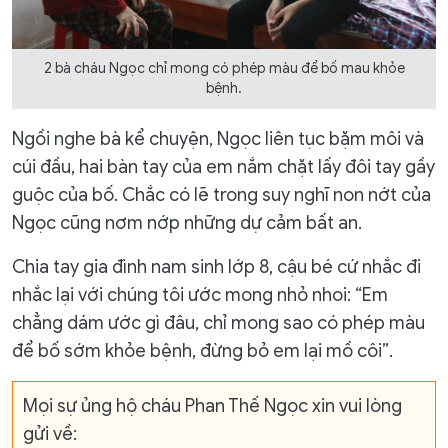
2 bà cháu Ngọc chỉ mong có phép màu để bố mau khỏe
bệnh.
Ngồi nghe bà kể chuyện, Ngọc liên tục bặm môi và
cúi đầu, hai bàn tay của em nắm chặt lấy đôi tay gầy
guộc của bố. Chắc có lẽ trong suy nghĩ non nớt của
Ngọc cũng nơm nớp những dự cảm bất an.
Chia tay gia đình nam sinh lớp 8, cậu bé cứ nhắc đi
nhắc lại với chúng tôi ước mong nhỏ nhoi: “Em
chẳng dám ước gì đâu, chỉ mong sao có phép màu
để bố sớm khỏe bệnh, đừng bỏ em lại mồ côi”.
Mọi sự ủng hộ cháu Phan Thế Ngọc xin vui lòng
gửi về: