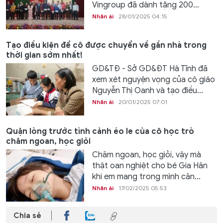
Vingroup đã dành tặng 200...
Nhân ái
28/01/2025 04:15
Tạo điều kiện để cô được chuyển về gần nhà trong
thời gian sớm nhất!
GD&TĐ - Sở GD&ĐT Hà Tĩnh đã
xem xét nguyện vọng của cô giáo
Nguyễn Thị Oanh và tạo điều...
Nhân ái
20/01/2025 07:01
Quặn lòng trước tình cảnh éo le của cô học trò
chăm ngoan, học giỏi
Chăm ngoan, học giỏi, vậy mà
thật oan nghiệt cho bé Gia Hân
khi em mang trong mình căn...
Nhân ái
17/02/2025 05:53
Chia sẻ