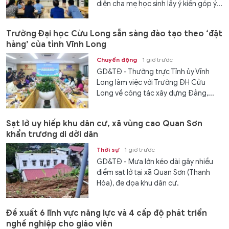
diện cha mẹ học sinh lấy ý kiến góp ý...
Trường Đại học Cửu Long sẵn sàng đào tạo theo ‘đặt
hàng’ của tỉnh Vĩnh Long
Chuyển động
1 giờ trước
GD&TĐ - Thường trực Tỉnh ủy Vĩnh
Long làm việc với Trường ĐH Cửu
Long về công tác xây dựng Đảng,...
Sạt lở uy hiếp khu dân cư, xã vùng cao Quan Sơn
khẩn trương di dời dân
Thời sự
1 giờ trước
GD&TĐ - Mưa lớn kéo dài gây nhiều
điểm sạt lở tại xã Quan Sơn (Thanh
Hóa), đe dọa khu dân cư.
Đề xuất 6 lĩnh vực năng lực và 4 cấp độ phát triển
nghề nghiệp cho giáo viên