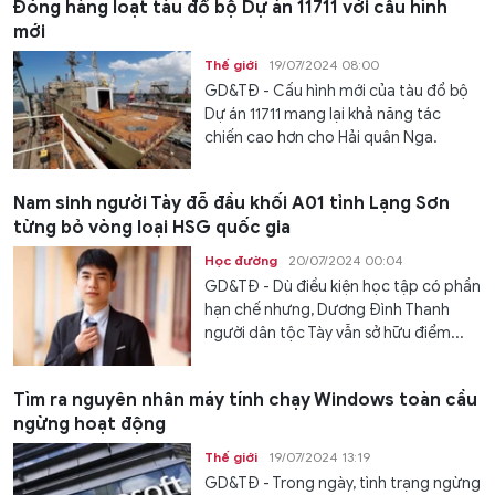
Đóng hàng loạt tàu đổ bộ Dự án 11711 với cấu hình
mới
Thế giới
19/07/2024 08:00
GD&TĐ - Cấu hình mới của tàu đổ bộ
Dự án 11711 mang lại khả năng tác
chiến cao hơn cho Hải quân Nga.
Nam sinh người Tày đỗ đầu khối A01 tỉnh Lạng Sơn
từng bỏ vòng loại HSG quốc gia
Học đường
20/07/2024 00:04
GD&TĐ - Dù điều kiện học tập có phần
hạn chế nhưng, Dương Đình Thanh
người dân tộc Tày vẫn sở hữu điểm...
Tìm ra nguyên nhân máy tính chạy Windows toàn cầu
ngừng hoạt động
Thế giới
19/07/2024 13:19
GD&TĐ - Trong ngày, tình trạng ngừng