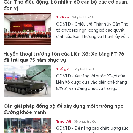
Cần Thơ điều động, bổ nhiệm 60 cán bộ các cơ quan,
đơn vị
Thời sự
34 phút trước
GD&TĐ - Chiều 7/8, Thành ủy Cần Thơ
tổ chức Hội nghị công bố các quyết
định của Ban Thường vụ Thành ủy về...
Huyền thoại trường tồn của Liên Xô: Xe tăng PT-76
đã trải qua 75 năm phục vụ
Thế giới
36 phút trước
GD&TĐ - Xe tăng lội nước PT-76 của
Liên Xô được đưa vào biên chế tháng
8/1951, vẫn đang phục vụ trong...
Cần giải pháp đồng bộ để xây dựng môi trường học
đường khỏe mạnh
Trao đổi
38 phút trước
GD&TĐ - Để nâng cao chất lượng sức