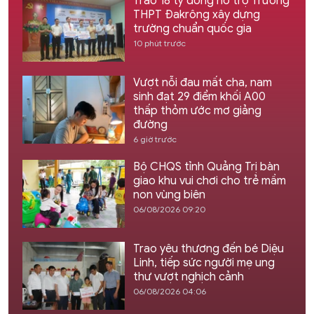
Trao 18 tỷ đồng hỗ trợ Trường
THPT Đakrông xây dựng
trường chuẩn quốc gia
10 phút trước
Vượt nỗi đau mất cha, nam
sinh đạt 29 điểm khối A00
thấp thỏm ước mơ giảng
đường
6 giờ trước
Bộ CHQS tỉnh Quảng Trị bàn
giao khu vui chơi cho trẻ mầm
non vùng biên
06/08/2026 09:20
Trao yêu thương đến bé Diệu
Linh, tiếp sức người mẹ ung
thư vượt nghịch cảnh
06/08/2026 04:06