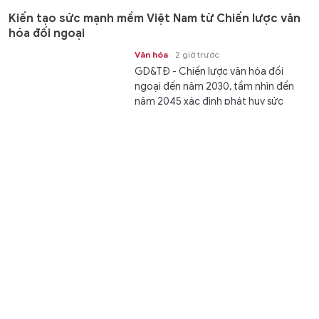
Kiến tạo sức mạnh mềm Việt Nam từ Chiến lược văn
hóa đối ngoại
Văn hóa
2 giờ trước
GD&TĐ - Chiến lược văn hóa đối
ngoại đến năm 2030, tầm nhìn đến
năm 2045 xác định phát huy sức
mạnh mềm văn hóa, góp phần...
Giải vô địch bóng bàn quốc gia Báo Nhân Dân lần thứ
44 khởi tranh tại Hải Phòng
Thể thao
2 giờ trước
GD&TĐ - Giải vô địch bóng bàn quốc
gia Báo Nhân Dân lần thứ 44 tranh
Cúp Phân bón Cà Mau năm 2026 sẽ...
UBND tỉnh Gia Lai hợp tác với Trường Đại học Bách
khoa TP HCM phát triển nhân lực số
Giáo dục
2 giờ trước