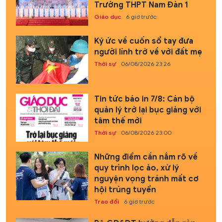
Trường THPT Nam Đàn 1
Giáo dục
6 giờ trước
Ký ức về cuốn sổ tay đưa
người lính trở về với đất mẹ
Thời sự
06/08/2026 23:26
Tin tức báo in 7/8: Cán bộ
quản lý trở lại bục giảng với
tâm thế mới
Thời sự
06/08/2026 23:00
Những điểm cần nắm rõ về
quy trình lọc ảo, xử lý
nguyện vọng tránh mất cơ
hội trúng tuyển
Trao đổi
6 giờ trước