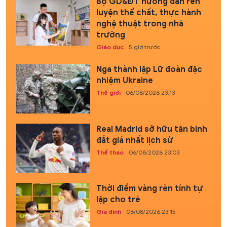
Bộ GD&ĐT hướng dẫn rèn
luyện thể chất, thực hành
nghệ thuật trong nhà
trường
Giáo dục
5 giờ trước
Nga thành lập Lữ đoàn đặc
nhiệm Ukraine
Thế giới
06/08/2026 23:13
Real Madrid sở hữu tân binh
đắt giá nhất lịch sử
Thể thao
06/08/2026 23:03
Thời điểm vàng rèn tính tự
lập cho trẻ
Gia đình
06/08/2026 23:15