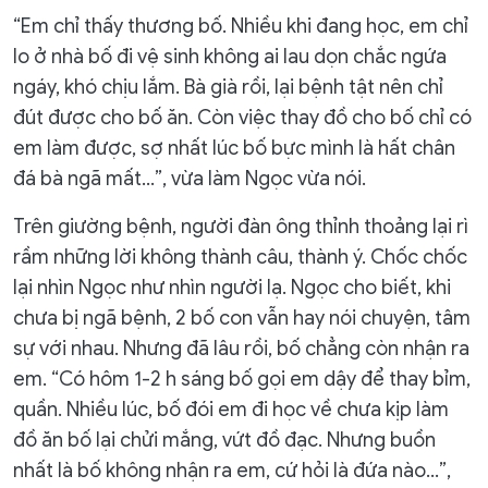
“Em chỉ thấy thương bố. Nhiều khi đang học, em chỉ
lo ở nhà bố đi vệ sinh không ai lau dọn chắc ngứa
ngáy, khó chịu lắm. Bà già rồi, lại bệnh tật nên chỉ
đút được cho bố ăn. Còn việc thay đồ cho bố chỉ có
em làm được, sợ nhất lúc bố bực mình là hất chân
đá bà ngã mất…”, vừa làm Ngọc vừa nói.
Trên giường bệnh, người đàn ông thỉnh thoảng lại rì
rầm những lời không thành câu, thành ý. Chốc chốc
lại nhìn Ngọc như nhìn người lạ. Ngọc cho biết, khi
chưa bị ngã bệnh, 2 bố con vẫn hay nói chuyện, tâm
sự với nhau. Nhưng đã lâu rồi, bố chẳng còn nhận ra
em. “Có hôm 1-2 h sáng bố gọi em dậy để thay bỉm,
quần. Nhiều lúc, bố đói em đi học về chưa kịp làm
đồ ăn bố lại chửi mắng, vứt đồ đạc. Nhưng buồn
nhất là bố không nhận ra em, cứ hỏi là đứa nào…”,