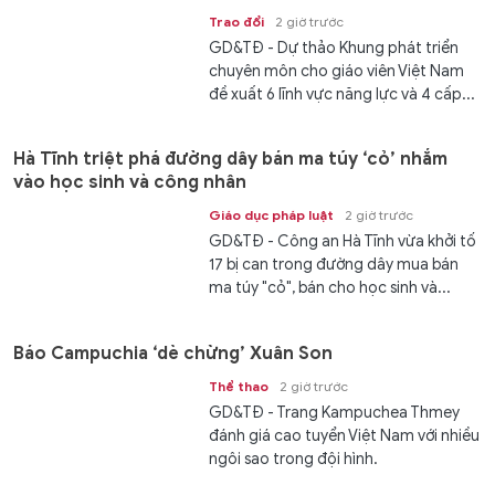
Trao đổi
2 giờ trước
GD&TĐ - Dự thảo Khung phát triển
chuyên môn cho giáo viên Việt Nam
đề xuất 6 lĩnh vực năng lực và 4 cấp...
Hà Tĩnh triệt phá đường dây bán ma túy ‘cỏ’ nhắm
vào học sinh và công nhân
Giáo dục pháp luật
2 giờ trước
GD&TĐ - Công an Hà Tĩnh vừa khởi tố
17 bị can trong đường dây mua bán
ma túy "cỏ", bán cho học sinh và...
Báo Campuchia ‘dè chừng’ Xuân Son
Thể thao
2 giờ trước
GD&TĐ - Trang Kampuchea Thmey
đánh giá cao tuyển Việt Nam với nhiều
ngôi sao trong đội hình.