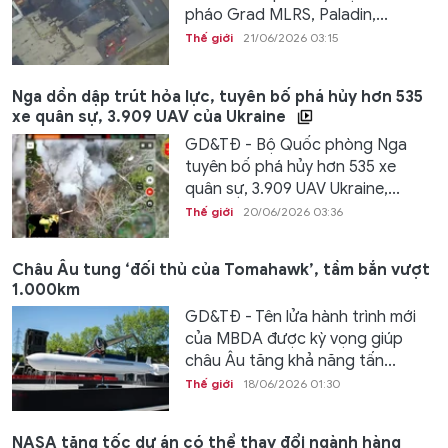
pháo Grad MLRS, Paladin,...
Thế giới
21/06/2026 03:15
Nga dồn dập trút hỏa lực, tuyên bố phá hủy hơn 535
xe quân sự, 3.909 UAV của Ukraine
GD&TĐ - Bộ Quốc phòng Nga
tuyên bố phá hủy hơn 535 xe
quân sự, 3.909 UAV Ukraine,...
Thế giới
20/06/2026 03:36
Châu Âu tung ‘đối thủ của Tomahawk’, tầm bắn vượt
1.000km
GD&TĐ - Tên lửa hành trình mới
của MBDA được kỳ vọng giúp
châu Âu tăng khả năng tấn...
Thế giới
18/06/2026 01:30
NASA tăng tốc dự án có thể thay đổi ngành hàng