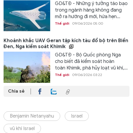
GD&TĐ - Những ý tưởng táo bạo
trong ngành hàng không đang
mở ra hướng đi mới, hứa hẹn...
Thế giới
09/06/2026 05:00
Khoảnh khắc UAV Geran tập kích tàu đổ bộ trên Biển
Đen, Nga kiểm soát Khimik
GD&TĐ - Bộ Quốc phòng Nga
cho biết đã kiểm soát hoàn
toàn Khimik, phá hủy loạt vũ khí,...
Thế giới
09/06/2026 03:22
Chia sẻ
Benjamin Netanyahu
Israel
vũ khí Israel