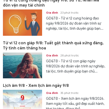
Tử vi 12 cung hoàng đạo ngày 9/8: Sư Tử, Nhân Mã
đón vận may tài chính
Gia đình
23 phút trước
GD&TĐ - Tử vi 12 cung hoàng đạo
ngày 9/8/2026 dự đoán vận trình sự
nghiệp, tài lộc, tình duyên giúp bạn...
Tử vi 12 con giáp 9/8: Tuất gặt thành quả xứng đáng,
Tý tình cảm thăng hoa
Gia đình
28 phút trước
GD&TĐ - Tử vi 12 con giáp ngày
9/8/2026 dự đoán vận trình sự nghiệp,
tài lộc, tình duyên giúp bạn chủ...
Lịch âm 9/8 - Xem lịch âm ngày 9/8
Gia đình
35 phút trước
GD&TĐ - Xem lịch âm ngày 9/8/2026.
Xem ngày tốt xấu, giờ đẹp xuất hành,
khai trương, động thổ...