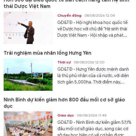
thái Dược Việt Nam
Chuyển động
08/08/2026 12:04
GD&TĐ - Hội nghị khoa học quốc tế
về Dược học với chủ đề "Hệ sinh thái
Dược Việt Nam - Hội nhập và phát...
Trải nghiệm mùa nhãn lồng Hưng Yên
Thời sự
08/08/2026 12:00
GD&TĐ - Hưng Yên được mệnh danh
là thủ phủ nhãn của cả nước, với diện
tích gần 5.000ha. Thời điểm này,...
Ninh Bình dự kiến giảm hơn 800 đầu mối cơ sở giáo
dục
Giáo dục
08/08/2026 11:48
GD&TĐ - Ninh Bình dự kiến giảm 57,1%
đầu mối cơ sở giáo dục, song các cơ
sở dạy học hiện có về cơ bản được...