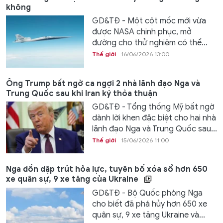
không
GD&TĐ - Một cột mốc mới vừa
được NASA chinh phục, mở
đường cho thử nghiệm có thể...
Thế giới
16/06/2026 13:00
Ông Trump bất ngờ ca ngợi 2 nhà lãnh đạo Nga và
Trung Quốc sau khi Iran ký thỏa thuận
GD&TĐ - Tổng thống Mỹ bất ngờ
dành lời khen đặc biệt cho hai nhà
lãnh đạo Nga và Trung Quốc sau...
Thế giới
15/06/2026 11:00
Nga dồn dập trút hỏa lực, tuyên bố xóa sổ hơn 650
xe quân sự, 9 xe tăng của Ukraine
GD&TĐ - Bộ Quốc phòng Nga
cho biết đã phá hủy hơn 650 xe
quân sự, 9 xe tăng Ukraine và...