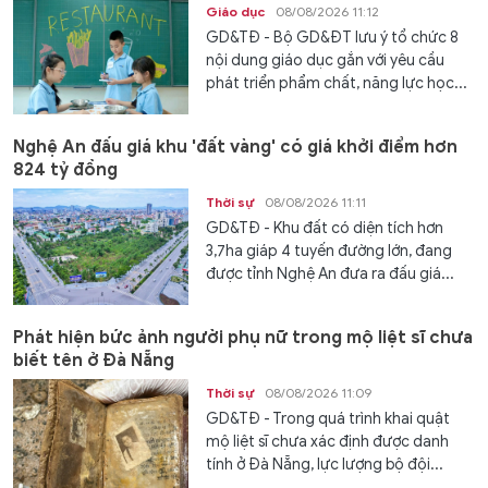
Giáo dục
08/08/2026 11:12
GD&TĐ - Bộ GD&ĐT lưu ý tổ chức 8
nội dung giáo dục gắn với yêu cầu
phát triển phẩm chất, năng lực học...
Nghệ An đấu giá khu 'đất vàng' có giá khởi điểm hơn
824 tỷ đồng
Thời sự
08/08/2026 11:11
GD&TĐ - Khu đất có diện tích hơn
3,7ha giáp 4 tuyến đường lớn, đang
được tỉnh Nghệ An đưa ra đấu giá...
Phát hiện bức ảnh người phụ nữ trong mộ liệt sĩ chưa
biết tên ở Đà Nẵng
Thời sự
08/08/2026 11:09
GD&TĐ - Trong quá trình khai quật
mộ liệt sĩ chưa xác định được danh
tính ở Đà Nẵng, lực lượng bộ đội...