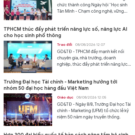
chức thành công Ngày hội “Học sinh
Tân Minh - Chạm công nghệ, vững...
TPHCM thúc đẩy phát triển năng lực số, năng lực AI
cho học sinh phổ thông
Trao đổi
08/08/2026 12:07
GD&TĐ - TPHCM đẩy mạnh kết nối
chuyên gia, nhà trường, doanh
nghiệp, thúc đẩy phát triển năng lực...
Trường Đại học Tài chính - Marketing hướng tới
nhóm 50 đại học hàng đầu Việt Nam
Giáo dục
08/08/2026 12:05
GD&TĐ - Ngày 8/8, Trường Đại học Tài
chính - Marketing (UFM) tổ chức lễ kỷ
niệm 50 năm ngày truyền thống.
Hơn 300 đại biểu quốc tế bàn cách nâng tầm hệ sinh