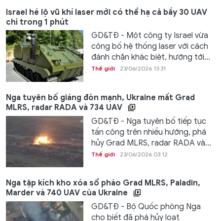
Israel hé lộ vũ khí laser mới có thể hạ cả bầy 30 UAV
chỉ trong 1 phút
GD&TĐ - Một công ty Israel vừa
công bố hệ thống laser với cách
đánh chặn khác biệt, hướng tới...
Thế giới
23/06/2026 13:31
Nga tuyên bố giáng đòn mạnh, Ukraine mất Grad
MLRS, radar RADA và 734 UAV
GD&TĐ - Nga tuyên bố tiếp tục
tấn công trên nhiều hướng, phá
hủy Grad MLRS, radar RADA và...
Thế giới
23/06/2026 03:12
Nga tập kích kho xóa sổ pháo Grad MLRS, Paladin,
Marder và 740 UAV của Ukraine
GD&TĐ - Bộ Quốc phòng Nga
cho biết đã phá hủy loạt