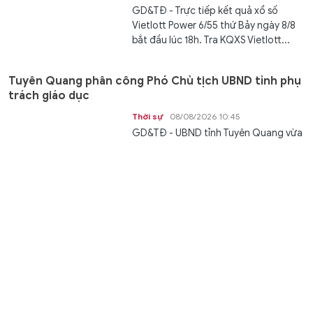
GD&TĐ - Trực tiếp kết quả xổ số
Vietlott Power 6/55 thứ Bảy ngày 8/8
bắt đầu lúc 18h. Tra KQXS Vietlott...
Tuyên Quang phân công Phó Chủ tịch UBND tỉnh phụ
trách giáo dục
Thời sự
08/08/2026 10:45
GD&TĐ - UBND tỉnh Tuyên Quang vừa
thông báo điều chỉnh phân công
công tác lãnh đạo UBND tỉnh phụ...
XSMB 8/8 - Kết quả xổ số miền Bắc hôm nay ngày
8/8/2026
Văn hóa
08/08/2026 10:45
GD&TĐ - XSMB 8/8/2026. Trực tiếp
KQXSMB ngày 8/8. Kết quả xổ số miền
Bắc thứ Bảy ngày 8/8/2026 được...