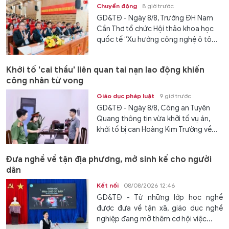
Chuyển động
8 giờ trước
GD&TĐ - Ngày 8/8, Trường ĐH Nam
Cần Thơ tổ chức Hội thảo khoa học
quốc tế “Xu hướng công nghệ ô tô...
Khởi tố 'cai thầu' liên quan tai nạn lao động khiến
công nhân tử vong
Giáo dục pháp luật
9 giờ trước
GD&TĐ - Ngày 8/8, Công an Tuyên
Quang thông tin vừa khởi tố vụ án,
khởi tố bị can Hoàng Kim Trường về...
Đưa nghề về tận địa phương, mở sinh kế cho người
dân
Kết nối
08/08/2026 12:46
GD&TĐ - Từ những lớp học nghề
được đưa về tận xã, giáo dục nghề
nghiệp đang mở thêm cơ hội việc...