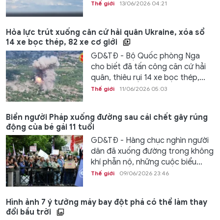
Thế giới
13/06/2026 04:21
Hỏa lực trút xuống căn cứ hải quân Ukraine, xóa sổ
14 xe bọc thép, 82 xe cơ giới
GD&TĐ - Bộ Quốc phòng Nga
cho biết đã tấn công căn cứ hải
quân, thiêu rụi 14 xe bọc thép,...
Thế giới
11/06/2026 05:03
Biển người Pháp xuống đường sau cái chết gây rúng
động của bé gái 11 tuổi
GD&TĐ - Hàng chục nghìn người
dân đã xuống đường trong không
khí phẫn nộ, những cuộc biểu...
Thế giới
09/06/2026 23:46
Hình ảnh 7 ý tưởng máy bay đột phá có thể làm thay
đổi bầu trời