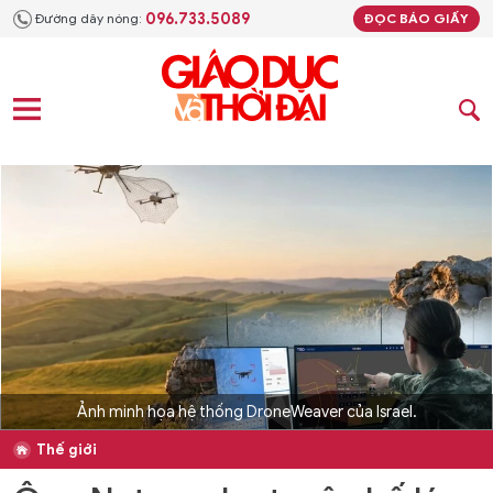
096.733.5089
Đường dây nóng:
ĐỌC BÁO GIẤY
Ảnh minh họa hệ thống DroneWeaver của Israel.
Thế giới