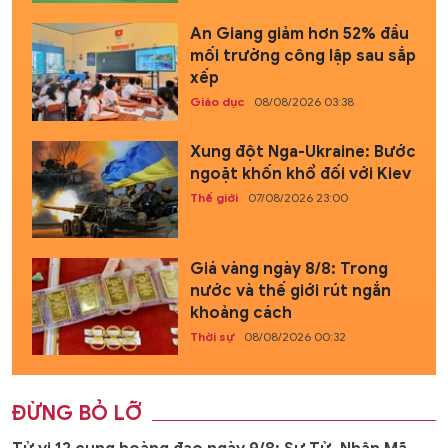
An Giang giảm hơn 52% đầu
mối trường công lập sau sắp
xếp
Giáo dục
08/08/2026 03:38
Xung đột Nga-Ukraine: Bước
ngoặt khốn khổ đối với Kiev
Thế giới
07/08/2026 23:00
Giá vàng ngày 8/8: Trong
nước và thế giới rút ngắn
khoảng cách
Thời sự
08/08/2026 00:32
ĐỪNG BỎ LỠ