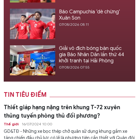
Báo Campuchia ‘dè chừng’
Xuân Son
07/08/2026 08:11
Giải vô địch bóng bàn quốc
gia Báo Nhân Dân lần thứ 44
khởi tranh tại Hải Phòng
07/08/2026 07:55
TIN TIÊU ĐIỂM
Thiết giáp hạng nặng trên khung T-72 xuyên
thủng tuyến phòng thủ đối phương?
Thế giới
16/07/2024 10:00
GD&TĐ - Những xe bọc thép chở quân sử dụng khung gầm xe
tăng chiến đấu chủ lực có lẽ là phương tiện cần thiết với Quân đội