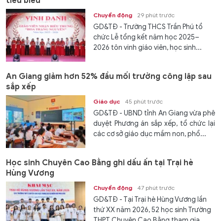
tiêu biểu
Chuyển động
29 phút trước
GD&TĐ - Trường THCS Trần Phú tổ
chức Lễ tổng kết năm học 2025–
2026 tôn vinh giáo viên, học sinh...
An Giang giảm hơn 52% đầu mối trường công lập sau
sắp xếp
Giáo dục
45 phút trước
GD&TĐ - UBND tỉnh An Giang vừa phê
duyệt Phương án sắp xếp, tổ chức lại
các cơ sở giáo dục mầm non, phổ...
Học sinh Chuyên Cao Bằng ghi dấu ấn tại Trại hè
Hùng Vương
Chuyển động
47 phút trước
GD&TĐ - Tại Trại hè Hùng Vương lần
thứ XX năm 2026, 52 học sinh Trường
THPT Chuyên Cao Bằng tham gia...