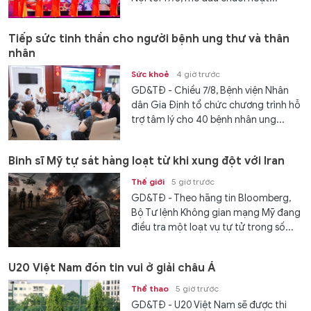
Tiếp sức tinh thần cho người bệnh ung thư và thân
nhân
Sức khoẻ
4 giờ trước
GD&TĐ - Chiều 7/8, Bệnh viện Nhân
dân Gia Định tổ chức chương trình hỗ
trợ tâm lý cho 40 bệnh nhân ung...
Binh sĩ Mỹ tự sát hàng loạt từ khi xung đột với Iran
Thế giới
5 giờ trước
GD&TĐ - Theo hãng tin Bloomberg,
Bộ Tư lệnh Không gian mạng Mỹ đang
điều tra một loạt vụ tự tử trong số...
U20 Việt Nam đón tin vui ở giải châu Á
Thể thao
5 giờ trước
GD&TĐ - U20 Việt Nam sẽ được thi