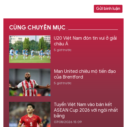
Gửi bình luận
CÙNG CHUYÊN MỤC
U20 Việt Nam đón tin vui ở giải
châu Á
5 giờ trước
Man United chiêu mộ tiền đạo
của Brentford
5 giờ trước
Tuyển Việt Nam vào bán kết
ASEAN Cup 2026 với ngôi nhất
bảng
07/08/2026 15:09