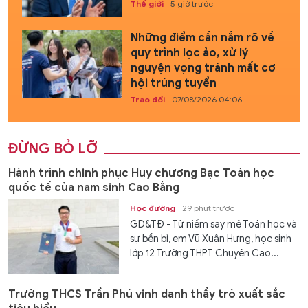
Thế giới
5 giờ trước
Những điểm cần nắm rõ về
quy trình lọc ảo, xử lý
nguyện vọng tránh mất cơ
hội trúng tuyển
Trao đổi
07/08/2026 04:06
ĐỪNG BỎ LỠ
Hành trình chinh phục Huy chương Bạc Toán học
quốc tế của nam sinh Cao Bằng
Học đường
29 phút trước
GD&TĐ - Từ niềm say mê Toán học và
sự bền bỉ, em Vũ Xuân Hưng, học sinh
lớp 12 Trường THPT Chuyên Cao...
Trường THCS Trần Phú vinh danh thầy trò xuất sắc