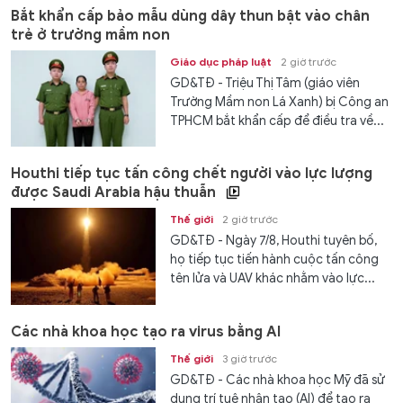
Bắt khẩn cấp bảo mẫu dùng dây thun bật vào chân
trẻ ở trường mầm non
Giáo dục pháp luật
2 giờ trước
GD&TĐ - Triệu Thị Tâm (giáo viên
Trường Mầm non Lá Xanh) bị Công an
TPHCM bắt khẩn cấp để điều tra về...
Houthi tiếp tục tấn công chết người vào lực lượng
được Saudi Arabia hậu thuẫn
Thế giới
2 giờ trước
GD&TĐ - Ngày 7/8, Houthi tuyên bố,
họ tiếp tục tiến hành cuộc tấn công
tên lửa và UAV khác nhằm vào lực...
Các nhà khoa học tạo ra virus bằng AI
Thế giới
3 giờ trước
GD&TĐ - Các nhà khoa học Mỹ đã sử
dụng trí tuệ nhân tạo (AI) để tạo ra