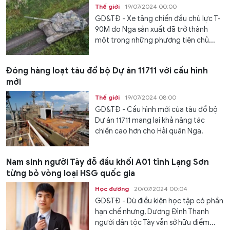
Thế giới
19/07/2024 00:00
GD&TĐ - Xe tăng chiến đấu chủ lực T-
90M do Nga sản xuất đã trở thành
một trong những phương tiện chủ...
Đóng hàng loạt tàu đổ bộ Dự án 11711 với cấu hình
mới
Thế giới
19/07/2024 08:00
GD&TĐ - Cấu hình mới của tàu đổ bộ
Dự án 11711 mang lại khả năng tác
chiến cao hơn cho Hải quân Nga.
Nam sinh người Tày đỗ đầu khối A01 tỉnh Lạng Sơn
từng bỏ vòng loại HSG quốc gia
Học đường
20/07/2024 00:04
GD&TĐ - Dù điều kiện học tập có phần
hạn chế nhưng, Dương Đình Thanh
người dân tộc Tày vẫn sở hữu điểm...