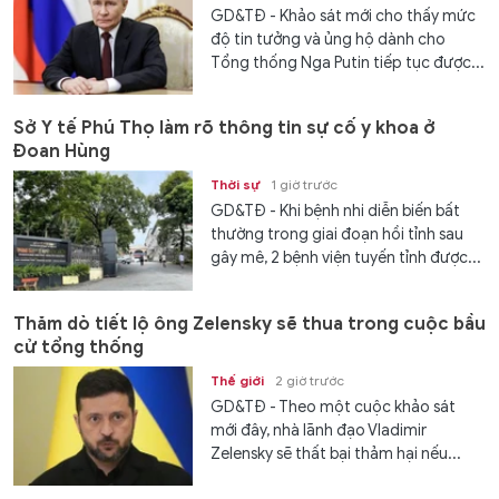
GD&TĐ - Khảo sát mới cho thấy mức
độ tin tưởng và ủng hộ dành cho
Tổng thống Nga Putin tiếp tục được...
Sở Y tế Phú Thọ làm rõ thông tin sự cố y khoa ở
Đoan Hùng
Thời sự
1 giờ trước
GD&TĐ - Khi bệnh nhi diễn biến bất
thường trong giai đoạn hồi tỉnh sau
gây mê, 2 bệnh viện tuyến tỉnh được...
Thăm dò tiết lộ ông Zelensky sẽ thua trong cuộc bầu
cử tổng thống
Thế giới
2 giờ trước
GD&TĐ - Theo một cuộc khảo sát
mới đây, nhà lãnh đạo Vladimir
Zelensky sẽ thất bại thảm hại nếu...