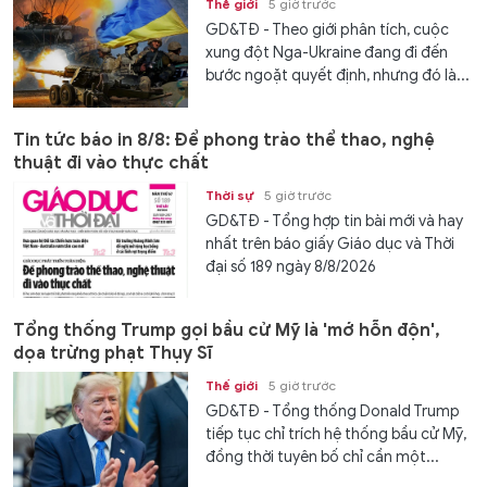
Thế giới
5 giờ trước
GD&TĐ - Theo giới phân tích, cuộc
xung đột Nga-Ukraine đang đi đến
bước ngoặt quyết định, nhưng đó là...
Tin tức báo in 8/8: Để phong trào thể thao, nghệ
thuật đi vào thực chất
Thời sự
5 giờ trước
GD&TĐ - Tổng hợp tin bài mới và hay
nhất trên báo giấy Giáo dục và Thời
đại số 189 ngày 8/8/2026
Tổng thống Trump gọi bầu cử Mỹ là 'mớ hỗn độn',
dọa trừng phạt Thụy Sĩ
Thế giới
5 giờ trước
GD&TĐ - Tổng thống Donald Trump
tiếp tục chỉ trích hệ thống bầu cử Mỹ,
đồng thời tuyên bố chỉ cần một...