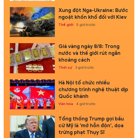
Xung đột Nga-Ukraine: Bước
ngoặt khốn khổ đối với Kiev
Thế giới
5 giờ trước
Giá vàng ngày 8/8: Trong
nước và thế giới rút ngắn
khoảng cách
Thời sự
3 giờ trước
Hà Nội tổ chức nhiều
chương trình nghệ thuật dịp
Quốc khánh
Văn hóa
4 giờ trước
Tổng thống Trump gọi bầu
cử Mỹ là 'mớ hỗn độn', dọa
trừng phạt Thụy Sĩ