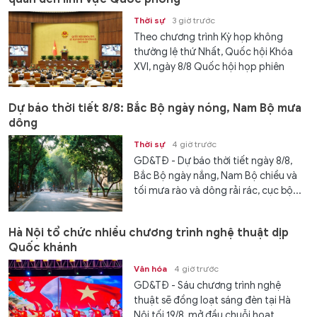
Thời sự
3 giờ trước
Theo chương trình Kỳ họp không
thường lệ thứ Nhất, Quốc hội Khóa
XVI, ngày 8/8 Quốc hội họp phiên
toàn...
Dự báo thời tiết 8/8: Bắc Bộ ngày nóng, Nam Bộ mưa
dông
Thời sự
4 giờ trước
GD&TĐ - Dự báo thời tiết ngày 8/8,
Bắc Bộ ngày nắng, Nam Bộ chiều và
tối mưa rào và dông rải rác, cục bộ...
Hà Nội tổ chức nhiều chương trình nghệ thuật dịp
Quốc khánh
Văn hóa
4 giờ trước
GD&TĐ - Sáu chương trình nghệ
thuật sẽ đồng loạt sáng đèn tại Hà
Nội tối 19/8, mở đầu chuỗi hoạt...