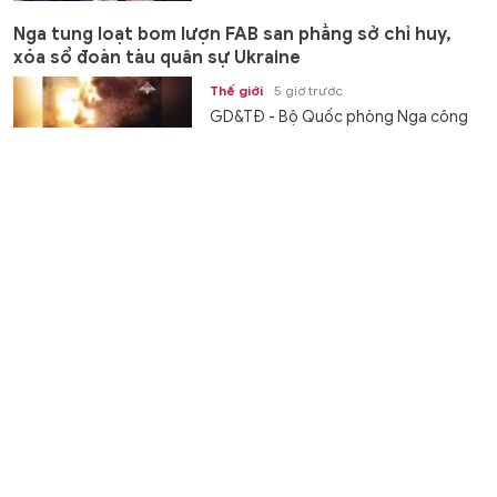
Nga tung loạt bom lượn FAB san phẳng sở chỉ huy,
xóa sổ đoàn tàu quân sự Ukraine
Thế giới
5 giờ trước
GD&TĐ - Bộ Quốc phòng Nga công
bố loạt video các đòn tấn công bằng
bom lượn FAB, tên lửa Iskander và...
4 con giáp quý nhân giúp sức, vạn sự hanh thông
ngày 8/8
Gia đình
5 giờ trước
GD&TĐ - Tử vi 12 con giáp ngày
8/8/2026 dự đoán vận trình sự nghiệp,
tài lộc, tình duyên giúp bạn chủ...
3 cung hoàng đạo vượng đường tài lộc ngày 8/8
Gia đình
6 giờ trước
GD&TĐ - Tử vi 12 cung hoàng đạo