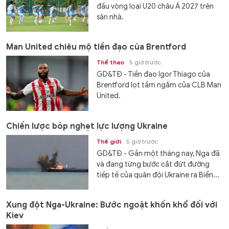
đấu vòng loại U20 châu Á 2027 trên
sân nhà.
Man United chiêu mộ tiền đạo của Brentford
Thể thao
5 giờ trước
GD&TĐ - Tiền đạo Igor Thiago của
Brentford lọt tầm ngắm của CLB Man
United.
Chiến lược bóp nghẹt lực lượng Ukraine
Thế giới
5 giờ trước
GD&TĐ - Gần một tháng nay, Nga đã
và đang từng bước cắt đứt đường
tiếp tế của quân đội Ukraine ra Biển...
Xung đột Nga-Ukraine: Bước ngoặt khốn khổ đối với
Kiev