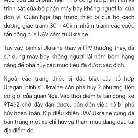
Mục tiêu đã bị phát hiện nhờ công tác phân tích và
trinh sát của bộ phận máy bay không người lái của
đơn vị. Quân Nga tập trung thiết bị của họ cách
đường giao tranh 30 - 40km, nhằm tránh các cuộc
tấn công của UAV cảm tử Ukraine.
Tuy vậy, binh sĩ Ukraine thay vì FPV thường thấy, đã
sử dụng máy bay không người lái ném bom hạng
nặng để phá hủy các mục tiêu đã được xác định.
Ngoài các trang thiết bị đặc biệt của tổ hợp
Uragan, binh sĩ Ukraine còn phá hủy 2 phương tiện
cơ giới của quân Nga. Vào thời điểm bị tấn công, xe
9T452 chở đầy đạn dược, dẫn đến việc nó bị phá
hủy hoàn toàn. Kíp điều khiển UAV Ukraine cũng đã
bắn trúng một xe chỉ huy và tham mưu đang đậu tại
địa điểm đó.