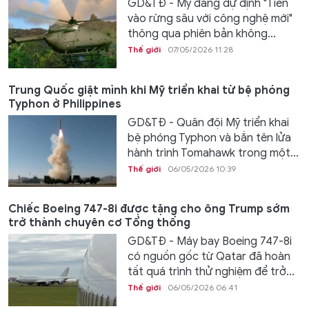
GD&TĐ - Mỹ đang dự định "Tiến
vào rừng sâu với công nghệ mới"
thông qua phiên bản không...
Thế giới
07/05/2026 11:28
Trung Quốc giật mình khi Mỹ triển khai từ bệ phóng
Typhon ở Philippines
GD&TĐ - Quân đội Mỹ triển khai
bệ phóng Typhon và bắn tên lửa
hành trình Tomahawk trong một...
Thế giới
06/05/2026 10:39
Chiếc Boeing 747-8i được tặng cho ông Trump sớm
trở thành chuyên cơ Tổng thống
GD&TĐ - Máy bay Boeing 747-8i
có nguồn gốc từ Qatar đã hoàn
tất quá trình thử nghiệm để trở...
Thế giới
06/05/2026 06:41