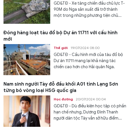
GD&TĐ - Xe tăng chiến đấu chủ lực T-
90M do Nga sản xuất đã trở thành
một trong những phương tiện chủ...
Đóng hàng loạt tàu đổ bộ Dự án 11711 với cấu hình
mới
Thế giới
19/07/2024 08:00
GD&TĐ - Cấu hình mới của tàu đổ bộ
Dự án 11711 mang lại khả năng tác
chiến cao hơn cho Hải quân Nga.
Nam sinh người Tày đỗ đầu khối A01 tỉnh Lạng Sơn
từng bỏ vòng loại HSG quốc gia
Học đường
20/07/2024 00:04
GD&TĐ - Dù điều kiện học tập có phần
hạn chế nhưng, Dương Đình Thanh
người dân tộc Tày vẫn sở hữu điểm...