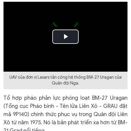
Play
Video
UAV của đơn vị Lasars tấn công hệ thống BM-27 Uragan của
Quân đội Nga.
Tổ hợp pháo phản lực phóng loạt BM-27 Uragan
(Tổng cục Pháo binh - Tên lửa Liên Xô - GRAU đặt
mã 9P140) chính thức phục vụ trong Quân đội Liên
Xô từ năm 1975. Nó là bản phát triển xa hơn từ BM-
21 Grad nổi tiếng.