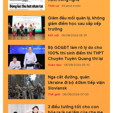
Thời sự
58 phút trước
Giảm đầu mối quản lý, không
giảm điểm học sau sắp xếp
trường
Kết nối
05/08/2026 05:39
Bộ GD&ĐT làm rõ lý do cho
100% thí sinh điểm thi THPT
Chuyên Tuyên Quang thi lại
Giáo dục
05/08/2026 05:10
Nga cắt đường, quân
Ukraine đi bộ 40km tiếp viện
Sloviansk
Thế giới
05/08/2026 07:00
3 điều tưởng tốt cho con
hóa ra là sai lầm của cha mẹ