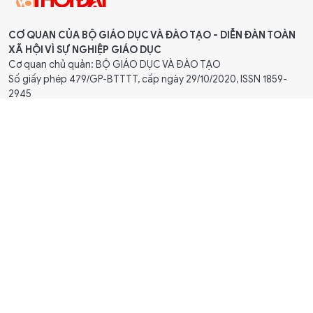
CƠ QUAN CỦA BỘ GIÁO DỤC VÀ ĐÀO TẠO - DIỄN ĐÀN TOÀN
XÃ HỘI VÌ SỰ NGHIỆP GIÁO DỤC
Cơ quan chủ quản: BỘ GIÁO DỤC VÀ ĐÀO TẠO
Số giấy phép 479/GP-BTTTT, cấp ngày 29/10/2020, ISSN 1859-
2945
Tổng Biên tập: Triệu Ngọc Lâm
Phó Tổng Biên tập: Dương Thanh Hương - Nguyễn Đức Tuân
® Ghi rõ nguồn "Báo Giáo dục & Thời đại" khi phát hành lại thông
tin từ website
TRỤ SỞ CHÍNH
Tòa soạn: 15 Hai Bà Trưng - P.Cửa Nam - Hà Nội.
Điện thoại: 024 3936 9800
Hotline: 0967 335 089
Email:
gdtddientu@gmail.com
LIÊN HỆ QUẢNG CÁO, TRUYỀN THÔNG VÀ ĐẶT BÁO
Phòng Truyền thông và Dự án
Hotline: 0886 059 988