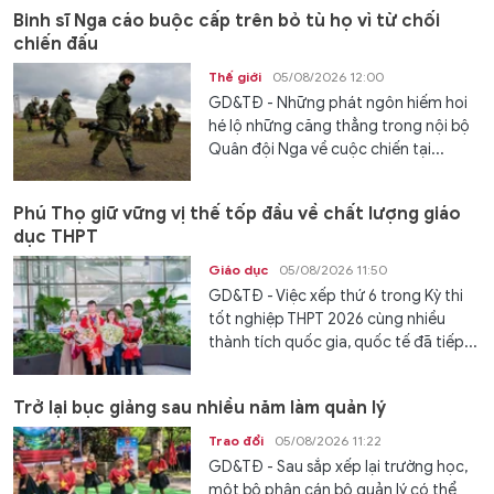
Binh sĩ Nga cáo buộc cấp trên bỏ tù họ vì từ chối
chiến đấu
Thế giới
05/08/2026 12:00
GD&TĐ - Những phát ngôn hiếm hoi
hé lộ những căng thẳng trong nội bộ
Quân đội Nga về cuộc chiến tại...
Phú Thọ giữ vững vị thế tốp đầu về chất lượng giáo
dục THPT
Giáo dục
05/08/2026 11:50
GD&TĐ - Việc xếp thứ 6 trong Kỳ thi
tốt nghiệp THPT 2026 cùng nhiều
thành tích quốc gia, quốc tế đã tiếp...
Trở lại bục giảng sau nhiều năm làm quản lý
Trao đổi
05/08/2026 11:22
GD&TĐ - Sau sắp xếp lại trường học,
một bộ phận cán bộ quản lý có thể