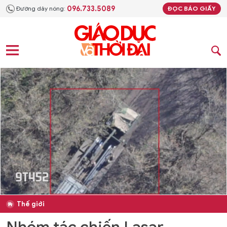
096.733.5089
Đường dây nóng:
ĐỌC BÁO GIẤY
Thế giới