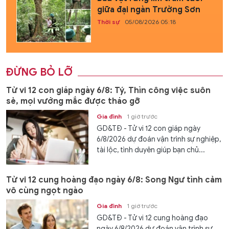
giữa đại ngàn Trường Sơn
Thời sự
05/08/2026 05:18
ĐỪNG BỎ LỠ
Tử vi 12 con giáp ngày 6/8: Tý, Thìn công việc suôn
sẻ, mọi vướng mắc được tháo gỡ
Gia đình
1 giờ trước
GD&TĐ - Tử vi 12 con giáp ngày
6/8/2026 dự đoán vận trình sự nghiệp,
tài lộc, tình duyên giúp bạn chủ...
Tử vi 12 cung hoàng đạo ngày 6/8: Song Ngư tình cảm
vô cùng ngọt ngào
Gia đình
1 giờ trước
GD&TĐ - Tử vi 12 cung hoàng đạo
ngày 6/8/2026 dự đoán vận trình sự