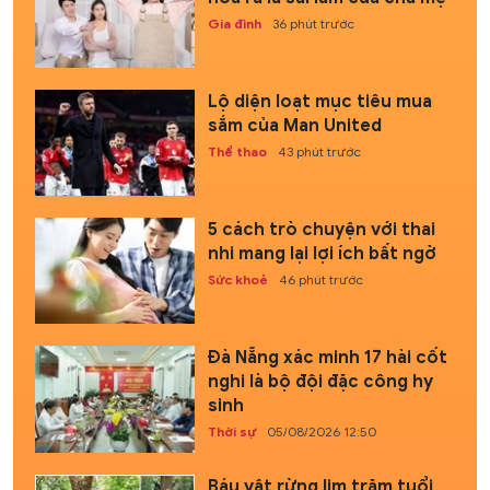
Gia đình
36 phút trước
Lộ diện loạt mục tiêu mua
sắm của Man United
Thể thao
43 phút trước
5 cách trò chuyện với thai
nhi mang lại lợi ích bất ngờ
Sức khoẻ
46 phút trước
Đà Nẵng xác minh 17 hài cốt
nghi là bộ đội đặc công hy
sinh
Thời sự
05/08/2026 12:50
Báu vật rừng lim trăm tuổi