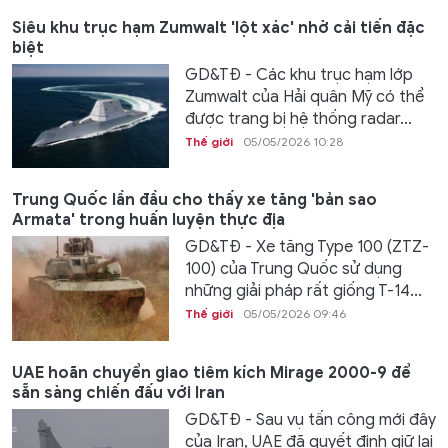
Siêu khu trục hạm Zumwalt 'lột xác' nhờ cải tiến đặc
biệt
GD&TĐ - Các khu trục hạm lớp
Zumwalt của Hải quân Mỹ có thể
được trang bị hệ thống radar...
Thế giới
05/05/2026 10:28
Trung Quốc lần đầu cho thấy xe tăng 'bản sao
Armata' trong huấn luyện thực địa
GD&TĐ - Xe tăng Type 100 (ZTZ-
100) của Trung Quốc sử dụng
những giải pháp rất giống T-14...
Thế giới
05/05/2026 09:46
UAE hoãn chuyển giao tiêm kích Mirage 2000-9 để
sẵn sàng chiến đấu với Iran
GD&TĐ - Sau vụ tấn công mới đây
của Iran, UAE đã quyết định giữ lại