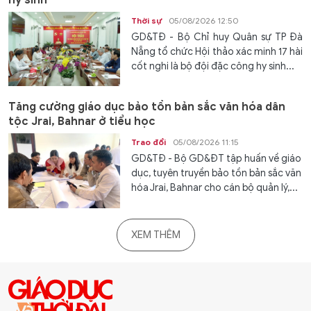
Thời sự
05/08/2026 12:50
GD&TĐ - Bộ Chỉ huy Quân sự TP Đà
Nẵng tổ chức Hội thảo xác minh 17 hài
cốt nghi là bộ đội đặc công hy sinh...
Tăng cường giáo dục bảo tồn bản sắc văn hóa dân
tộc Jrai, Bahnar ở tiểu học
Trao đổi
05/08/2026 11:15
GD&TĐ - Bộ GD&ĐT tập huấn về giáo
dục, tuyên truyền bảo tồn bản sắc văn
hóa Jrai, Bahnar cho cán bộ quản lý,...
XEM THÊM