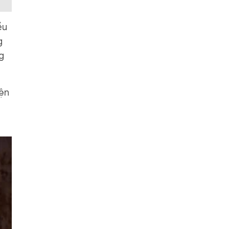
ều
g
g
iện