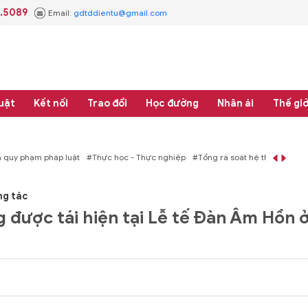
3.5089
Email:
gdtddientu@gmail.com
uật
Kết nối
Trao đổi
Học đường
Nhân ái
Thế giớ
áp luật
#Thực học - Thực nghiệp
#Tổng rà soát hệ thống văn bản quy phạm 
ng tác
 được tái hiện tại Lễ tế Đàn Âm Hồn 