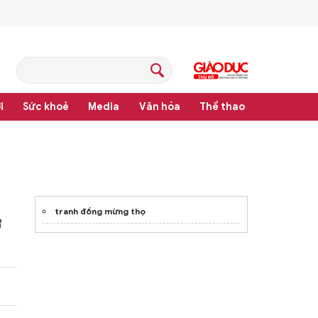
i
Sức khoẻ
Media
Văn hóa
Thể thao
pháp luật
tranh đồng mừng thọ
ở