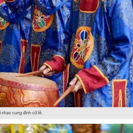
 nhạc cung đình cử lễ.