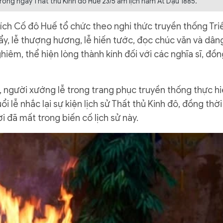
rong ngày Thất thủ Kinh đô Huế 23/5 âm lịch năm Ất Dậu 1885.
ích Cố đô Huế tổ chức theo nghi thức truyền thống Tri
tẩy, lễ thượng hương, lễ hiến tước, đọc chúc văn và dân
hiêm, thể hiện lòng thành kính đối với các nghĩa sĩ, đồn
 người xướng lễ trong trang phục truyền thống thực h
ổi lễ nhắc lại sự kiện lịch sử Thất thủ Kinh đô, đồng thời
 đã mất trong biến cố lịch sử này.