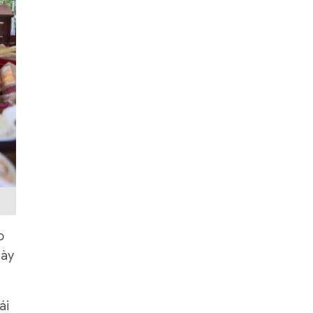
o
gày
ái