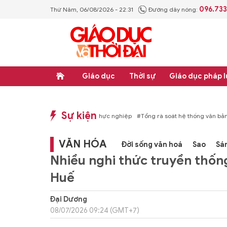
096.73
Thứ Năm, 06/08/2026 - 22:31
Đường dây nóng:
Giáo dục
Thời sự
Giáo dục pháp l
Sự kiện
p luật
#Thực học - Thực nghiệp
#Tổng rà soát hệ thống văn bản quy phạm ph
VĂN HÓA
Đời sống văn hoá
Sao
Sá
Nhiều nghi thức truyền thống
Huế
Đại Dương
08/07/2026 09:24 (GMT+7)