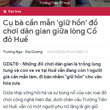
Trường Tiền, TP Huế.
Văn hóa
Cụ bà cần mẫn 'giữ hồn' đồ
chơi dân gian giữa lòng Cố
đô Huế
Trương Nga - Đại Dương
06/07/2026 09:13 (GMT+7)
GD&TĐ - Những đồ chơi dân gian là trống lùng
tung và con ve ve tại Huế vẫn đang còn 1 người
già cần mẫn làm, đi bán nhằm "giữ hồn" cho văn
hóa xưa.
Giữa nhịp sống hối hả và sự bùng nổ của các loại đồ
chơi công nghệ hiện đại, dưới chân cầu Trường Tiền
xứ Huế, vẫn có một người phụ nữ lặng lẽ gìn giữ