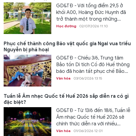
GD&TĐ - Với tổng điểm 29,5 ở
khối A00, Hoàng Đức Huynh đã
trở thành một trong những...
Học đường
02/07/2026 11:10
Phục chế thành công Bảo vật quốc gia Ngai vua triều
Nguyễn bị phá hoại
GD&TĐ - Chiều 3/6, Trung tâm
Bảo tồn Di tích Cố đô Huế thông
báo đã hoàn tất phục chế Bảo...
Văn hóa
03/06/2026 13:15
Tuần lễ Âm nhạc Quốc tế Huế 2026 sắp diễn ra có gì
đặc biệt?
GD&TĐ - Từ 13/6 đến 18/6, Tuần lễ
Âm nhạc Quốc tế Huế 2026 sẽ
chính thức diễn ra với nhiều...
Văn hóa
01/06/2026 12:01