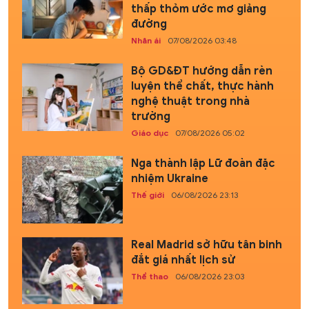
thấp thỏm ước mơ giảng
đường
Nhân ái
07/08/2026 03:48
Bộ GD&ĐT hướng dẫn rèn
luyện thể chất, thực hành
nghệ thuật trong nhà
trường
Giáo dục
07/08/2026 05:02
Nga thành lập Lữ đoàn đặc
nhiệm Ukraine
Thế giới
06/08/2026 23:13
Real Madrid sở hữu tân binh
đắt giá nhất lịch sử
Thể thao
06/08/2026 23:03