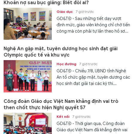
Khoản nợ sau bục giảng: Biết đòi ai?
Giáo dục
7 giờ trước
GD&TĐ - Sau những tiết dạy vượt
định mức, giáo viên không chỉ chờ tiền
công mà còn phải tự lần theo hồ sơ...
Nghệ An gặp mặt, tuyên dương học sinh đạt giải
Olympic quốc tế và khu vực
Học đường
7 giờ trước
GD&TĐ - Chiều 7/8, UBND tỉnh Nghệ
An tổ chức gặp mặt, tuyên dương các
học sinh đạt giải tại các kỳ thi...
Công đoàn Giáo dục Việt Nam khẳng định vai trò
then chốt thực hiện Nghị quyết 57
Kết nối
7 giờ trước
GD&TĐ - Thời gian qua, Công đoàn
Giáo dục Việt Nam đã khẳng định vai