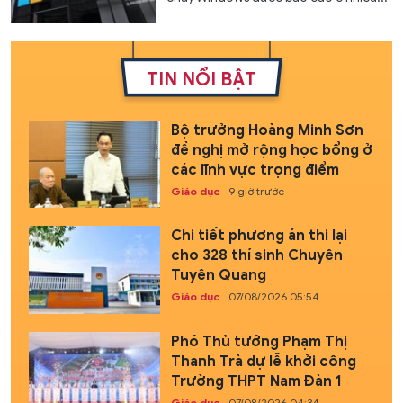
TIN NỔI BẬT
Bộ trưởng Hoàng Minh Sơn
đề nghị mở rộng học bổng ở
các lĩnh vực trọng điểm
Giáo dục
9 giờ trước
Chi tiết phương án thi lại
cho 328 thí sinh Chuyên
Tuyên Quang
Giáo dục
07/08/2026 05:54
Phó Thủ tướng Phạm Thị
Thanh Trà dự lễ khởi công
Trường THPT Nam Đàn 1
Giáo dục
07/08/2026 04:34