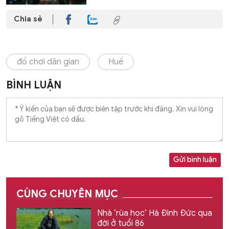
Chia sẻ
đồ chơi dân gian
Huế
BÌNH LUẬN
Gửi bình luận
CÙNG CHUYÊN MỤC
Nhà ‘rùa học’ Hà Đình Đức qua
đời ở tuổi 86