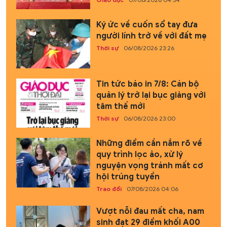
Ký ức về cuốn sổ tay đưa
người lính trở về với đất mẹ
Thời sự
06/08/2026 23:26
Tin tức báo in 7/8: Cán bộ
quản lý trở lại bục giảng với
tâm thế mới
Thời sự
06/08/2026 23:00
Những điểm cần nắm rõ về
quy trình lọc ảo, xử lý
nguyện vọng tránh mất cơ
hội trúng tuyển
Trao đổi
07/08/2026 04:06
Vượt nỗi đau mất cha, nam
sinh đạt 29 điểm khối A00