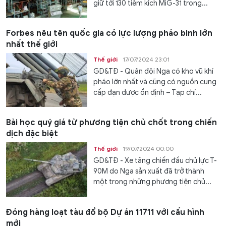
giữ tới 130 tiêm kích MiG-31 trong...
Forbes nêu tên quốc gia có lực lượng pháo binh lớn
nhất thế giới
Thế giới
17/07/2024 23:01
GD&TĐ - Quân đội Nga có kho vũ khí
pháo lớn nhất và cũng có nguồn cung
cấp đạn dược ổn định – Tạp chí...
Bài học quý giá từ phương tiện chủ chốt trong chiến
dịch đặc biệt
Thế giới
19/07/2024 00:00
GD&TĐ - Xe tăng chiến đấu chủ lực T-
90M do Nga sản xuất đã trở thành
một trong những phương tiện chủ...
Đóng hàng loạt tàu đổ bộ Dự án 11711 với cấu hình
mới