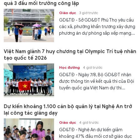
quá 3 đầu mối trường công lập
Giáo dục
3 giờ trước
GD&TĐ - Sở GD&ĐT Phú Thọ yêu cầu
các xã, phường khẩn trương xây dựng
phương án dự phòng sắp xếp mạng...
Việt Nam giành 7 huy chương tại Olympic Trí tuệ nhân
tạo quốc tế 2026
Học đường
4 giờ trước
GD&TĐ - Ngày 7/8, Bộ GD&ĐT nhận
được thông tin về kết quả thi của Đội
tuyển quốc gia Việt Nam dự thi...
Dự kiến khoảng 1.100 cán bộ quản lý tại Nghệ An trở
lại công tác giảng dạy
Giáo dục
4 giờ trước
GD&TĐ - Nghệ An dự kiến giảm
khoảng 47% đầu mối cơ sở giáo dục