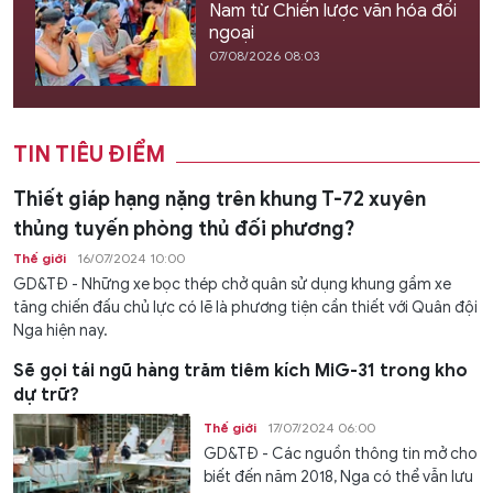
Nam từ Chiến lược văn hóa đối
ngoại
07/08/2026 08:03
TIN TIÊU ĐIỂM
Thiết giáp hạng nặng trên khung T-72 xuyên
thủng tuyến phòng thủ đối phương?
Thế giới
16/07/2024 10:00
GD&TĐ - Những xe bọc thép chở quân sử dụng khung gầm xe
tăng chiến đấu chủ lực có lẽ là phương tiện cần thiết với Quân đội
Nga hiện nay.
Sẽ gọi tái ngũ hàng trăm tiêm kích MiG-31 trong kho
dự trữ?
Thế giới
17/07/2024 06:00
GD&TĐ - Các nguồn thông tin mở cho
biết đến năm 2018, Nga có thể vẫn lưu