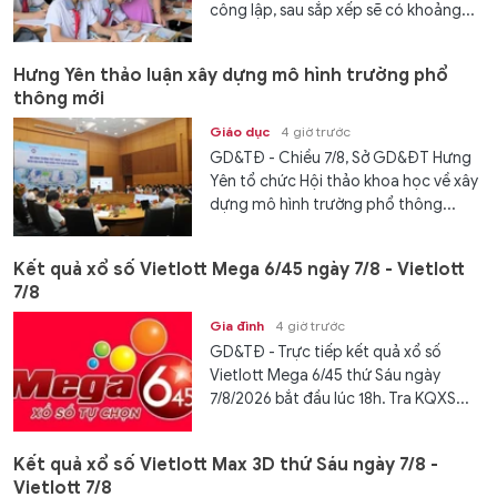
công lập, sau sắp xếp sẽ có khoảng...
Hưng Yên thảo luận xây dựng mô hình trường phổ
thông mới
Giáo dục
4 giờ trước
GD&TĐ - Chiều 7/8, Sở GD&ĐT Hưng
Yên tổ chức Hội thảo khoa học về xây
dựng mô hình trường phổ thông...
Kết quả xổ số Vietlott Mega 6/45 ngày 7/8 - Vietlott
7/8
Gia đình
4 giờ trước
GD&TĐ - Trực tiếp kết quả xổ số
Vietlott Mega 6/45 thứ Sáu ngày
7/8/2026 bắt đầu lúc 18h. Tra KQXS...
Kết quả xổ số Vietlott Max 3D thứ Sáu ngày 7/8 -
Vietlott 7/8