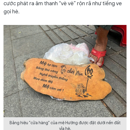
cước phát ra âm thanh “vè vè” rộn rã như tiếng ve
gọi hè.
Bảng hiệu "cửa hàng" của mệ Hường được đặt dưới nền đất
vỉa hè.