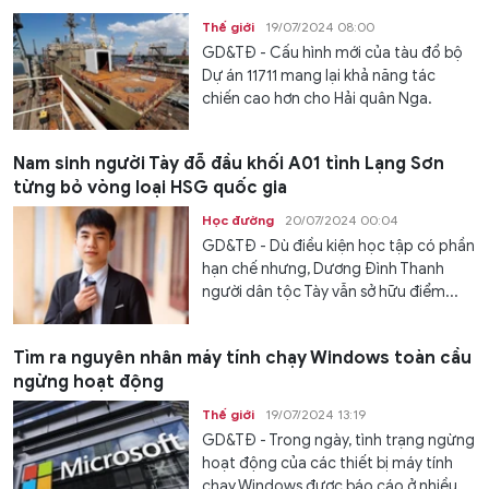
Thế giới
19/07/2024 08:00
GD&TĐ - Cấu hình mới của tàu đổ bộ
Dự án 11711 mang lại khả năng tác
chiến cao hơn cho Hải quân Nga.
Nam sinh người Tày đỗ đầu khối A01 tỉnh Lạng Sơn
từng bỏ vòng loại HSG quốc gia
Học đường
20/07/2024 00:04
GD&TĐ - Dù điều kiện học tập có phần
hạn chế nhưng, Dương Đình Thanh
người dân tộc Tày vẫn sở hữu điểm...
Tìm ra nguyên nhân máy tính chạy Windows toàn cầu
ngừng hoạt động
Thế giới
19/07/2024 13:19
GD&TĐ - Trong ngày, tình trạng ngừng
hoạt động của các thiết bị máy tính
chạy Windows được báo cáo ở nhiều...