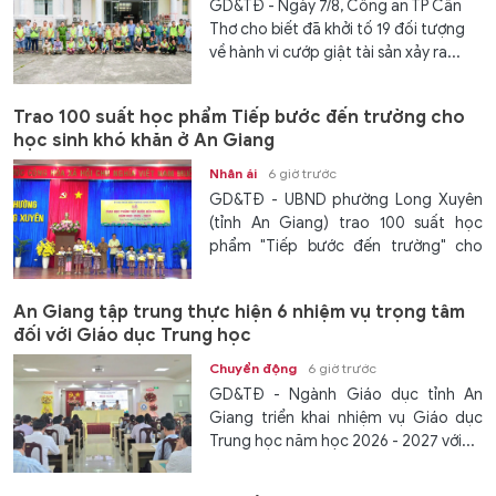
GD&TĐ - Ngày 7/8, Công an TP Cần
Thơ cho biết đã khởi tố 19 đối tượng
về hành vi cướp giật tài sản xảy ra...
Trao 100 suất học phẩm Tiếp bước đến trường cho
học sinh khó khăn ở An Giang
Nhân ái
6 giờ trước
GD&TĐ - UBND phường Long Xuyên
(tỉnh An Giang) trao 100 suất học
phẩm "Tiếp bước đến trường" cho
các...
An Giang tập trung thực hiện 6 nhiệm vụ trọng tâm
đối với Giáo dục Trung học
Chuyển động
6 giờ trước
GD&TĐ - Ngành Giáo dục tỉnh An
Giang triển khai nhiệm vụ Giáo dục
Trung học năm học 2026 - 2027 với...