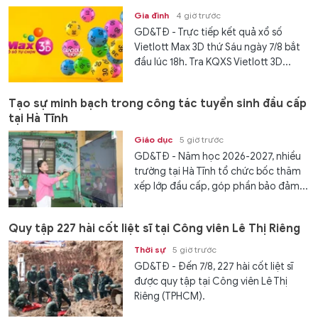
Gia đình
4 giờ trước
GD&TĐ - Trực tiếp kết quả xổ số
Vietlott Max 3D thứ Sáu ngày 7/8 bắt
đầu lúc 18h. Tra KQXS Vietlott 3D...
Tạo sự minh bạch trong công tác tuyển sinh đầu cấp
tại Hà Tĩnh
Giáo dục
5 giờ trước
GD&TĐ - Năm học 2026-2027, nhiều
trường tại Hà Tĩnh tổ chức bốc thăm
xếp lớp đầu cấp, góp phần bảo đảm...
Quy tập 227 hài cốt liệt sĩ tại Công viên Lê Thị Riêng
Thời sự
5 giờ trước
GD&TĐ - Đến 7/8, 227 hài cốt liệt sĩ
được quy tập tại Công viên Lê Thị
Riêng (TPHCM).