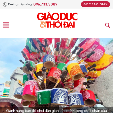
096.733.5089
Đường dây nóng:
ĐỌC BÁO GIẤY
Gánh hàng bán đồ chơi dân gian của mệ Hường dưới chân cầu