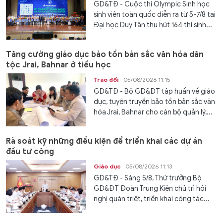
GD&TĐ - Cuộc thi Olympic Sinh học
sinh viên toàn quốc diễn ra từ 5-7/8 tại
Đại học Duy Tân thu hút 164 thí sinh...
Tăng cường giáo dục bảo tồn bản sắc văn hóa dân
tộc Jrai, Bahnar ở tiểu học
Trao đổi
05/08/2026 11:15
GD&TĐ - Bộ GD&ĐT tập huấn về giáo
dục, tuyên truyền bảo tồn bản sắc văn
hóa Jrai, Bahnar cho cán bộ quản lý,...
Rà soát kỹ những điều kiện để triển khai các dự án
đầu tư công
Giáo dục
05/08/2026 11:13
GD&TĐ - Sáng 5/8, Thứ trưởng Bộ
GD&ĐT Đoàn Trung Kiên chủ trì hội
nghị quán triệt, triển khai công tác...