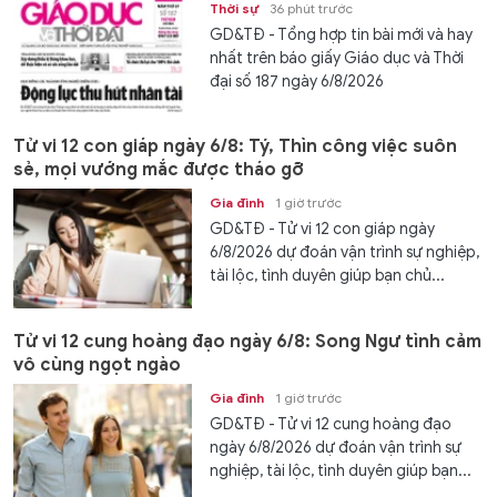
Thời sự
36 phút trước
GD&TĐ - Tổng hợp tin bài mới và hay
nhất trên báo giấy Giáo dục và Thời
đại số 187 ngày 6/8/2026
Tử vi 12 con giáp ngày 6/8: Tý, Thìn công việc suôn
sẻ, mọi vướng mắc được tháo gỡ
Gia đình
1 giờ trước
GD&TĐ - Tử vi 12 con giáp ngày
6/8/2026 dự đoán vận trình sự nghiệp,
tài lộc, tình duyên giúp bạn chủ...
Tử vi 12 cung hoàng đạo ngày 6/8: Song Ngư tình cảm
vô cùng ngọt ngào
Gia đình
1 giờ trước
GD&TĐ - Tử vi 12 cung hoàng đạo
ngày 6/8/2026 dự đoán vận trình sự
nghiệp, tài lộc, tình duyên giúp bạn...