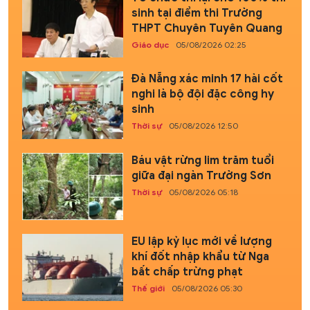
sinh tại điểm thi Trường
THPT Chuyên Tuyên Quang
Giáo dục
05/08/2026 02:25
Đà Nẵng xác minh 17 hài cốt
nghi là bộ đội đặc công hy
sinh
Thời sự
05/08/2026 12:50
Báu vật rừng lim trăm tuổi
giữa đại ngàn Trường Sơn
Thời sự
05/08/2026 05:18
EU lập kỷ lục mới về lượng
khí đốt nhập khẩu từ Nga
bất chấp trừng phạt
Thế giới
05/08/2026 05:30