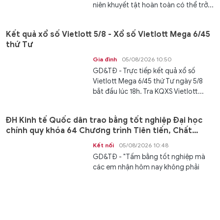
niên khuyết tật hoàn toàn có thể trở...
Kết quả xổ số Vietlott 5/8 - Xổ số Vietlott Mega 6/45
thứ Tư
Gia đình
05/08/2026 10:50
GD&TĐ - Trực tiếp kết quả xổ số
Vietlott Mega 6/45 thứ Tư ngày 5/8
bắt đầu lúc 18h. Tra KQXS Vietlott...
ĐH Kinh tế Quốc dân trao bằng tốt nghiệp Đại học
chính quy khóa 64 Chương trình Tiên tiến, Chất
lượng cao, POHE và Phân tích kinh doanh
Kết nối
05/08/2026 10:48
GD&TĐ - "Tấm bằng tốt nghiệp mà
các em nhận hôm nay không phải
một điểm dừng mà là tấm vé để...
XSMB 5/8 - Kết quả xổ số miền Bắc hôm nay ngày
5/8/2026