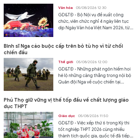
Văn hóa
05/08/2026 12:30
GD&TĐ - Bộ Nội vụ đề xuất công
chức, viên chức nghỉ 4 ngày liên tục
dịp Ngày Văn hóa Việt Nam 2026, từ...
Binh sĩ Nga cáo buộc cấp trên bỏ tù họ vì từ chối
chiến đấu
Thế giới
05/08/2026 12:00
GD&TĐ - Những phát ngôn hiếm hoi
hé lộ những căng thẳng trong nội bộ
Quân đội Nga về cuộc chiến tại...
Phú Thọ giữ vững vị thế tốp đầu về chất lượng giáo
dục THPT
Giáo dục
05/08/2026 11:50
GD&TĐ - Việc xếp thứ 6 trong Kỳ thi
tốt nghiệp THPT 2026 cùng nhiều
thành tích quốc gia, quốc tế đã tiếp...