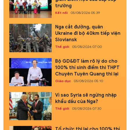
trường
Kết nối
05/08/2026 05:39
Nga cắt đường, quân
Ukraine đi bộ 40km tiếp viện
Sloviansk
Thế giới
05/08/2026 07:00
Bộ GD&ĐT làm rõ lý do cho
100% thí sinh điểm thi THPT
Chuyên Tuyên Quang thi lại
Giáo dục
05/08/2026 05:10
Vì sao Syria sẽ ngừng nhập
khẩu dầu của Nga?
Thế giới
05/08/2026 07:30
Tổ chức thi lại cho 100% thí