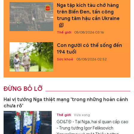
Nga tập kích tàu chở hàng
trên Biển Đen, tấn công
trung tâm hậu cần Ukraine
Thế giới
05/08/2026 03:16
Con người có thể sống đến
194 tuổi
Sức khoẻ
05/08/2026 02:52
ĐỪNG BỎ LỠ
Hai vị tướng Nga thiệt mạng 'trong những hoàn cảnh
chưa rõ'
Thế giới
Vừa xong
GD&TĐ - Tại Nga, hai sĩ quan cấp cao
- Trung tướng Igor Feliksovich