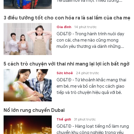
Yerusalimov và một Thiếu tướng...
3 điều tưởng tốt cho con hóa ra là sai lầm của cha mẹ
Gia đình
14 phút trước
GD&TĐ - Trong hành trình nuôi dạy
con cái, cha mẹ nào cũng mong
muốn yêu thương và dành những...
5 cách trò chuyện với thai nhi mang lại lợi ích bất ngờ
Sức khoẻ
24 phút trước
GD&TĐ - Từ khoảnh khắc mang thai
em bé, mẹ và bố cần học cách giao
tiếp và trò chuyện hiệu quả với bé.
Nổ lớn rung chuyển Dubai
Thế giới
31 phút trước
GD&TĐ - Hàng loạt tiếng nổ làm rung
chuyển khu công nghiệp trọng yếu