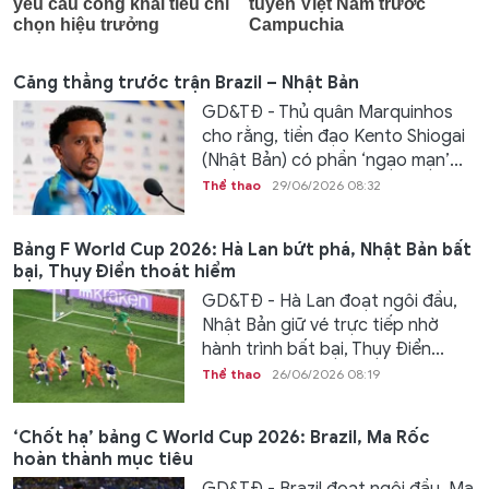
Căng thẳng trước trận Brazil – Nhật Bản
GD&TĐ - Thủ quân Marquinhos
cho rằng, tiền đạo Kento Shiogai
(Nhật Bản) có phần ‘ngạo mạn’...
Thể thao
29/06/2026 08:32
Bảng F World Cup 2026: Hà Lan bứt phá, Nhật Bản bất
bại, Thụy Điển thoát hiểm
GD&TĐ - Hà Lan đoạt ngôi đầu,
Nhật Bản giữ vé trực tiếp nhờ
hành trình bất bại, Thụy Điển...
Thể thao
26/06/2026 08:19
‘Chốt hạ’ bảng C World Cup 2026: Brazil, Ma Rốc
hoàn thành mục tiêu