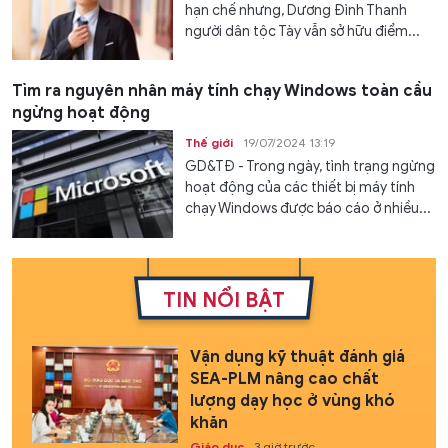
hạn chế nhưng, Dương Đình Thanh
người dân tộc Tày vẫn sở hữu điểm...
Tìm ra nguyên nhân máy tính chạy Windows toàn cầu
ngừng hoạt động
Thế giới
19/07/2024 13:19
GD&TĐ - Trong ngày, tình trạng ngừng
hoạt động của các thiết bị máy tính
chạy Windows được báo cáo ở nhiều...
TIN NỔI BẬT
Vận dụng kỹ thuật đánh giá
SEA-PLM nâng cao chất
lượng dạy học ở vùng khó
khăn
Giáo dục
3 giờ trước