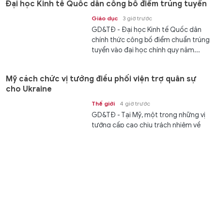
Đại học Kinh tế Quốc dân công bố điểm trúng tuyển
Giáo dục
3 giờ trước
GD&TĐ - Đại học Kinh tế Quốc dân
chính thức công bố điểm chuẩn trúng
tuyển vào đại học chính quy năm...
Mỹ cách chức vị tướng điều phối viện trợ quân sự
cho Ukraine
Thế giới
4 giờ trước
GD&TĐ - Tại Mỹ, một trong những vị
tướng cấp cao chịu trách nhiệm về
các hoạt động quân sự ở châu Âu...
Pakistan, Thổ Nhĩ Kỳ và Saudi Arabia vừa thành lập
một ‘NATO Hồi giáo’?
Thế giới
4 giờ trước
GD&TĐ - Ngày 7/8, tại thành phố
thánh địa Mecca, Saudi Arabia,