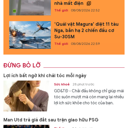
nhà mất điện
Thế giới
08/08/2026 22:52
‘Quái vật Magura’ diệt 11 tàu
Nga, bắn hạ 2 chiến đấu cơ
Su-30SM
Thế giới
08/08/2026 22:59
ĐỪNG BỎ LỠ
Lợi ích bất ngờ khi chải tóc mỗi ngày
Sức khoẻ
28 phút trước
GD&TĐ - Chải đầu không chỉ giúp mái
tóc suôn mượt mà còn mang lại nhiều
lợi ích sức khỏe cho tóc của bạn.
Man Utd trả giá đắt sau trận giao hữu PSG