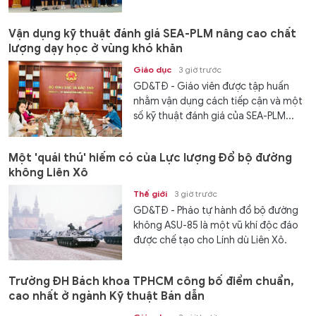
Vận dụng kỹ thuật đánh giá SEA-PLM nâng cao chất
lượng dạy học ở vùng khó khăn
Giáo dục
3 giờ trước
GD&TĐ - Giáo viên được tập huấn
nhằm vận dụng cách tiếp cận và một
số kỹ thuật đánh giá của SEA-PLM...
Một 'quái thú' hiếm có của Lực lượng Đổ bộ đường
không Liên Xô
Thế giới
3 giờ trước
GD&TĐ - Pháo tự hành đổ bộ đường
không ASU-85 là một vũ khí độc đáo
được chế tạo cho Lính dù Liên Xô.
Trường ĐH Bách khoa TPHCM công bố điểm chuẩn,
cao nhất ở ngành Kỹ thuật Bán dẫn