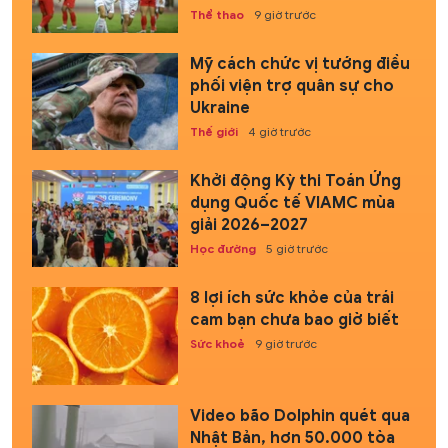
Thể thao
9 giờ trước
Mỹ cách chức vị tướng điều
phối viện trợ quân sự cho
Ukraine
Thế giới
4 giờ trước
Khởi động Kỳ thi Toán Ứng
dụng Quốc tế VIAMC mùa
giải 2026–2027
Học đường
5 giờ trước
8 lợi ích sức khỏe của trái
cam bạn chưa bao giờ biết
Sức khoẻ
9 giờ trước
Video bão Dolphin quét qua
Nhật Bản, hơn 50.000 tòa