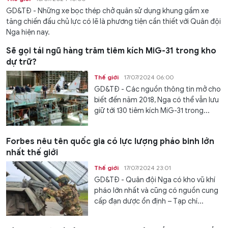
GD&TĐ - Những xe bọc thép chở quân sử dụng khung gầm xe
tăng chiến đấu chủ lực có lẽ là phương tiện cần thiết với Quân đội
Nga hiện nay.
Sẽ gọi tái ngũ hàng trăm tiêm kích MiG-31 trong kho
dự trữ?
Thế giới
17/07/2024 06:00
GD&TĐ - Các nguồn thông tin mở cho
biết đến năm 2018, Nga có thể vẫn lưu
giữ tới 130 tiêm kích MiG-31 trong...
Forbes nêu tên quốc gia có lực lượng pháo binh lớn
nhất thế giới
Thế giới
17/07/2024 23:01
GD&TĐ - Quân đội Nga có kho vũ khí
pháo lớn nhất và cũng có nguồn cung
cấp đạn dược ổn định – Tạp chí...