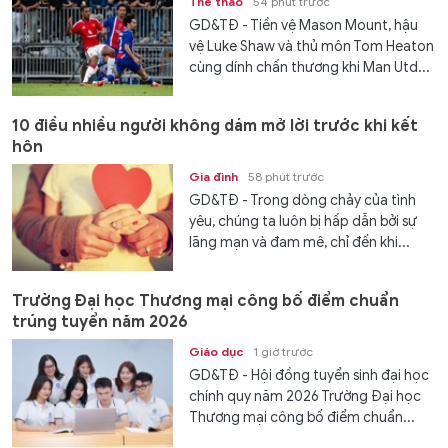
Thể thao
54 phút trước
GD&TĐ - Tiền vệ Mason Mount, hậu
vệ Luke Shaw và thủ môn Tom Heaton
cùng dính chấn thương khi Man Utd...
10 điều nhiều người không dám mở lời trước khi kết
hôn
Gia đình
58 phút trước
GD&TĐ - Trong dòng chảy của tình
yêu, chúng ta luôn bị hấp dẫn bởi sự
lãng mạn và đam mê, chỉ đến khi...
Trường Đại học Thương mại công bố điểm chuẩn
trúng tuyển năm 2026
Giáo dục
1 giờ trước
GD&TĐ - Hội đồng tuyển sinh đại học
chính quy năm 2026 Trường Đại học
Thương mại công bố điểm chuẩn...