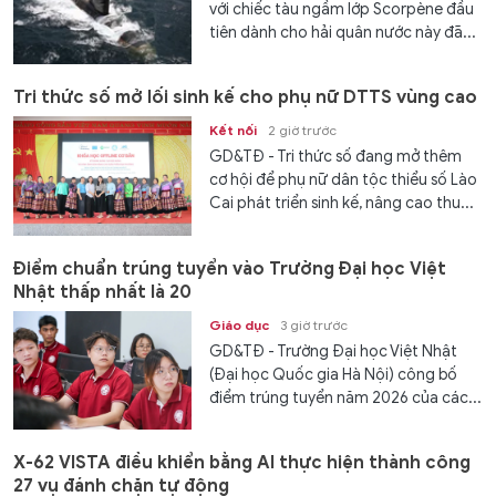
với chiếc tàu ngầm lớp Scorpène đầu
tiên dành cho hải quân nước này đã...
Tri thức số mở lối sinh kế cho phụ nữ DTTS vùng cao
Kết nối
2 giờ trước
GD&TĐ - Tri thức số đang mở thêm
cơ hội để phụ nữ dân tộc thiểu số Lào
Cai phát triển sinh kế, nâng cao thu...
Điểm chuẩn trúng tuyển vào Trường Đại học Việt
Nhật thấp nhất là 20
Giáo dục
3 giờ trước
GD&TĐ - Trường Đại học Việt Nhật
(Đại học Quốc gia Hà Nội) công bố
điểm trúng tuyển năm 2026 của các...
X-62 VISTA điều khiển bằng AI thực hiện thành công
27 vụ đánh chặn tự động