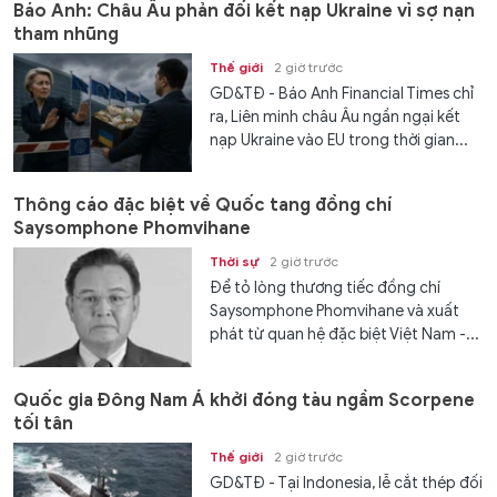
Báo Anh: Châu Âu phản đối kết nạp Ukraine vì sợ nạn
tham nhũng
Thế giới
2 giờ trước
GD&TĐ - Báo Anh Financial Times chỉ
ra, Liên minh châu Âu ngần ngại kết
nạp Ukraine vào EU trong thời gian...
Thông cáo đặc biệt về Quốc tang đồng chí
Saysomphone Phomvihane
Thời sự
2 giờ trước
Để tỏ lòng thương tiếc đồng chí
Saysomphone Phomvihane và xuất
phát từ quan hệ đặc biệt Việt Nam -...
Quốc gia Đông Nam Á khởi đóng tàu ngầm Scorpene
tối tân
Thế giới
2 giờ trước
GD&TĐ - Tại Indonesia, lễ cắt thép đối