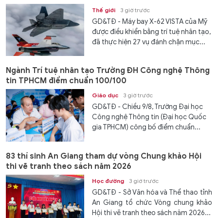
Thế giới
3 giờ trước
GD&TĐ - Máy bay X-62 VISTA của Mỹ
được điều khiển bằng trí tuệ nhân tạo,
đã thực hiện 27 vụ đánh chặn mục...
Ngành Trí tuệ nhân tạo Trường ĐH Công nghệ Thông
tin TPHCM điểm chuẩn 100/100
Giáo dục
3 giờ trước
GD&TĐ - Chiều 9/8, Trường Đại học
Công nghệ Thông tin (Đại học Quốc
gia TPHCM) công bố điểm chuẩn...
83 thí sinh An Giang tham dự vòng Chung khảo Hội
thi vẽ tranh theo sách năm 2026
Học đường
3 giờ trước
GD&TĐ - Sở Văn hóa và Thể thao tỉnh
An Giang tổ chức Vòng chung khảo
Hội thi vẽ tranh theo sách năm 2026...