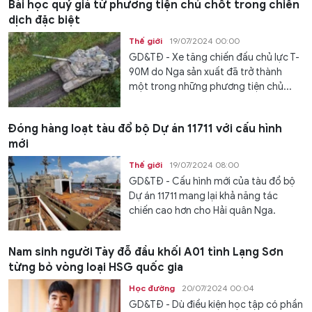
Bài học quý giá từ phương tiện chủ chốt trong chiến
dịch đặc biệt
Thế giới
19/07/2024 00:00
GD&TĐ - Xe tăng chiến đấu chủ lực T-
90M do Nga sản xuất đã trở thành
một trong những phương tiện chủ...
Đóng hàng loạt tàu đổ bộ Dự án 11711 với cấu hình
mới
Thế giới
19/07/2024 08:00
GD&TĐ - Cấu hình mới của tàu đổ bộ
Dự án 11711 mang lại khả năng tác
chiến cao hơn cho Hải quân Nga.
Nam sinh người Tày đỗ đầu khối A01 tỉnh Lạng Sơn
từng bỏ vòng loại HSG quốc gia
Học đường
20/07/2024 00:04
GD&TĐ - Dù điều kiện học tập có phần