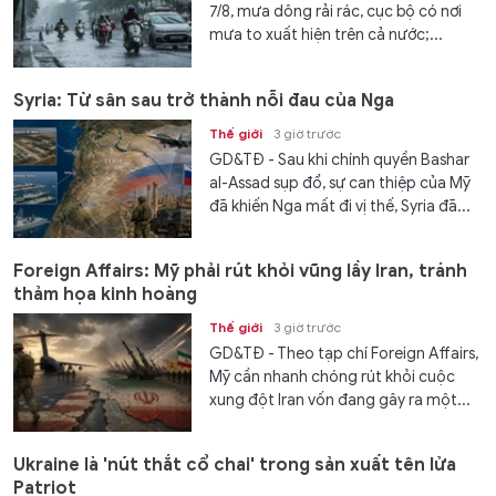
7/8, mưa dông rải rác, cục bộ có nơi
mưa to xuất hiện trên cả nước;...
Syria: Từ sân sau trở thành nỗi đau của Nga
Thế giới
3 giờ trước
GD&TĐ - Sau khi chính quyền Bashar
al-Assad sụp đổ, sự can thiệp của Mỹ
đã khiến Nga mất đi vị thế, Syria đã...
Foreign Affairs: Mỹ phải rút khỏi vũng lầy Iran, tránh
thảm họa kinh hoàng
Thế giới
3 giờ trước
GD&TĐ - Theo tạp chí Foreign Affairs,
Mỹ cần nhanh chóng rút khỏi cuộc
xung đột Iran vốn đang gây ra một...
Ukraine là 'nút thắt cổ chai' trong sản xuất tên lửa
Patriot