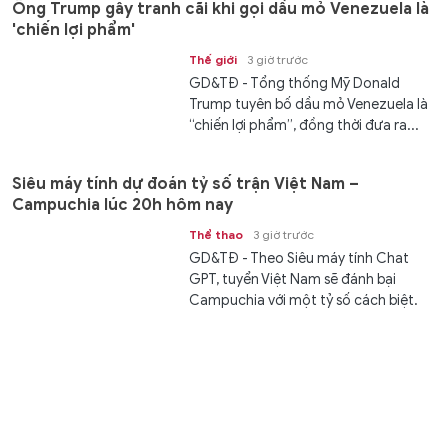
Ông Trump gây tranh cãi khi gọi dầu mỏ Venezuela là
'chiến lợi phẩm'
Thế giới
3 giờ trước
GD&TĐ - Tổng thống Mỹ Donald
Trump tuyên bố dầu mỏ Venezuela là
“chiến lợi phẩm”, đồng thời đưa ra...
Siêu máy tính dự đoán tỷ số trận Việt Nam –
Campuchia lúc 20h hôm nay
Thể thao
3 giờ trước
GD&TĐ - Theo Siêu máy tính Chat
GPT, tuyển Việt Nam sẽ đánh bại
Campuchia với một tỷ số cách biệt.
Real Madrid sở hữu tân binh đắt giá nhất lịch sử
Thể thao
3 giờ trước
GD&TĐ - Tài năng trẻ Yan Diomande
sắp phá kỷ lục chuyển nhượng của