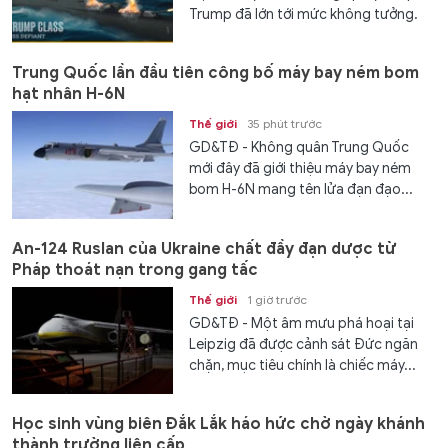
Trump đã lớn tới mức không tưởng.
Trung Quốc lần đầu tiên công bố máy bay ném bom
hạt nhân H-6N
Thế giới
35 phút trước
GD&TĐ - Không quân Trung Quốc
mới đây đã giới thiệu máy bay ném
bom H-6N mang tên lửa đạn đạo...
An-124 Ruslan của Ukraine chất đầy đạn dược từ
Pháp thoát nạn trong gang tấc
Thế giới
1 giờ trước
GD&TĐ - Một âm mưu phá hoại tại
Leipzig đã được cảnh sát Đức ngăn
chặn, mục tiêu chính là chiếc máy...
Học sinh vùng biên Đắk Lắk háo hức chờ ngày khánh
thành trường liên cấp