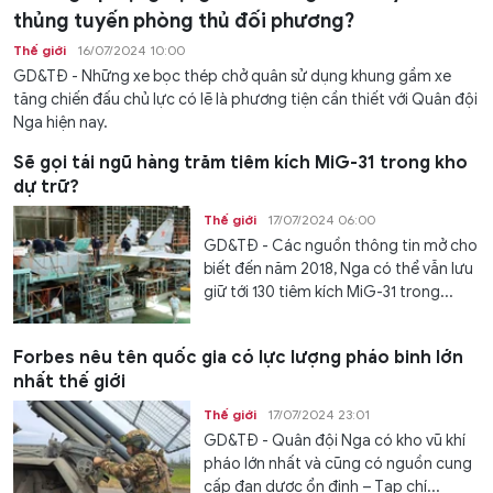
thủng tuyến phòng thủ đối phương?
Thế giới
16/07/2024 10:00
GD&TĐ - Những xe bọc thép chở quân sử dụng khung gầm xe
tăng chiến đấu chủ lực có lẽ là phương tiện cần thiết với Quân đội
Nga hiện nay.
Sẽ gọi tái ngũ hàng trăm tiêm kích MiG-31 trong kho
dự trữ?
Thế giới
17/07/2024 06:00
GD&TĐ - Các nguồn thông tin mở cho
biết đến năm 2018, Nga có thể vẫn lưu
giữ tới 130 tiêm kích MiG-31 trong...
Forbes nêu tên quốc gia có lực lượng pháo binh lớn
nhất thế giới
Thế giới
17/07/2024 23:01
GD&TĐ - Quân đội Nga có kho vũ khí
pháo lớn nhất và cũng có nguồn cung
cấp đạn dược ổn định – Tạp chí...