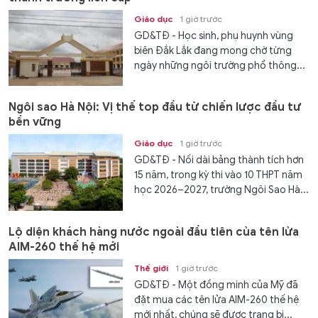
Giáo dục
1 giờ trước
GD&TĐ - Học sinh, phụ huynh vùng
biên Đắk Lắk đang mong chờ từng
ngày những ngôi trường phổ thông...
Ngôi sao Hà Nội: Vị thế top đầu từ chiến lược đầu tư
bền vững
Giáo dục
1 giờ trước
GD&TĐ - Nối dài bảng thành tích hơn
15 năm, trong kỳ thi vào 10 THPT năm
học 2026–2027, trường Ngôi Sao Hà...
Lộ diện khách hàng nước ngoài đầu tiên của tên lửa
AIM-260 thế hệ mới
Thế giới
1 giờ trước
GD&TĐ - Một đồng minh của Mỹ đã
đặt mua các tên lửa AIM-260 thế hệ
mới nhất, chúng sẽ được trang bị...