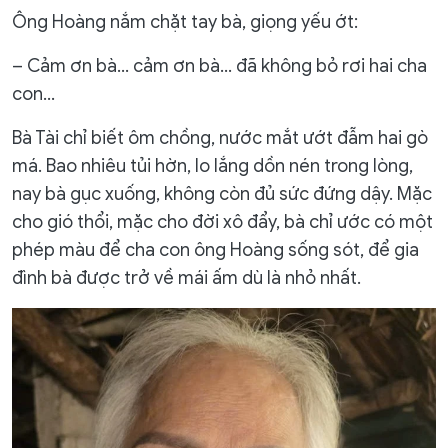
Ông Hoàng nắm chặt tay bà, giọng yếu ớt:
– Cảm ơn bà… cảm ơn bà… đã không bỏ rơi hai cha
con…
Bà Tài chỉ biết ôm chồng, nước mắt ướt đẫm hai gò
má. Bao nhiêu tủi hờn, lo lắng dồn nén trong lòng,
nay bà gục xuống, không còn đủ sức đứng dậy. Mặc
cho gió thổi, mặc cho đời xô đẩy, bà chỉ ước có một
phép màu để cha con ông Hoàng sống sót, để gia
đình bà được trở về mái ấm dù là nhỏ nhất.