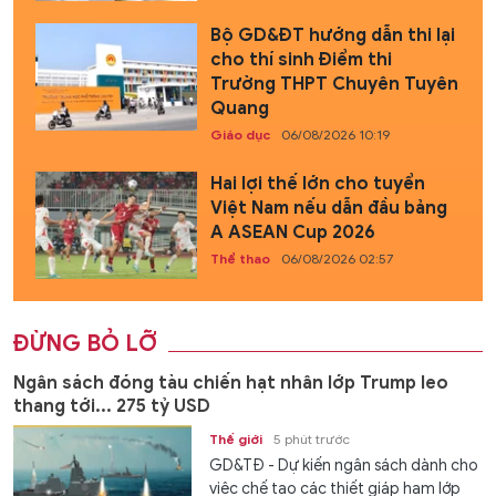
Bộ GD&ĐT hướng dẫn thi lại
cho thí sinh Điểm thi
Trường THPT Chuyên Tuyên
Quang
Giáo dục
06/08/2026 10:19
Hai lợi thế lớn cho tuyển
Việt Nam nếu dẫn đầu bảng
A ASEAN Cup 2026
Thể thao
06/08/2026 02:57
ĐỪNG BỎ LỠ
Ngân sách đóng tàu chiến hạt nhân lớp Trump leo
thang tới... 275 tỷ USD
Thế giới
5 phút trước
GD&TĐ - Dự kiến ngân sách dành cho
việc chế tạo các thiết giáp hạm lớp