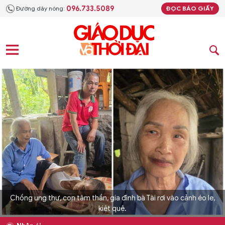
096.733.5089
Đường dây nóng:
ĐỌC BÁO GIẤY
Chồng ung thư, con tâm thần, gia đình bà Tài rơi vào cảnh éo le,
kiệt quệ.