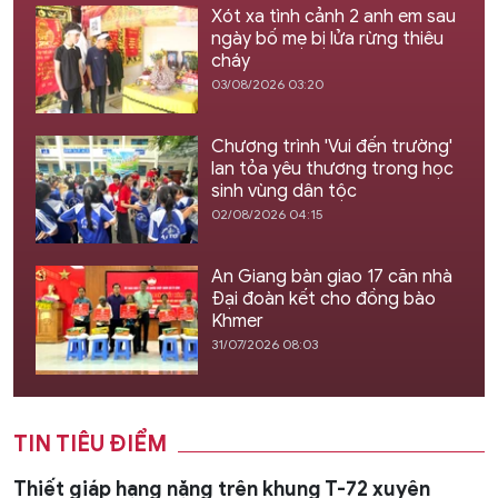
Xót xa tình cảnh 2 anh em sau
ngày bố mẹ bị lửa rừng thiêu
cháy
03/08/2026 03:20
Chương trình 'Vui đến trường'
lan tỏa yêu thương trong học
sinh vùng dân tộc
02/08/2026 04:15
An Giang bàn giao 17 căn nhà
Đại đoàn kết cho đồng bào
Khmer
31/07/2026 08:03
TIN TIÊU ĐIỂM
Thiết giáp hạng nặng trên khung T-72 xuyên