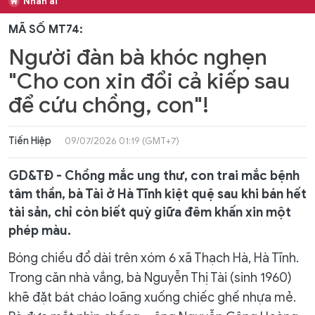
Nhân ái
MÃ SỐ MT74:
Người đàn bà khóc nghẹn
"Cho con xin đổi cả kiếp sau
để cứu chồng, con"!
Tiến Hiệp
09/07/2026 01:19 (GMT+7)
GD&TĐ - Chồng mắc ung thư, con trai mắc bệnh
tâm thần, bà Tài ở Hà Tĩnh kiệt quệ sau khi bán hết
tài sản, chỉ còn biết quỳ giữa đêm khấn xin một
phép màu.
Bóng chiều đổ dài trên xóm 6 xã Thạch Hà, Hà Tĩnh.
Trong căn nhà vắng, bà Nguyễn Thị Tài (sinh 1960)
khẽ đặt bát cháo loãng xuống chiếc ghế nhựa mẻ.