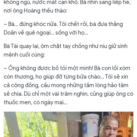
không ngủ, nước mắt cạn khô. Bà nhìn sang liếp hè,
nơi ông Hoàng thều thào:
– Bà… đừng khóc nữa. Tôi chết rồi, bà đưa thằng
Doãn về quê ngoại… sống với họ…
Bà Tài quay lại, ôm chặt tay chồng như níu giữ sinh
mệnh cuối cùng:
– Ông không được bỏ tôi một mình! Bà con lối xóm
còn thương, họ giúp đỡ từng bữa cháo… Tôi sẽ xin
cả cộng đồng, cầu mong những tấm lòng hảo tâm
sẻ chia. Dù chỉ một vài trăm nghìn, cũng giúp ông có
thuốc men, có ngày mai…