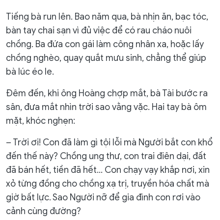
Tiếng bà run lên. Bao năm qua, bà nhịn ăn, bạc tóc,
bàn tay chai sạn vì đủ việc để có rau cháo nuôi
chồng. Ba đứa con gái làm công nhân xa, hoặc lấy
chồng nghèo, quay quắt mưu sinh, chẳng thể giúp
bà lúc éo le.
Đêm đến, khi ông Hoàng chợp mắt, bà Tài bước ra
sân, đưa mắt nhìn trời sao vằng vặc. Hai tay bà ôm
mặt, khóc nghẹn:
– Trời ơi! Con đã làm gì tội lỗi mà Người bắt con khổ
đến thế này? Chồng ung thư, con trai điên dại, đất
đã bán hết, tiền đã hết… Con chạy vạy khắp nơi, xin
xỏ từng đồng cho chồng xạ trị, truyền hóa chất mà
giờ bất lực. Sao Người nỡ để gia đình con rơi vào
cảnh cùng đường?