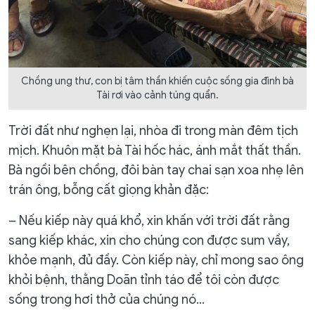
Chồng ung thư, con bị tâm thần khiến cuộc sống gia đình bà
Tài rơi vào cảnh túng quẩn.
Trời đất như nghẹn lại, nhòa đi trong màn đêm tịch
mịch. Khuôn mặt bà Tài hốc hác, ánh mắt thất thần.
Bà ngồi bên chồng, đôi bàn tay chai sạn xoa nhẹ lên
trán ông, bỗng cất giọng khản đặc:
– Nếu kiếp này quá khổ, xin khấn với trời đất rằng
sang kiếp khác, xin cho chúng con được sum vầy,
khỏe mạnh, đủ đầy. Còn kiếp này, chỉ mong sao ông
khỏi bệnh, thằng Doãn tỉnh táo để tôi còn được
sống trong hơi thở của chúng nó…