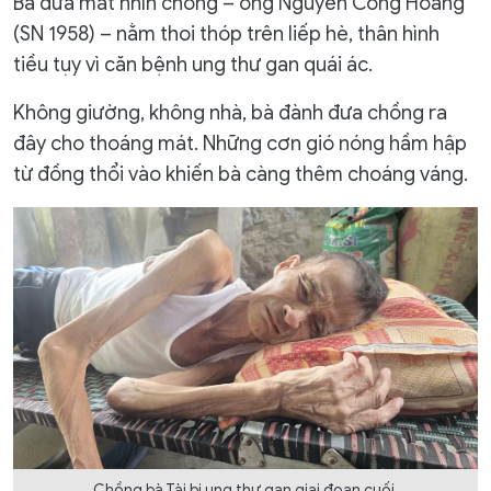
Bà đưa mắt nhìn chồng – ông Nguyễn Công Hoàng
(SN 1958) – nằm thoi thóp trên liếp hè, thân hình
tiều tụy vì căn bệnh ung thư gan quái ác.
Không giường, không nhà, bà đành đưa chồng ra
đây cho thoáng mát. Những cơn gió nóng hầm hập
từ đồng thổi vào khiến bà càng thêm choáng váng.
Chồng bà Tài bị ung thư gan giai đoạn cuối.