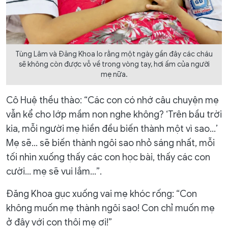
Tùng Lâm và Đăng Khoa lo rằng một ngày gần đây các cháu
sẽ không còn được vỗ về trong vòng tay, hơi ấm của người
mẹ nữa.
Cô Huệ thều thào: “Các con có nhớ câu chuyện mẹ
vẫn kể cho lớp mầm non nghe không? ‘Trên bầu trời
kia, mỗi người mẹ hiền đều biến thành một vì sao…’
Mẹ sẽ… sẽ biến thành ngôi sao nhỏ sáng nhất, mỗi
tối nhìn xuống thấy các con học bài, thấy các con
cười… mẹ sẽ vui lắm…”.
Đăng Khoa gục xuống vai mẹ khóc rống: “Con
không muốn mẹ thành ngôi sao! Con chỉ muốn mẹ
ở đây với con thôi mẹ ơi!”