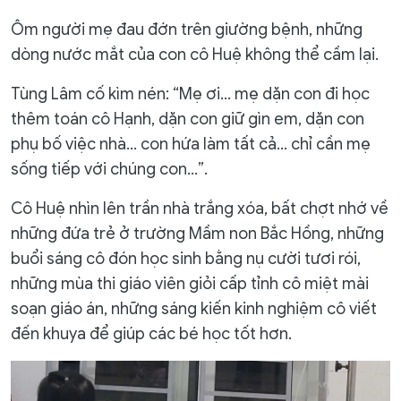
Ôm người mẹ đau đớn trên giường bệnh, những
dòng nước mắt của con cô Huệ không thể cầm lại.
Tùng Lâm cố kìm nén: “Mẹ ơi… mẹ dặn con đi học
thêm toán cô Hạnh, dặn con giữ gìn em, dặn con
phụ bố việc nhà… con hứa làm tất cả… chỉ cần mẹ
sống tiếp với chúng con…”.
Cô Huệ nhìn lên trần nhà trắng xóa, bất chợt nhớ về
những đứa trẻ ở trường Mầm non Bắc Hồng, những
buổi sáng cô đón học sinh bằng nụ cười tươi rói,
những mùa thi giáo viên giỏi cấp tỉnh cô miệt mài
soạn giáo án, những sáng kiến kinh nghiệm cô viết
đến khuya để giúp các bé học tốt hơn.