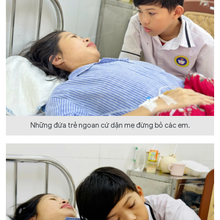
Những đứa trẻ ngoan cứ dặn mẹ đừng bỏ các em.