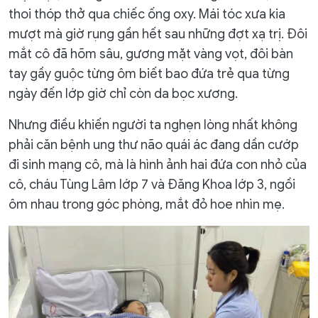
thoi thóp thở qua chiếc ống oxy. Mái tóc xưa kia
mượt mà giờ rụng gần hết sau những đợt xạ trị. Đôi
mắt cô đã hõm sâu, gương mặt vàng vọt, đôi bàn
tay gầy guộc từng ôm biết bao đứa trẻ qua từng
ngày đến lớp giờ chỉ còn da bọc xương.
Nhưng điều khiến người ta nghẹn lòng nhất không
phải căn bệnh ung thư não quái ác đang dần cướp
đi sinh mạng cô, mà là hình ảnh hai đứa con nhỏ của
cô, cháu Tùng Lâm lớp 7 và Đăng Khoa lớp 3, ngồi
ôm nhau trong góc phòng, mắt đỏ hoe nhìn mẹ.