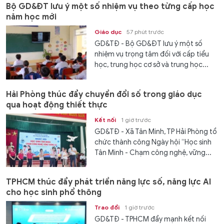
Bộ GD&ĐT lưu ý một số nhiệm vụ theo từng cấp học
năm học mới
Giáo dục
57 phút trước
GD&TĐ - Bộ GD&ĐT lưu ý một số
nhiệm vụ trọng tâm đối với cấp tiểu
học, trung học cơ sở và trung học...
Hải Phòng thúc đẩy chuyển đổi số trong giáo dục
qua hoạt động thiết thực
Kết nối
1 giờ trước
GD&TĐ - Xã Tân Minh, TP Hải Phòng tổ
chức thành công Ngày hội “Học sinh
Tân Minh - Chạm công nghệ, vững...
TPHCM thúc đẩy phát triển năng lực số, năng lực AI
cho học sinh phổ thông
Trao đổi
1 giờ trước
GD&TĐ - TPHCM đẩy mạnh kết nối