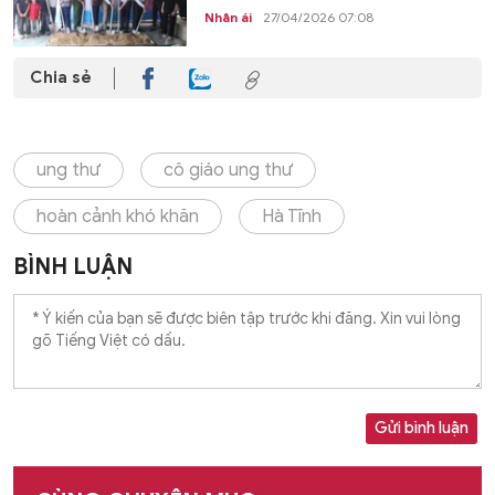
Nhân ái
27/04/2026 07:08
Chia sẻ
ung thư
cô giáo ung thư
hoàn cảnh khó khăn
Hà Tĩnh
BÌNH LUẬN
Gửi bình luận