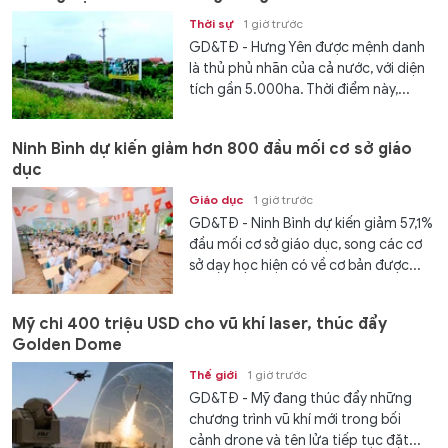
Thời sự
1 giờ trước
GD&TĐ - Hưng Yên được mệnh danh
là thủ phủ nhãn của cả nước, với diện
tích gần 5.000ha. Thời điểm này,...
Ninh Bình dự kiến giảm hơn 800 đầu mối cơ sở giáo
dục
Giáo dục
1 giờ trước
GD&TĐ - Ninh Bình dự kiến giảm 57,1%
đầu mối cơ sở giáo dục, song các cơ
sở dạy học hiện có về cơ bản được...
Mỹ chi 400 triệu USD cho vũ khí laser, thúc đẩy
Golden Dome
Thế giới
1 giờ trước
GD&TĐ - Mỹ đang thúc đẩy những
chương trình vũ khí mới trong bối
cảnh drone và tên lửa tiếp tục đặt...