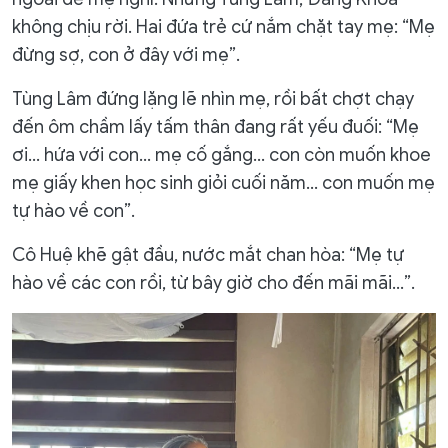
không chịu rời. Hai đứa trẻ cứ nắm chặt tay mẹ: “Mẹ
đừng sợ, con ở đây với mẹ”.
Tùng Lâm đứng lặng lẽ nhìn mẹ, rồi bất chợt chạy
đến ôm chầm lấy tấm thân đang rất yếu đuối: “Mẹ
ơi… hứa với con… mẹ cố gắng… con còn muốn khoe
mẹ giấy khen học sinh giỏi cuối năm… con muốn mẹ
tự hào về con”.
Cô Huệ khẽ gật đầu, nước mắt chan hòa: “Mẹ tự
hào về các con rồi, từ bây giờ cho đến mãi mãi…”.