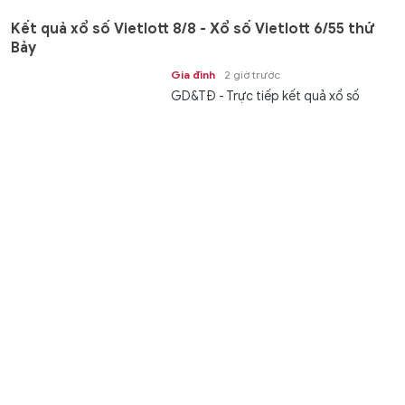
Kết quả xổ số Vietlott 8/8 - Xổ số Vietlott 6/55 thứ
Bảy
Gia đình
2 giờ trước
GD&TĐ - Trực tiếp kết quả xổ số
Vietlott Power 6/55 thứ Bảy ngày 8/8
bắt đầu lúc 18h. Tra KQXS Vietlott...
Tuyên Quang phân công Phó Chủ tịch UBND tỉnh phụ
trách giáo dục
Thời sự
2 giờ trước
GD&TĐ - UBND tỉnh Tuyên Quang vừa
thông báo điều chỉnh phân công
công tác lãnh đạo UBND tỉnh phụ...
XSMB 8/8 - Kết quả xổ số miền Bắc hôm nay ngày
8/8/2026
Văn hóa
2 giờ trước