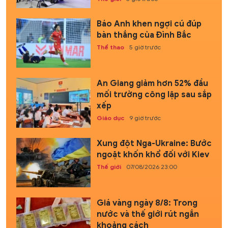
Báo Anh khen ngợi cú đúp
bàn thắng của Đình Bắc
Thể thao
5 giờ trước
An Giang giảm hơn 52% đầu
mối trường công lập sau sắp
xếp
Giáo dục
9 giờ trước
Xung đột Nga-Ukraine: Bước
ngoặt khốn khổ đối với Kiev
Thế giới
07/08/2026 23:00
Giá vàng ngày 8/8: Trong
nước và thế giới rút ngắn
khoảng cách