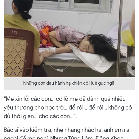
Những cơn đau hành hạ khiến cô Huệ gục ngã.
“Mẹ xin lỗi các con… có lẽ mẹ đã dành quá nhiều
yêu thương cho học trò… để rồi… để rồi… không có
đủ thời gian… cho các con…”.
Bác sĩ vào kiểm tra, nhẹ nhàng nhắc hai anh em ra
ngoài để mẹ nghỉ. Nhưng Tùng Lâm, Đăng Khoa