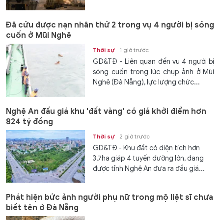
Đã cứu được nạn nhân thứ 2 trong vụ 4 người bị sóng
cuốn ở Mũi Nghê
Thời sự
1 giờ trước
GD&TĐ - Liên quan đến vụ 4 người bị
sóng cuốn trong lúc chụp ảnh ở Mũi
Nghê (Đà Nẵng), lực lượng chức...
Nghệ An đấu giá khu 'đất vàng' có giá khởi điểm hơn
824 tỷ đồng
Thời sự
2 giờ trước
GD&TĐ - Khu đất có diện tích hơn
3,7ha giáp 4 tuyến đường lớn, đang
được tỉnh Nghệ An đưa ra đấu giá...
Phát hiện bức ảnh người phụ nữ trong mộ liệt sĩ chưa
biết tên ở Đà Nẵng