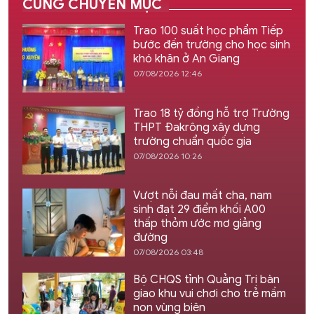
CÙNG CHUYÊN MỤC
Trao 100 suất học phẩm Tiếp
bước đến trường cho học sinh
khó khăn ở An Giang
07/08/2026 12:46
Trao 18 tỷ đồng hỗ trợ Trường
THPT Đakrông xây dựng
trường chuẩn quốc gia
07/08/2026 10:26
Vượt nỗi đau mất cha, nam
sinh đạt 29 điểm khối A00
thấp thỏm ước mơ giảng
đường
07/08/2026 03:48
Bộ CHQS tỉnh Quảng Trị bàn
giao khu vui chơi cho trẻ mầm
non vùng biên