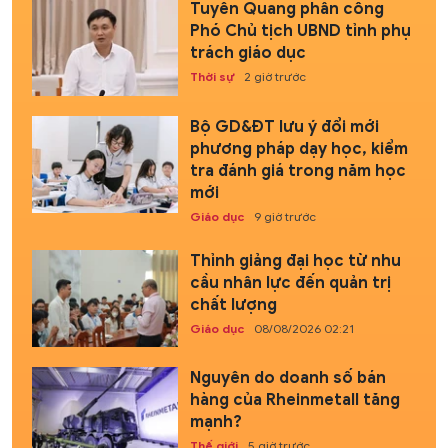
Tuyên Quang phân công
Phó Chủ tịch UBND tỉnh phụ
trách giáo dục
Thời sự
2 giờ trước
Bộ GD&ĐT lưu ý đổi mới
phương pháp dạy học, kiểm
tra đánh giá trong năm học
mới
Giáo dục
9 giờ trước
Thỉnh giảng đại học từ nhu
cầu nhân lực đến quản trị
chất lượng
Giáo dục
08/08/2026 02:21
Nguyên do doanh số bán
hàng của Rheinmetall tăng
mạnh?
Thế giới
5 giờ trước