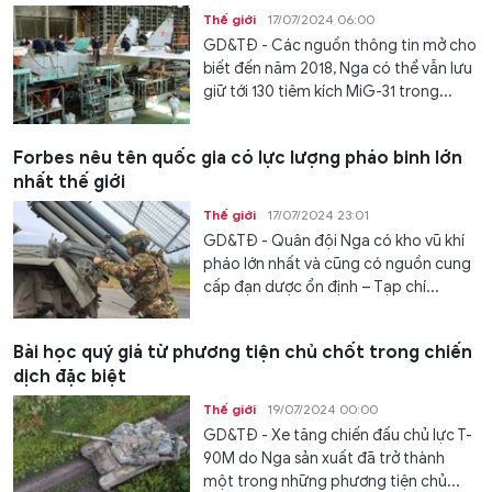
Thế giới
17/07/2024 06:00
GD&TĐ - Các nguồn thông tin mở cho
biết đến năm 2018, Nga có thể vẫn lưu
giữ tới 130 tiêm kích MiG-31 trong...
Forbes nêu tên quốc gia có lực lượng pháo binh lớn
nhất thế giới
Thế giới
17/07/2024 23:01
GD&TĐ - Quân đội Nga có kho vũ khí
pháo lớn nhất và cũng có nguồn cung
cấp đạn dược ổn định – Tạp chí...
Bài học quý giá từ phương tiện chủ chốt trong chiến
dịch đặc biệt
Thế giới
19/07/2024 00:00
GD&TĐ - Xe tăng chiến đấu chủ lực T-
90M do Nga sản xuất đã trở thành
một trong những phương tiện chủ...