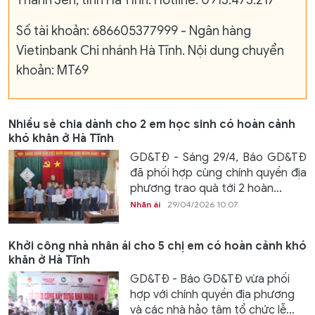
Thành Sen, tỉnh Hà Tĩnh. Hotline: 0913.473.217
Số tài khoản: 686605377999 - Ngân hàng
Vietinbank Chi nhánh Hà Tĩnh. Nội dung chuyển
khoản: MT69
Nhiều sẻ chia dành cho 2 em học sinh có hoàn cảnh
khó khăn ở Hà Tĩnh
GD&TĐ - Sáng 29/4, Báo GD&TĐ
đã phối hợp cùng chính quyền địa
phương trao quà tới 2 hoàn...
Nhân ái
29/04/2026 10:07
Khởi công nhà nhân ái cho 5 chị em có hoàn cảnh khó
khăn ở Hà Tĩnh
GD&TĐ - Báo GD&TĐ vừa phối
hợp với chính quyền địa phương
và các nhà hảo tâm tổ chức lễ...