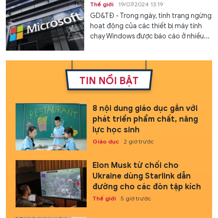
Thế giới
19/07/2024 13:19
GD&TĐ - Trong ngày, tình trạng ngừng
hoạt động của các thiết bị máy tính
chạy Windows được báo cáo ở nhiều...
TIN NỔI BẬT
8 nội dung giáo dục gắn với
phát triển phẩm chất, năng
lực học sinh
Giáo dục
2 giờ trước
Elon Musk từ chối cho
Ukraine dùng Starlink dẫn
đường cho các đòn tập kích
Thế giới
5 giờ trước