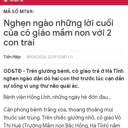
Nhân ái
MÃ SỐ MT69:
Nghẹn ngào những lời cuối
của cô giáo mầm non với 2
con trai
Tiến Hiệp
18/05/2026 23:39 (GMT+7)
GD&TĐ - Trên giường bệnh, cô giáo trẻ ở Hà Tĩnh
nghẹn ngào dặn dò hai con thơ trước lúc cạn dần
sự sống vì ung thư não quái ác.
Bệnh viện Hồng Lĩnh, những ngày hè đớn đau…
Căn phòng bệnh trắng xóa, thoang thoảng mùi
thuốc sát trùng. Trên chiếc giường nhỏ, cô giáo Võ
Thị Huệ (Trường Mầm non Bắc Hồng, Hà Tĩnh) nằm