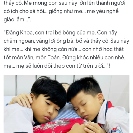
thầy cô. Mẹ mong con sau này lớn lên thành người
có ích cho xã hội… giống như mẹ… mẹ yêu nghề
giáo lắm…”.
“Đăng Khoa, con trai bé bỏng của mẹ. Con hãy
chăm ngoan, vâng lời ông bà, bố và thầy cô. Sau này
khi mẹ… khi mẹ không còn nữa… con nhớ học thật
tốt môn Văn, môn Toán. Đừng khóc nhiều con nhé…
mẹ… mẹ sẽ luôn dõi theo con từ trên trời…”!