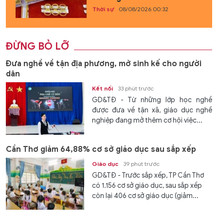
Thời sự
08/08/2026 00:32
ĐỪNG BỎ LỠ
Đưa nghề về tận địa phương, mở sinh kế cho người
dân
Kết nối
33 phút trước
GD&TĐ - Từ những lớp học nghề
được đưa về tận xã, giáo dục nghề
nghiệp đang mở thêm cơ hội việc...
Cần Thơ giảm 64,88% cơ sở giáo dục sau sắp xếp
Giáo dục
39 phút trước
GD&TĐ - Trước sắp xếp, TP Cần Thơ
có 1.156 cơ sở giáo dục, sau sắp xếp
còn lại 406 cơ sở giáo dục (giảm...