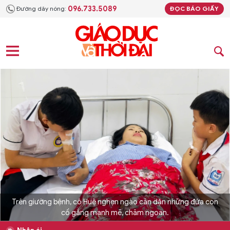
096.733.5089
Đường dây nóng:
ĐỌC BÁO GIẤY
Trên giường bệnh, cô Huệ nghẹn ngào căn dặn những đứa con
cố gắng mạnh mẽ, chăm ngoan.