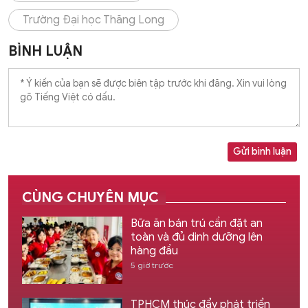
Trường Đại học Thăng Long
BÌNH LUẬN
Gửi bình luận
CÙNG CHUYÊN MỤC
Bữa ăn bán trú cần đặt an
toàn và đủ dinh dưỡng lên
hàng đầu
5 giờ trước
TPHCM thúc đẩy phát triển