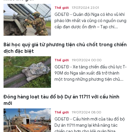
Thế giới
17/07/2024 23:01
GD&TĐ - Quân đội Nga có kho vũ khí
pháo lớn nhất và cũng có nguồn cung
cấp đạn dược ổn định – Tạp chí...
Bài học quý giá từ phương tiện chủ chốt trong chiến
dịch đặc biệt
Thế giới
19/07/2024 00:00
GD&TĐ - Xe tăng chiến đấu chủ lực T-
90M do Nga sản xuất đã trở thành
một trong những phương tiện chủ...
Đóng hàng loạt tàu đổ bộ Dự án 11711 với cấu hình
mới
Thế giới
19/07/2024 08:00
GD&TĐ - Cấu hình mới của tàu đổ bộ
Dự án 11711 mang lại khả năng tác
chiến cao hơn cho Hải quân Nga.