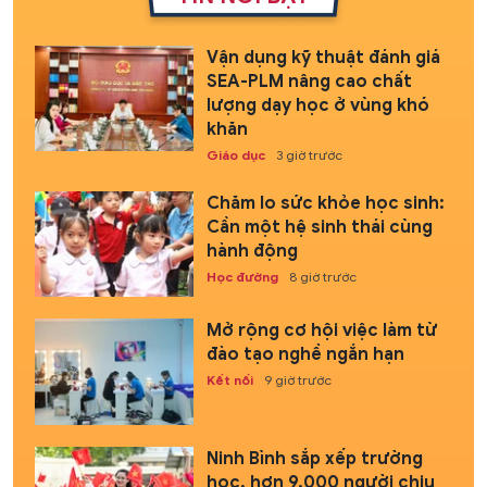
Vận dụng kỹ thuật đánh giá
SEA-PLM nâng cao chất
lượng dạy học ở vùng khó
khăn
Giáo dục
3 giờ trước
Chăm lo sức khỏe học sinh:
Cần một hệ sinh thái cùng
hành động
Học đường
8 giờ trước
Mở rộng cơ hội việc làm từ
đào tạo nghề ngắn hạn
Kết nối
9 giờ trước
Ninh Bình sắp xếp trường
học, hơn 9.000 người chịu