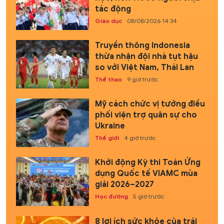
tác động
Giáo dục
08/08/2026 14:34
Truyền thông Indonesia
thừa nhận đội nhà tụt hậu
so với Việt Nam, Thái Lan
Thể thao
9 giờ trước
Mỹ cách chức vị tướng điều
phối viện trợ quân sự cho
Ukraine
Thế giới
4 giờ trước
Khởi động Kỳ thi Toán Ứng
dụng Quốc tế VIAMC mùa
giải 2026–2027
Học đường
5 giờ trước
8 lợi ích sức khỏe của trái