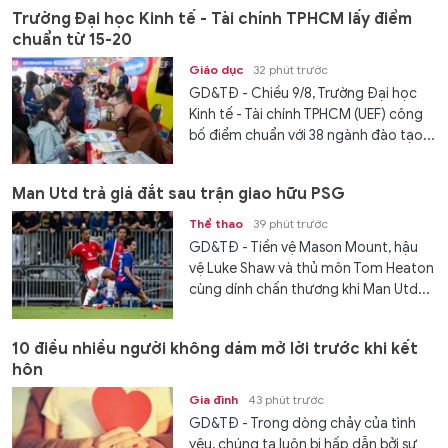
Trường Đại học Kinh tế - Tài chính TPHCM lấy điểm
chuẩn từ 15-20
Giáo dục
32 phút trước
GD&TĐ - Chiều 9/8, Trường Đại học
Kinh tế - Tài chính TPHCM (UEF) công
bố điểm chuẩn với 38 ngành đào tạo...
Man Utd trả giá đắt sau trận giao hữu PSG
Thể thao
39 phút trước
GD&TĐ - Tiền vệ Mason Mount, hậu
vệ Luke Shaw và thủ môn Tom Heaton
cùng dính chấn thương khi Man Utd...
10 điều nhiều người không dám mở lời trước khi kết
hôn
Gia đình
43 phút trước
GD&TĐ - Trong dòng chảy của tình
yêu, chúng ta luôn bị hấp dẫn bởi sự