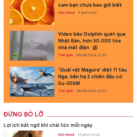
cam bạn chưa bao giờ biết
Sức khoẻ
9 giờ trước
Video bão Dolphin quét qua
Nhật Bản, hơn 50.000 tòa
nhà mất điện
Thế giới
08/08/2026 22:52
‘Quái vật Magura’ diệt 11 tàu
Nga, bắn hạ 2 chiến đấu cơ
Su-30SM
Thế giới
08/08/2026 22:59
ĐỪNG BỎ LỠ
Lợi ích bất ngờ khi chải tóc mỗi ngày
Sức khoẻ
13 phút trước