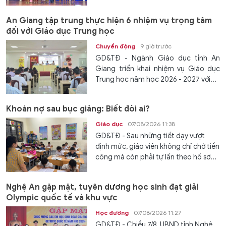
An Giang tập trung thực hiện 6 nhiệm vụ trọng tâm
đối với Giáo dục Trung học
Chuyển động
9 giờ trước
GD&TĐ - Ngành Giáo dục tỉnh An
Giang triển khai nhiệm vụ Giáo dục
Trung học năm học 2026 - 2027 với...
Khoản nợ sau bục giảng: Biết đòi ai?
Giáo dục
07/08/2026 11:38
GD&TĐ - Sau những tiết dạy vượt
định mức, giáo viên không chỉ chờ tiền
công mà còn phải tự lần theo hồ sơ...
Nghệ An gặp mặt, tuyên dương học sinh đạt giải
Olympic quốc tế và khu vực
Học đường
07/08/2026 11:27
GD&TĐ - Chiều 7/8, UBND tỉnh Nghệ