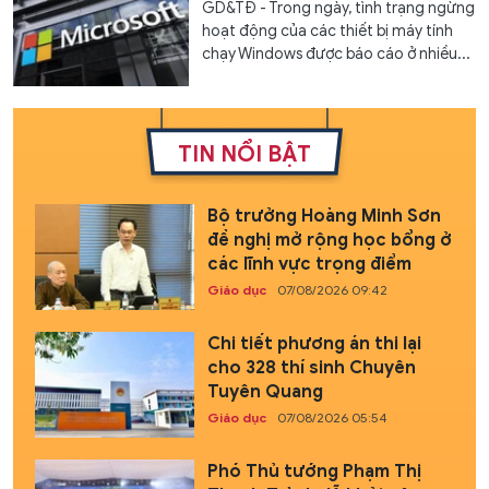
GD&TĐ - Trong ngày, tình trạng ngừng
hoạt động của các thiết bị máy tính
chạy Windows được báo cáo ở nhiều...
TIN NỔI BẬT
Bộ trưởng Hoàng Minh Sơn
đề nghị mở rộng học bổng ở
các lĩnh vực trọng điểm
Giáo dục
07/08/2026 09:42
Chi tiết phương án thi lại
cho 328 thí sinh Chuyên
Tuyên Quang
Giáo dục
07/08/2026 05:54
Phó Thủ tướng Phạm Thị