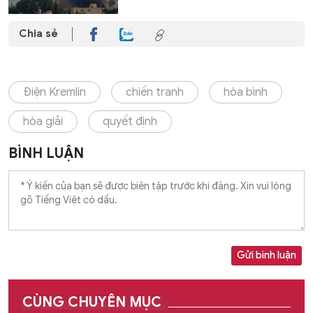
Chia sẻ
Điện Kremlin
chiến tranh
hòa bình
hòa giải
quyết định
BÌNH LUẬN
Gửi bình luận
CÙNG CHUYÊN MỤC