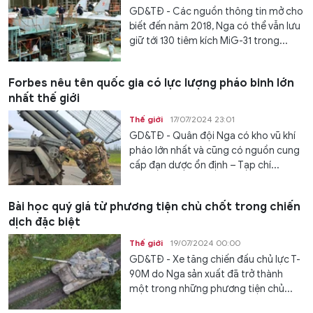
GD&TĐ - Các nguồn thông tin mở cho
biết đến năm 2018, Nga có thể vẫn lưu
giữ tới 130 tiêm kích MiG-31 trong...
Forbes nêu tên quốc gia có lực lượng pháo binh lớn
nhất thế giới
Thế giới
17/07/2024 23:01
GD&TĐ - Quân đội Nga có kho vũ khí
pháo lớn nhất và cũng có nguồn cung
cấp đạn dược ổn định – Tạp chí...
Bài học quý giá từ phương tiện chủ chốt trong chiến
dịch đặc biệt
Thế giới
19/07/2024 00:00
GD&TĐ - Xe tăng chiến đấu chủ lực T-
90M do Nga sản xuất đã trở thành
một trong những phương tiện chủ...