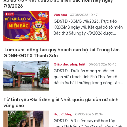
XSMB 7/8 - Kết quả xổ số miền Bắc hôm nay ngày
7/8/2026
Văn hóa
07/08/2026 10:47
GD&TĐ - XSMB 7/8/2026. Trực tiếp
KQXSMB ngày 7/8. Kết quả xổ số miền
Bắc thứ Sáu ngày 7/8/2026 được...
'Lùm xùm' công tác quy hoạch cán bộ tại Trung tâm
GDNN-GDTX Thanh Sơn
Giáo dục pháp luật
07/08/2026 10:43
GD&TĐ - Dư luận mong muốn cơ
quan hữu trách tỉnh Phú Thọ làm rõ
dấu hiệu bất thường trong công tác...
Từ tình yêu Địa lí đến giải Nhất quốc gia của nữ sinh
vùng cao
Học đường
07/08/2026 10:34
GD&TĐ - Với niềm say mê học tập,
Long Thị Hồng Diệp đã xuất sắc giành