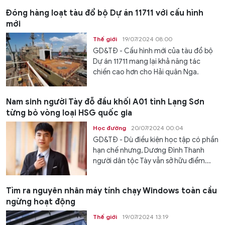
Đóng hàng loạt tàu đổ bộ Dự án 11711 với cấu hình
mới
Thế giới
19/07/2024 08:00
GD&TĐ - Cấu hình mới của tàu đổ bộ
Dự án 11711 mang lại khả năng tác
chiến cao hơn cho Hải quân Nga.
Nam sinh người Tày đỗ đầu khối A01 tỉnh Lạng Sơn
từng bỏ vòng loại HSG quốc gia
Học đường
20/07/2024 00:04
GD&TĐ - Dù điều kiện học tập có phần
hạn chế nhưng, Dương Đình Thanh
người dân tộc Tày vẫn sở hữu điểm...
Tìm ra nguyên nhân máy tính chạy Windows toàn cầu
ngừng hoạt động
Thế giới
19/07/2024 13:19