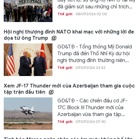
đã giảm sút sau những chỉ trích...
Thế giới
08/07/2026 02:00
Hội nghị thượng đỉnh NATO khai mạc với những lời đe
dọa từ ông Trump
GD&TĐ - Tổng thống Mỹ Donald
Trump đã đến Thổ Nhĩ Kỳ dự hội
nghị thượng đỉnh thường niên...
Thế giới
07/07/2026 23:42
Xem JF-17 Thunder mới của Azerbaijan tham gia cuộc
tập trận đầu tiên
GD&TĐ - Các chiến đấu cơ JF-
17C Block III Thunder mới của
Azerbaijan vừa tham gia tập...
Thế giới
07/07/2026 07:30