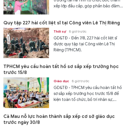
trường tại Hà Tĩnh tổ chức bốc thăm
xếp lớp đầu cấp, góp phần bảo đảm...
Quy tập 227 hài cốt liệt sĩ tại Công viên Lê Thị Riêng
Thời sự
8 giờ trước
GD&TĐ - Đến 7/8, 227 hài cốt liệt sĩ
được quy tập tại Công viên Lê Thị
Riêng (TPHCM).
TPHCM yêu cầu hoàn tất hồ sơ sắp xếp trường học
trước 15/8
Giáo dục
8 giờ trước
GD&TĐ - TPHCM yêu cầu hoàn tất hồ
sơ sắp xếp trường học trước 15/8 để
kiện toàn tổ chức, bố trí nhân sự,...
Cà Mau nỗ lực hoàn thành sắp xếp cơ sở giáo dục
trước ngày 30/8