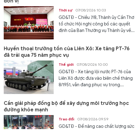
đơn vị
Thời sự
07/08/2026 10:03
GD&TĐ - Chiều 7/8, Thành ủy Cần Thơ
tổ chức Hội nghị công bố các quyết
định của Ban Thường vụ Thành ủy về...
Huyền thoại trường tồn của Liên Xô: Xe tăng PT-76
đã trải qua 75 năm phục vụ
Thế giới
07/08/2026 10:00
GD&TĐ - Xe tăng lội nước PT-76 của
Liên Xô được đưa vào biên chế tháng
8/1951, vẫn đang phục vụ trong...
Cần giải pháp đồng bộ để xây dựng môi trường học
đường khỏe mạnh
Trao đổi
07/08/2026 09:59
GD&TĐ - Để nâng cao chất lượng sức
khỏe học đường, cần đồng bộ nhiều