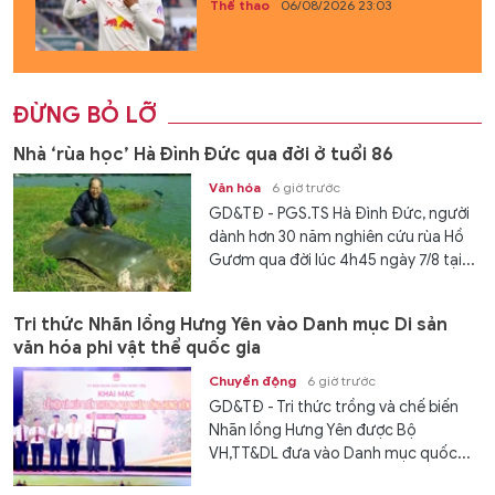
Thể thao
06/08/2026 23:03
ĐỪNG BỎ LỠ
Nhà ‘rùa học’ Hà Đình Đức qua đời ở tuổi 86
Văn hóa
6 giờ trước
GD&TĐ - PGS.TS Hà Đình Đức, người
dành hơn 30 năm nghiên cứu rùa Hồ
Gươm qua đời lúc 4h45 ngày 7/8 tại...
Tri thức Nhãn lồng Hưng Yên vào Danh mục Di sản
văn hóa phi vật thể quốc gia
Chuyển động
6 giờ trước
GD&TĐ - Tri thức trồng và chế biến
Nhãn lồng Hưng Yên được Bộ
VH,TT&DL đưa vào Danh mục quốc...