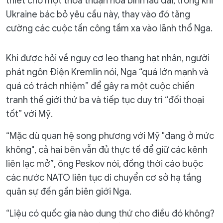
thiết cho một thỏa thuận hòa bình lâu dài, trong khi
Ukraine bác bỏ yêu cầu này, thay vào đó tăng
cường các cuộc tấn công tầm xa vào lãnh thổ Nga.
Khi được hỏi về nguy cơ leo thang hạt nhân, người
phát ngôn Điện Kremlin nói, Nga “quá lớn mạnh và
quá có trách nhiệm” để gây ra một cuộc chiến
tranh thế giới thứ ba và tiếp tục duy trì “đối thoại
tốt” với Mỹ.
“Mặc dù quan hệ song phương với Mỹ "đang ở mức
không", cả hai bên vẫn đủ thực tế để giữ các kênh
liên lạc mở”, ông Peskov nói, đồng thời cáo buộc
các nước NATO liên tục di chuyển cơ sở hạ tầng
quân sự đến gần biên giới Nga.
“Liệu có quốc gia nào dung thứ cho điều đó không?