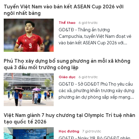
Tuyển Việt Nam vào bán kết ASEAN Cup 2026 với
ngôi nhất bảng
Thể thao
6 giờ trước
GD&TĐ - Thắng ấn tượng
Campuchia, tuyển Việt Nam đoạt vé
vào bán kết ASEAN Cup 2026 với...
Phú Thọ xây dựng bổ sung phương án mỗi xã không
quá 3 đầu mối trường công lập
Giáo dục
6 giờ trước
GD&TĐ - Sở GD&ĐT Phú Thọ yêu cầu
các xã, phường khẩn trương xây dựng
phương án dự phòng sắp xếp mạng...
Việt Nam giành 7 huy chương tại Olympic Trí tuệ nhân
tạo quốc tế 2026
Học đường
7 giờ trước
GD&TĐ - Ngày 7/8, Bộ GD&ĐT nhận