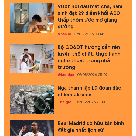
Vượt nỗi đau mất cha, nam
sinh đạt 29 điểm khối A00
thấp thỏm ước mơ giảng
đường
Nhân ái
07/08/2026 03:48
Bộ GD&ĐT hướng dẫn rèn
luyện thể chất, thực hành
nghệ thuật trong nhà
trường
Giáo dục
07/08/2026 05:02
Nga thành lập Lữ đoàn đặc
nhiệm Ukraine
Thế giới
06/08/2026 23:13
Real Madrid sở hữu tân binh
đắt giá nhất lịch sử