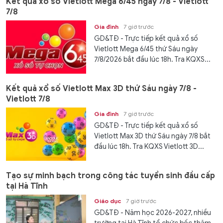
Kết quả xổ số Vietlott Mega 6/45 ngày 7/8 - Vietlott
7/8
Gia đình
7 giờ trước
GD&TĐ - Trực tiếp kết quả xổ số
Vietlott Mega 6/45 thứ Sáu ngày
7/8/2026 bắt đầu lúc 18h. Tra KQXS...
Kết quả xổ số Vietlott Max 3D thứ Sáu ngày 7/8 -
Vietlott 7/8
Gia đình
7 giờ trước
GD&TĐ - Trực tiếp kết quả xổ số
Vietlott Max 3D thứ Sáu ngày 7/8 bắt
đầu lúc 18h. Tra KQXS Vietlott 3D...
Tạo sự minh bạch trong công tác tuyển sinh đầu cấp
tại Hà Tĩnh
Giáo dục
7 giờ trước
GD&TĐ - Năm học 2026-2027, nhiều