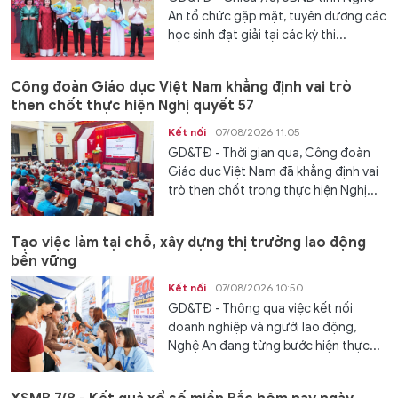
An tổ chức gặp mặt, tuyên dương các
học sinh đạt giải tại các kỳ thi...
Công đoàn Giáo dục Việt Nam khẳng định vai trò
then chốt thực hiện Nghị quyết 57
Kết nối
07/08/2026 11:05
GD&TĐ - Thời gian qua, Công đoàn
Giáo dục Việt Nam đã khẳng định vai
trò then chốt trong thực hiện Nghị...
Tạo việc làm tại chỗ, xây dựng thị trường lao động
bền vững
Kết nối
07/08/2026 10:50
GD&TĐ - Thông qua việc kết nối
doanh nghiệp và người lao động,
Nghệ An đang từng bước hiện thực...