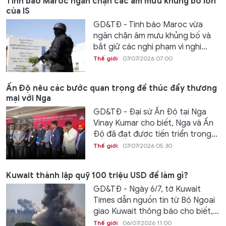
Tình báo Maroc ngăn chặn các âm mưu khủng bố lớn
của IS
GD&TĐ - Tình báo Maroc vừa
ngăn chặn âm mưu khủng bố và
bắt giữ các nghi phạm vì nghi...
Thế giới
07/07/2026 07:00
Ấn Độ nêu các bước quan trọng để thúc đẩy thương
mại với Nga
GD&TĐ - Đại sứ Ấn Độ tại Nga
Vinay Kumar cho biết, Nga và Ấn
Độ đã đạt được tiến triển trong...
Thế giới
07/07/2026 05:30
Kuwait thành lập quỹ 100 triệu USD để làm gì?
GD&TĐ - Ngày 6/7, tờ Kuwait
Times dẫn nguồn tin từ Bộ Ngoại
giao Kuwait thông báo cho biết,...
Thế giới
06/07/2026 11:00