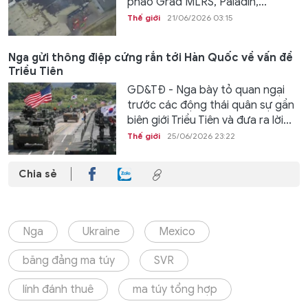
pháo Grad MLRS, Paladin,...
Thế giới
21/06/2026 03:15
Nga gửi thông điệp cứng rắn tới Hàn Quốc về vấn đề
Triều Tiên
GD&TĐ - Nga bày tỏ quan ngại
trước các động thái quân sự gần
biên giới Triều Tiên và đưa ra lời...
Thế giới
25/06/2026 23:22
Chia sẻ
Nga
Ukraine
Mexico
băng đảng ma túy
SVR
lính đánh thuê
ma túy tổng hợp