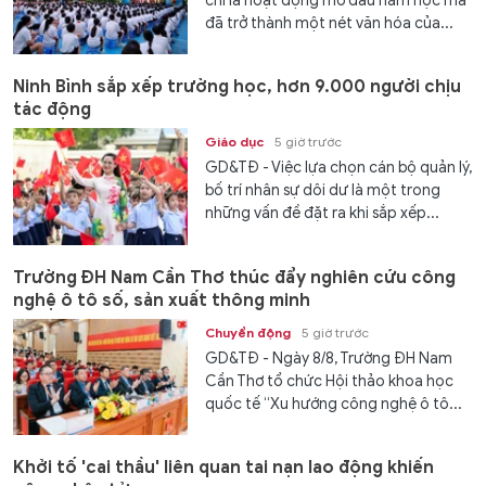
chỉ là hoạt động mở đầu năm học mà
đã trở thành một nét văn hóa của...
Ninh Bình sắp xếp trường học, hơn 9.000 người chịu
tác động
Giáo dục
5 giờ trước
GD&TĐ - Việc lựa chọn cán bộ quản lý,
bố trí nhân sự dôi dư là một trong
những vấn đề đặt ra khi sắp xếp...
Trường ĐH Nam Cần Thơ thúc đẩy nghiên cứu công
nghệ ô tô số, sản xuất thông minh
Chuyển động
5 giờ trước
GD&TĐ - Ngày 8/8, Trường ĐH Nam
Cần Thơ tổ chức Hội thảo khoa học
quốc tế “Xu hướng công nghệ ô tô...
Khởi tố 'cai thầu' liên quan tai nạn lao động khiến