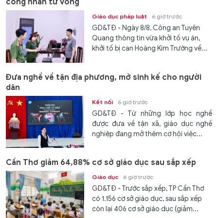
công nhân tử vong
Giáo dục pháp luật
6 giờ trước
GD&TĐ - Ngày 8/8, Công an Tuyên
Quang thông tin vừa khởi tố vụ án,
khởi tố bị can Hoàng Kim Trường về...
Đưa nghề về tận địa phương, mở sinh kế cho người
dân
Kết nối
6 giờ trước
GD&TĐ - Từ những lớp học nghề
được đưa về tận xã, giáo dục nghề
nghiệp đang mở thêm cơ hội việc...
Cần Thơ giảm 64,88% cơ sở giáo dục sau sắp xếp
Giáo dục
6 giờ trước
GD&TĐ - Trước sắp xếp, TP Cần Thơ
có 1.156 cơ sở giáo dục, sau sắp xếp
còn lại 406 cơ sở giáo dục (giảm...