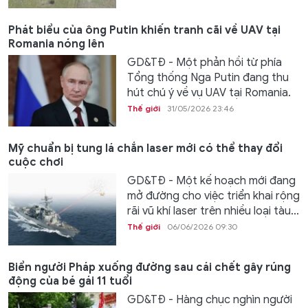
Phát biểu của ông Putin khiến tranh cãi về UAV tại
Romania nóng lên
GD&TĐ - Một phản hồi từ phía
Tổng thống Nga Putin đang thu
hút chú ý về vụ UAV tại Romania.
Thế giới
31/05/2026 23:46
Mỹ chuẩn bị tung lá chắn laser mới có thể thay đổi
cuộc chơi
GD&TĐ - Một kế hoạch mới đang
mở đường cho việc triển khai rộng
rãi vũ khí laser trên nhiều loại tàu...
Thế giới
06/06/2026 09:30
Biển người Pháp xuống đường sau cái chết gây rúng
động của bé gái 11 tuổi
GD&TĐ - Hàng chục nghìn người