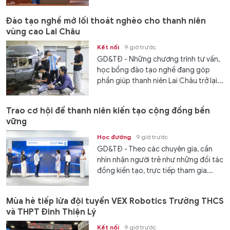
Đào tạo nghề mở lối thoát nghèo cho thanh niên
vùng cao Lai Châu
Kết nối
9 giờ trước
GD&TĐ - Những chương trình tư vấn,
học bổng đào tạo nghề đang góp
phần giúp thanh niên Lai Châu trở lại...
Trao cơ hội để thanh niên kiến tạo cộng đồng bền
vững
Học đường
9 giờ trước
GD&TĐ - Theo các chuyên gia, cần
nhìn nhận người trẻ như những đối tác
đồng kiến tạo, trực tiếp tham gia...
Mùa hè tiếp lửa đội tuyển VEX Robotics Trường THCS
và THPT Đinh Thiện Lý
Kết nối
9 giờ trước