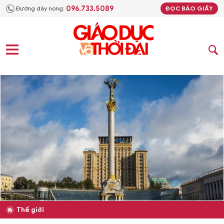
096.733.5089
Đường dây nóng:
ĐỌC BÁO GIẤY
Thế giới