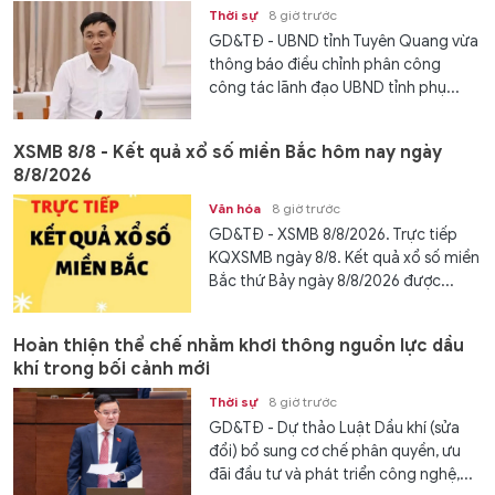
Thời sự
8 giờ trước
GD&TĐ - UBND tỉnh Tuyên Quang vừa
thông báo điều chỉnh phân công
công tác lãnh đạo UBND tỉnh phụ...
XSMB 8/8 - Kết quả xổ số miền Bắc hôm nay ngày
8/8/2026
Văn hóa
8 giờ trước
GD&TĐ - XSMB 8/8/2026. Trực tiếp
KQXSMB ngày 8/8. Kết quả xổ số miền
Bắc thứ Bảy ngày 8/8/2026 được...
Hoàn thiện thể chế nhằm khơi thông nguồn lực dầu
khí trong bối cảnh mới
Thời sự
8 giờ trước
GD&TĐ - Dự thảo Luật Dầu khí (sửa
đổi) bổ sung cơ chế phân quyền, ưu
đãi đầu tư và phát triển công nghệ,...