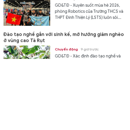
GD&TĐ - ​​Xuyên suốt mùa hè 2026,
phòng Robotics của Trường THCS và
THPT Đinh Thiện Lý (LSTS) luôn sôi...
Đào tạo nghề gắn với sinh kế, mở hướng giảm nghèo
ở vùng cao Tà Rụt
Chuyển động
9 giờ trước
GD&TĐ - Xác định đào tạo nghề và
giải quyết việc làm là chìa khoá then
chốt để giảm nghèo bền vững, xã Tà...
XSMT 8/8 - Kết quả xổ số miền Trung hôm nay ngày
8/8/2026
Văn hóa
9 giờ trước
GD&TĐ - XSMT 8/8/2026. Kết quả xổ
số hôm nay ngày 8/8. Trực tiếp
KQXSMT 8/8. KQXSMT 8/8. Kết quả...