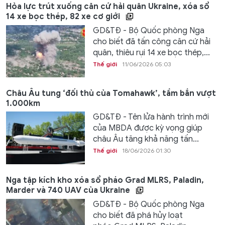
Hỏa lực trút xuống căn cứ hải quân Ukraine, xóa sổ
14 xe bọc thép, 82 xe cơ giới
GD&TĐ - Bộ Quốc phòng Nga
cho biết đã tấn công căn cứ hải
quân, thiêu rụi 14 xe bọc thép,...
Thế giới
11/06/2026 05:03
Châu Âu tung ‘đối thủ của Tomahawk’, tầm bắn vượt
1.000km
GD&TĐ - Tên lửa hành trình mới
của MBDA được kỳ vọng giúp
châu Âu tăng khả năng tấn...
Thế giới
18/06/2026 01:30
Nga tập kích kho xóa sổ pháo Grad MLRS, Paladin,
Marder và 740 UAV của Ukraine
GD&TĐ - Bộ Quốc phòng Nga
cho biết đã phá hủy loạt