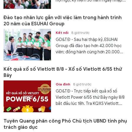
hội ngộ, kỷ niệm 30 năm ngày nhập...
Đào tạo nhân lực gắn với việc làm trong hành trình
20 năm của ESUHAI Group
Kết nối
8 giờ trước
GD&TĐ - Sau hai thập kỷ, ESUHAI
Group đã đào tạo hơn 42.000 học
viên; đồng hành cùng hơn 20.000...
Kết quả xổ số Vietlott 8/8 - Xổ số Vietlott 6/55 thứ
Bảy
Gia đình
8 giờ trước
GD&TĐ - Trực tiếp kết quả xổ số
Vietlott Power 6/55 thứ Bảy ngày 8/8
bắt đầu lúc 18h. Tra KQXS Vietlott...
Tuyên Quang phân công Phó Chủ tịch UBND tỉnh phụ
trách giáo dục