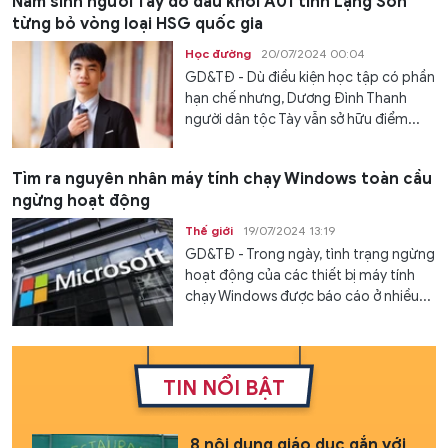
Nam sinh người Tày đỗ đầu khối A01 tỉnh Lạng Sơn
từng bỏ vòng loại HSG quốc gia
Học đường
20/07/2024 00:04
GD&TĐ - Dù điều kiện học tập có phần
hạn chế nhưng, Dương Đình Thanh
người dân tộc Tày vẫn sở hữu điểm...
Tìm ra nguyên nhân máy tính chạy Windows toàn cầu
ngừng hoạt động
Thế giới
19/07/2024 13:19
GD&TĐ - Trong ngày, tình trạng ngừng
hoạt động của các thiết bị máy tính
chạy Windows được báo cáo ở nhiều...
TIN NỔI BẬT
8 nội dung giáo dục gắn với