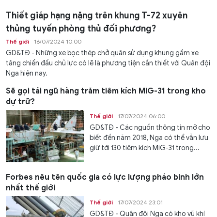
Thiết giáp hạng nặng trên khung T-72 xuyên
thủng tuyến phòng thủ đối phương?
Thế giới
16/07/2024 10:00
GD&TĐ - Những xe bọc thép chở quân sử dụng khung gầm xe
tăng chiến đấu chủ lực có lẽ là phương tiện cần thiết với Quân đội
Nga hiện nay.
Sẽ gọi tái ngũ hàng trăm tiêm kích MiG-31 trong kho
dự trữ?
Thế giới
17/07/2024 06:00
GD&TĐ - Các nguồn thông tin mở cho
biết đến năm 2018, Nga có thể vẫn lưu
giữ tới 130 tiêm kích MiG-31 trong...
Forbes nêu tên quốc gia có lực lượng pháo binh lớn
nhất thế giới
Thế giới
17/07/2024 23:01
GD&TĐ - Quân đội Nga có kho vũ khí