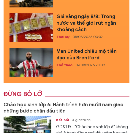
Giá vàng ngày 8/8: Trong
nước và thế giới rút ngắn
khoảng cách
Thời sự
08/08/2026 00:32
Man United chiêu mộ tiền
đạo của Brentford
Thể thao
07/08/2026 23:09
ĐỪNG BỎ LỠ
Chào học sinh lớp 6: Hành trình hơn mười năm gieo
những bước chân đầu tiên
Kết nối
4 giờ trước
GD&TĐ - "Chào học sinh lớp 6" không