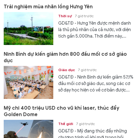
Trải nghiệm mùa nhãn lồng Hưng Yên
Thời sự
7 giờ trước
GD&TĐ - Hưng Yên được mệnh danh
là thủ phủ nhãn của cả nước, với diện
tích gần 5.000ha. Thời điểm này,...
Ninh Bình dự kiến giảm hơn 800 đầu mối cơ sở giáo
dục
Giáo dục
7 giờ trước
GD&TĐ - Ninh Bình dự kiến giảm 57,1%
đầu mối cơ sở giáo dục, song các cơ
sở dạy học hiện có về cơ bản được...
Mỹ chi 400 triệu USD cho vũ khí laser, thúc đẩy
Golden Dome
Thế giới
7 giờ trước
GD&TĐ - Mỹ đang thúc đẩy những
chương trình vũ khí mới trong bối