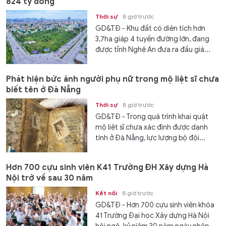
824 tỷ đồng
Thời sự
8 giờ trước
GD&TĐ - Khu đất có diện tích hơn
3,7ha giáp 4 tuyến đường lớn, đang
được tỉnh Nghệ An đưa ra đấu giá...
Phát hiện bức ảnh người phụ nữ trong mộ liệt sĩ chưa
biết tên ở Đà Nẵng
Thời sự
8 giờ trước
GD&TĐ - Trong quá trình khai quật
mộ liệt sĩ chưa xác định được danh
tính ở Đà Nẵng, lực lượng bộ đội...
Hơn 700 cựu sinh viên K41 Trường ĐH Xây dựng Hà
Nội trở về sau 30 năm
Kết nối
8 giờ trước
GD&TĐ - Hơn 700 cựu sinh viên khóa
41 Trường Đại học Xây dựng Hà Nội