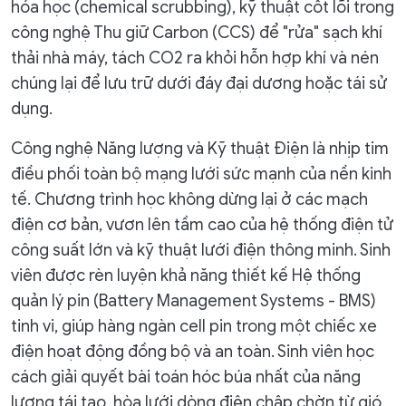
hóa học (chemical scrubbing), kỹ thuật cốt lõi trong
công nghệ Thu giữ Carbon (CCS) để "rửa" sạch khí
thải nhà máy, tách CO2 ra khỏi hỗn hợp khí và nén
chúng lại để lưu trữ dưới đáy đại dương hoặc tái sử
dụng.
Công nghệ Năng lượng và Kỹ thuật Điện là nhịp tim
điều phối toàn bộ mạng lưới sức mạnh của nền kinh
tế. Chương trình học không dừng lại ở các mạch
điện cơ bản, vươn lên tầm cao của hệ thống điện tử
công suất lớn và kỹ thuật lưới điện thông minh. Sinh
viên được rèn luyện khả năng thiết kế Hệ thống
quản lý pin (Battery Management Systems - BMS)
tinh vi, giúp hàng ngàn cell pin trong một chiếc xe
điện hoạt động đồng bộ và an toàn. Sinh viên học
cách giải quyết bài toán hóc búa nhất của năng
lượng tái tạo, hòa lưới dòng điện chập chờn từ gió