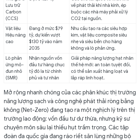
Lưu trữ
về phát thải khí nhà kính, ép
Carbon
buộc các nhà máy phải xử lý
(CCS)
CO2 tại nguồn.
Vật liệu
Đang ở mức $79
Nhu cầu tạo ra các siêu hợp
Hiệu năng
tỷ, dự kiến vượt
kim, vật liệu composite siêu
cao
$130 tỷ vào năm
nhẹ và siêu bền cho hàng
2035
không và lò phản ứng.
Lò phản
Nhận nguồn vốn
Giải pháp năng lượng hạt nhân
ứng mô-
đầu tư hàng chục
thế hệ mới: an toàn tuyệt đối,
đun nhỏ
tỷ đô la từ chính
có thể sản xuất hàng loạt và
(SMR)
phủ và tư nhân
lắp ráp linh hoạt.
Mở rộng nhanh chóng của các phân khúc thị trường
năng lượng sạch và công nghệ phát thải ròng bằng
không (Net-Zero) đang tạo ra một nghịch lý trên thị
trường lao động: vốn đầu tư dư thừa, nhưng kỹ sư
chuyên môn sâu lại thiếu hụt trầm trọng. Các tập
đoàn đa quốc gia đang ráo riết săn lùng những bộ