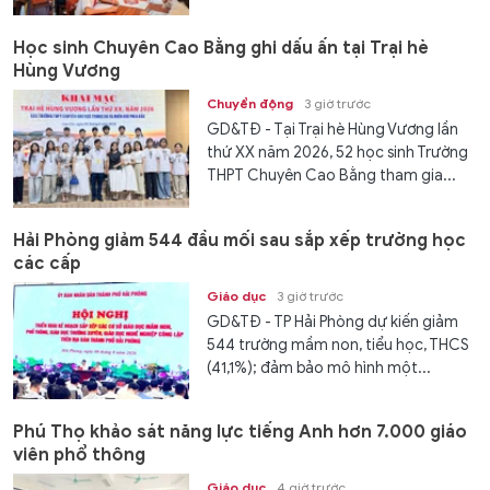
Học sinh Chuyên Cao Bằng ghi dấu ấn tại Trại hè
Hùng Vương
Chuyển động
3 giờ trước
GD&TĐ - Tại Trại hè Hùng Vương lần
thứ XX năm 2026, 52 học sinh Trường
THPT Chuyên Cao Bằng tham gia...
Hải Phòng giảm 544 đầu mối sau sắp xếp trường học
các cấp
Giáo dục
3 giờ trước
GD&TĐ - TP Hải Phòng dự kiến giảm
544 trường mầm non, tiểu học, THCS
(41,1%); đảm bảo mô hình một...
Phú Thọ khảo sát năng lực tiếng Anh hơn 7.000 giáo
viên phổ thông
Giáo dục
4 giờ trước