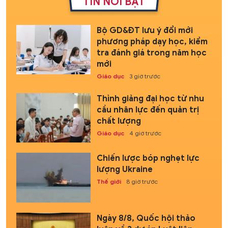
TIN NỔI BẬT
Bộ GD&ĐT lưu ý đổi mới
phương pháp dạy học, kiểm
tra đánh giá trong năm học
mới
Giáo dục
3 giờ trước
Thỉnh giảng đại học từ nhu
cầu nhân lực đến quản trị
chất lượng
Giáo dục
4 giờ trước
Chiến lược bóp nghẹt lực
lượng Ukraine
Thế giới
8 giờ trước
Ngày 8/8, Quốc hội thảo