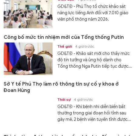
GD&TĐ - Phú Thọ tổ chức khảo sát
năng lực tiếng Anh đối với 7.010 giáo
viên phổ thông năm 2026.
Công bố mức tín nhiệm mới của Tổng thống Putin
Thế giới
4 giờ trước
GD&TĐ - Khảo sát mới cho thấy mức
độ tin tưởng và ủng hộ dành cho
Tổng thống Nga Putin tiếp tục được...
Sở Y tế Phú Thọ làm rõ thông tin sự cố y khoa ở
Đoan Hùng
Thời sự
4 giờ trước
GD&TĐ - Khi bệnh nhi diễn biến bất
thường trong giai đoạn hồi tỉnh sau
gây mê, 2 bệnh viện tuyến tỉnh được...