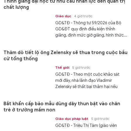
Thỉnh giảng đại học từ nhu cầu nhân lực đến quản trị
chất lượng
Giáo dục
4 giờ trước
GD&TĐ - Thông tư 59/2026 của Bộ
GD&ĐT quy định điều kiện thỉnh
giảng, định mức giờ giảng, hình thức...
Thăm dò tiết lộ ông Zelensky sẽ thua trong cuộc bầu
cử tổng thống
Thế giới
5 giờ trước
GD&TĐ - Theo một cuộc khảo sát
mới đây, nhà lãnh đạo Vladimir
Zelensky sẽ thất bại thảm hại nếu
cuộc bầu...
Bắt khẩn cấp bảo mẫu dùng dây thun bật vào chân
trẻ ở trường mầm non
Giáo dục pháp luật
5 giờ trước
GD&TĐ - Triệu Thị Tâm (giáo viên