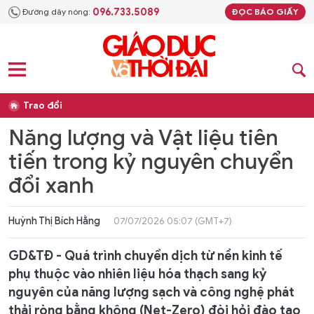
096.733.5089
Đường dây nóng:
ĐỌC BÁO GIẤY
Trao đổi
Năng lượng và Vật liệu tiên
tiến trong kỷ nguyên chuyển
đổi xanh
Huỳnh Thị Bích Hằng
07/07/2026 05:07 (GMT+7)
GD&TĐ - Quá trình chuyển dịch từ nền kinh tế
phụ thuộc vào nhiên liệu hóa thạch sang kỷ
nguyên của năng lượng sạch và công nghệ phát
thải ròng bằng không (Net-Zero) đòi hỏi đào tạo