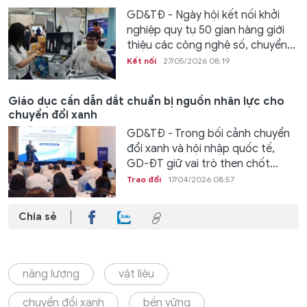
GD&TĐ - Ngày hội kết nối khởi
nghiệp quy tụ 50 gian hàng giới
thiệu các công nghệ số, chuyển...
Kết nối
27/05/2026 08:19
Giáo dục cần dẫn dắt chuẩn bị nguồn nhân lực cho
chuyển đổi xanh
GD&TĐ - Trong bối cảnh chuyển
đổi xanh và hội nhập quốc tế,
GD-ĐT giữ vai trò then chốt...
Trao đổi
17/04/2026 08:57
Chia sẻ
năng lượng
vật liệu
chuyển đổi xanh
bền vững