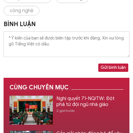
công nghệ
BÌNH LUẬN
Gửi bình luận
CÙNG CHUYÊN MỤC
Nghị quyết 71-NQ/TW: Đột
phá từ đội ngũ nhà giáo
2 giờ trước