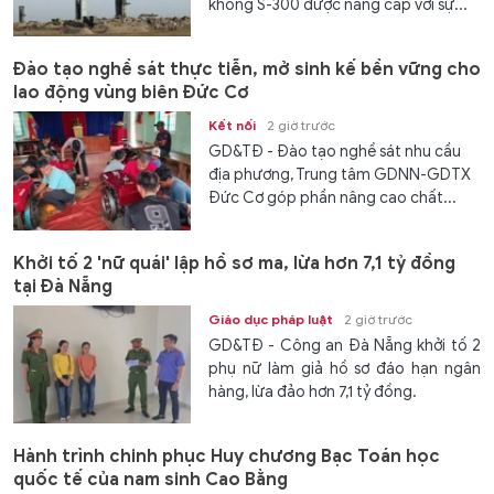
không S-300 được nâng cấp với sự...
Đào tạo nghề sát thực tiễn, mở sinh kế bền vững cho
lao động vùng biên Đức Cơ
Kết nối
2 giờ trước
GD&TĐ - Đào tạo nghề sát nhu cầu
địa phương, Trung tâm GDNN-GDTX
Đức Cơ góp phần nâng cao chất...
Khởi tố 2 'nữ quái' lập hồ sơ ma, lừa hơn 7,1 tỷ đồng
tại Đà Nẵng
Giáo dục pháp luật
2 giờ trước
GD&TĐ - Công an Đà Nẵng khởi tố 2
phụ nữ làm giả hồ sơ đáo hạn ngân
hàng, lừa đảo hơn 7,1 tỷ đồng.
Hành trình chinh phục Huy chương Bạc Toán học
quốc tế của nam sinh Cao Bằng