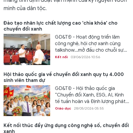
mang tính định đoạt vận mệnh của kỷ nguyên vươn
mình của dân tộc.
Đào tạo nhân lực chất lượng cao 'chìa khóa' cho
chuyển đổi xanh
GD&TĐ - Hoạt động triển lãm
công nghệ, hội chợ xanh cùng
talkshow...mở đầu cho chuỗi sự...
Kết nối
03/06/2026 10:56
Hội thảo quốc gia về chuyển đổi xanh quy tụ 4.000
sinh viên tham dự
GD&TĐ - Hội thảo quốc gia
“Chuyển đổi Xanh, ESG, AI, Kinh
tế tuần hoàn và Định lượng phát...
Giáo dục
28/05/2026 05:55
Kết nối thúc đẩy ứng dụng công nghệ số, chuyển đổi
xanh