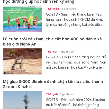
học đường giúp học sinh rèn kỹ năng
Thể thao
1 giờ trước
GD&TĐ - Sau nhiều tháng luyện tập,
hàng nghìn học sinh TP.HCM đã khép
lại mùa hè bằng những bài biểu diễn...
Lũ cuốn trôi cầu tạm, chia cắt hơn 400 hộ dân ở xã
biên giới Nghệ An
Thời sự
1 giờ trước
GD&TĐ - Do lũ từ thượng nguồn đổ
về, cầu tạm bắc qua sông Nậm Nơn
nối vào bản Yên Hòa (xã Mỹ Lý, Nghệ...
Mỹ giúp S-300 Ukraine đánh chặn tên lửa siêu thanh
Zircon, Kinzhal
Thế giới
1 giờ trước
GD&TĐ - Đến cuối năm 2026, Ukraine
dự kiến ​​sẽ sở hữu hệ thống phòng