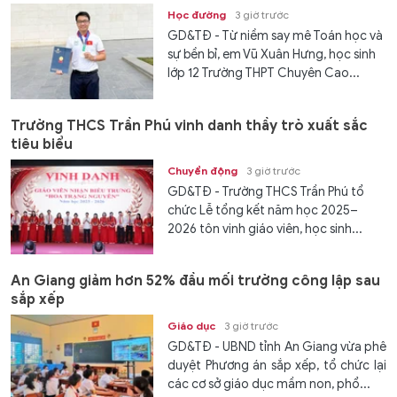
Học đường
3 giờ trước
GD&TĐ - Từ niềm say mê Toán học và
sự bền bỉ, em Vũ Xuân Hưng, học sinh
lớp 12 Trường THPT Chuyên Cao...
Trường THCS Trần Phú vinh danh thầy trò xuất sắc
tiêu biểu
Chuyển động
3 giờ trước
GD&TĐ - Trường THCS Trần Phú tổ
chức Lễ tổng kết năm học 2025–
2026 tôn vinh giáo viên, học sinh...
An Giang giảm hơn 52% đầu mối trường công lập sau
sắp xếp
Giáo dục
3 giờ trước
GD&TĐ - UBND tỉnh An Giang vừa phê
duyệt Phương án sắp xếp, tổ chức lại
các cơ sở giáo dục mầm non, phổ...