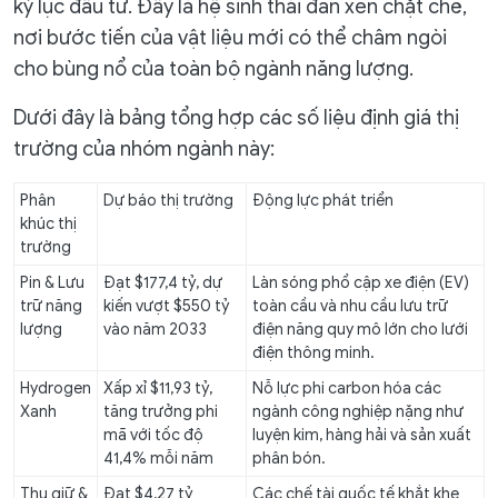
kỷ lục đầu tư. Đây là hệ sinh thái đan xen chặt chẽ,
nơi bước tiến của vật liệu mới có thể châm ngòi
cho bùng nổ của toàn bộ ngành năng lượng.
Dưới đây là bảng tổng hợp các số liệu định giá thị
trường của nhóm ngành này:
Phân
Dự báo thị trường
Động lực phát triển
khúc thị
trường
Pin & Lưu
Đạt $177,4 tỷ, dự
Làn sóng phổ cập xe điện (EV)
trữ năng
kiến vượt $550 tỷ
toàn cầu và nhu cầu lưu trữ
lượng
vào năm 2033
điện năng quy mô lớn cho lưới
điện thông minh.
Hydrogen
Xấp xỉ $11,93 tỷ,
Nỗ lực phi carbon hóa các
Xanh
tăng trưởng phi
ngành công nghiệp nặng như
mã với tốc độ
luyện kim, hàng hải và sản xuất
41,4% mỗi năm
phân bón.
Thu giữ &
Đạt $4,27 tỷ
Các chế tài quốc tế khắt khe