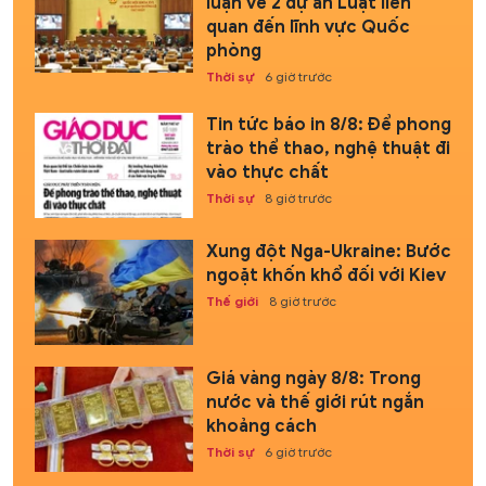
luận về 2 dự án Luật liên
quan đến lĩnh vực Quốc
phòng
Thời sự
6 giờ trước
Tin tức báo in 8/8: Để phong
trào thể thao, nghệ thuật đi
vào thực chất
Thời sự
8 giờ trước
Xung đột Nga-Ukraine: Bước
ngoặt khốn khổ đối với Kiev
Thế giới
8 giờ trước
Giá vàng ngày 8/8: Trong
nước và thế giới rút ngắn
khoảng cách
Thời sự
6 giờ trước