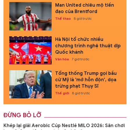
Man United chiêu mộ tiền
đạo của Brentford
Thể thao
8 giờ trước
Hà Nội tổ chức nhiều
chương trình nghệ thuật dịp
Quốc khánh
Văn hóa
7 giờ trước
Tổng thống Trump gọi bầu
cử Mỹ là 'mớ hỗn độn', dọa
trừng phạt Thụy Sĩ
Thế giới
8 giờ trước
ĐỪNG BỎ LỠ
Khép lại giải Aerobic Cúp Nestlé MILO 2026: Sân chơi