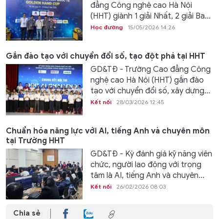
đẳng Công nghệ cao Hà Nội
(HHT) giành 1 giải Nhất, 2 giải Ba...
Học đường
15/05/2026 14:26
Gắn đào tạo với chuyển đổi số, tạo đột phá tại HHT
GD&TĐ - Trường Cao đẳng Công
nghệ cao Hà Nội (HHT) gắn đào
tạo với chuyển đổi số, xây dựng...
Kết nối
28/03/2026 12:45
Chuẩn hóa năng lực với AI, tiếng Anh và chuyên môn
tại Trường HHT
GD&TĐ - Kỳ đánh giá kỹ năng viên
chức, người lao động với trọng
tâm là AI, tiếng Anh và chuyên...
Kết nối
26/02/2026 08:03
Chia sẻ