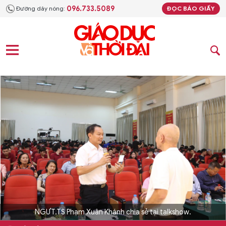
096.733.5089
Đường dây nóng:
ĐỌC BÁO GIẤY
NGƯT.TS Phạm Xuân Khánh chia sẻ tại talkshow.