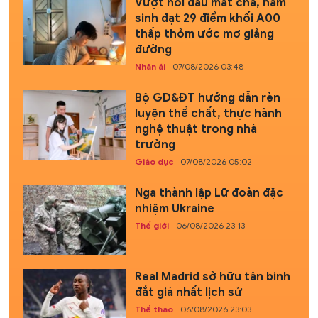
Vượt nỗi đau mất cha, nam
sinh đạt 29 điểm khối A00
thấp thỏm ước mơ giảng
đường
Nhân ái
07/08/2026 03:48
Bộ GD&ĐT hướng dẫn rèn
luyện thể chất, thực hành
nghệ thuật trong nhà
trường
Giáo dục
07/08/2026 05:02
Nga thành lập Lữ đoàn đặc
nhiệm Ukraine
Thế giới
06/08/2026 23:13
Real Madrid sở hữu tân binh
đắt giá nhất lịch sử
Thể thao
06/08/2026 23:03