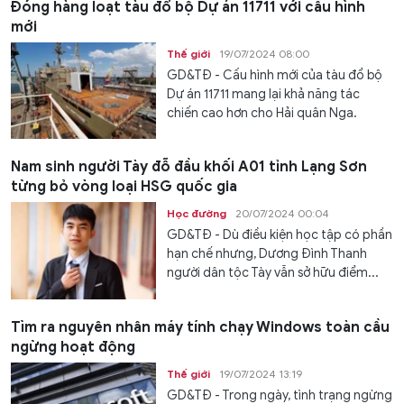
Đóng hàng loạt tàu đổ bộ Dự án 11711 với cấu hình
mới
Thế giới
19/07/2024 08:00
GD&TĐ - Cấu hình mới của tàu đổ bộ
Dự án 11711 mang lại khả năng tác
chiến cao hơn cho Hải quân Nga.
Nam sinh người Tày đỗ đầu khối A01 tỉnh Lạng Sơn
từng bỏ vòng loại HSG quốc gia
Học đường
20/07/2024 00:04
GD&TĐ - Dù điều kiện học tập có phần
hạn chế nhưng, Dương Đình Thanh
người dân tộc Tày vẫn sở hữu điểm...
Tìm ra nguyên nhân máy tính chạy Windows toàn cầu
ngừng hoạt động
Thế giới
19/07/2024 13:19
GD&TĐ - Trong ngày, tình trạng ngừng