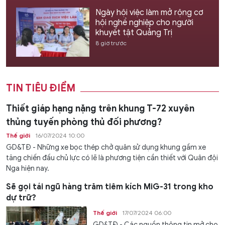
Ngày hội việc làm mở rộng cơ
hội nghề nghiệp cho người
khuyết tật Quảng Trị
8 giờ trước
TIN TIÊU ĐIỂM
Thiết giáp hạng nặng trên khung T-72 xuyên
thủng tuyến phòng thủ đối phương?
Thế giới
16/07/2024 10:00
GD&TĐ - Những xe bọc thép chở quân sử dụng khung gầm xe
tăng chiến đấu chủ lực có lẽ là phương tiện cần thiết với Quân đội
Nga hiện nay.
Sẽ gọi tái ngũ hàng trăm tiêm kích MiG-31 trong kho
dự trữ?
Thế giới
17/07/2024 06:00
GD&TĐ - Các nguồn thông tin mở cho