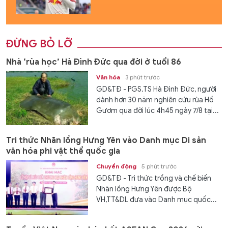
ĐỪNG BỎ LỠ
Nhà ‘rùa học’ Hà Đình Đức qua đời ở tuổi 86
Văn hóa
3 phút trước
GD&TĐ - PGS.TS Hà Đình Đức, người
dành hơn 30 năm nghiên cứu rùa Hồ
Gươm qua đời lúc 4h45 ngày 7/8 tại...
Tri thức Nhãn lồng Hưng Yên vào Danh mục Di sản
văn hóa phi vật thể quốc gia
Chuyển động
5 phút trước
GD&TĐ - Tri thức trồng và chế biến
Nhãn lồng Hưng Yên được Bộ
VH,TT&DL đưa vào Danh mục quốc...