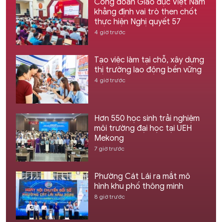
Công đoàn Giáo dục Việt Nam
khẳng định vai trò then chốt
thực hiện Nghị quyết 57
4 giờ trước
Tạo việc làm tại chỗ, xây dựng
thị trường lao động bền vững
4 giờ trước
Hơn 550 học sinh trải nghiệm
môi trường đại học tại UEH
Mekong
7 giờ trước
Phường Cát Lái ra mắt mô
hình khu phố thông minh
8 giờ trước