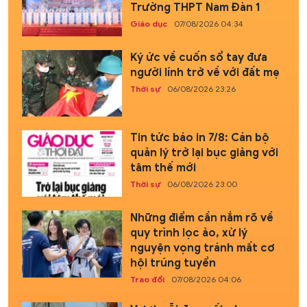
Trường THPT Nam Đàn 1
Giáo dục
07/08/2026 04:34
Ký ức về cuốn sổ tay đưa
người lính trở về với đất mẹ
Thời sự
06/08/2026 23:26
Tin tức báo in 7/8: Cán bộ
quản lý trở lại bục giảng với
tâm thế mới
Thời sự
06/08/2026 23:00
Những điểm cần nắm rõ về
quy trình lọc ảo, xử lý
nguyện vọng tránh mất cơ
hội trúng tuyển
Trao đổi
07/08/2026 04:06