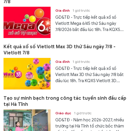
7/8
Gia đình
1 giờ trước
GD&TĐ - Trực tiếp kết quả xổ số
Vietlott Mega 6/45 thứ Sáu ngày
7/8/2026 bắt đầu lúc 18h. Tra KQXS...
Kết quả xổ số Vietlott Max 3D thứ Sáu ngày 7/8 -
Vietlott 7/8
Gia đình
1 giờ trước
GD&TĐ - Trực tiếp kết quả xổ số
Vietlott Max 3D thứ Sáu ngày 7/8 bắt
đầu lúc 18h. Tra KQXS Vietlott 3D...
Tạo sự minh bạch trong công tác tuyển sinh đầu cấp
tại Hà Tĩnh
Giáo dục
1 giờ trước
GD&TĐ - Năm học 2026-2027, nhiều
trường tại Hà Tĩnh tổ chức bốc thăm