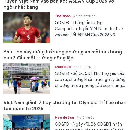
Tuyển Việt Nam vào bán kết ASEAN Cup 2026 với
ngôi nhất bảng
Thể thao
26 phút trước
GD&TĐ - Thắng ấn tượng
Campuchia, tuyển Việt Nam đoạt vé
vào bán kết ASEAN Cup 2026 với...
Phú Thọ xây dựng bổ sung phương án mỗi xã không
quá 3 đầu mối trường công lập
Giáo dục
43 phút trước
GD&TĐ - Sở GD&ĐT Phú Thọ yêu cầu
các xã, phường khẩn trương xây dựng
phương án dự phòng sắp xếp mạng...
Việt Nam giành 7 huy chương tại Olympic Trí tuệ nhân
tạo quốc tế 2026
Học đường
1 giờ trước
GD&TĐ - Ngày 7/8, Bộ GD&ĐT nhận