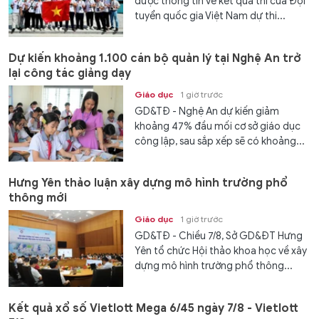
được thông tin về kết quả thi của Đội
tuyển quốc gia Việt Nam dự thi...
Dự kiến khoảng 1.100 cán bộ quản lý tại Nghệ An trở
lại công tác giảng dạy
Giáo dục
1 giờ trước
GD&TĐ - Nghệ An dự kiến giảm
khoảng 47% đầu mối cơ sở giáo dục
công lập, sau sắp xếp sẽ có khoảng...
Hưng Yên thảo luận xây dựng mô hình trường phổ
thông mới
Giáo dục
1 giờ trước
GD&TĐ - Chiều 7/8, Sở GD&ĐT Hưng
Yên tổ chức Hội thảo khoa học về xây
dựng mô hình trường phổ thông...
Kết quả xổ số Vietlott Mega 6/45 ngày 7/8 - Vietlott