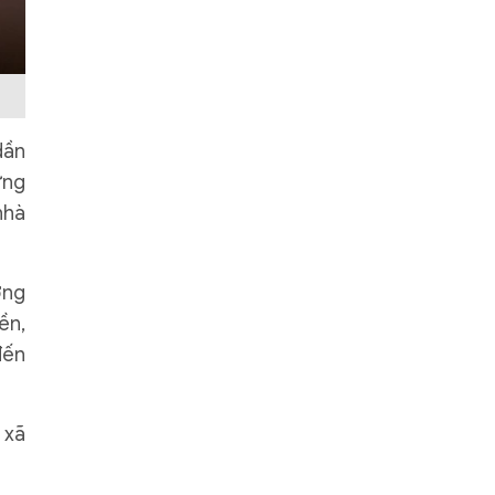
dần
ựng
nhà
ờng
ền,
đến
 xã