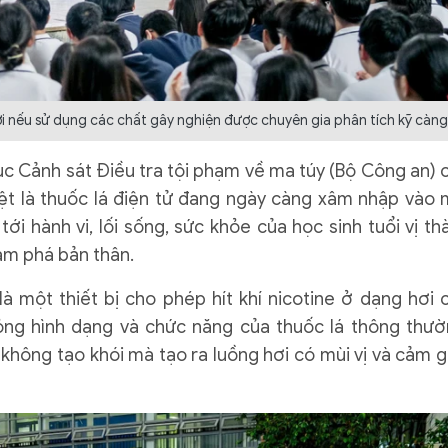
nếu sử dụng các chất gây nghiện được chuyên gia phân tích kỹ càng
ục Cảnh sát Điều tra tội phạm về ma túy (Bộ Công an) 
biệt là thuốc lá điện tử đang ngày càng xâm nhập vào 
i hành vi, lối sống, sức khỏe của học sinh tuổi vị th
hám phá bản thân.
 là một thiết bị cho phép hít khí nicotine ở dạng hơi 
ỏng hình dạng và chức năng của thuốc lá thông thườ
 không tạo khói mà tạo ra luồng hơi có mùi vị và cảm g