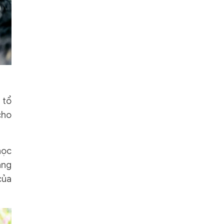
 tổ
cho
học
âng
của