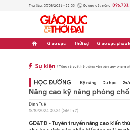
096.733
Thứ Sáu, 07/08/2026 - 22:03
Đường dây nóng:
Giáo dục
Thời sự
Giáo dục pháp l
Sự kiện
p luật
#Thực học - Thực nghiệp
#Tổng rà soát hệ thống văn bản quy phạm ph
HỌC ĐƯỜNG
Kỹ năng
Du học
Gư
Nâng cao kỹ năng phòng chốn
Đình Tuệ
18/10/2024 00:26 (GMT+7)
GD&TĐ - Tuyên truyền nâng cao kiến thức