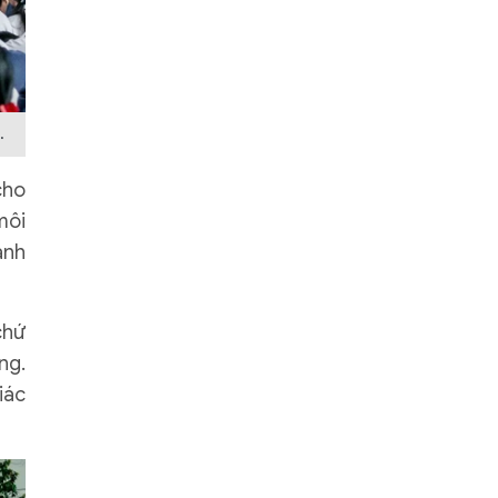
.
cho
môi
ành
chứ
ng.
iác