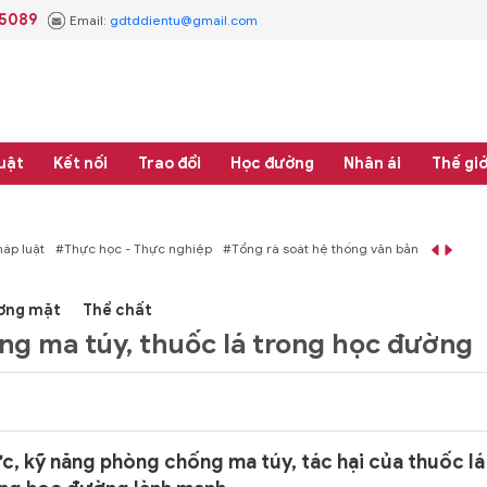
.5089
Email:
gdtddientu@gmail.com
uật
Kết nối
Trao đổi
Học đường
Nhân ái
Thế giớ
áp luật
#Thực học - Thực nghiệp
#Tổng rà soát hệ thống văn bản quy phạm 
ơng mặt
Thể chất
g ma túy, thuốc lá trong học đường
, kỹ năng phòng chống ma túy, tác hại của thuốc lá