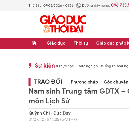
096.733
Thứ Sáu, 07/08/2026 - 01:36
Đường dây nóng:
Giáo dục
Thời sự
Giáo dục pháp l
Sự kiện
p luật
#Thực học - Thực nghiệp
#Tổng rà soát hệ thống văn bản quy phạm ph
TRAO ĐỔI
Phương pháp
Góc chuyên 
Nam sinh Trung tâm GDTX – G
môn Lịch Sử
Quỳnh Chi - Đức Duy
01/07/2026 14:35 (GMT+7)