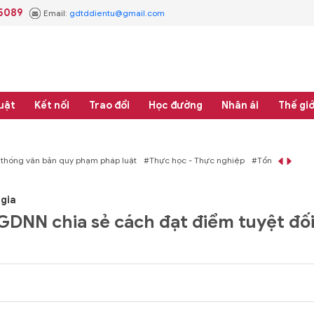
.5089
Email:
gdtddientu@gmail.com
uật
Kết nối
Trao đổi
Học đường
Nhân ái
Thế giớ
áp luật
#Thực học - Thực nghiệp
#Tổng rà soát hệ thống văn bản quy phạm 
gia
DNN chia sẻ cách đạt điểm tuyệt đố