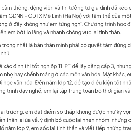
ự cảm thông, động viên và tin tưởng từ gia đình đã kéo
tâm GDNN - GDTX Mê Linh (Hà Nội) với tâm thế của mộ
ờng ở đây không như em từng nghĩ. Chương trình học đ
iến em bớt lo lắng và nhanh chóng vực lại tinh thần.
n trọng nhất là bản thân mình phải có quyết tâm đứng 
 nhủ.
xác định thi tốt nghiệp THPT để lấy bằng cấp 3, nhưn
m nhẹ hay chểnh mảng ở các môn văn hóa. Mặt khác, 
i học văn hóa. Đến năm lớp 12, để tạo điều kiện tốt nhấ
 trình dạy nghề, em lại tập trung toàn bộ thời gian và
tại trường, em đạt điểm số thấp không được như kỳ vọ
ản thân lại ùa về, ý định bỏ cuộc lại nhen nhóm; nhưng 
ổ năm lớp 9, em sốc lại tinh thần và viết tiếp những tr