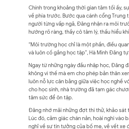
Chính trong khoảng thời gian tăm tối ấy, s
về phía trước. Bước qua cánh cổng Trung 
người từng vấp ngã, Đăng nhận ra môi trư
hướng rõ ràng, thầy cô tâm lý, thấu hiểu kh
“Môi trường học chỉ là một phần, điều qua
và luôn cố gắng học tập”, Hà Minh Đăng tự
Ngay từ những ngày đầu nhập học, Đăng đã 
không vì thế mà em cho phép bản thân xe
luôn nỗ lực cân bằng giữa việc học nghề vớ
cho học sinh, nhà trường đã tạm gác chương
tâm sức để ôn tập.
Đăng nhớ mãi những đợt thi thử, khảo sát 
Lúc đó, cảm giác chán nản, hoài nghi vào b
nghĩ về sự tin tưởng của bố mẹ, về vết xe đ