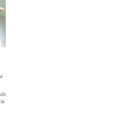
vì
hốt
 là