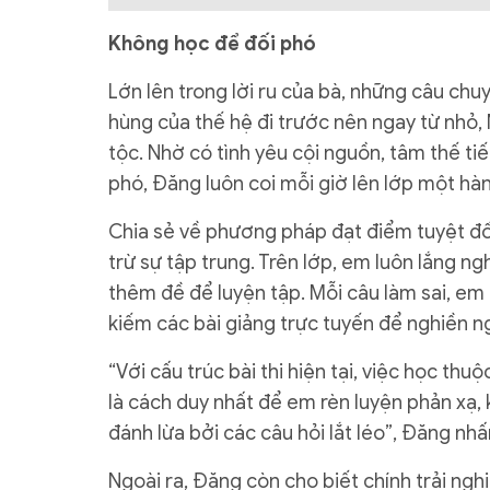
Không học để đối phó
Lớn lên trong lời ru của bà, những câu ch
hùng của thế hệ đi trước nên ngay từ nhỏ,
tộc. Nhờ có tình yêu cội nguồn, tâm thế ti
phó, Đăng luôn coi mỗi giờ lên lớp một hàn
Chia sẻ về phương pháp đạt điểm tuyệt đối
trừ sự tập trung. Trên lớp, em luôn lắng ngh
thêm đề để luyện tập. Mỗi câu làm sai, em
kiếm các bài giảng trực tuyến để nghiền ng
“Với cấu trúc bài thi hiện tại, việc học t
là cách duy nhất để em rèn luyện phản xạ, 
đánh lừa bởi các câu hỏi lắt léo”, Đăng nh
Ngoài ra, Đăng còn cho biết chính trải n