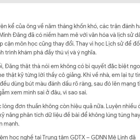
uyện kể của ông về năm tháng khốn khó, các trận đánh 
 Minh Đăng đã có niềm ham mê với văn hóa và lịch sử d
ếp cận môn học cũng thay đổi. Thay vì học Lịch sử để đố
h trình khám phá đầy thú vị và ý nghĩa.
, Đăng thật thà nói em không có bí quyết đặc biệt ngo
e thật kỹ từng lời thầy cô giảng. Khi về nhà, em lại tự t
 đều dùng bút màu đánh dấu rõ ràng, sau đó lên mạng 
ẫm xem mình sai ở đâu, vì sao sai.
huộc lòng đơn thuần không còn hiệu quả nữa. Luyện nhiều 
kỹ năng phân tích dữ liệu đề bài để không lúng túng hay
ấn mạnh.
ghiệm học nghề tại Trung tâm GDTX – GDNN Mê Linh đã