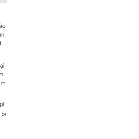
hào
ân
i
ại
ìm
tìm
đề
 bị