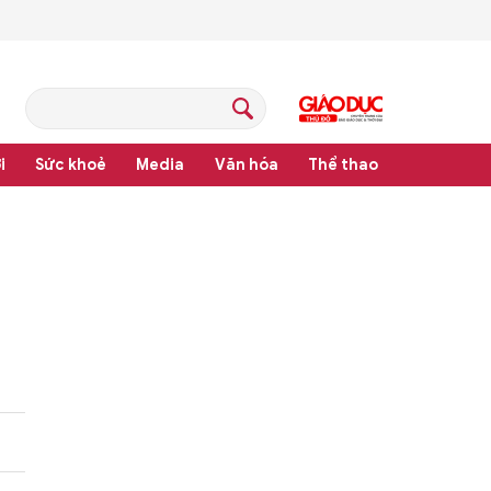
i
Sức khoẻ
Media
Văn hóa
Thể thao
pháp luật
i