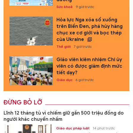
Sức khoẻ
9 giờ trước
Hỏa lực Nga xóa sổ xuồng
trên Biển Đen, phá hủy hàng
chục xe cơ giới và bọc thép
của Ukraine
Thế giới
7 giờ trước
Giáo viên kiêm nhiệm Chi ủy
viên có được giảm định mức
tiết dạy?
Giáo dục
6 giờ trước
ĐỪNG BỎ LỠ
Lĩnh 12 tháng tù vì chiếm giữ gần 500 triệu đồng do
người khác chuyển nhầm
Giáo dục pháp luật
14 phút trước