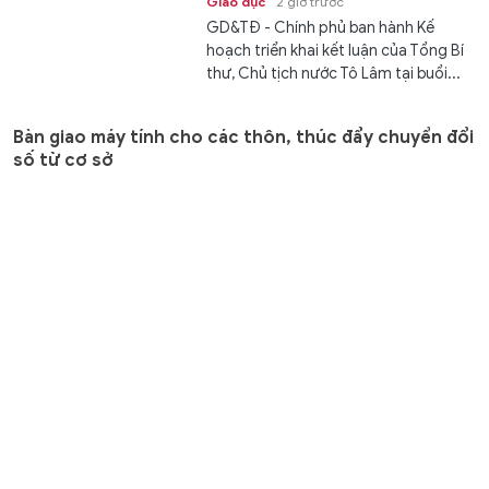
Giáo dục
2 giờ trước
GD&TĐ - Chính phủ ban hành Kế
hoạch triển khai kết luận của Tổng Bí
thư, Chủ tịch nước Tô Lâm tại buổi...
Bàn giao máy tính cho các thôn, thúc đẩy chuyển đổi
số từ cơ sở
Chuyển động
2 giờ trước
GD&TĐ - Xã Phong Nha từng bước
hoàn thiện hạ tầng công nghệ thông
tin, đẩy mạnh chuyển đổi số và đưa...
Bộ CHQS tỉnh Quảng Trị bàn giao khu vui chơi cho trẻ
mầm non vùng biên
Nhân ái
2 giờ trước
GD&TĐ - Khu vui chơi với thiết bị vận
động hiện đại, góp phần tạo môi
trường học tập, vui chơi an toàn cho...