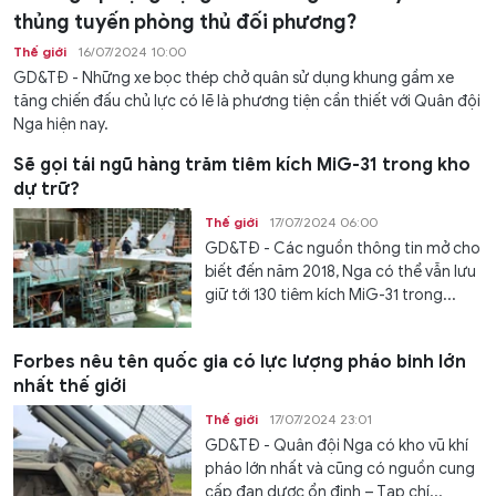
thủng tuyến phòng thủ đối phương?
Thế giới
16/07/2024 10:00
GD&TĐ - Những xe bọc thép chở quân sử dụng khung gầm xe
tăng chiến đấu chủ lực có lẽ là phương tiện cần thiết với Quân đội
Nga hiện nay.
Sẽ gọi tái ngũ hàng trăm tiêm kích MiG-31 trong kho
dự trữ?
Thế giới
17/07/2024 06:00
GD&TĐ - Các nguồn thông tin mở cho
biết đến năm 2018, Nga có thể vẫn lưu
giữ tới 130 tiêm kích MiG-31 trong...
Forbes nêu tên quốc gia có lực lượng pháo binh lớn
nhất thế giới
Thế giới
17/07/2024 23:01
GD&TĐ - Quân đội Nga có kho vũ khí
pháo lớn nhất và cũng có nguồn cung
cấp đạn dược ổn định – Tạp chí...