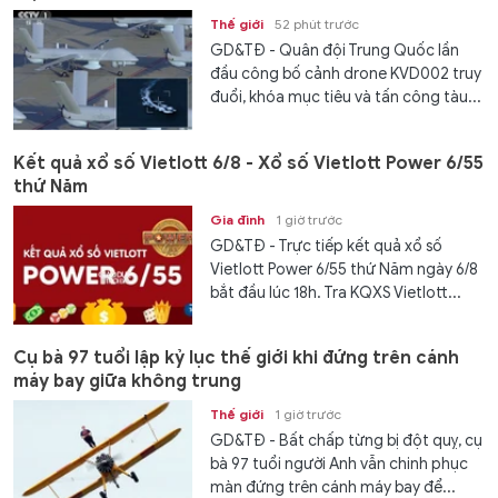
Thế giới
52 phút trước
GD&TĐ - Quân đội Trung Quốc lần
đầu công bố cảnh drone KVD002 truy
đuổi, khóa mục tiêu và tấn công tàu...
Kết quả xổ số Vietlott 6/8 - Xổ số Vietlott Power 6/55
thứ Năm
Gia đình
1 giờ trước
GD&TĐ - Trực tiếp kết quả xổ số
Vietlott Power 6/55 thứ Năm ngày 6/8
bắt đầu lúc 18h. Tra KQXS Vietlott...
Cụ bà 97 tuổi lập kỷ lục thế giới khi đứng trên cánh
máy bay giữa không trung
Thế giới
1 giờ trước
GD&TĐ - Bất chấp từng bị đột quỵ, cụ
bà 97 tuổi người Anh vẫn chinh phục
màn đứng trên cánh máy bay để...