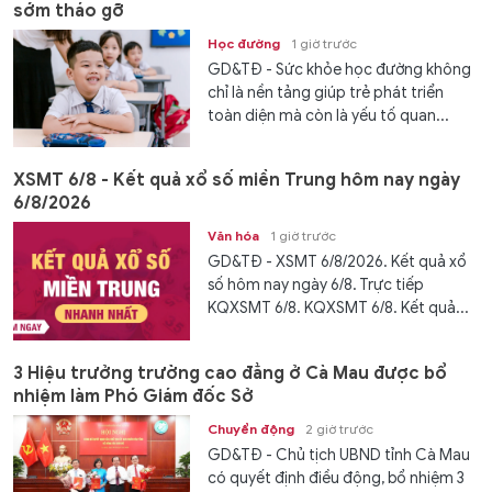
sớm tháo gỡ
Học đường
1 giờ trước
GD&TĐ - Sức khỏe học đường không
chỉ là nền tảng giúp trẻ phát triển
toàn diện mà còn là yếu tố quan...
XSMT 6/8 - Kết quả xổ số miền Trung hôm nay ngày
6/8/2026
Văn hóa
1 giờ trước
GD&TĐ - XSMT 6/8/2026. Kết quả xổ
số hôm nay ngày 6/8. Trực tiếp
KQXSMT 6/8. KQXSMT 6/8. Kết quả...
3 Hiệu trưởng trường cao đẳng ở Cà Mau được bổ
nhiệm làm Phó Giám đốc Sở
Chuyển động
2 giờ trước
GD&TĐ - Chủ tịch UBND tỉnh Cà Mau
có quyết định điều động, bổ nhiệm 3