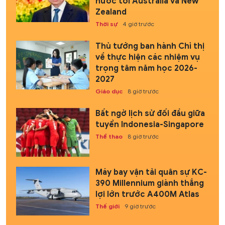
nước tới Australia và New
Zealand
Thời sự
4 giờ trước
Thủ tướng ban hành Chỉ thị
về thực hiện các nhiệm vụ
trọng tâm năm học 2026-
2027
Giáo dục
8 giờ trước
Bất ngờ lịch sử đối đầu giữa
tuyển Indonesia-Singapore
Thể thao
8 giờ trước
Máy bay vận tải quân sự KC-
390 Millennium giành thắng
lợi lớn trước A400M Atlas
Thế giới
9 giờ trước