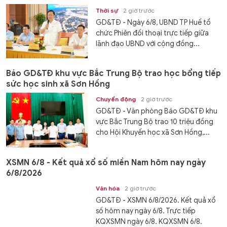
Thời sự
2 giờ trước
GD&TĐ - Ngày 6/8, UBND TP Huế tổ
chức Phiên đối thoại trực tiếp giữa
lãnh đạo UBND với cộng đồng...
Báo GD&TĐ khu vực Bắc Trung Bộ trao học bổng tiếp
sức học sinh xã Sơn Hồng
Chuyển động
2 giờ trước
GD&TĐ - Văn phòng Báo GD&TĐ khu
vực Bắc Trung Bộ trao 10 triệu đồng
cho Hội Khuyến học xã Sơn Hồng,...
XSMN 6/8 - Kết quả xổ số miền Nam hôm nay ngày
6/8/2026
Văn hóa
2 giờ trước
GD&TĐ - XSMN 6/8/2026. Kết quả xổ
số hôm nay ngày 6/8. Trực tiếp
KQXSMN ngày 6/8. KQXSMN 6/8.