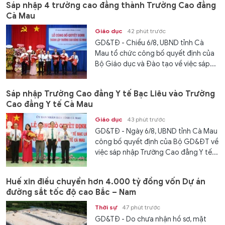
Sáp nhập 4 trường cao đẳng thành Trường Cao đẳng
Cà Mau
Giáo dục
42 phút trước
GD&TĐ - Chiều 6/8, UBND tỉnh Cà
Mau tổ chức công bố quyết định của
Bộ Giáo dục và Đào tạo về việc sáp...
Sáp nhập Trường Cao đẳng Y tế Bạc Liêu vào Trường
Cao đẳng Y tế Cà Mau
Giáo dục
43 phút trước
GD&TĐ - Ngày 6/8, UBND tỉnh Cà Mau
công bố quyết định của Bộ GD&ĐT về
việc sáp nhập Trường Cao đẳng Y tế...
Huế xin điều chuyển hơn 4.000 tỷ đồng vốn Dự án
đường sắt tốc độ cao Bắc – Nam
Thời sự
47 phút trước
GD&TĐ - Do chưa nhận hồ sơ, mặt