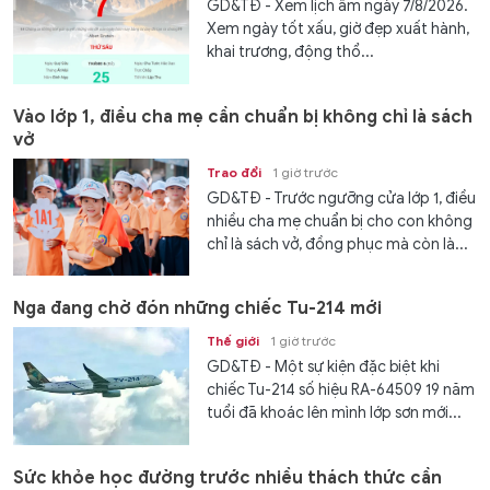
GD&TĐ - Xem lịch âm ngày 7/8/2026.
Xem ngày tốt xấu, giờ đẹp xuất hành,
khai trương, động thổ...
Vào lớp 1, điều cha mẹ cần chuẩn bị không chỉ là sách
vở
Trao đổi
1 giờ trước
GD&TĐ - Trước ngưỡng cửa lớp 1, điều
nhiều cha mẹ chuẩn bị cho con không
chỉ là sách vở, đồng phục mà còn là...
Nga đang chờ đón những chiếc Tu-214 mới
Thế giới
1 giờ trước
GD&TĐ - Một sự kiện đặc biệt khi
chiếc Tu-214 số hiệu RA-64509 19 năm
tuổi đã khoác lên mình lớp sơn mới...
Sức khỏe học đường trước nhiều thách thức cần