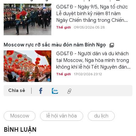
GD&TĐ - Ngày 9/5, Nga tổ chức
Lễ duyệt binh kỷ niệm 81 năm
Ngày Chiến thắng trong Chiến...
Thế giới
09/05/2026 05:28
Moscow rực rỡ sắc màu đón năm Bính Ngọ
GD&TĐ - Người dân và du khách
tại Moscow, Nga hòa mình trong
không khí lễ hội Tết Nguyên đán...
Thế giới
17/02/2026 23:12
Chia sẻ
Moscow
lễ hội văn hóa
du lịch
BÌNH LUẬN