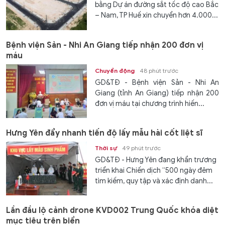
bằng Dự án đường sắt tốc độ cao Bắc
– Nam, TP Huế xin chuyển hơn 4.000...
Bệnh viện Sản - Nhi An Giang tiếp nhận 200 đơn vị
máu
Chuyển động
48 phút trước
GD&TĐ - Bệnh viện Sản - Nhi An
Giang (tỉnh An Giang) tiếp nhận 200
đơn vị máu tại chương trình hiến...
Hưng Yên đẩy nhanh tiến độ lấy mẫu hài cốt liệt sĩ
Thời sự
49 phút trước
GD&TĐ - Hưng Yên đang khẩn trương
triển khai Chiến dịch “500 ngày đêm
tìm kiếm, quy tập và xác định danh...
Lần đầu lộ cảnh drone KVD002 Trung Quốc khóa diệt
mục tiêu trên biển