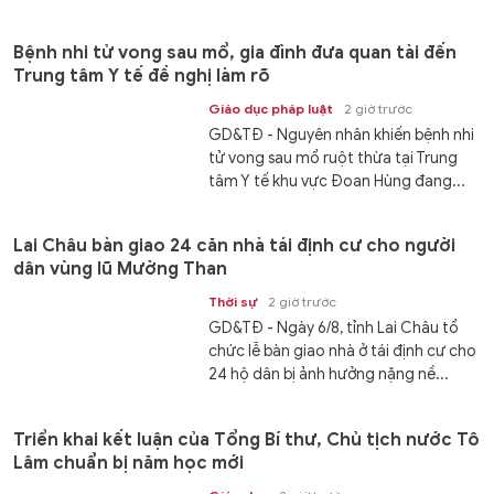
Kết...
Bệnh nhi tử vong sau mổ, gia đình đưa quan tài đến
Trung tâm Y tế đề nghị làm rõ
Giáo dục pháp luật
2 giờ trước
GD&TĐ - Nguyên nhân khiến bệnh nhi
tử vong sau mổ ruột thừa tại Trung
tâm Y tế khu vực Đoan Hùng đang...
Lai Châu bàn giao 24 căn nhà tái định cư cho người
dân vùng lũ Mường Than
Thời sự
2 giờ trước
GD&TĐ - Ngày 6/8, tỉnh Lai Châu tổ
chức lễ bàn giao nhà ở tái định cư cho
24 hộ dân bị ảnh hưởng nặng nề...
Triển khai kết luận của Tổng Bí thư, Chủ tịch nước Tô
Lâm chuẩn bị năm học mới