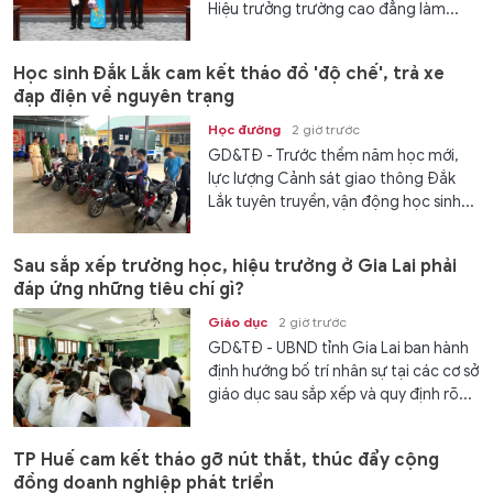
Hiệu trưởng trường cao đẳng làm...
Học sinh Đắk Lắk cam kết tháo đồ 'độ chế', trả xe
đạp điện về nguyên trạng
Học đường
2 giờ trước
GD&TĐ - Trước thềm năm học mới,
lực lượng Cảnh sát giao thông Đắk
Lắk tuyên truyền, vận động học sinh...
Sau sắp xếp trường học, hiệu trưởng ở Gia Lai phải
đáp ứng những tiêu chí gì?
Giáo dục
2 giờ trước
GD&TĐ - UBND tỉnh Gia Lai ban hành
định hướng bố trí nhân sự tại các cơ sở
giáo dục sau sắp xếp và quy định rõ...
TP Huế cam kết tháo gỡ nút thắt, thúc đẩy cộng
đồng doanh nghiệp phát triển