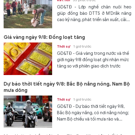
GD&TĐ - Lớp nghề chăn nuôi heo
giúp đồng bào DTTS ở M’Drắk nâng
cao kỹ năng, phát triển sản xuất, cải...
Giá vàng ngày 9/8: Đồng loạt tăng
Thời sự
1 giờ trước
GD&TĐ - Giá vàng trong nước và thế
giới ngày 9/8 đồng loạt ghi nhận mức
tăng so với phiên giao dịch trước
Dự báo thời tiết ngày 9/8: Bắc Bộ nắng nóng, Nam Bộ
mưa dông
Thời sự
1 giờ trước
GD&TĐ - Dự báo thời tiết ngày 9/8,
Bắc Bộ ngày nắng, có nơi nắng nóng;
Nam Bộ chiều và tối mưa rào và...