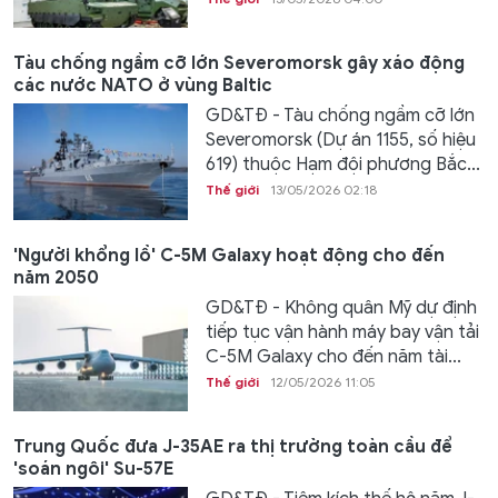
Tàu chống ngầm cỡ lớn Severomorsk gây xáo động
các nước NATO ở vùng Baltic
GD&TĐ - Tàu chống ngầm cỡ lớn
Severomorsk (Dự án 1155, số hiệu
619) thuộc Hạm đội phương Bắc...
Thế giới
13/05/2026 02:18
'Người khổng lồ' C-5M Galaxy hoạt động cho đến
năm 2050
GD&TĐ - Không quân Mỹ dự định
tiếp tục vận hành máy bay vận tải
C-5M Galaxy cho đến năm tài...
Thế giới
12/05/2026 11:05
Trung Quốc đưa J-35AE ra thị trường toàn cầu để
'soán ngôi' Su-57E