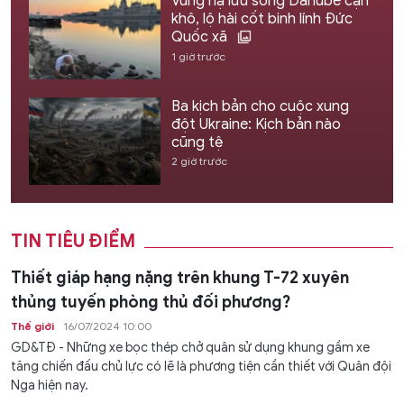
Vùng hạ lưu sông Danube cạn
khô, lộ hài cốt binh lính Đức
Quốc xã
1 giờ trước
Ba kịch bản cho cuộc xung
đột Ukraine: Kịch bản nào
cũng tệ
2 giờ trước
TIN TIÊU ĐIỂM
Thiết giáp hạng nặng trên khung T-72 xuyên
thủng tuyến phòng thủ đối phương?
Thế giới
16/07/2024 10:00
GD&TĐ - Những xe bọc thép chở quân sử dụng khung gầm xe
tăng chiến đấu chủ lực có lẽ là phương tiện cần thiết với Quân đội
Nga hiện nay.