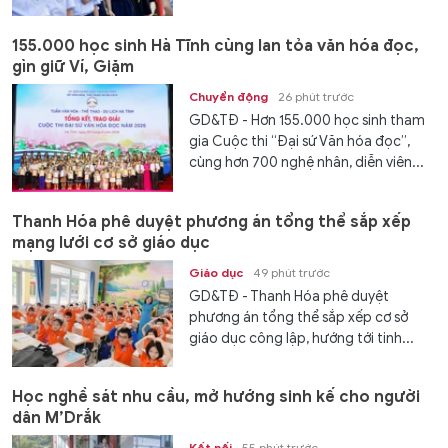
155.000 học sinh Hà Tĩnh cùng lan tỏa văn hóa đọc,
gìn giữ Ví, Giặm
Chuyển động
26 phút trước
GD&TĐ - Hơn 155.000 học sinh tham
gia Cuộc thi “Đại sứ Văn hóa đọc”,
cùng hơn 700 nghệ nhân, diễn viên...
Thanh Hóa phê duyệt phương án tổng thể sắp xếp
mạng lưới cơ sở giáo dục
Giáo dục
49 phút trước
GD&TĐ - Thanh Hóa phê duyệt
phương án tổng thể sắp xếp cơ sở
giáo dục công lập, hướng tới tinh...
Học nghề sát nhu cầu, mở hướng sinh kế cho người
dân M’Drắk
Kết nối
55 phút trước