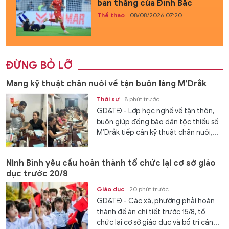
bàn thắng của Đình Bắc
Thể thao
08/08/2026 07:20
ĐỪNG BỎ LỠ
Mang kỹ thuật chăn nuôi về tận buôn làng M’Drắk
Thời sự
8 phút trước
GD&TĐ - Lớp học nghề về tận thôn,
buôn giúp đồng bào dân tộc thiểu số
M’Drắk tiếp cận kỹ thuật chăn nuôi,...
Ninh Bình yêu cầu hoàn thành tổ chức lại cơ sở giáo
dục trước 20/8
Giáo dục
20 phút trước
GD&TĐ - Các xã, phường phải hoàn
thành đề án chi tiết trước 15/8, tổ
chức lại cơ sở giáo dục và bố trí cán...