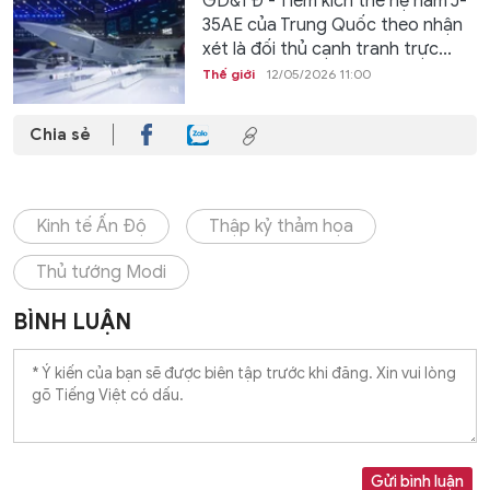
GD&TĐ - Tiêm kích thế hệ năm J-
35AE của Trung Quốc theo nhận
xét là đối thủ cạnh tranh trực...
Thế giới
12/05/2026 11:00
Chia sẻ
Kinh tế Ấn Độ
Thập kỷ thảm họa
Thủ tướng Modi
BÌNH LUẬN
Gửi bình luận