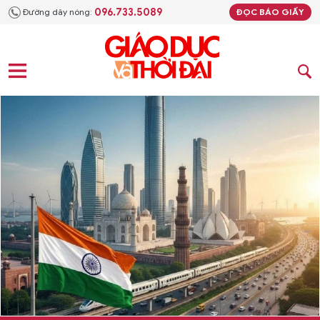
096.733.5089
Đường dây nóng:
ĐỌC BÁO GIẤY