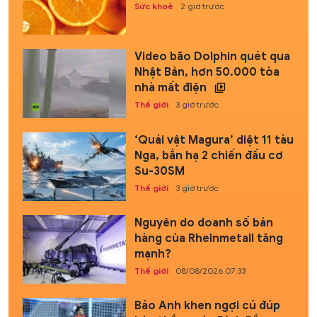
Sức khoẻ
2 giờ trước
Video bão Dolphin quét qua
Nhật Bản, hơn 50.000 tòa
nhà mất điện
Thế giới
3 giờ trước
‘Quái vật Magura’ diệt 11 tàu
Nga, bắn hạ 2 chiến đấu cơ
Su-30SM
Thế giới
3 giờ trước
Nguyên do doanh số bán
hàng của Rheinmetall tăng
mạnh?
Thế giới
08/08/2026 07:33
Báo Anh khen ngợi cú đúp