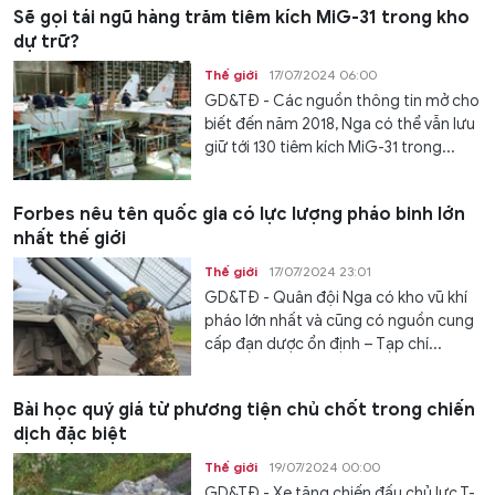
Sẽ gọi tái ngũ hàng trăm tiêm kích MiG-31 trong kho
dự trữ?
Thế giới
17/07/2024 06:00
GD&TĐ - Các nguồn thông tin mở cho
biết đến năm 2018, Nga có thể vẫn lưu
giữ tới 130 tiêm kích MiG-31 trong...
Forbes nêu tên quốc gia có lực lượng pháo binh lớn
nhất thế giới
Thế giới
17/07/2024 23:01
GD&TĐ - Quân đội Nga có kho vũ khí
pháo lớn nhất và cũng có nguồn cung
cấp đạn dược ổn định – Tạp chí...
Bài học quý giá từ phương tiện chủ chốt trong chiến
dịch đặc biệt
Thế giới
19/07/2024 00:00
GD&TĐ - Xe tăng chiến đấu chủ lực T-