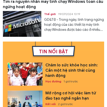
Tìm ra nguyên nhân máy tính chạy Windows toàn cầu
ngừng hoạt động
Thế giới
19/07/2024 13:19
GD&TĐ - Trong ngày, tình trạng ngừng
hoạt động của các thiết bị máy tính
chạy Windows được báo cáo ở nhiều...
TIN NỔI BẬT
Chăm lo sức khỏe học sinh:
Cần một hệ sinh thái cùng
hành động
Học đường
1 giờ trước
Mở rộng cơ hội việc làm từ
đào tạo nghề ngắn hạn
Kết nối
2 giờ trước