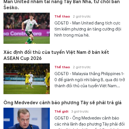
Man United nhắm tài năng Tây Ban Nha, từ chối bán
Šeško.
Thể thao
2 giờ trước
GD&TĐ - Man United đang tích cực
tìm kiếm phương án tăng cường đội
hình trong mùa hè.
Xác định đối thủ của tuyển Việt Nam ở bán kết
ASEAN Cup 2026
Thể thao
2 giờ trước
GD&TĐ - Malaysia thắng Philippines 1-
0 để giành ngôi nhì bảng B, qua đó trở
thành đối thủ của tuyển Việt Nam...
Ông Medvedev cảnh báo phương Tây sẽ phải trả giá
Thế giới
3 giờ trước
GD&TĐ - Ông Medvedev cảnh báo
các nhà lãnh đạo phương Tây phải đối