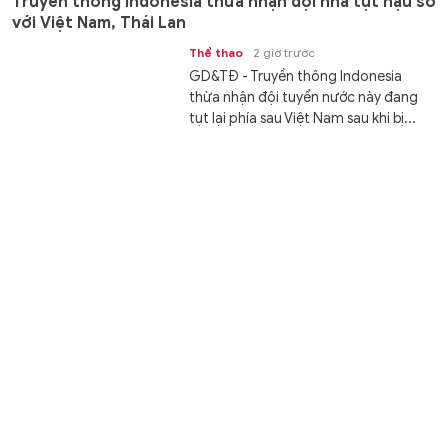
Truyền thông Indonesia thừa nhận đội nhà tụt hậu so
với Việt Nam, Thái Lan
Thể thao
2 giờ trước
GD&TĐ - Truyền thông Indonesia
thừa nhận đội tuyển nước này đang
tụt lại phía sau Việt Nam sau khi bị...
‘Quái vật Magura’ diệt 11 tàu Nga, bắn hạ 2 chiến đấu
cơ Su-30SM
Thế giới
3 giờ trước
GD&TĐ - Tàu mặt nước không người
lái Magura của Ukraine đã đánh chìm
11 tàu Nga và 2 chiến đấu cơ Su-
30SM,...
Video bão Dolphin quét qua Nhật Bản, hơn 50.000
tòa nhà mất điện
Thế giới
3 giờ trước
GD&TĐ - Bão mạnh gây thương vong