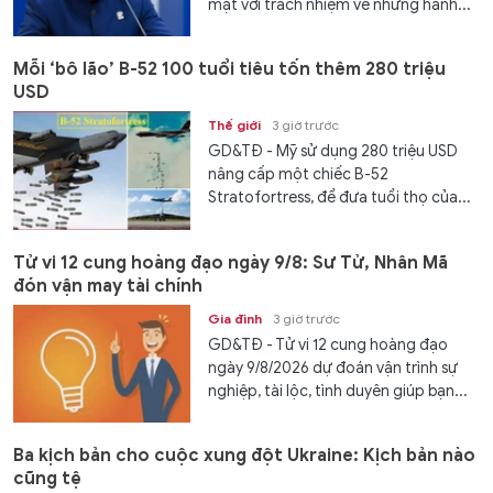
mặt với trách nhiệm về những hành...
Mỗi ‘bô lão’ B-52 100 tuổi tiêu tốn thêm 280 triệu
USD
Thế giới
3 giờ trước
GD&TĐ - Mỹ sử dụng 280 triệu USD
nâng cấp một chiếc B-52
Stratofortress, để đưa tuổi thọ của...
Tử vi 12 cung hoàng đạo ngày 9/8: Sư Tử, Nhân Mã
đón vận may tài chính
Gia đình
3 giờ trước
GD&TĐ - Tử vi 12 cung hoàng đạo
ngày 9/8/2026 dự đoán vận trình sự
nghiệp, tài lộc, tình duyên giúp bạn...
Ba kịch bản cho cuộc xung đột Ukraine: Kịch bản nào
cũng tệ