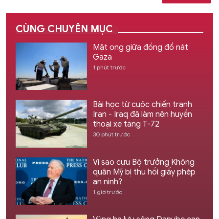
CÙNG CHUYÊN MỤC
Mật ong giữa đống đổ nát
Gaza
1 phút trước
Bài học từ cuộc chiến tranh
Iran - Iraq đã làm nên huyền
thoại xe tăng T-72
30 phút trước
Vì sao cựu Bộ trưởng Không
quân Mỹ bị thu hồi giấy phép
an ninh?
1 giờ trước