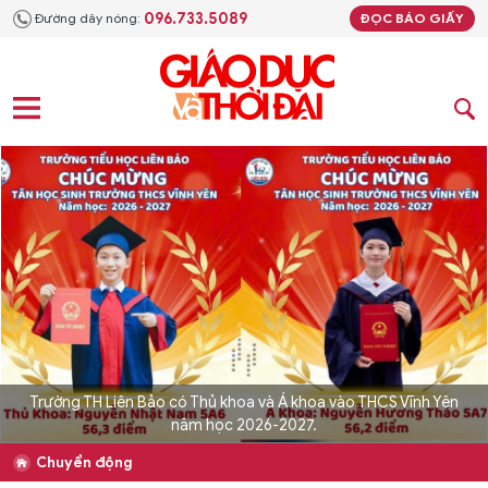
096.733.5089
Đường dây nóng:
ĐỌC BÁO GIẤY
Trường TH Liên Bảo có Thủ khoa và Á khoa vào THCS Vĩnh Yên
năm học 2026-2027.
Chuyển động