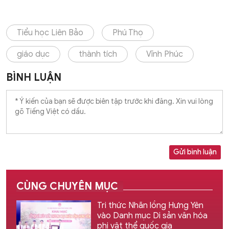
Tiểu học Liên Bảo
Phú Thọ
giáo dục
thành tích
Vĩnh Phúc
BÌNH LUẬN
Gửi bình luận
CÙNG CHUYÊN MỤC
Tri thức Nhãn lồng Hưng Yên
vào Danh mục Di sản văn hóa
phi vật thể quốc gia