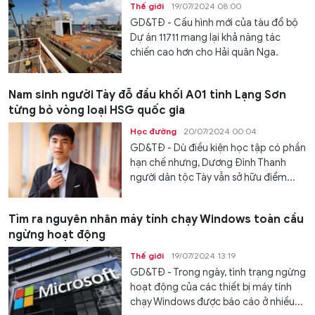
Thế giới
19/07/2024 08:00
GD&TĐ - Cấu hình mới của tàu đổ bộ
Dự án 11711 mang lại khả năng tác
chiến cao hơn cho Hải quân Nga.
Nam sinh người Tày đỗ đầu khối A01 tỉnh Lạng Sơn
từng bỏ vòng loại HSG quốc gia
Học đường
20/07/2024 00:04
GD&TĐ - Dù điều kiện học tập có phần
hạn chế nhưng, Dương Đình Thanh
người dân tộc Tày vẫn sở hữu điểm...
Tìm ra nguyên nhân máy tính chạy Windows toàn cầu
ngừng hoạt động
Thế giới
19/07/2024 13:19
GD&TĐ - Trong ngày, tình trạng ngừng
hoạt động của các thiết bị máy tính
chạy Windows được báo cáo ở nhiều...