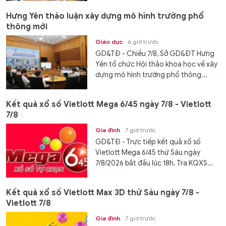
Hưng Yên thảo luận xây dựng mô hình trường phổ
thông mới
Giáo dục
6 giờ trước
GD&TĐ - Chiều 7/8, Sở GD&ĐT Hưng
Yên tổ chức Hội thảo khoa học về xây
dựng mô hình trường phổ thông...
Kết quả xổ số Vietlott Mega 6/45 ngày 7/8 - Vietlott
7/8
Gia đình
7 giờ trước
GD&TĐ - Trực tiếp kết quả xổ số
Vietlott Mega 6/45 thứ Sáu ngày
7/8/2026 bắt đầu lúc 18h. Tra KQXS...
Kết quả xổ số Vietlott Max 3D thứ Sáu ngày 7/8 -
Vietlott 7/8
Gia đình
7 giờ trước