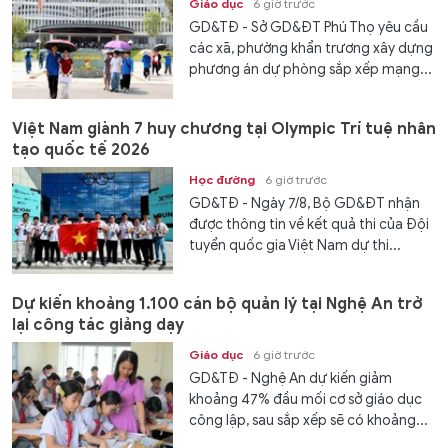
Giáo dục
6 giờ trước
GD&TĐ - Sở GD&ĐT Phú Thọ yêu cầu
các xã, phường khẩn trương xây dựng
phương án dự phòng sắp xếp mạng...
Việt Nam giành 7 huy chương tại Olympic Trí tuệ nhân
tạo quốc tế 2026
Học đường
6 giờ trước
GD&TĐ - Ngày 7/8, Bộ GD&ĐT nhận
được thông tin về kết quả thi của Đội
tuyển quốc gia Việt Nam dự thi...
Dự kiến khoảng 1.100 cán bộ quản lý tại Nghệ An trở
lại công tác giảng dạy
Giáo dục
6 giờ trước
GD&TĐ - Nghệ An dự kiến giảm
khoảng 47% đầu mối cơ sở giáo dục
công lập, sau sắp xếp sẽ có khoảng...