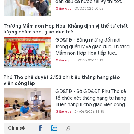
dẫn đầu cả nước tại Kỳ thi tốt...
Giáo dục
01/07/2026 03:52
Trường Mầm non Hợp Hòa: Khẳng định vị thế từ chất
lượng chăm sóc, giáo dục trẻ
GD&TĐ - Bằng những đổi mới
trong quản lý và giáo dục, Trường
Mầm non Hợp Hòa tiếp tục...
Giáo dục
30/06/2026 13:19
Phú Thọ phê duyệt 2.153 chỉ tiêu thăng hạng giáo
viên công lập
GD&TĐ - Sở GD&ĐT Phú Thọ sẽ
tổ chức xét thăng hạng từ hạng
III lên hạng II cho giáo viên công...
Giáo dục
24/06/2026 14:38
Chia sẻ