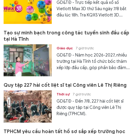
GD&TĐ - Trực tiếp kết quả xổ số
Vietlott Max 3D thứ Sáu ngày 7/8 bắt
đầu lúc 18h. Tra KQXS Vietlott 3D...
Tạo sự minh bạch trong công tác tuyển sinh đầu cấp
tại Hà Tĩnh
Giáo dục
7 giờ trước
GD&TĐ - Năm học 2026-2027, nhiều
trường tại Hà Tĩnh tổ chức bốc thăm
xếp lớp đầu cấp, góp phần bảo đảm...
Quy tập 227 hài cốt liệt sĩ tại Công viên Lê Thị Riêng
Thời sự
7 giờ trước
GD&TĐ - Đến 7/8, 227 hài cốt liệt sĩ
được quy tập tại Công viên Lê Thị
Riêng (TPHCM).
TPHCM yêu cầu hoàn tất hồ sơ sắp xếp trường học