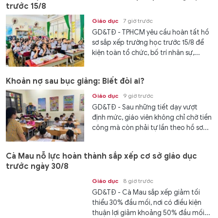
trước 15/8
Giáo dục
7 giờ trước
GD&TĐ - TPHCM yêu cầu hoàn tất hồ
sơ sắp xếp trường học trước 15/8 để
kiện toàn tổ chức, bố trí nhân sự,...
Khoản nợ sau bục giảng: Biết đòi ai?
Giáo dục
9 giờ trước
GD&TĐ - Sau những tiết dạy vượt
định mức, giáo viên không chỉ chờ tiền
công mà còn phải tự lần theo hồ sơ...
Cà Mau nỗ lực hoàn thành sắp xếp cơ sở giáo dục
trước ngày 30/8
Giáo dục
8 giờ trước
GD&TĐ - Cà Mau sắp xếp giảm tối
thiểu 30% đầu mối, nơi có điều kiện
thuận lợi giảm khoảng 50% đầu mối...