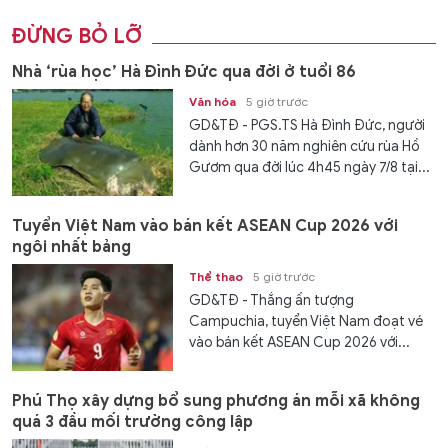
ĐỪNG BỎ LỠ
Nhà ‘rùa học’ Hà Đình Đức qua đời ở tuổi 86
Văn hóa
5 giờ trước
GD&TĐ - PGS.TS Hà Đình Đức, người
dành hơn 30 năm nghiên cứu rùa Hồ
Gươm qua đời lúc 4h45 ngày 7/8 tại...
Tuyển Việt Nam vào bán kết ASEAN Cup 2026 với
ngôi nhất bảng
Thể thao
5 giờ trước
GD&TĐ - Thắng ấn tượng
Campuchia, tuyển Việt Nam đoạt vé
vào bán kết ASEAN Cup 2026 với...
Phú Thọ xây dựng bổ sung phương án mỗi xã không
quá 3 đầu mối trường công lập