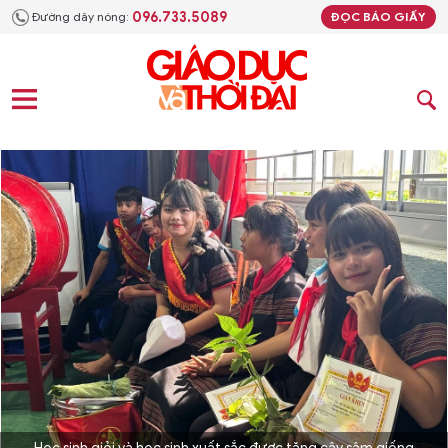
096.733.5089
Đường dây nóng:
ĐỌC BÁO GIẤY