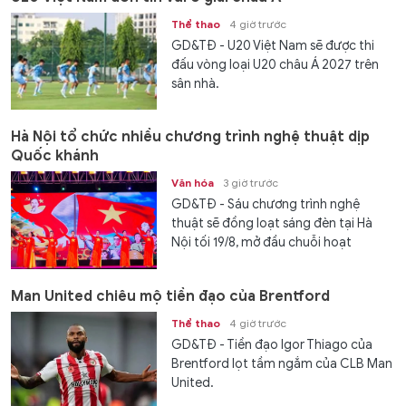
Thể thao
4 giờ trước
GD&TĐ - U20 Việt Nam sẽ được thi
đấu vòng loại U20 châu Á 2027 trên
sân nhà.
Hà Nội tổ chức nhiều chương trình nghệ thuật dịp
Quốc khánh
Văn hóa
3 giờ trước
GD&TĐ - Sáu chương trình nghệ
thuật sẽ đồng loạt sáng đèn tại Hà
Nội tối 19/8, mở đầu chuỗi hoạt
động...
Man United chiêu mộ tiền đạo của Brentford
Thể thao
4 giờ trước
GD&TĐ - Tiền đạo Igor Thiago của
Brentford lọt tầm ngắm của CLB Man
United.