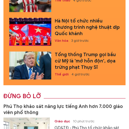
Thể thao
4 giờ trước
Hà Nội tổ chức nhiều
chương trình nghệ thuật dịp
Quốc khánh
Văn hóa
3 giờ trước
Tổng thống Trump gọi bầu
cử Mỹ là 'mớ hỗn độn', dọa
trừng phạt Thụy Sĩ
Thế giới
4 giờ trước
ĐỪNG BỎ LỠ
Phú Thọ khảo sát năng lực tiếng Anh hơn 7.000 giáo
viên phổ thông
Giáo dục
10 phút trước
GD&TĐ - Phú Thọ tổ chức khảo sát