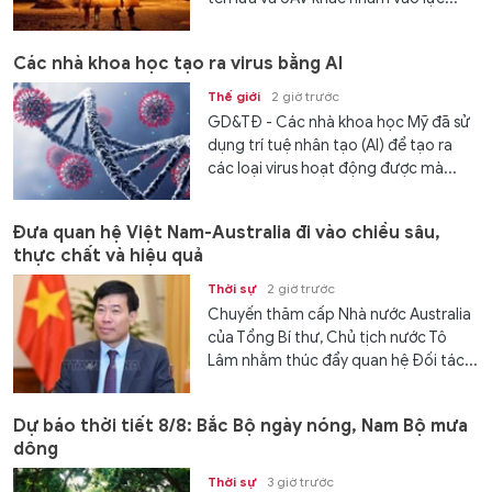
Các nhà khoa học tạo ra virus bằng AI
Thế giới
2 giờ trước
GD&TĐ - Các nhà khoa học Mỹ đã sử
dụng trí tuệ nhân tạo (AI) để tạo ra
các loại virus hoạt động được mà...
Đưa quan hệ Việt Nam-Australia đi vào chiều sâu,
thực chất và hiệu quả
Thời sự
2 giờ trước
Chuyến thăm cấp Nhà nước Australia
của Tổng Bí thư, Chủ tịch nước Tô
Lâm nhằm thúc đẩy quan hệ Đối tác...
Dự báo thời tiết 8/8: Bắc Bộ ngày nóng, Nam Bộ mưa
dông
Thời sự
3 giờ trước