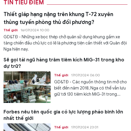
TIN TIÊU ĐIỂM
Thiết giáp hạng nặng trên khung T-72 xuyên
thủng tuyến phòng thủ đối phương?
Thế giới
16/07/2024 10:00
GD&TĐ - Những xe bọc thép chở quân sử dụng khung gầm xe
tăng chiến đấu chủ lực có lẽ là phương tiện cần thiết với Quân đội
Nga hiện nay.
Sẽ gọi tái ngũ hàng trăm tiêm kích MiG-31 trong kho
dự trữ?
Thế giới
17/07/2024 06:00
GD&TĐ - Các nguồn thông tin mở cho
biết đến năm 2018, Nga có thể vẫn lưu
giữ tới 130 tiêm kích MiG-31 trong...
Forbes nêu tên quốc gia có lực lượng pháo binh lớn
nhất thế giới
Thế giới
17/07/2024 23:01