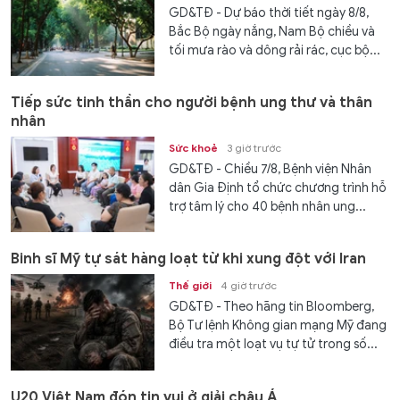
GD&TĐ - Dự báo thời tiết ngày 8/8,
Bắc Bộ ngày nắng, Nam Bộ chiều và
tối mưa rào và dông rải rác, cục bộ...
Tiếp sức tinh thần cho người bệnh ung thư và thân
nhân
Sức khoẻ
3 giờ trước
GD&TĐ - Chiều 7/8, Bệnh viện Nhân
dân Gia Định tổ chức chương trình hỗ
trợ tâm lý cho 40 bệnh nhân ung...
Binh sĩ Mỹ tự sát hàng loạt từ khi xung đột với Iran
Thế giới
4 giờ trước
GD&TĐ - Theo hãng tin Bloomberg,
Bộ Tư lệnh Không gian mạng Mỹ đang
điều tra một loạt vụ tự tử trong số...
U20 Việt Nam đón tin vui ở giải châu Á