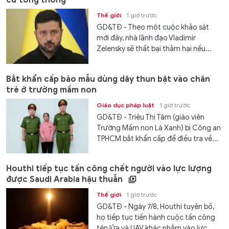
cử tổng thống
Thế giới
1 giờ trước
GD&TĐ - Theo một cuộc khảo sát
mới đây, nhà lãnh đạo Vladimir
Zelensky sẽ thất bại thảm hại nếu...
Bắt khẩn cấp bảo mẫu dùng dây thun bật vào chân
trẻ ở trường mầm non
Giáo dục pháp luật
1 giờ trước
GD&TĐ - Triệu Thị Tâm (giáo viên
Trường Mầm non Lá Xanh) bị Công an
TPHCM bắt khẩn cấp để điều tra về...
Houthi tiếp tục tấn công chết người vào lực lượng
được Saudi Arabia hậu thuẫn
Thế giới
1 giờ trước
GD&TĐ - Ngày 7/8, Houthi tuyên bố,
họ tiếp tục tiến hành cuộc tấn công
tên lửa và UAV khác nhằm vào lực...