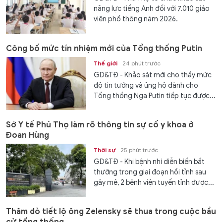
năng lực tiếng Anh đối với 7.010 giáo
viên phổ thông năm 2026.
Công bố mức tín nhiệm mới của Tổng thống Putin
Thế giới
24 phút trước
GD&TĐ - Khảo sát mới cho thấy mức
độ tin tưởng và ủng hộ dành cho
Tổng thống Nga Putin tiếp tục được...
Sở Y tế Phú Thọ làm rõ thông tin sự cố y khoa ở
Đoan Hùng
Thời sự
25 phút trước
GD&TĐ - Khi bệnh nhi diễn biến bất
thường trong giai đoạn hồi tỉnh sau
gây mê, 2 bệnh viện tuyến tỉnh được...
Thăm dò tiết lộ ông Zelensky sẽ thua trong cuộc bầu