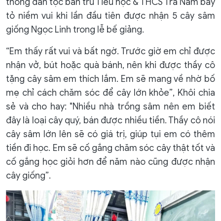
thông dân tộc bán trú Tiểu học & THCS Trà Nam bày
tỏ niềm vui khi lần đầu tiên được nhận 5 cây sâm
giống Ngọc Linh trong lễ bế giảng.
“Em thấy rất vui và bất ngờ. Trước giờ em chỉ được
nhận vở, bút hoặc quà bánh, nên khi được thầy cô
tặng cây sâm em thích lắm. Em sẽ mang về nhờ bố
mẹ chỉ cách chăm sóc để cây lớn khỏe”, Khôi chia
sẻ và cho hay: "Nhiều nhà trồng sâm nên em biết
đây là loại cây quý, bán được nhiều tiền. Thầy cô nói
cây sâm lớn lên sẽ có giá trị, giúp tụi em có thêm
tiền đi học. Em sẽ cố gắng chăm sóc cây thật tốt và
cố gắng học giỏi hơn để năm nào cũng được nhận
cây giống”.