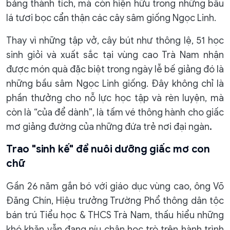
bảng thành tích, mà còn hiện hữu trong những bầu
lá tươi bọc cẩn thận các cây sâm giống Ngọc Linh.
Thay vì những tập vở, cây bút như thông lệ, 51 học
sinh giỏi và xuất sắc tại vùng cao Trà Nam nhận
được món quà đặc biệt trong ngày lễ bế giảng đó là
những bầu sâm Ngọc Linh giống. Đây không chỉ là
phần thưởng cho nỗ lực học tập và rèn luyện, mà
còn là “của để dành”, là tấm vé thông hành cho giấc
mơ giảng đường của những đứa trẻ nơi đại ngàn
.
Trao "sinh kế" để nuôi dưỡng giấc mơ con
chữ
Gần 26 năm gắn bó với giáo dục vùng cao, ông Võ
Đăng Chín, Hiệu trưởng Trường Phổ thông dân tộc
bán trú Tiểu học & THCS Trà Nam, thấu hiểu những
khó khăn vẫn đang níu chân học trò trên hành trình