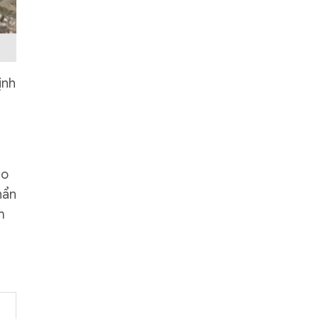
ịnh
ảo
hẩn
m