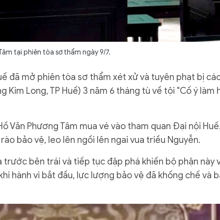
âm tại phiên tòa sơ thẩm ngày 9/7.
Huế đã mở phiên tòa sơ thẩm xét xử và tuyên phạt bị cá
g Kim Long, TP Huế) 3 năm 6 tháng tù về tội "Cố ý làm 
 Hồ Văn Phương Tâm mua vé vào tham quan Đại nội Huế
rào bảo vệ, leo lên ngồi lên ngai vua triều Nguyễn.
 trước bên trái và tiếp tục đập phá khiến bộ phận này 
khi hành vi bắt đầu, lực lượng bảo vệ đã khống chế và 