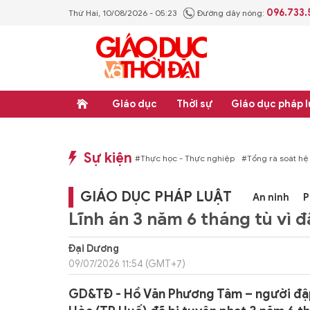
096.733
Thứ Hai, 10/08/2026 - 05:23
Đường dây nóng:
Giáo dục
Thời sự
Giáo dục pháp l
Sự kiện
p luật
#Thực học - Thực nghiệp
#Tổng rà soát hệ thống văn bản quy phạm ph
GIÁO DỤC PHÁP LUẬT
An ninh
P
Lĩnh án 3 năm 6 tháng tù vì 
Đại Dương
09/07/2026 11:54 (GMT+7)
GD&TĐ - Hồ Văn Phương Tâm – người đập 