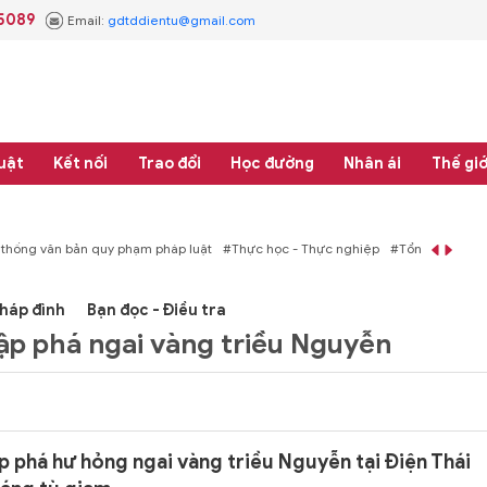
.5089
Email:
gdtddientu@gmail.com
uật
Kết nối
Trao đổi
Học đường
Nhân ái
Thế giớ
áp luật
#Thực học - Thực nghiệp
#Tổng rà soát hệ thống văn bản quy phạm 
háp đình
Bạn đọc - Điều tra
đập phá ngai vàng triều Nguyễn
phá hư hỏng ngai vàng triều Nguyễn tại Điện Thái