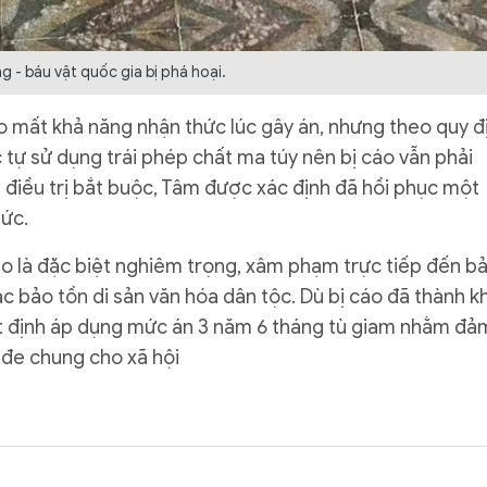
g - báu vật quốc gia bị phá hoại.
áo mất khả năng nhận thức lúc gây án, nhưng theo quy đ
c tự sử dụng trái phép chất ma túy nên bị cáo vẫn phải
n điều trị bắt buộc, Tâm được xác định đã hồi phục một
hức.
cáo là đặc biệt nghiêm trọng, xâm phạm trực tiếp đến b
c bảo tồn di sản văn hóa dân tộc. Dù bị cáo đã thành k
yết định áp dụng mức án 3 năm 6 tháng tù giam nhằm đả
 đe chung cho xã hội