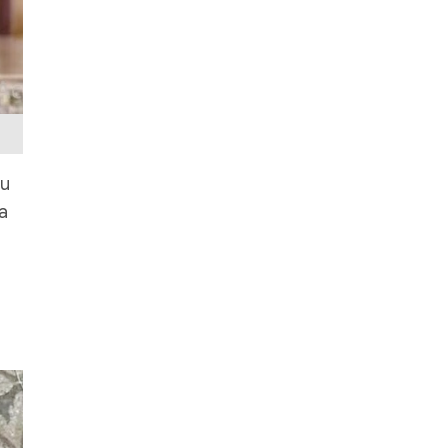
ệu
ủa