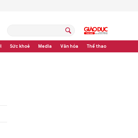
i
Sức khoẻ
Media
Văn hóa
Thể thao
pháp luật