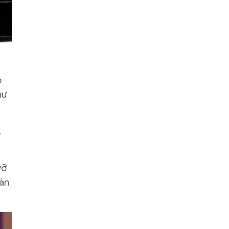
o
hư
.
vỡ
bàn