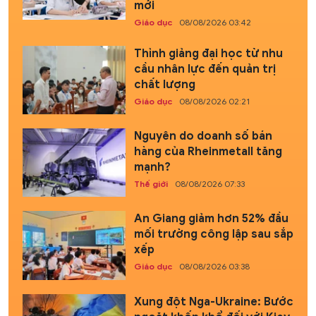
mới
Giáo dục
08/08/2026 03:42
Thỉnh giảng đại học từ nhu
cầu nhân lực đến quản trị
chất lượng
Giáo dục
08/08/2026 02:21
Nguyên do doanh số bán
hàng của Rheinmetall tăng
mạnh?
Thế giới
08/08/2026 07:33
An Giang giảm hơn 52% đầu
mối trường công lập sau sắp
xếp
Giáo dục
08/08/2026 03:38
Xung đột Nga-Ukraine: Bước