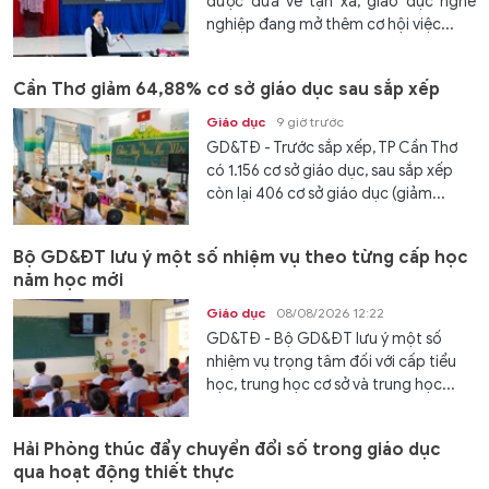
được đưa về tận xã, giáo dục nghề
nghiệp đang mở thêm cơ hội việc...
Cần Thơ giảm 64,88% cơ sở giáo dục sau sắp xếp
Giáo dục
9 giờ trước
GD&TĐ - Trước sắp xếp, TP Cần Thơ
có 1.156 cơ sở giáo dục, sau sắp xếp
còn lại 406 cơ sở giáo dục (giảm...
Bộ GD&ĐT lưu ý một số nhiệm vụ theo từng cấp học
năm học mới
Giáo dục
08/08/2026 12:22
GD&TĐ - Bộ GD&ĐT lưu ý một số
nhiệm vụ trọng tâm đối với cấp tiểu
học, trung học cơ sở và trung học...
Hải Phòng thúc đẩy chuyển đổi số trong giáo dục
qua hoạt động thiết thực