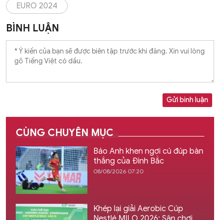
EURO 2024
BÌNH LUẬN
Gửi bình luận
CÙNG CHUYÊN MỤC
Báo Anh khen ngợi cú đúp bàn
thắng của Đình Bắc
08/08/2026 07:20
Khép lại giải Aerobic Cúp
Nestlé MILO 2026: Sân chơi