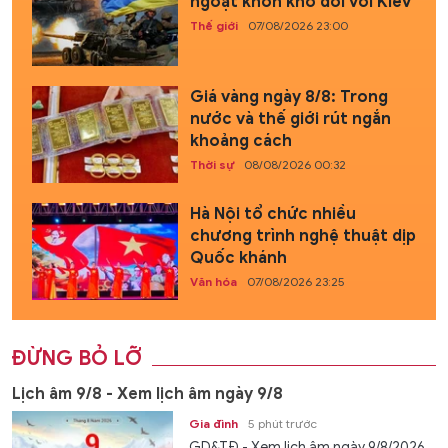
ngoặt khốn khổ đối với Kiev
Thế giới
07/08/2026 23:00
Giá vàng ngày 8/8: Trong
nước và thế giới rút ngắn
khoảng cách
Thời sự
08/08/2026 00:32
Hà Nội tổ chức nhiều
chương trình nghệ thuật dịp
Quốc khánh
Văn hóa
07/08/2026 23:25
ĐỪNG BỎ LỠ
Lịch âm 9/8 - Xem lịch âm ngày 9/8
Gia đình
5 phút trước
GD&TĐ - Xem lịch âm ngày 9/8/2026.