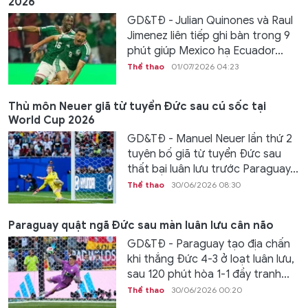
2026
GD&TĐ - Julian Quinones và Raul
Jimenez liên tiếp ghi bàn trong 9
phút giúp Mexico hạ Ecuador...
Thể thao
01/07/2026 04:23
Thủ môn Neuer giã từ tuyển Đức sau cú sốc tại
World Cup 2026
GD&TĐ - Manuel Neuer lần thứ 2
tuyên bố giã từ tuyển Đức sau
thất bại luân lưu trước Paraguay...
Thể thao
30/06/2026 08:30
Paraguay quật ngã Đức sau màn luân lưu cân não
GD&TĐ - Paraguay tạo địa chấn
khi thắng Đức 4-3 ở loạt luân lưu,
sau 120 phút hòa 1-1 đầy tranh...
Thể thao
30/06/2026 00:20