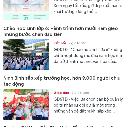
Xem ngày tốt xấu, giờ đẹp xuất hành,
khai trương, động thổ...
Chào học sinh lớp 6: Hành trình hơn mười năm gieo
những bước chân đầu tiên
Kết nối
7 giờ trước
GD&TĐ - "Chào học sinh lớp 6" không
chỉ là hoạt động mở đầu năm học mà
đã trở thành một nét văn hóa của...
Ninh Bình sắp xếp trường học, hơn 9.000 người chịu
tác động
Giáo dục
7 giờ trước
GD&TĐ - Việc lựa chọn cán bộ quản lý,
bố trí nhân sự dôi dư là một trong
những vấn đề đặt ra khi sắp xếp...