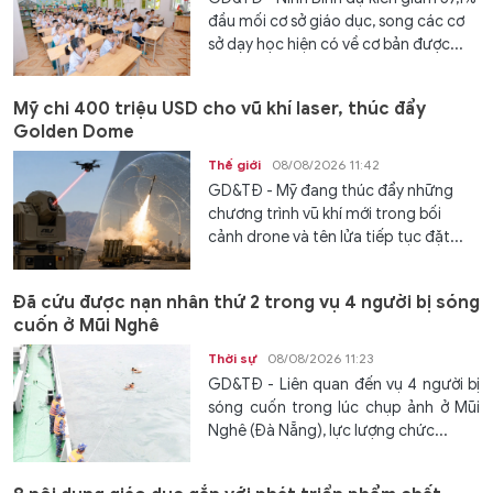
đầu mối cơ sở giáo dục, song các cơ
sở dạy học hiện có về cơ bản được...
Mỹ chi 400 triệu USD cho vũ khí laser, thúc đẩy
Golden Dome
Thế giới
08/08/2026 11:42
GD&TĐ - Mỹ đang thúc đẩy những
chương trình vũ khí mới trong bối
cảnh drone và tên lửa tiếp tục đặt...
Đã cứu được nạn nhân thứ 2 trong vụ 4 người bị sóng
cuốn ở Mũi Nghê
Thời sự
08/08/2026 11:23
GD&TĐ - Liên quan đến vụ 4 người bị
sóng cuốn trong lúc chụp ảnh ở Mũi
Nghê (Đà Nẵng), lực lượng chức...