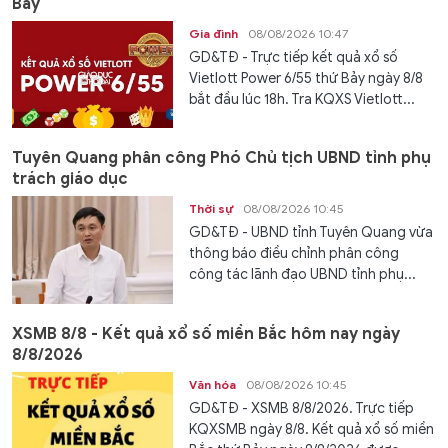
Bảy
Gia đình
08/08/2026 10:47
GD&TĐ - Trực tiếp kết quả xổ số
Vietlott Power 6/55 thứ Bảy ngày 8/8
bắt đầu lúc 18h. Tra KQXS Vietlott...
Tuyên Quang phân công Phó Chủ tịch UBND tỉnh phụ
trách giáo dục
Thời sự
08/08/2026 10:45
GD&TĐ - UBND tỉnh Tuyên Quang vừa
thông báo điều chỉnh phân công
công tác lãnh đạo UBND tỉnh phụ...
XSMB 8/8 - Kết quả xổ số miền Bắc hôm nay ngày
8/8/2026
Văn hóa
08/08/2026 10:45
GD&TĐ - XSMB 8/8/2026. Trực tiếp
KQXSMB ngày 8/8. Kết quả xổ số miền