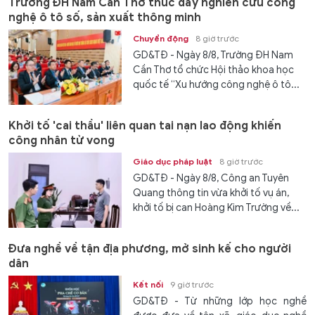
Trường ĐH Nam Cần Thơ thúc đẩy nghiên cứu công
nghệ ô tô số, sản xuất thông minh
Chuyển động
8 giờ trước
GD&TĐ - Ngày 8/8, Trường ĐH Nam
Cần Thơ tổ chức Hội thảo khoa học
quốc tế “Xu hướng công nghệ ô tô...
Khởi tố 'cai thầu' liên quan tai nạn lao động khiến
công nhân tử vong
Giáo dục pháp luật
8 giờ trước
GD&TĐ - Ngày 8/8, Công an Tuyên
Quang thông tin vừa khởi tố vụ án,
khởi tố bị can Hoàng Kim Trường về...
Đưa nghề về tận địa phương, mở sinh kế cho người
dân
Kết nối
9 giờ trước
GD&TĐ - Từ những lớp học nghề