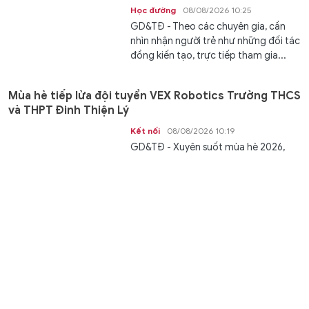
Học đường
08/08/2026 10:25
GD&TĐ - Theo các chuyên gia, cần
nhìn nhận người trẻ như những đối tác
đồng kiến tạo, trực tiếp tham gia...
Mùa hè tiếp lửa đội tuyển VEX Robotics Trường THCS
và THPT Đinh Thiện Lý
Kết nối
08/08/2026 10:19
GD&TĐ - ​​Xuyên suốt mùa hè 2026,
phòng Robotics của Trường THCS và
THPT Đinh Thiện Lý (LSTS) luôn sôi...
Đào tạo nghề gắn với sinh kế, mở hướng giảm nghèo
ở vùng cao Tà Rụt
Chuyển động
08/08/2026 09:47
GD&TĐ - Xác định đào tạo nghề và
giải quyết việc làm là chìa khoá then
chốt để giảm nghèo bền vững, xã Tà...