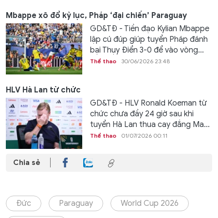
Mbappe xô đổ kỷ lục, Pháp ‘đại chiến’ Paraguay
GD&TĐ - Tiền đạo Kylian Mbappe
lập cú đúp giúp tuyển Pháp đánh
bại Thụy Điển 3-0 để vào vòng...
Thể thao
30/06/2026 23:48
HLV Hà Lan từ chức
GD&TĐ - HLV Ronald Koeman từ
chức chưa đầy 24 giờ sau khi
tuyển Hà Lan thua cay đắng Ma...
Thể thao
01/07/2026 00:11
Chia sẻ
Đức
Paraguay
World Cup 2026