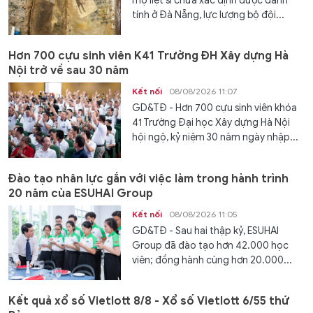
mộ liệt sĩ chưa xác định được danh
tính ở Đà Nẵng, lực lượng bộ đội...
Hơn 700 cựu sinh viên K41 Trường ĐH Xây dựng Hà
Nội trở về sau 30 năm
Kết nối
08/08/2026 11:07
GD&TĐ - Hơn 700 cựu sinh viên khóa
41 Trường Đại học Xây dựng Hà Nội
hội ngộ, kỷ niệm 30 năm ngày nhập...
Đào tạo nhân lực gắn với việc làm trong hành trình
20 năm của ESUHAI Group
Kết nối
08/08/2026 11:05
GD&TĐ - Sau hai thập kỷ, ESUHAI
Group đã đào tạo hơn 42.000 học
viên; đồng hành cùng hơn 20.000...
Kết quả xổ số Vietlott 8/8 - Xổ số Vietlott 6/55 thứ