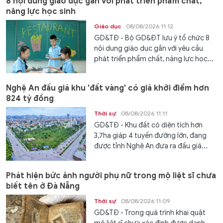
8 nội dung giáo dục gắn với phát triển phẩm chất,
năng lực học sinh
Giáo dục
08/08/2026 11:12
GD&TĐ - Bộ GD&ĐT lưu ý tổ chức 8
nội dung giáo dục gắn với yêu cầu
phát triển phẩm chất, năng lực học...
Nghệ An đấu giá khu 'đất vàng' có giá khởi điểm hơn
824 tỷ đồng
Thời sự
08/08/2026 11:11
GD&TĐ - Khu đất có diện tích hơn
3,7ha giáp 4 tuyến đường lớn, đang
được tỉnh Nghệ An đưa ra đấu giá...
Phát hiện bức ảnh người phụ nữ trong mộ liệt sĩ chưa
biết tên ở Đà Nẵng
Thời sự
08/08/2026 11:09
GD&TĐ - Trong quá trình khai quật