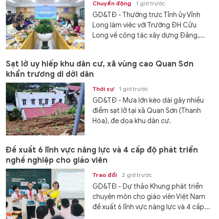
Chuyển động
1 giờ trước
GD&TĐ - Thường trực Tỉnh ủy Vĩnh
Long làm việc với Trường ĐH Cửu
Long về công tác xây dựng Đảng,...
Sạt lở uy hiếp khu dân cư, xã vùng cao Quan Sơn
khẩn trương di dời dân
Thời sự
1 giờ trước
GD&TĐ - Mưa lớn kéo dài gây nhiều
điểm sạt lở tại xã Quan Sơn (Thanh
Hóa), đe dọa khu dân cư.
Đề xuất 6 lĩnh vực năng lực và 4 cấp độ phát triển
nghề nghiệp cho giáo viên
Trao đổi
2 giờ trước
GD&TĐ - Dự thảo Khung phát triển
chuyên môn cho giáo viên Việt Nam
đề xuất 6 lĩnh vực năng lực và 4 cấp...