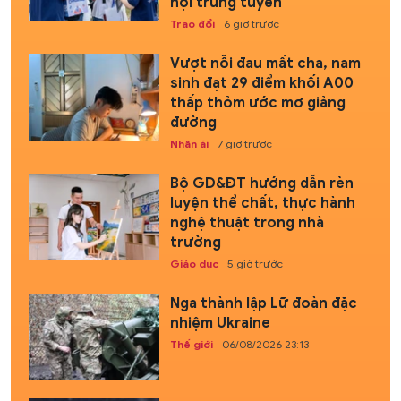
hội trúng tuyển
Trao đổi
6 giờ trước
Vượt nỗi đau mất cha, nam
sinh đạt 29 điểm khối A00
thấp thỏm ước mơ giảng
đường
Nhân ái
7 giờ trước
Bộ GD&ĐT hướng dẫn rèn
luyện thể chất, thực hành
nghệ thuật trong nhà
trường
Giáo dục
5 giờ trước
Nga thành lập Lữ đoàn đặc
nhiệm Ukraine
Thế giới
06/08/2026 23:13