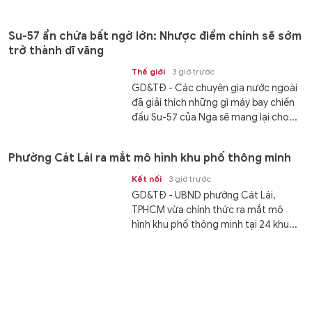
Su-57 ẩn chứa bất ngờ lớn: Nhược điểm chính sẽ sớm
trở thành dĩ vãng
Thế giới
3 giờ trước
GD&TĐ - Các chuyên gia nước ngoài
đã giải thích những gì máy bay chiến
đấu Su-57 của Nga sẽ mang lại cho...
Phường Cát Lái ra mắt mô hình khu phố thông minh
Kết nối
3 giờ trước
GD&TĐ - UBND phường Cát Lái,
TPHCM vừa chính thức ra mắt mô
hình khu phố thông minh tại 24 khu...
Sinh viên Việt Nam - Hàn Quốc hợp tác cùng sáng tạo
giải pháp công nghệ
Chuyển động
3 giờ trước