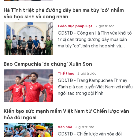
Hà Tĩnh triệt phá đường dây bán ma túy ‘cỏ’ nhắm
vào học sinh và công nhân
Giáo dục pháp luật
2 giờ trước
GD&TĐ - Công an Hà Tĩnh vừa khởi tố
17 bị can trong đường dây mua bán
ma túy "cỏ", bán cho học sinh và...
Báo Campuchia ‘dè chừng’ Xuân Son
Thể thao
2 giờ trước
GD&TĐ - Trang Kampuchea Thmey
đánh giá cao tuyển Việt Nam với nhiều
ngôi sao trong đội hình.
Kiến tạo sức mạnh mềm Việt Nam từ Chiến lược văn
hóa đối ngoại
Văn hóa
2 giờ trước
GD&TĐ - Chiến lược văn hóa đối