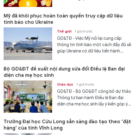
Mỹ đã khôi phục hoàn toàn quyền truy cập dữ liệu
tình báo cho Ukraine
Thế giới
1 giờ trước
GD&TĐ - Việc Mỹ nối lại cung cấp
thông tin tình báo một cách đầy đủ sẽ
giúp Ukraine có dữ liệu tiến hành...
Bộ GD&ĐT đề xuất nội dung sửa đổi Điều lệ Ban đại
diện cha mẹ học sinh
Giáo dục
1 giờ trước
GD&TĐ - Bộ GD&ĐT công bố dự thảo
Thông tư ban hành Điều lệ Ban đại
diện cha mẹ học sinh lấy ý kiến góp ý...
Trường Đại học Cửu Long sẵn sàng đào tạo theo ‘đặt
hàng’ của tỉnh Vĩnh Long