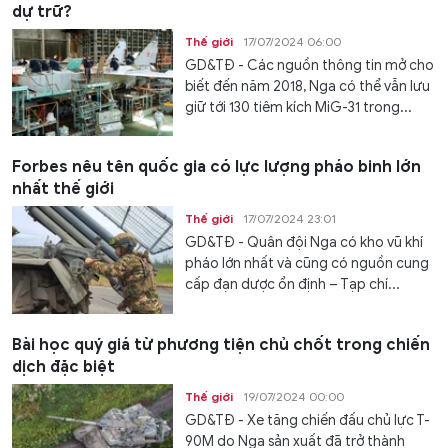
dự trữ?
Thế giới
17/07/2024 06:00
GD&TĐ - Các nguồn thông tin mở cho
biết đến năm 2018, Nga có thể vẫn lưu
giữ tới 130 tiêm kích MiG-31 trong...
Forbes nêu tên quốc gia có lực lượng pháo binh lớn
nhất thế giới
Thế giới
17/07/2024 23:01
GD&TĐ - Quân đội Nga có kho vũ khí
pháo lớn nhất và cũng có nguồn cung
cấp đạn dược ổn định – Tạp chí...
Bài học quý giá từ phương tiện chủ chốt trong chiến
dịch đặc biệt
Thế giới
19/07/2024 00:00
GD&TĐ - Xe tăng chiến đấu chủ lực T-
90M do Nga sản xuất đã trở thành