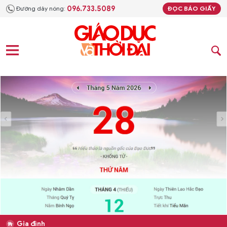
096.733.5089
Đường dây nóng:
ĐỌC BÁO GIẤY
Gia đình