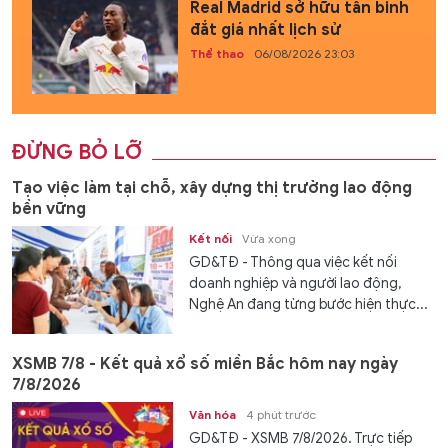
Real Madrid sở hữu tân binh
đắt giá nhất lịch sử
Thể thao
06/08/2026 23:03
ĐỪNG BỎ LỠ
Tạo việc làm tại chỗ, xây dựng thị trường lao động
bền vững
Kết nối
Vừa xong
GD&TĐ - Thông qua việc kết nối
doanh nghiệp và người lao động,
Nghệ An đang từng bước hiện thực...
XSMB 7/8 - Kết quả xổ số miền Bắc hôm nay ngày
7/8/2026
Văn hóa
4 phút trước
GD&TĐ - XSMB 7/8/2026. Trực tiếp