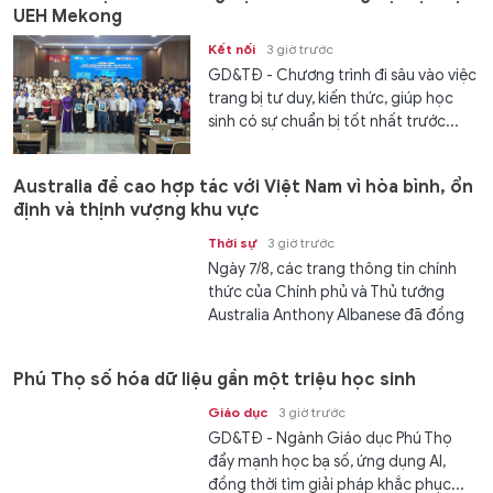
UEH Mekong
Kết nối
3 giờ trước
GD&TĐ - Chương trình đi sâu vào việc
trang bị tư duy, kiến thức, giúp học
sinh có sự chuẩn bị tốt nhất trước...
Australia đề cao hợp tác với Việt Nam vì hòa bình, ổn
định và thịnh vượng khu vực
Thời sự
3 giờ trước
Ngày 7/8, các trang thông tin chính
thức của Chính phủ và Thủ tướng
Australia Anthony Albanese đã đồng
loạt đăng tải thông điệp trang trọng
chào đón chuyến thăm cấp Nhà nước
Phú Thọ số hóa dữ liệu gần một triệu học sinh
của...
Giáo dục
3 giờ trước
GD&TĐ - Ngành Giáo dục Phú Thọ
đẩy mạnh học bạ số, ứng dụng AI,
đồng thời tìm giải pháp khắc phục...