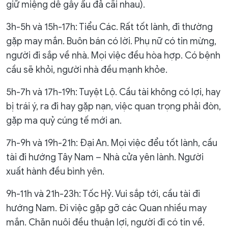
giữ miệng dễ gây ẩu đả cãi nhau).
3h-5h và 15h-17h: Tiểu Các. Rất tốt lành, đi thường
gặp may mắn. Buôn bán có lời. Phụ nữ có tin mừng,
người đi sắp về nhà. Mọi việc đều hòa hợp. Có bệnh
cầu sẽ khỏi, người nhà đều mạnh khỏe.
5h-7h và 17h-19h: Tuyệt Lộ. Cầu tài không có lợi, hay
bị trái ý, ra đi hay gặp nạn, việc quan trọng phải đòn,
gặp ma quỷ cúng tế mới an.
7h-9h và 19h-21h: Đại An. Mọi việc đểu tốt lành, cầu
tài đi hướng Tây Nam – Nhà cửa yên lành. Người
xuất hành đều bình yên.
9h-11h và 21h-23h: Tốc Hỷ. Vui sắp tới, cầu tài đi
hướng Nam. Đi việc gặp gỡ các Quan nhiều may
mắn. Chăn nuôi đều thuận lợi, người đi có tin về.