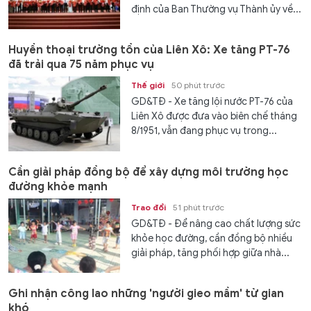
định của Ban Thường vụ Thành ủy về...
Huyền thoại trường tồn của Liên Xô: Xe tăng PT-76
đã trải qua 75 năm phục vụ
Thế giới
50 phút trước
GD&TĐ - Xe tăng lội nước PT-76 của
Liên Xô được đưa vào biên chế tháng
8/1951, vẫn đang phục vụ trong...
Cần giải pháp đồng bộ để xây dựng môi trường học
đường khỏe mạnh
Trao đổi
51 phút trước
GD&TĐ - Để nâng cao chất lượng sức
khỏe học đường, cần đồng bộ nhiều
giải pháp, tăng phối hợp giữa nhà...
Ghi nhận công lao những 'người gieo mầm' từ gian
khó