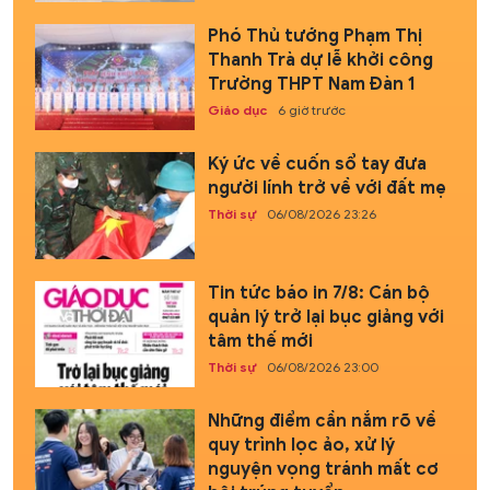
Phó Thủ tướng Phạm Thị
Thanh Trà dự lễ khởi công
Trường THPT Nam Đàn 1
Giáo dục
6 giờ trước
Ký ức về cuốn sổ tay đưa
người lính trở về với đất mẹ
Thời sự
06/08/2026 23:26
Tin tức báo in 7/8: Cán bộ
quản lý trở lại bục giảng với
tâm thế mới
Thời sự
06/08/2026 23:00
Những điểm cần nắm rõ về
quy trình lọc ảo, xử lý
nguyện vọng tránh mất cơ