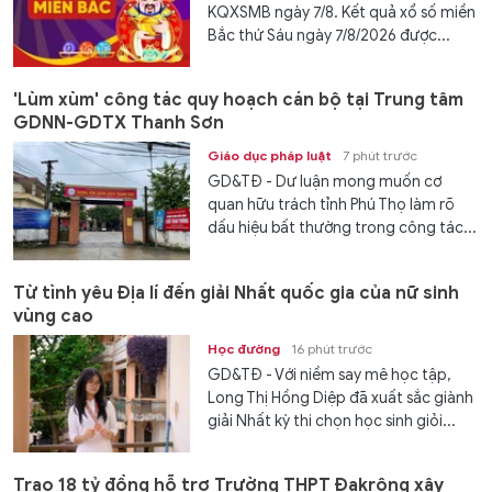
KQXSMB ngày 7/8. Kết quả xổ số miền
Bắc thứ Sáu ngày 7/8/2026 được...
'Lùm xùm' công tác quy hoạch cán bộ tại Trung tâm
GDNN-GDTX Thanh Sơn
Giáo dục pháp luật
7 phút trước
GD&TĐ - Dư luận mong muốn cơ
quan hữu trách tỉnh Phú Thọ làm rõ
dấu hiệu bất thường trong công tác...
Từ tình yêu Địa lí đến giải Nhất quốc gia của nữ sinh
vùng cao
Học đường
16 phút trước
GD&TĐ - Với niềm say mê học tập,
Long Thị Hồng Diệp đã xuất sắc giành
giải Nhất kỳ thi chọn học sinh giỏi...
Trao 18 tỷ đồng hỗ trợ Trường THPT Đakrông xây