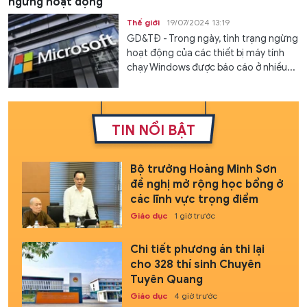
ngừng hoạt động
Thế giới
19/07/2024 13:19
GD&TĐ - Trong ngày, tình trạng ngừng
hoạt động của các thiết bị máy tính
chạy Windows được báo cáo ở nhiều...
TIN NỔI BẬT
Bộ trưởng Hoàng Minh Sơn
đề nghị mở rộng học bổng ở
các lĩnh vực trọng điểm
Giáo dục
1 giờ trước
Chi tiết phương án thi lại
cho 328 thí sinh Chuyên
Tuyên Quang
Giáo dục
4 giờ trước