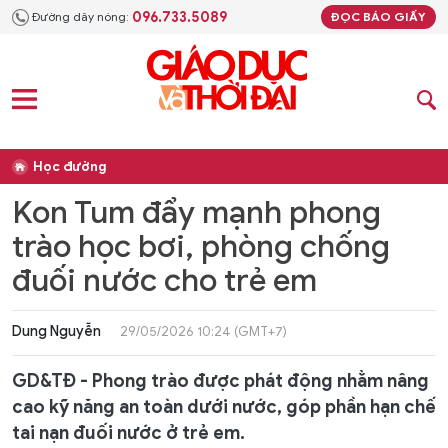
096.733.5089
Đường dây nóng:
ĐỌC BÁO GIẤY
Học đường
Kon Tum đẩy mạnh phong
trào học bơi, phòng chống
đuối nước cho trẻ em
Dung Nguyễn
29/05/2026 10:24 (GMT+7)
GD&TĐ - Phong trào được phát động nhằm nâng
cao kỹ năng an toàn dưới nước, góp phần hạn chế
tai nạn đuối nước ở trẻ em.