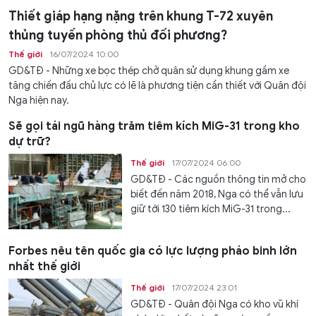
Thiết giáp hạng nặng trên khung T-72 xuyên
thủng tuyến phòng thủ đối phương?
Thế giới
16/07/2024 10:00
GD&TĐ - Những xe bọc thép chở quân sử dụng khung gầm xe
tăng chiến đấu chủ lực có lẽ là phương tiện cần thiết với Quân đội
Nga hiện nay.
Sẽ gọi tái ngũ hàng trăm tiêm kích MiG-31 trong kho
dự trữ?
Thế giới
17/07/2024 06:00
GD&TĐ - Các nguồn thông tin mở cho
biết đến năm 2018, Nga có thể vẫn lưu
giữ tới 130 tiêm kích MiG-31 trong...
Forbes nêu tên quốc gia có lực lượng pháo binh lớn
nhất thế giới
Thế giới
17/07/2024 23:01
GD&TĐ - Quân đội Nga có kho vũ khí