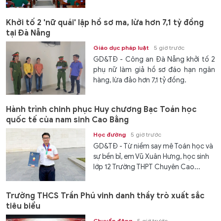
Khởi tố 2 'nữ quái' lập hồ sơ ma, lừa hơn 7,1 tỷ đồng
tại Đà Nẵng
Giáo dục pháp luật
5 giờ trước
GD&TĐ - Công an Đà Nẵng khởi tố 2
phụ nữ làm giả hồ sơ đáo hạn ngân
hàng, lừa đảo hơn 7,1 tỷ đồng.
Hành trình chinh phục Huy chương Bạc Toán học
quốc tế của nam sinh Cao Bằng
Học đường
5 giờ trước
GD&TĐ - Từ niềm say mê Toán học và
sự bền bỉ, em Vũ Xuân Hưng, học sinh
lớp 12 Trường THPT Chuyên Cao...
Trường THCS Trần Phú vinh danh thầy trò xuất sắc
tiêu biểu
Chuyển động
5 giờ trước