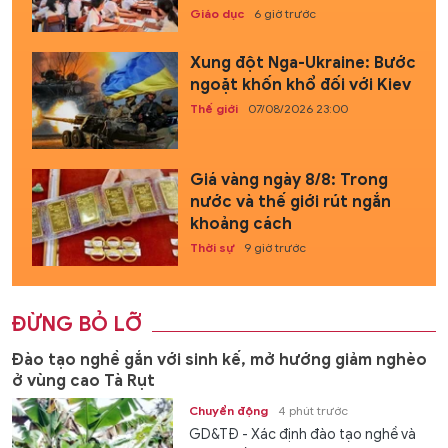
Giáo dục
6 giờ trước
Xung đột Nga-Ukraine: Bước
ngoặt khốn khổ đối với Kiev
Thế giới
07/08/2026 23:00
Giá vàng ngày 8/8: Trong
nước và thế giới rút ngắn
khoảng cách
Thời sự
9 giờ trước
ĐỪNG BỎ LỠ
Đào tạo nghề gắn với sinh kế, mở hướng giảm nghèo
ở vùng cao Tà Rụt
Chuyển động
4 phút trước
GD&TĐ - Xác định đào tạo nghề và