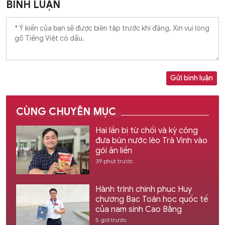
BÌNH LUẬN
Gửi bình luận
CÙNG CHUYÊN MỤC
Hai lần bị từ chối và kỳ công
đưa bún nước lèo Trà Vinh vào
gói ăn liền
39 phút trước
Hành trình chinh phục Huy
chương Bạc Toán học quốc tế
của nam sinh Cao Bằng
5 giờ trước