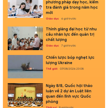
phương pháp dạy học, kiểm
tra đánh giá trong năm học
mới
Giáo dục
6 giờ trước
Thỉnh giảng đại học từ nhu
cầu nhân lực đến quản trị
chất lượng
Giáo dục
7 giờ trước
Chiến lược bóp nghẹt lực
lượng Ukraine
Thế giới
07/08/2026 23:08
Ngày 8/8, Quốc hội thảo
luận về 2 dự án Luật liên
quan đến lĩnh vực Quốc
phòng
Thời sự
9 giờ trước