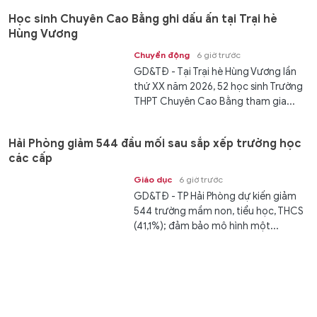
Học sinh Chuyên Cao Bằng ghi dấu ấn tại Trại hè
Hùng Vương
Chuyển động
6 giờ trước
GD&TĐ - Tại Trại hè Hùng Vương lần
thứ XX năm 2026, 52 học sinh Trường
THPT Chuyên Cao Bằng tham gia...
Hải Phòng giảm 544 đầu mối sau sắp xếp trường học
các cấp
Giáo dục
6 giờ trước
GD&TĐ - TP Hải Phòng dự kiến giảm
544 trường mầm non, tiểu học, THCS
(41,1%); đảm bảo mô hình một...
Phú Thọ khảo sát năng lực tiếng Anh hơn 7.000 giáo
viên phổ thông
Giáo dục
6 giờ trước