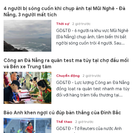
4 người bị sóng cuốn khi chụp ảnh tại Mũi Nghê - Đà
Nẵng, 3 người mất tích
Thời sự
2 giờ trước
GD&TĐ - 6 người ra khu vực Mũi Nghê
(Đà Nẵng) chụp ảnh, tắm biển thì bất
ngờ bị sóng cuốn trôi 4 người. Sau...
Công an Đà Nẵng ra quân test ma túy tại chợ đầu mối
và Bến xe Trung tâm
Chuyển động
2 giờ trước
GD&TĐ - Lực lượng Công an Đà Nẵng
đồng loạt ra quân test nhanh ma túy
đối với hàng trăm tiểu thương tại...
Báo Anh khen ngợi cú đúp bàn thắng của Đình Bắc
Thể thao
2 giờ trước
GD&TĐ - Tờ Reuters của nước Anh