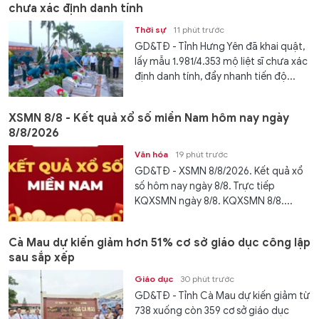
chưa xác định danh tính
Thời sự
11 phút trước
GD&TĐ - Tỉnh Hưng Yên đã khai quật,
lấy mẫu 1.981/4.353 mộ liệt sĩ chưa xác
định danh tính, đẩy nhanh tiến độ...
XSMN 8/8 - Kết quả xổ số miền Nam hôm nay ngày
8/8/2026
Văn hóa
19 phút trước
GD&TĐ - XSMN 8/8/2026. Kết quả xổ
số hôm nay ngày 8/8. Trực tiếp
KQXSMN ngày 8/8. KQXSMN 8/8....
Cà Mau dự kiến giảm hơn 51% cơ sở giáo dục công lập
sau sắp xếp
Giáo dục
30 phút trước
GD&TĐ - Tỉnh Cà Mau dự kiến giảm từ
738 xuống còn 359 cơ sở giáo dục