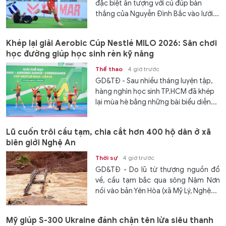
đặc biệt ấn tượng với cú đúp bàn
thắng của Nguyễn Đình Bắc vào lưới...
Khép lại giải Aerobic Cúp Nestlé MILO 2026: Sân chơi
học đường giúp học sinh rèn kỹ năng
Thể thao
4 giờ trước
GD&TĐ - Sau nhiều tháng luyện tập,
hàng nghìn học sinh TP.HCM đã khép
lại mùa hè bằng những bài biểu diễn...
Lũ cuốn trôi cầu tạm, chia cắt hơn 400 hộ dân ở xã
biên giới Nghệ An
Thời sự
4 giờ trước
GD&TĐ - Do lũ từ thượng nguồn đổ
về, cầu tạm bắc qua sông Nậm Nơn
nối vào bản Yên Hòa (xã Mỹ Lý, Nghệ...
Mỹ giúp S-300 Ukraine đánh chặn tên lửa siêu thanh