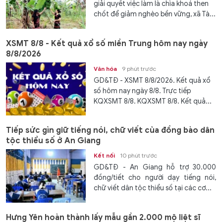
giải quyết việc làm là chìa khoá then
chốt để giảm nghèo bền vững, xã Tà...
XSMT 8/8 - Kết quả xổ số miền Trung hôm nay ngày
8/8/2026
Văn hóa
9 phút trước
GD&TĐ - XSMT 8/8/2026. Kết quả xổ
số hôm nay ngày 8/8. Trực tiếp
KQXSMT 8/8. KQXSMT 8/8. Kết quả...
Tiếp sức gìn giữ tiếng nói, chữ viết của đồng bào dân
tộc thiểu số ở An Giang
Kết nối
10 phút trước
GD&TĐ - An Giang hỗ trợ 30.000
đồng/tiết cho người dạy tiếng nói,
chữ viết dân tộc thiểu số tại các cơ...
Hưng Yên hoàn thành lấy mẫu gần 2.000 mộ liệt sĩ