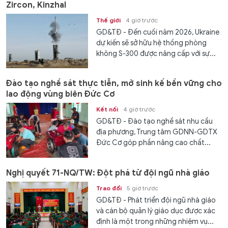
Zircon, Kinzhal
Thế giới
4 giờ trước
GD&TĐ - Đến cuối năm 2026, Ukraine
dự kiến ​​sẽ sở hữu hệ thống phòng
không S-300 được nâng cấp với sự...
Đào tạo nghề sát thực tiễn, mở sinh kế bền vững cho
lao động vùng biên Đức Cơ
Kết nối
4 giờ trước
GD&TĐ - Đào tạo nghề sát nhu cầu
địa phương, Trung tâm GDNN-GDTX
Đức Cơ góp phần nâng cao chất...
Nghị quyết 71-NQ/TW: Đột phá từ đội ngũ nhà giáo
Trao đổi
5 giờ trước
GD&TĐ - Phát triển đội ngũ nhà giáo
và cán bộ quản lý giáo dục được xác
định là một trong những nhiệm vụ...