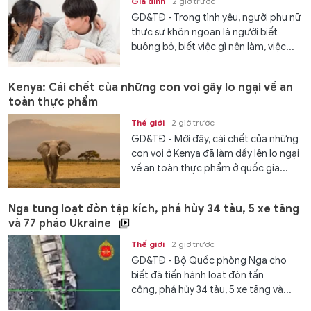
Gia đình
2 giờ trước
GD&TĐ - Trong tình yêu, người phụ nữ
thực sự khôn ngoan là người biết
buông bỏ, biết việc gì nên làm, việc...
Kenya: Cái chết của những con voi gây lo ngại về an
toàn thực phẩm
Thế giới
2 giờ trước
GD&TĐ - Mới đây, cái chết của những
con voi ở Kenya đã làm dấy lên lo ngại
về an toàn thực phẩm ở quốc gia...
Nga tung loạt đòn tập kích, phá hủy 34 tàu, 5 xe tăng
và 77 pháo Ukraine
Thế giới
2 giờ trước
GD&TĐ - Bộ Quốc phòng Nga cho
biết đã tiến hành loạt đòn tấn
công, phá hủy 34 tàu, 5 xe tăng và...