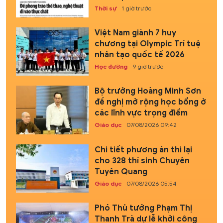
Thời sự
1 giờ trước
Việt Nam giành 7 huy
chương tại Olympic Trí tuệ
nhân tạo quốc tế 2026
Học đường
9 giờ trước
Bộ trưởng Hoàng Minh Sơn
đề nghị mở rộng học bổng ở
các lĩnh vực trọng điểm
Giáo dục
07/08/2026 09:42
Chi tiết phương án thi lại
cho 328 thí sinh Chuyên
Tuyên Quang
Giáo dục
07/08/2026 05:54
Phó Thủ tướng Phạm Thị
Thanh Trà dự lễ khởi công