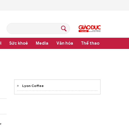
i
Sức khoẻ
Media
Văn hóa
Thể thao
pháp luật
Lyon Coffee
,