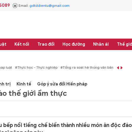
.5089
Email:
gdtddientu@gmail.com
uật
Kết nối
Trao đổi
Học đường
Nhân ái
Thế giớ
áp luật
#Thực học - Thực nghiệp
#Tổng rà soát hệ thống văn bản quy phạm 
nh trị
Kinh tế
Góp ý sửa đổi Hiến pháp
ào thế giới ẩm thực
 bếp nổi tiếng chế biến thành nhiều món ăn độc đáo