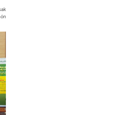
sak
món