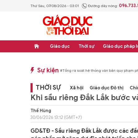
096.733
Thứ Sáu, 07/08/2026 - 03:01
Đường dây nóng:
Giáo dục
Thời sự
Giáo dục pháp l
Sự kiện
p luật
#Thực học - Thực nghiệp
#Tổng rà soát hệ thống văn bản quy phạm ph
THỜI SỰ
Xã hội
Giáo dục Đô thị
Chí
Khi sầu riêng Đắk Lắk bước v
Thế Hùng
30/06/2026 13:12 (GMT+7)
GD&TĐ - Sầu riêng Đắk Lắk được các đầu