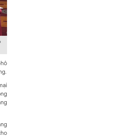
ò
phô
ng.
mại
ong
âng
ằng
cho