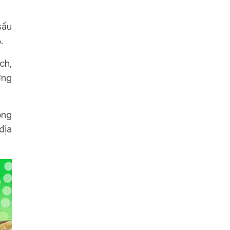
sầu
.
ch,
ởng
ông
địa