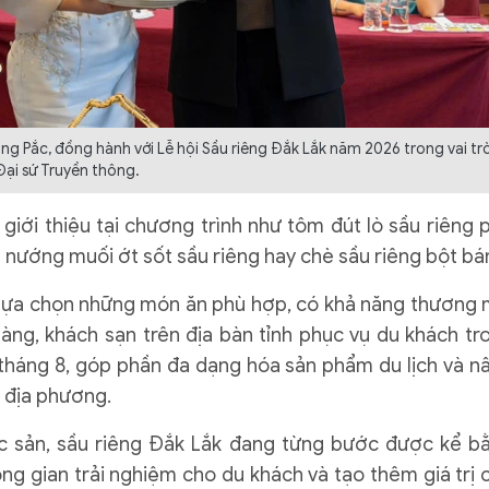
ng Pắc, đồng hành với Lễ hội Sầu riêng Đắk Lắk năm 2026 trong vai tr
Đại sứ Truyền thông.
giới thiệu tại chương trình như tôm đút lò sầu riêng 
ôm nướng muối ớt sốt sầu riêng hay chè sầu riêng bột bá
 lựa chọn những món ăn phù hợp, có khả năng thương 
hàng, khách sạn trên địa bàn tỉnh phục vụ du khách tr
 tháng 8, góp phần đa dạng hóa sản phẩm du lịch và n
a địa phương.
đặc sản, sầu riêng Đắk Lắk đang từng bước được kể b
 gian trải nghiệm cho du khách và tạo thêm giá trị 