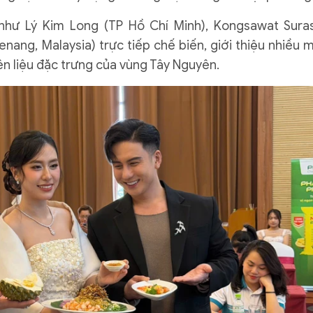
 như Lý Kim Long (TP Hồ Chí Minh), Kongsawat Sura
nang, Malaysia) trực tiếp chế biến, giới thiệu nhiều 
ên liệu đặc trưng của vùng Tây Nguyên.