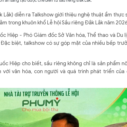
ón ăn sáng tạo được chế biến từ sầu riêng Đắk Lắk.
 Lắk) diễn ra Talkshow giới thiệu nghệ thuật ẩm thực 
nằm trong khuôn khổ Lễ hội Sầu riêng Đắk Lắk năm 2026
 Hiệp - Phó Giám đốc Sở Văn hóa, Thể thao và Du lị
 Đặc biệt, talkshow có sự góp mặt của nhiều bếp trư
uốc Hiệp cho biết, sầu riêng không chỉ là sản phẩm n
với văn hóa, con người và quá trình phát triển của 