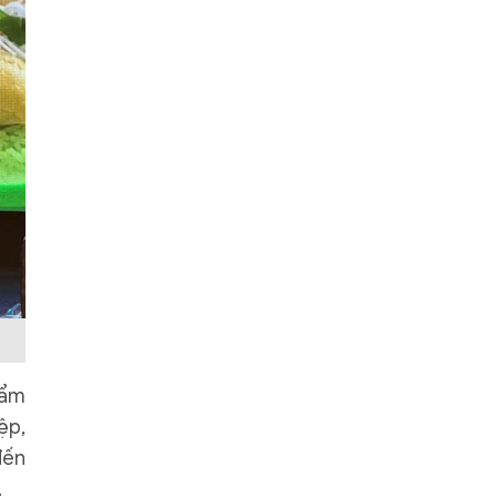
 ẩm
ệp,
đến
.