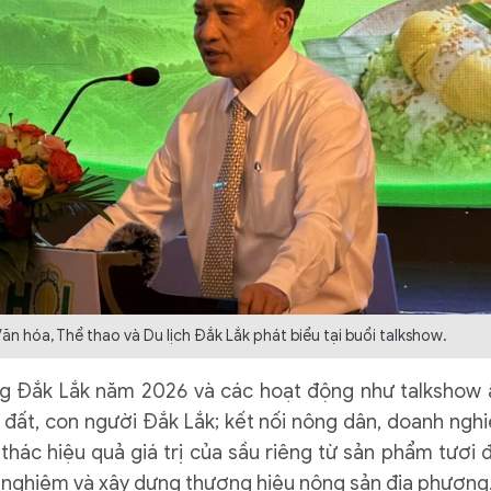
 hóa, Thể thao và Du lịch Đắk Lắk phát biểu tại buổi talkshow.
êng Đắk Lắk năm 2026 và các hoạt động như talkshow
 đất, con người Đắk Lắk; kết nối nông dân, doanh nghi
thác hiệu quả giá trị của sầu riêng từ sản phẩm tươi 
rải nghiệm và xây dựng thương hiệu nông sản địa phương