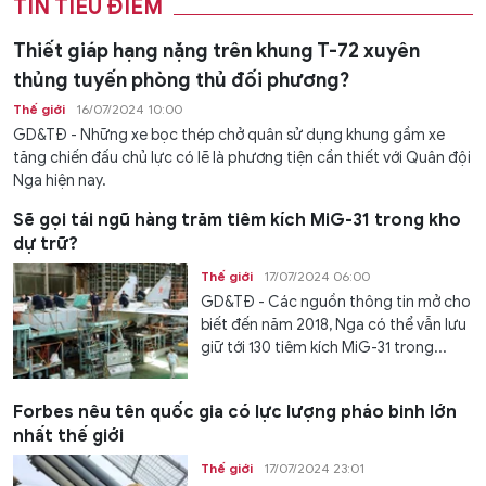
TIN TIÊU ĐIỂM
Thiết giáp hạng nặng trên khung T-72 xuyên
thủng tuyến phòng thủ đối phương?
Thế giới
16/07/2024 10:00
GD&TĐ - Những xe bọc thép chở quân sử dụng khung gầm xe
tăng chiến đấu chủ lực có lẽ là phương tiện cần thiết với Quân đội
Nga hiện nay.
Sẽ gọi tái ngũ hàng trăm tiêm kích MiG-31 trong kho
dự trữ?
Thế giới
17/07/2024 06:00
GD&TĐ - Các nguồn thông tin mở cho
biết đến năm 2018, Nga có thể vẫn lưu
giữ tới 130 tiêm kích MiG-31 trong...
Forbes nêu tên quốc gia có lực lượng pháo binh lớn
nhất thế giới
Thế giới
17/07/2024 23:01