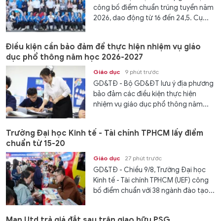
công bố điểm chuẩn trúng tuyển năm
2026, dao động từ 16 đến 24,5. Cụ...
Điều kiện cần bảo đảm để thực hiện nhiệm vụ giáo
dục phổ thông năm học 2026-2027
Giáo dục
9 phút trước
GD&TĐ - Bộ GD&ĐT lưu ý địa phương
bảo đảm các điều kiện thực hiện
nhiệm vụ giáo dục phổ thông năm...
Trường Đại học Kinh tế - Tài chính TPHCM lấy điểm
chuẩn từ 15-20
Giáo dục
27 phút trước
GD&TĐ - Chiều 9/8, Trường Đại học
Kinh tế - Tài chính TPHCM (UEF) công
bố điểm chuẩn với 38 ngành đào tạo...
Man Utd trả giá đắt sau trận giao hữu PSG