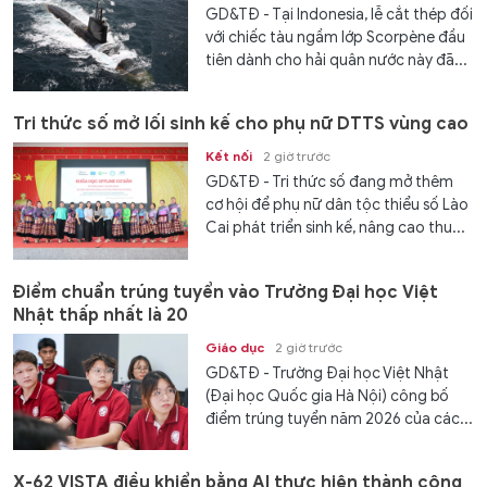
GD&TĐ - Tại Indonesia, lễ cắt thép đối
với chiếc tàu ngầm lớp Scorpène đầu
tiên dành cho hải quân nước này đã...
Tri thức số mở lối sinh kế cho phụ nữ DTTS vùng cao
Kết nối
2 giờ trước
GD&TĐ - Tri thức số đang mở thêm
cơ hội để phụ nữ dân tộc thiểu số Lào
Cai phát triển sinh kế, nâng cao thu...
Điểm chuẩn trúng tuyển vào Trường Đại học Việt
Nhật thấp nhất là 20
Giáo dục
2 giờ trước
GD&TĐ - Trường Đại học Việt Nhật
(Đại học Quốc gia Hà Nội) công bố
điểm trúng tuyển năm 2026 của các...
X-62 VISTA điều khiển bằng AI thực hiện thành công