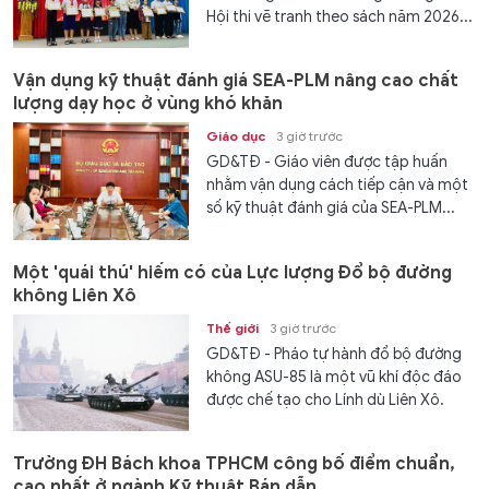
Hội thi vẽ tranh theo sách năm 2026...
Vận dụng kỹ thuật đánh giá SEA-PLM nâng cao chất
lượng dạy học ở vùng khó khăn
Giáo dục
3 giờ trước
GD&TĐ - Giáo viên được tập huấn
nhằm vận dụng cách tiếp cận và một
số kỹ thuật đánh giá của SEA-PLM...
Một 'quái thú' hiếm có của Lực lượng Đổ bộ đường
không Liên Xô
Thế giới
3 giờ trước
GD&TĐ - Pháo tự hành đổ bộ đường
không ASU-85 là một vũ khí độc đáo
được chế tạo cho Lính dù Liên Xô.
Trường ĐH Bách khoa TPHCM công bố điểm chuẩn,
cao nhất ở ngành Kỹ thuật Bán dẫn