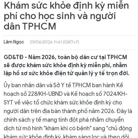
Khám sức khỏe định kỳ miễn
phí cho học sinh và người
dân TPHCM
Lâm Ngọc
03/06/2026 11:41 (GMT+7)
GD&TĐ - Năm 2026, toàn bộ dân cư tại TPHCM
sẽ được khám sức khỏe định kỳ miễn phí, nhằm
lập hồ sơ sức khỏe điện tử quản lý y tế trọn đời.
Ủy ban nhân dân và Sở Y tế TPHCM ban hành Kế
hoạch số 228/KH-UBND và Kế hoạch số 7024/KH-
SYT về việc tổ chức khám sức khỏe định kỳ cho
người dân trên địa bàn thành phố năm 2026. Đây là
chính sách y tế mang tính đột phá nhằm chuyển
dịch từ mô hình "khám khi có bệnh" sang "chủ động
khám sức khỏe định kỳ, khám sàng lọc và theo dõi