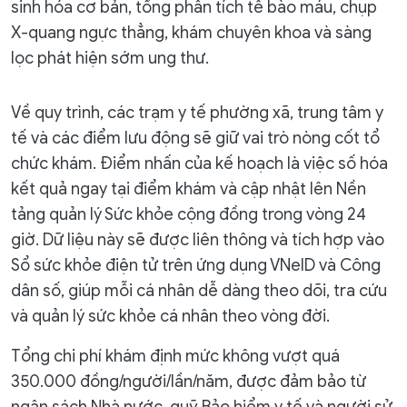
sinh hóa cơ bản, tổng phân tích tế bào máu, chụp
X-quang ngực thẳng, khám chuyên khoa và sàng
lọc phát hiện sớm ung thư.
Về quy trình, các trạm y tế phường xã, trung tâm y
tế và các điểm lưu động sẽ giữ vai trò nòng cốt tổ
chức khám. Điểm nhấn của kế hoạch là việc số hóa
kết quả ngay tại điểm khám và cập nhật lên Nền
tảng quản lý Sức khỏe cộng đồng trong vòng 24
giờ. Dữ liệu này sẽ được liên thông và tích hợp vào
Sổ sức khỏe điện tử trên ứng dụng VNeID và Công
dân số, giúp mỗi cá nhân dễ dàng theo dõi, tra cứu
và quản lý sức khỏe cá nhân theo vòng đời.
Tổng chi phí khám định mức không vượt quá
350.000 đồng/người/lần/năm, được đảm bảo từ
ngân sách Nhà nước, quỹ Bảo hiểm y tế và người sử