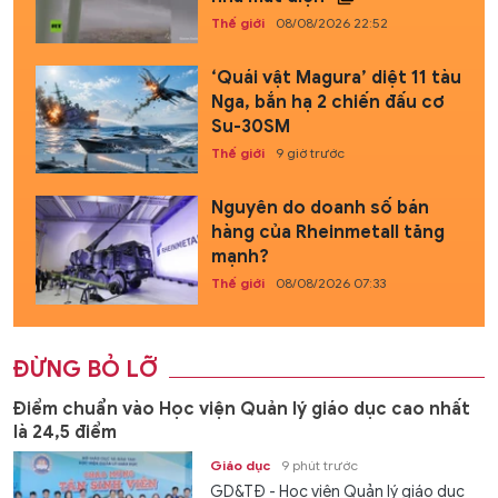
Thế giới
08/08/2026 22:52
‘Quái vật Magura’ diệt 11 tàu
Nga, bắn hạ 2 chiến đấu cơ
Su-30SM
Thế giới
9 giờ trước
Nguyên do doanh số bán
hàng của Rheinmetall tăng
mạnh?
Thế giới
08/08/2026 07:33
ĐỪNG BỎ LỠ
Điểm chuẩn vào Học viện Quản lý giáo dục cao nhất
là 24,5 điểm
Giáo dục
9 phút trước
GD&TĐ - Học viện Quản lý giáo dục