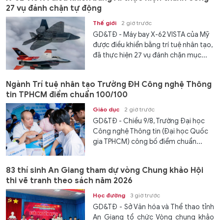
27 vụ đánh chặn tự động
Thế giới
2 giờ trước
GD&TĐ - Máy bay X-62 VISTA của Mỹ
được điều khiển bằng trí tuệ nhân tạo,
đã thực hiện 27 vụ đánh chặn mục...
Ngành Trí tuệ nhân tạo Trường ĐH Công nghệ Thông
tin TPHCM điểm chuẩn 100/100
Giáo dục
2 giờ trước
GD&TĐ - Chiều 9/8, Trường Đại học
Công nghệ Thông tin (Đại học Quốc
gia TPHCM) công bố điểm chuẩn...
83 thí sinh An Giang tham dự vòng Chung khảo Hội
thi vẽ tranh theo sách năm 2026
Học đường
3 giờ trước
GD&TĐ - Sở Văn hóa và Thể thao tỉnh
An Giang tổ chức Vòng chung khảo