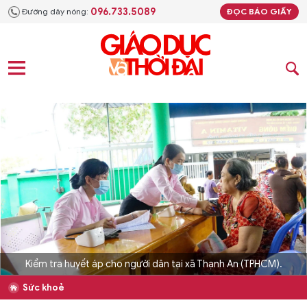
096.733.5089
Đường dây nóng:
ĐỌC BÁO GIẤY
Kiểm tra huyết áp cho người dân tại xã Thạnh An (TPHCM).
Sức khoẻ