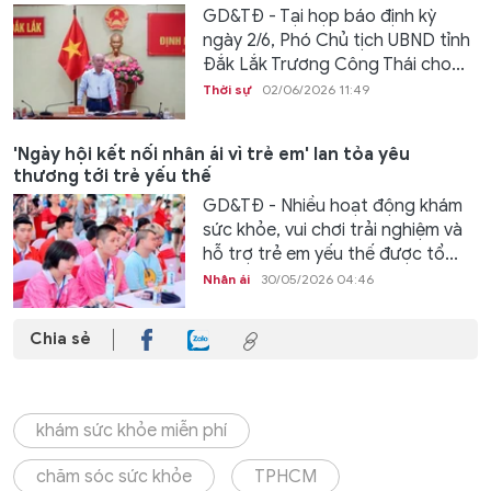
GD&TĐ - Tại họp báo định kỳ
ngày 2/6, Phó Chủ tịch UBND tỉnh
Đắk Lắk Trương Công Thái cho...
Thời sự
02/06/2026 11:49
'Ngày hội kết nối nhân ái vì trẻ em' lan tỏa yêu
thương tới trẻ yếu thế
GD&TĐ - Nhiều hoạt động khám
sức khỏe, vui chơi trải nghiệm và
hỗ trợ trẻ em yếu thế được tổ...
Nhân ái
30/05/2026 04:46
Chia sẻ
khám sức khỏe miễn phí
chăm sóc sức khỏe
TPHCM