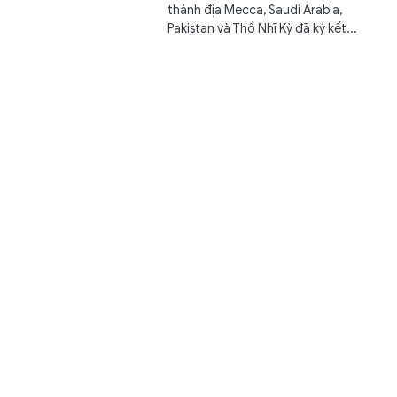
thánh địa Mecca, Saudi Arabia,
Pakistan và Thổ Nhĩ Kỳ đã ký kết...
Học viện Ngân hàng công bố điểm trúng tuyển đại
học năm 2026
Giáo dục
4 giờ trước
GD&TĐ - Điểm trúng tuyển vào Học
viện Ngân hàng 26,61 ngành Kinh
doanh Quốc tế.
Bữa ăn bán trú cần đặt an toàn và đủ dinh dưỡng lên
hàng đầu
Trao đổi
4 giờ trước
GD&TĐ - Bước vào năm học mới, một
trong những vấn đề được nhà trường
cũng như phụ huynh quan tâm...
Khởi động Kỳ thi Toán Ứng dụng Quốc tế VIAMC mùa