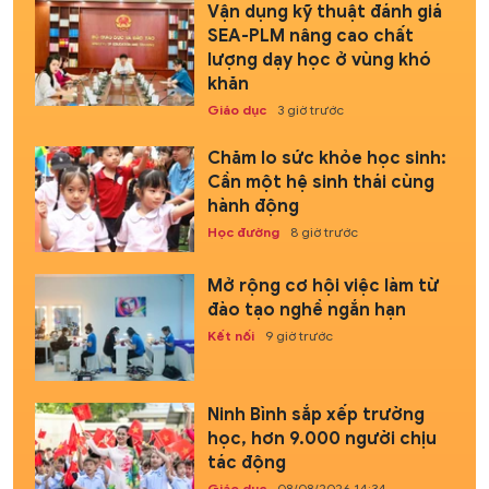
Vận dụng kỹ thuật đánh giá
SEA-PLM nâng cao chất
lượng dạy học ở vùng khó
khăn
Giáo dục
3 giờ trước
Chăm lo sức khỏe học sinh:
Cần một hệ sinh thái cùng
hành động
Học đường
8 giờ trước
Mở rộng cơ hội việc làm từ
đào tạo nghề ngắn hạn
Kết nối
9 giờ trước
Ninh Bình sắp xếp trường
học, hơn 9.000 người chịu
tác động
Giáo dục
08/08/2026 14:34