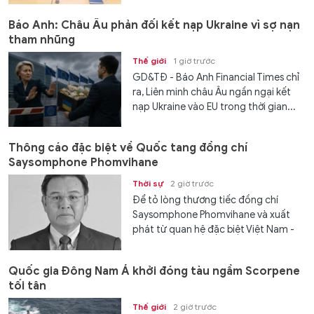
Báo Anh: Châu Âu phản đối kết nạp Ukraine vì sợ nạn
tham nhũng
Thế giới
1 giờ trước
GD&TĐ - Báo Anh Financial Times chỉ
ra, Liên minh châu Âu ngần ngại kết
nạp Ukraine vào EU trong thời gian...
Thông cáo đặc biệt về Quốc tang đồng chí
Saysomphone Phomvihane
Thời sự
2 giờ trước
Để tỏ lòng thương tiếc đồng chí
Saysomphone Phomvihane và xuất
phát từ quan hệ đặc biệt Việt Nam -
Lào, Ban Chấp hành Trung ương Đảng
Cộng sản Việt Nam, Quốc hội nước
Quốc gia Đông Nam Á khởi đóng tàu ngầm Scorpene
Cộng hoà xã hội Chủ nghĩa Việt
tối tân
Nam,...
Thế giới
2 giờ trước