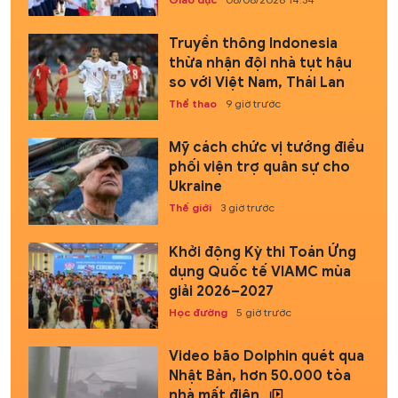
Truyền thông Indonesia
thừa nhận đội nhà tụt hậu
so với Việt Nam, Thái Lan
Thể thao
9 giờ trước
Mỹ cách chức vị tướng điều
phối viện trợ quân sự cho
Ukraine
Thế giới
3 giờ trước
Khởi động Kỳ thi Toán Ứng
dụng Quốc tế VIAMC mùa
giải 2026–2027
Học đường
5 giờ trước
Video bão Dolphin quét qua
Nhật Bản, hơn 50.000 tòa
nhà mất điện