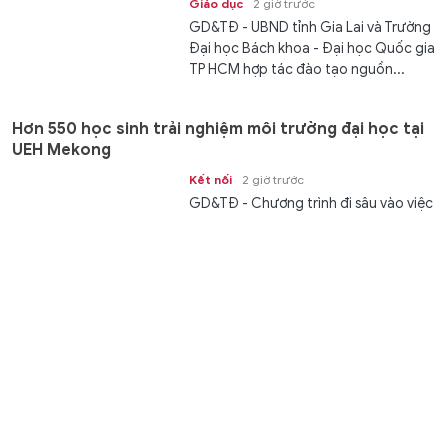
Giáo dục
2 giờ trước
GD&TĐ - UBND tỉnh Gia Lai và Trường
Đại học Bách khoa - Đại học Quốc gia
TP HCM hợp tác đào tạo nguồn...
Hơn 550 học sinh trải nghiệm môi trường đại học tại
UEH Mekong
Kết nối
2 giờ trước
GD&TĐ - Chương trình đi sâu vào việc
trang bị tư duy, kiến thức, giúp học
sinh có sự chuẩn bị tốt nhất trước...
Australia đề cao hợp tác với Việt Nam vì hòa bình, ổn
định và thịnh vượng khu vực
Thời sự
2 giờ trước
Ngày 7/8, các trang thông tin chính
thức của Chính phủ và Thủ tướng
Australia Anthony Albanese đã đồng
loạt đăng tải thông điệp trang trọng