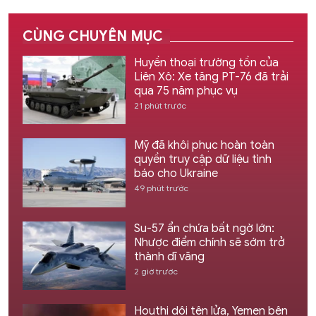
CÙNG CHUYÊN MỤC
Huyền thoại trường tồn của
Liên Xô: Xe tăng PT-76 đã trải
qua 75 năm phục vụ
21 phút trước
Mỹ đã khôi phục hoàn toàn
quyền truy cập dữ liệu tình
báo cho Ukraine
49 phút trước
Su-57 ẩn chứa bất ngờ lớn:
Nhược điểm chính sẽ sớm trở
thành dĩ vãng
2 giờ trước
Houthi dội tên lửa, Yemen bên