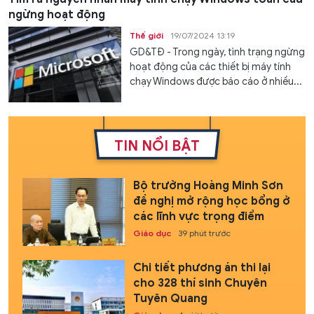
ngừng hoạt động
Thế giới
19/07/2024 13:19
GD&TĐ - Trong ngày, tình trạng ngừng
hoạt động của các thiết bị máy tính
chạy Windows được báo cáo ở nhiều...
TIN NỔI BẬT
Bộ trưởng Hoàng Minh Sơn
đề nghị mở rộng học bổng ở
các lĩnh vực trọng điểm
Giáo dục
39 phút trước
Chi tiết phương án thi lại
cho 328 thí sinh Chuyên
Tuyên Quang