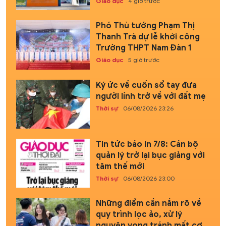
Giáo dục
4 giờ trước
Phó Thủ tướng Phạm Thị
Thanh Trà dự lễ khởi công
Trường THPT Nam Đàn 1
Giáo dục
5 giờ trước
Ký ức về cuốn sổ tay đưa
người lính trở về với đất mẹ
Thời sự
06/08/2026 23:26
Tin tức báo in 7/8: Cán bộ
quản lý trở lại bục giảng với
tâm thế mới
Thời sự
06/08/2026 23:00
Những điểm cần nắm rõ về
quy trình lọc ảo, xử lý
nguyện vọng tránh mất cơ