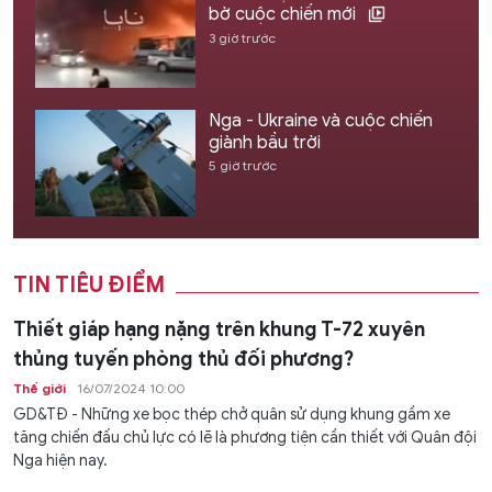
bờ cuộc chiến mới
3 giờ trước
Nga - Ukraine và cuộc chiến
giành bầu trời
5 giờ trước
TIN TIÊU ĐIỂM
Thiết giáp hạng nặng trên khung T-72 xuyên
thủng tuyến phòng thủ đối phương?
Thế giới
16/07/2024 10:00
GD&TĐ - Những xe bọc thép chở quân sử dụng khung gầm xe
tăng chiến đấu chủ lực có lẽ là phương tiện cần thiết với Quân đội
Nga hiện nay.