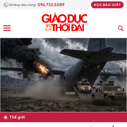
096.733.5089
Đường dây nóng:
ĐỌC BÁO GIẤY
Thế giới