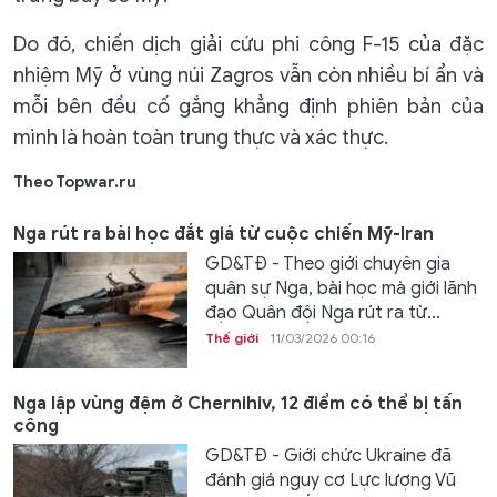
Do đó, chiến dịch giải cứu phi công F-15 của đặc
nhiệm Mỹ ở vùng núi Zagros vẫn còn nhiều bí ẩn và
mỗi bên đều cố gắng khẳng định phiên bản của
mình là hoàn toàn trung thực và xác thực.
Theo Topwar.ru
Nga rút ra bài học đắt giá từ cuộc chiến Mỹ-Iran
GD&TĐ - Theo giới chuyên gia
quân sự Nga, bài học mà giới lãnh
đạo Quân đội Nga rút ra từ...
Thế giới
11/03/2026 00:16
Nga lập vùng đệm ở Chernihiv, 12 điểm có thể bị tấn
công
GD&TĐ - Giới chức Ukraine đã
đánh giá nguy cơ Lực lượng Vũ