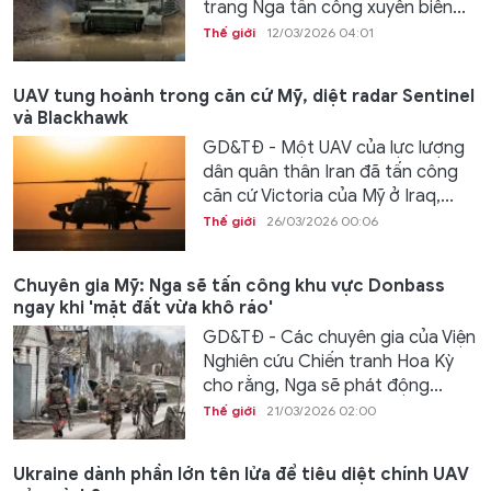
trang Nga tấn công xuyên biên...
Thế giới
12/03/2026 04:01
UAV tung hoành trong căn cứ Mỹ, diệt radar Sentinel
và Blackhawk
GD&TĐ - Một UAV của lực lượng
dân quân thân Iran đã tấn công
căn cứ Victoria của Mỹ ở Iraq,...
Thế giới
26/03/2026 00:06
Chuyên gia Mỹ: Nga sẽ tấn công khu vực Donbass
ngay khi 'mặt đất vừa khô ráo'
GD&TĐ - Các chuyên gia của Viện
Nghiên cứu Chiến tranh Hoa Kỳ
cho rằng, Nga sẽ phát động...
Thế giới
21/03/2026 02:00
Ukraine dành phần lớn tên lửa để tiêu diệt chính UAV