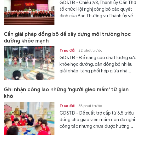
GD&TĐ - Chiều 7/8, Thành ủy Cần Thơ
tổ chức Hội nghị công bố các quyết
định của Ban Thường vụ Thành ủy về...
Cần giải pháp đồng bộ để xây dựng môi trường học
đường khỏe mạnh
Trao đổi
22 phút trước
GD&TĐ - Để nâng cao chất lượng sức
khỏe học đường, cần đồng bộ nhiều
giải pháp, tăng phối hợp giữa nhà...
Ghi nhận công lao những 'người gieo mầm' từ gian
khó
Trao đổi
38 phút trước
GD&TĐ - Đề xuất trợ cấp từ 6,5 triệu
đồng cho giáo viên mầm non đã nghỉ
công tác nhưng chưa được hưởng...