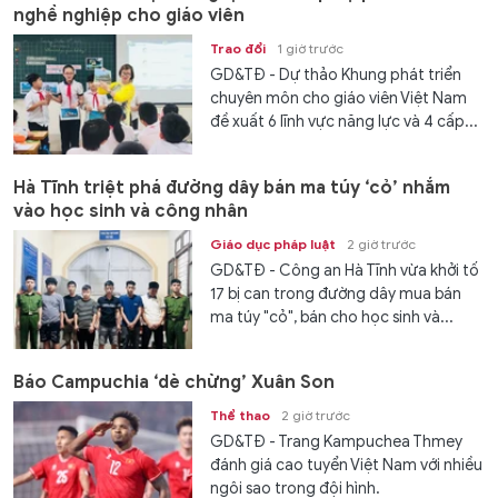
nghề nghiệp cho giáo viên
Trao đổi
1 giờ trước
GD&TĐ - Dự thảo Khung phát triển
chuyên môn cho giáo viên Việt Nam
đề xuất 6 lĩnh vực năng lực và 4 cấp...
Hà Tĩnh triệt phá đường dây bán ma túy ‘cỏ’ nhắm
vào học sinh và công nhân
Giáo dục pháp luật
2 giờ trước
GD&TĐ - Công an Hà Tĩnh vừa khởi tố
17 bị can trong đường dây mua bán
ma túy "cỏ", bán cho học sinh và...
Báo Campuchia ‘dè chừng’ Xuân Son
Thể thao
2 giờ trước
GD&TĐ - Trang Kampuchea Thmey
đánh giá cao tuyển Việt Nam với nhiều
ngôi sao trong đội hình.