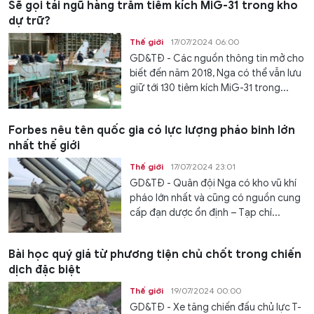
Sẽ gọi tái ngũ hàng trăm tiêm kích MiG-31 trong kho
dự trữ?
Thế giới
17/07/2024 06:00
GD&TĐ - Các nguồn thông tin mở cho
biết đến năm 2018, Nga có thể vẫn lưu
giữ tới 130 tiêm kích MiG-31 trong...
Forbes nêu tên quốc gia có lực lượng pháo binh lớn
nhất thế giới
Thế giới
17/07/2024 23:01
GD&TĐ - Quân đội Nga có kho vũ khí
pháo lớn nhất và cũng có nguồn cung
cấp đạn dược ổn định – Tạp chí...
Bài học quý giá từ phương tiện chủ chốt trong chiến
dịch đặc biệt
Thế giới
19/07/2024 00:00
GD&TĐ - Xe tăng chiến đấu chủ lực T-