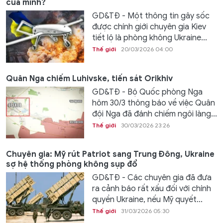
của mình?
GD&TĐ - Một thông tin gây sốc
được chính giới chuyên gia Kiev
tiết lộ là phòng không Ukraine...
Thế giới
20/03/2026 04:00
Quân Nga chiếm Luhivske, tiến sát Orikhiv
GD&TĐ - Bộ Quốc phòng Nga
hôm 30/3 thông báo về việc Quân
đội Nga đã đánh chiếm ngôi làng...
Thế giới
30/03/2026 23:26
Chuyên gia: Mỹ rút Patriot sang Trung Đông, Ukraine
sợ hệ thống phòng không sụp đổ
GD&TĐ - Các chuyên gia đã đưa
ra cảnh báo rất xấu đối với chính
quyền Ukraine, nếu Mỹ quyết...
Thế giới
31/03/2026 05:30