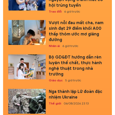
hội trúng tuyển
Trao đổi
6 giờ trước
Vượt nỗi đau mất cha, nam
sinh đạt 29 điểm khối A00
thấp thỏm ước mơ giảng
đường
Nhân ái
6 giờ trước
Bộ GD&ĐT hướng dẫn rèn
luyện thể chất, thực hành
nghệ thuật trong nhà
trường
Giáo dục
5 giờ trước
Nga thành lập Lữ đoàn đặc
nhiệm Ukraine
Thế giới
06/08/2026 23:13