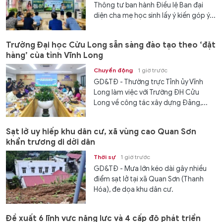
Thông tư ban hành Điều lệ Ban đại
diện cha mẹ học sinh lấy ý kiến góp ý...
Trường Đại học Cửu Long sẵn sàng đào tạo theo ‘đặt
hàng’ của tỉnh Vĩnh Long
Chuyển động
1 giờ trước
GD&TĐ - Thường trực Tỉnh ủy Vĩnh
Long làm việc với Trường ĐH Cửu
Long về công tác xây dựng Đảng,...
Sạt lở uy hiếp khu dân cư, xã vùng cao Quan Sơn
khẩn trương di dời dân
Thời sự
1 giờ trước
GD&TĐ - Mưa lớn kéo dài gây nhiều
điểm sạt lở tại xã Quan Sơn (Thanh
Hóa), đe dọa khu dân cư.
Đề xuất 6 lĩnh vực năng lực và 4 cấp độ phát triển