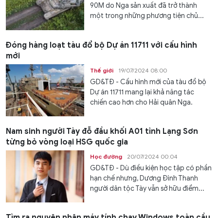
90M do Nga sản xuất đã trở thành
một trong những phương tiện chủ...
Đóng hàng loạt tàu đổ bộ Dự án 11711 với cấu hình
mới
Thế giới
19/07/2024 08:00
GD&TĐ - Cấu hình mới của tàu đổ bộ
Dự án 11711 mang lại khả năng tác
chiến cao hơn cho Hải quân Nga.
Nam sinh người Tày đỗ đầu khối A01 tỉnh Lạng Sơn
từng bỏ vòng loại HSG quốc gia
Học đường
20/07/2024 00:04
GD&TĐ - Dù điều kiện học tập có phần
hạn chế nhưng, Dương Đình Thanh
người dân tộc Tày vẫn sở hữu điểm...
Tìm ra nguyên nhân máy tính chạy Windows toàn cầu