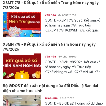
XSMT 7/8 - Kết quả xổ số miền Trung hôm nay ngày
7/8/2026
Văn hóa
39 phút trước
GD&TĐ - XSMT 7/8/2026. Kết quả xổ
số hôm nay ngày 7/8. Trực tiếp
KQXSMT 7/8. KQXSMT 7/8. Kết quả...
XSMN 7/8 - Kết quả xổ số miền Nam hôm nay ngày
7/8/2026
Văn hóa
49 phút trước
GD&TĐ - XSMN 7/8/2026. Kết quả xổ
số hôm nay ngày 7/8. Trực tiếp
KQXSMN ngày 7/8. KQXSMN 7/8. Kết...
Bộ GD&ĐT đề xuất nội dung sửa đổi Điều lệ Ban đại
diện cha mẹ học sinh
Giáo dục
1 giờ trước
GD&TĐ - Bộ GD&ĐT công bố dự thảo