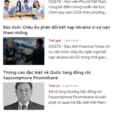
GD&TĐ - Học viện Phụ nữ Việt Nam
công bố điểm trúng tuyển đại học
chính quy năm 2026 theo phương...
Báo Anh: Châu Âu phản đối kết nạp Ukraine vì sợ nạn
tham nhũng
Thế giới
1 giờ trước
GD&TĐ - Báo Anh Financial Times chỉ
ra, Liên minh châu Âu ngần ngại kết
nạp Ukraine vào EU trong thời gian...
Thông cáo đặc biệt về Quốc tang đồng chí
Saysomphone Phomvihane
Thời sự
2 giờ trước
Để tỏ lòng thương tiếc đồng chí
Saysomphone Phomvihane và xuất
phát từ quan hệ đặc biệt Việt Nam -
Lào, Ban Chấp hành Trung ương Đảng
Cộng sản Việt Nam, Quốc hội nước