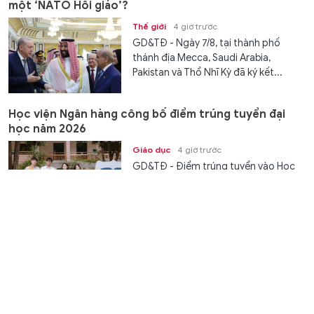
một ‘NATO Hồi giáo’?
Thế giới
4 giờ trước
GD&TĐ - Ngày 7/8, tại thành phố
thánh địa Mecca, Saudi Arabia,
Pakistan và Thổ Nhĩ Kỳ đã ký kết...
Học viện Ngân hàng công bố điểm trúng tuyển đại
học năm 2026
Giáo dục
4 giờ trước
GD&TĐ - Điểm trúng tuyển vào Học
viện Ngân hàng 26,61 ngành Kinh
doanh Quốc tế.
Bữa ăn bán trú cần đặt an toàn và đủ dinh dưỡng lên
hàng đầu
Trao đổi
5 giờ trước
GD&TĐ - Bước vào năm học mới, một
trong những vấn đề được nhà trường