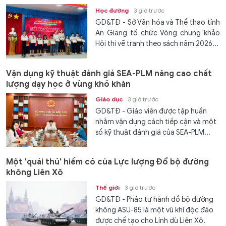
Học đường
3 giờ trước
GD&TĐ - Sở Văn hóa và Thể thao tỉnh
An Giang tổ chức Vòng chung khảo
Hội thi vẽ tranh theo sách năm 2026...
Vận dụng kỹ thuật đánh giá SEA-PLM nâng cao chất
lượng dạy học ở vùng khó khăn
Giáo dục
3 giờ trước
GD&TĐ - Giáo viên được tập huấn
nhằm vận dụng cách tiếp cận và một
số kỹ thuật đánh giá của SEA-PLM...
Một 'quái thú' hiếm có của Lực lượng Đổ bộ đường
không Liên Xô
Thế giới
3 giờ trước
GD&TĐ - Pháo tự hành đổ bộ đường
không ASU-85 là một vũ khí độc đáo
được chế tạo cho Lính dù Liên Xô.