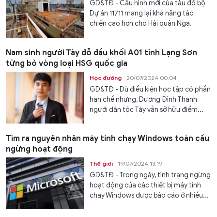
GD&TĐ - Cấu hình mới của tàu đổ bộ
Dự án 11711 mang lại khả năng tác
chiến cao hơn cho Hải quân Nga.
Nam sinh người Tày đỗ đầu khối A01 tỉnh Lạng Sơn
từng bỏ vòng loại HSG quốc gia
Học đường
20/07/2024 00:04
GD&TĐ - Dù điều kiện học tập có phần
hạn chế nhưng, Dương Đình Thanh
người dân tộc Tày vẫn sở hữu điểm...
Tìm ra nguyên nhân máy tính chạy Windows toàn cầu
ngừng hoạt động
Thế giới
19/07/2024 13:19
GD&TĐ - Trong ngày, tình trạng ngừng
hoạt động của các thiết bị máy tính
chạy Windows được báo cáo ở nhiều...