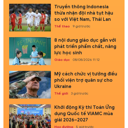
Truyền thông Indonesia
thừa nhận đội nhà tụt hậu
so với Việt Nam, Thái Lan
Thể thao
9 giờ trước
8 nội dung giáo dục gắn với
phát triển phẩm chất, năng
lực học sinh
Giáo dục
08/08/2026 11:12
Mỹ cách chức vị tướng điều
phối viện trợ quân sự cho
Ukraine
Thế giới
3 giờ trước
Khởi động Kỳ thi Toán Ứng
dụng Quốc tế VIAMC mùa
giải 2026–2027
Học đường
5 giờ trước