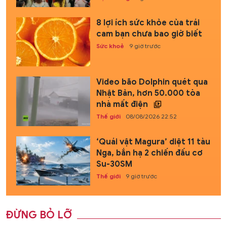
8 lợi ích sức khỏe của trái
cam bạn chưa bao giờ biết
Sức khoẻ
9 giờ trước
Video bão Dolphin quét qua
Nhật Bản, hơn 50.000 tòa
nhà mất điện
Thế giới
08/08/2026 22:52
‘Quái vật Magura’ diệt 11 tàu
Nga, bắn hạ 2 chiến đấu cơ
Su-30SM
Thế giới
9 giờ trước
ĐỪNG BỎ LỠ