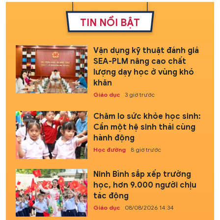
TIN NỔI BẬT
Vận dụng kỹ thuật đánh giá
SEA-PLM nâng cao chất
lượng dạy học ở vùng khó
khăn
Giáo dục
3 giờ trước
Chăm lo sức khỏe học sinh:
Cần một hệ sinh thái cùng
hành động
Học đường
8 giờ trước
Ninh Bình sắp xếp trường
học, hơn 9.000 người chịu
tác động
Giáo dục
08/08/2026 14:34