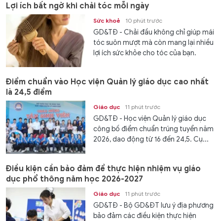
Lợi ích bất ngờ khi chải tóc mỗi ngày
Sức khoẻ
10 phút trước
GD&TĐ - Chải đầu không chỉ giúp mái
tóc suôn mượt mà còn mang lại nhiều
lợi ích sức khỏe cho tóc của bạn.
Điểm chuẩn vào Học viện Quản lý giáo dục cao nhất
là 24,5 điểm
Giáo dục
11 phút trước
GD&TĐ - Học viện Quản lý giáo dục
công bố điểm chuẩn trúng tuyển năm
2026, dao động từ 16 đến 24,5. Cụ...
Điều kiện cần bảo đảm để thực hiện nhiệm vụ giáo
dục phổ thông năm học 2026-2027
Giáo dục
11 phút trước
GD&TĐ - Bộ GD&ĐT lưu ý địa phương
bảo đảm các điều kiện thực hiện