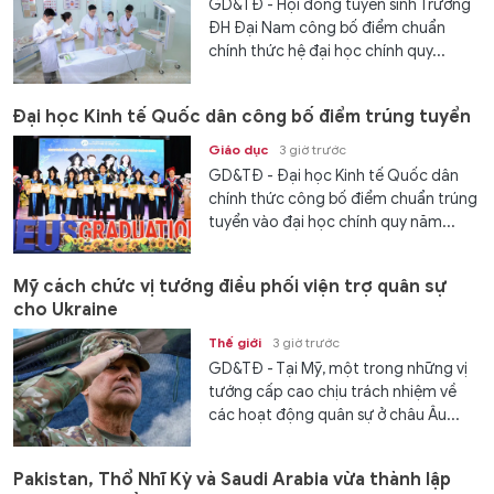
GD&TĐ - Hội đồng tuyển sinh Trường
ĐH Đại Nam công bố điểm chuẩn
chính thức hệ đại học chính quy...
Đại học Kinh tế Quốc dân công bố điểm trúng tuyển
Giáo dục
3 giờ trước
GD&TĐ - Đại học Kinh tế Quốc dân
chính thức công bố điểm chuẩn trúng
tuyển vào đại học chính quy năm...
Mỹ cách chức vị tướng điều phối viện trợ quân sự
cho Ukraine
Thế giới
3 giờ trước
GD&TĐ - Tại Mỹ, một trong những vị
tướng cấp cao chịu trách nhiệm về
các hoạt động quân sự ở châu Âu...
Pakistan, Thổ Nhĩ Kỳ và Saudi Arabia vừa thành lập