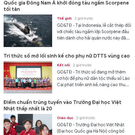
Quốc gia Đông Nam Á khởi đóng tàu ngầm Scorpene
Cộng hoà xã hội Chủ nghĩa Việt
tối tân
Nam,...
Thế giới
2 giờ trước
GD&TĐ - Tại Indonesia, lễ cắt thép đối
với chiếc tàu ngầm lớp Scorpène đầu
tiên dành cho hải quân nước này đã...
Tri thức số mở lối sinh kế cho phụ nữ DTTS vùng cao
Kết nối
2 giờ trước
GD&TĐ - Tri thức số đang mở thêm
cơ hội để phụ nữ dân tộc thiểu số Lào
Cai phát triển sinh kế, nâng cao thu...
Điểm chuẩn trúng tuyển vào Trường Đại học Việt
Nhật thấp nhất là 20
Giáo dục
2 giờ trước
GD&TĐ - Trường Đại học Việt Nhật
(Đại học Quốc gia Hà Nội) công bố