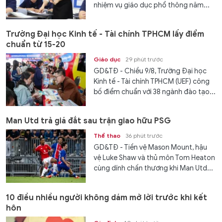
nhiệm vụ giáo dục phổ thông năm...
Trường Đại học Kinh tế - Tài chính TPHCM lấy điểm
chuẩn từ 15-20
Giáo dục
29 phút trước
GD&TĐ - Chiều 9/8, Trường Đại học
Kinh tế - Tài chính TPHCM (UEF) công
bố điểm chuẩn với 38 ngành đào tạo...
Man Utd trả giá đắt sau trận giao hữu PSG
Thể thao
36 phút trước
GD&TĐ - Tiền vệ Mason Mount, hậu
vệ Luke Shaw và thủ môn Tom Heaton
cùng dính chấn thương khi Man Utd...
10 điều nhiều người không dám mở lời trước khi kết
hôn