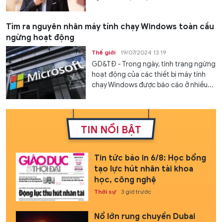
Tìm ra nguyên nhân máy tính chạy Windows toàn cầu
ngừng hoạt động
Thế giới
19/07/2024 13:19
GD&TĐ - Trong ngày, tình trạng ngừng
hoạt động của các thiết bị máy tính
chạy Windows được báo cáo ở nhiều...
TIN NỔI BẬT
Tin tức báo in 6/8: Học bổng
tạo lực hút nhân tài khoa
học, công nghệ
Thời sự
3 giờ trước
Nổ lớn rung chuyển Dubai