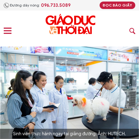
096.733.5089
Đường dây nóng:
ĐỌC BÁO GIẤY
Sinh viên thực hành ngay tại giảng đường. Ảnh: HUTECH.