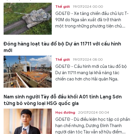
Thế giới
19/07/2024 00:00
GD&TĐ - Xe tăng chiến đấu chủ lực T-
90M do Nga sản xuất đã trở thành
một trong những phương tiện chủ...
Đóng hàng loạt tàu đổ bộ Dự án 11711 với cấu hình
mới
Thế giới
19/07/2024 08:00
GD&TĐ - Cấu hình mới của tàu đổ bộ
Dự án 11711 mang lại khả năng tác
chiến cao hơn cho Hải quân Nga.
Nam sinh người Tày đỗ đầu khối A01 tỉnh Lạng Sơn
từng bỏ vòng loại HSG quốc gia
Học đường
20/07/2024 00:04
GD&TĐ - Dù điều kiện học tập có phần
hạn chế nhưng, Dương Đình Thanh
người dân tộc Tày vẫn sở hữu điểm...