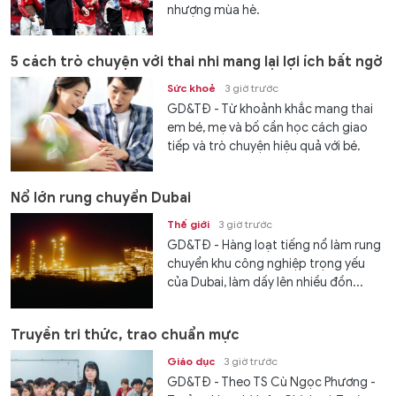
nhượng mùa hè.
5 cách trò chuyện với thai nhi mang lại lợi ích bất ngờ
Sức khoẻ
3 giờ trước
GD&TĐ - Từ khoảnh khắc mang thai
em bé, mẹ và bố cần học cách giao
tiếp và trò chuyện hiệu quả với bé.
Nổ lớn rung chuyển Dubai
Thế giới
3 giờ trước
GD&TĐ - Hàng loạt tiếng nổ làm rung
chuyển khu công nghiệp trọng yếu
của Dubai, làm dấy lên nhiều đồn...
Truyền tri thức, trao chuẩn mực
Giáo dục
3 giờ trước
GD&TĐ - Theo TS Cù Ngọc Phương -