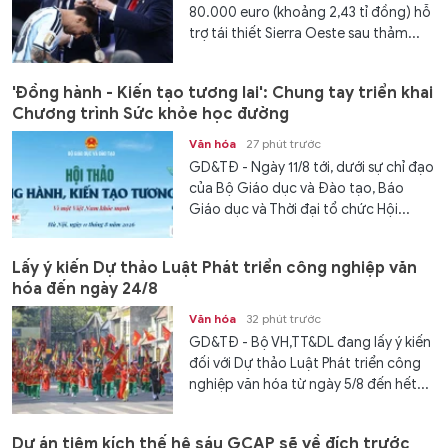
80.000 euro (khoảng 2,43 tỉ đồng) hỗ
trợ tái thiết Sierra Oeste sau thảm...
'Đồng hành - Kiến tạo tương lai': Chung tay triển khai
Chương trình Sức khỏe học đường
Văn hóa
27 phút trước
GD&TĐ - Ngày 11/8 tới, dưới sự chỉ đạo
của Bộ Giáo dục và Đào tạo, Báo
Giáo dục và Thời đại tổ chức Hội...
Lấy ý kiến Dự thảo Luật Phát triển công nghiệp văn
hóa đến ngày 24/8
Văn hóa
32 phút trước
GD&TĐ - Bộ VH,TT&DL đang lấy ý kiến
đối với Dự thảo Luật Phát triển công
nghiệp văn hóa từ ngày 5/8 đến hết...
Dự án tiêm kích thế hệ sáu GCAP sẽ về đích trước