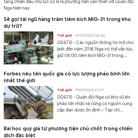
tăng chiến đấu chủ lực có lẽ là phương tiện cần thiết với Quân đội
Nga hiện nay.
Sẽ gọi tái ngũ hàng trăm tiêm kích MiG-31 trong kho
dự trữ?
Thế giới
17/07/2024 06:00
GD&TĐ - Các nguồn thông tin mở cho
biết đến năm 2018, Nga có thể vẫn lưu
giữ tới 130 tiêm kích MiG-31 trong...
Forbes nêu tên quốc gia có lực lượng pháo binh lớn
nhất thế giới
Thế giới
17/07/2024 23:01
GD&TĐ - Quân đội Nga có kho vũ khí
pháo lớn nhất và cũng có nguồn cung
cấp đạn dược ổn định – Tạp chí...
Bài học quý giá từ phương tiện chủ chốt trong chiến
dịch đặc biệt