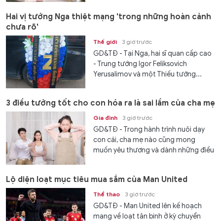
Hai vị tướng Nga thiệt mạng 'trong những hoàn cảnh
chưa rõ'
Thế giới
3 giờ trước
GD&TĐ - Tại Nga, hai sĩ quan cấp cao
- Trung tướng Igor Feliksovich
Yerusalimov và một Thiếu tướng...
3 điều tưởng tốt cho con hóa ra là sai lầm của cha mẹ
Gia đình
3 giờ trước
GD&TĐ - Trong hành trình nuôi dạy
con cái, cha mẹ nào cũng mong
muốn yêu thương và dành những điều
tốt nhất cho con. Tuy nhiên,...
Lộ diện loạt mục tiêu mua sắm của Man United
Thể thao
3 giờ trước
GD&TĐ - Man United lên kế hoạch
mang về loạt tân binh ở kỳ chuyển