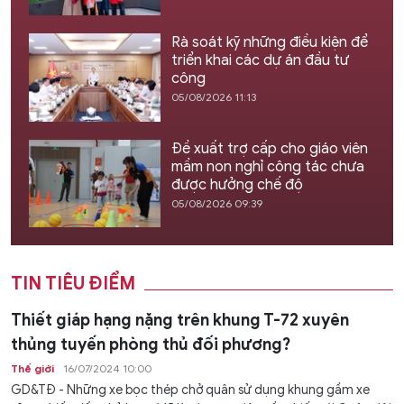
Rà soát kỹ những điều kiện để
triển khai các dự án đầu tư
công
05/08/2026 11:13
Đề xuất trợ cấp cho giáo viên
mầm non nghỉ công tác chưa
được hưởng chế độ
05/08/2026 09:39
TIN TIÊU ĐIỂM
Thiết giáp hạng nặng trên khung T-72 xuyên
thủng tuyến phòng thủ đối phương?
Thế giới
16/07/2024 10:00
GD&TĐ - Những xe bọc thép chở quân sử dụng khung gầm xe