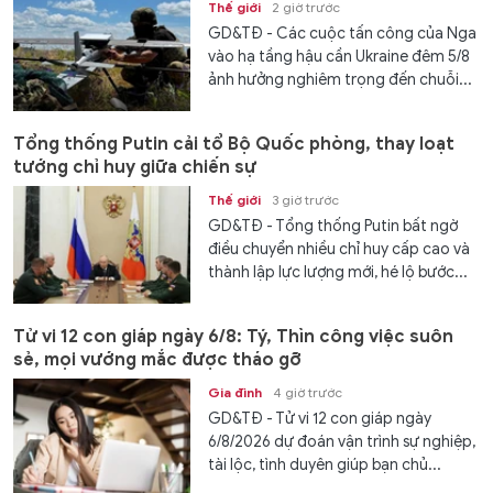
Thế giới
2 giờ trước
GD&TĐ - Các cuộc tấn công của Nga
vào hạ tầng hậu cần Ukraine đêm 5/8
ảnh hưởng nghiêm trọng đến chuỗi...
Tổng thống Putin cải tổ Bộ Quốc phòng, thay loạt
tướng chỉ huy giữa chiến sự
Thế giới
3 giờ trước
GD&TĐ - Tổng thống Putin bất ngờ
điều chuyển nhiều chỉ huy cấp cao và
thành lập lực lượng mới, hé lộ bước...
Tử vi 12 con giáp ngày 6/8: Tý, Thìn công việc suôn
sẻ, mọi vướng mắc được tháo gỡ
Gia đình
4 giờ trước
GD&TĐ - Tử vi 12 con giáp ngày
6/8/2026 dự đoán vận trình sự nghiệp,
tài lộc, tình duyên giúp bạn chủ...