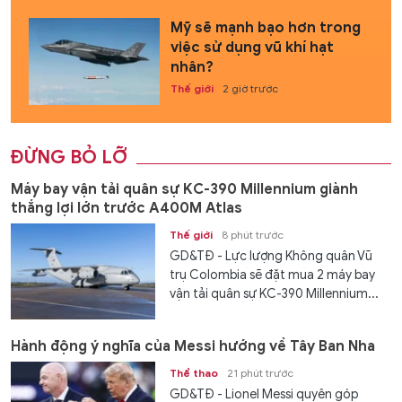
Mỹ sẽ mạnh bạo hơn trong
việc sử dụng vũ khí hạt
nhân?
Thế giới
2 giờ trước
ĐỪNG BỎ LỠ
Máy bay vận tải quân sự KC-390 Millennium giành
thắng lợi lớn trước A400M Atlas
Thế giới
8 phút trước
GD&TĐ - Lực lượng Không quân Vũ
trụ Colombia sẽ đặt mua 2 máy bay
vận tải quân sự KC-390 Millennium...
Hành động ý nghĩa của Messi hướng về Tây Ban Nha
Thể thao
21 phút trước
GD&TĐ - Lionel Messi quyên góp