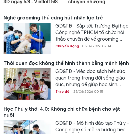
Nghề grooming thú cưng hút nhân lực trẻ
GD&TĐ - Sắp tới, Trường Đại học
Công nghệ TPHCM tổ chức hội
thảo chuyên đề về grooming...
Chuyển động
03/07/2026 02:14
Thói quen đọc không thể hình thành bằng mệnh lệnh
GD&TĐ - Việc đọc sách hết sức
quan trọng trong đời sống giáo
dục, nhưng để giúp học sinh...
Trao đổi
29/06/2026 00:15
Học Thú y thời 4.0: Không chỉ chữa bệnh cho vật
nuôi
GD&TĐ - Mô hình đào tạo Thú y -
Công nghệ số mở ra hướng tiếp