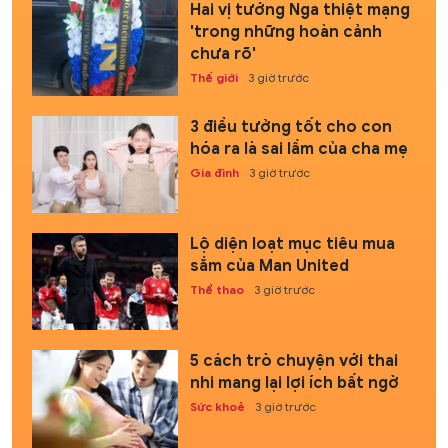
Hai vị tướng Nga thiệt mạng
'trong những hoàn cảnh
chưa rõ'
Thế giới
3 giờ trước
3 điều tưởng tốt cho con
hóa ra là sai lầm của cha mẹ
Gia đình
3 giờ trước
Lộ diện loạt mục tiêu mua
sắm của Man United
Thể thao
3 giờ trước
5 cách trò chuyện với thai
nhi mang lại lợi ích bất ngờ
Sức khoẻ
3 giờ trước