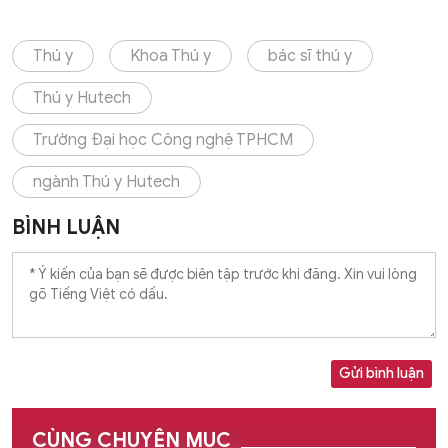
Thú y
Khoa Thú y
bác sĩ thú y
Thú y Hutech
Trường Đại học Công nghệ TPHCM
ngành Thú y Hutech
BÌNH LUẬN
Gửi bình luận
CÙNG CHUYÊN MỤC