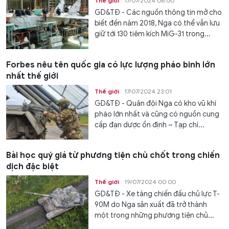
Thế giới
17/07/2024 06:00
GD&TĐ - Các nguồn thông tin mở cho
biết đến năm 2018, Nga có thể vẫn lưu
giữ tới 130 tiêm kích MiG-31 trong...
Forbes nêu tên quốc gia có lực lượng pháo binh lớn
nhất thế giới
Thế giới
17/07/2024 23:01
GD&TĐ - Quân đội Nga có kho vũ khí
pháo lớn nhất và cũng có nguồn cung
cấp đạn dược ổn định – Tạp chí...
Bài học quý giá từ phương tiện chủ chốt trong chiến
dịch đặc biệt
Thế giới
19/07/2024 00:00
GD&TĐ - Xe tăng chiến đấu chủ lực T-
90M do Nga sản xuất đã trở thành
một trong những phương tiện chủ...