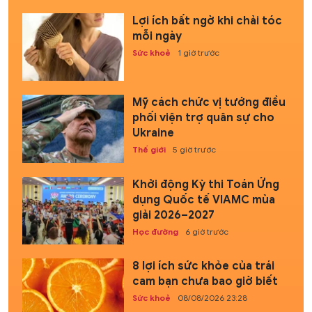
Lợi ích bất ngờ khi chải tóc
mỗi ngày
Sức khoẻ
1 giờ trước
Mỹ cách chức vị tướng điều
phối viện trợ quân sự cho
Ukraine
Thế giới
5 giờ trước
Khởi động Kỳ thi Toán Ứng
dụng Quốc tế VIAMC mùa
giải 2026–2027
Học đường
6 giờ trước
8 lợi ích sức khỏe của trái
cam bạn chưa bao giờ biết
Sức khoẻ
08/08/2026 23:28