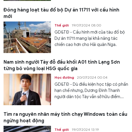
Đóng hàng loạt tàu đổ bộ Dự án 11711 với cấu hình
mới
Thế giới
19/07/2024 08:00
GD&TĐ - Cấu hình mới của tàu đổ bộ
Dự án 11711 mang lại khả năng tác
chiến cao hơn cho Hải quân Nga.
Nam sinh người Tày đỗ đầu khối A01 tỉnh Lạng Sơn
từng bỏ vòng loại HSG quốc gia
Học đường
20/07/2024 00:04
GD&TĐ - Dù điều kiện học tập có phần
hạn chế nhưng, Dương Đình Thanh
người dân tộc Tày vẫn sở hữu điểm...
Tìm ra nguyên nhân máy tính chạy Windows toàn cầu
ngừng hoạt động
Thế giới
19/07/2024 13:19