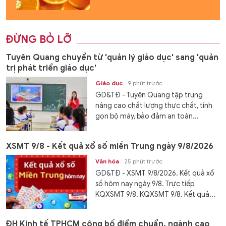
ĐỪNG BỎ LỠ
Tuyên Quang chuyển từ 'quản lý giáo dục' sang 'quản
trị phát triển giáo dục'
Giáo dục
9 phút trước
GD&TĐ - Tuyên Quang tập trung
nâng cao chất lượng thực chất, tinh
gọn bộ máy, bảo đảm an toàn...
XSMT 9/8 - Kết quả xổ số miền Trung ngày 9/8/2026
Văn hóa
25 phút trước
GD&TĐ - XSMT 9/8/2026. Kết quả xổ
số hôm nay ngày 9/8. Trực tiếp
KQXSMT 9/8. KQXSMT 9/8. Kết quả...
ĐH Kinh tế TPHCM công bố điểm chuẩn, ngành cao