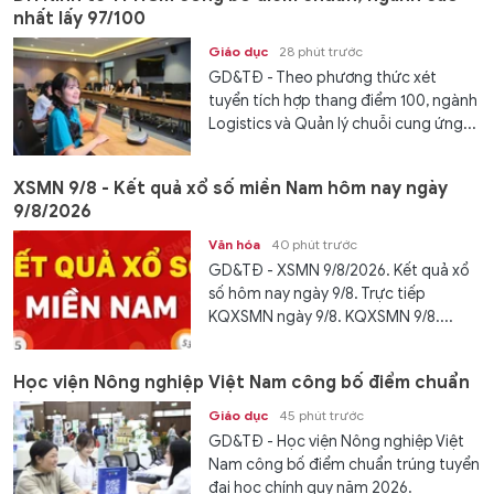
nhất lấy 97/100
Giáo dục
28 phút trước
GD&TĐ - Theo phương thức xét
tuyển tích hợp thang điểm 100, ngành
Logistics và Quản lý chuỗi cung ứng...
XSMN 9/8 - Kết quả xổ số miền Nam hôm nay ngày
9/8/2026
Văn hóa
40 phút trước
GD&TĐ - XSMN 9/8/2026. Kết quả xổ
số hôm nay ngày 9/8. Trực tiếp
KQXSMN ngày 9/8. KQXSMN 9/8....
Học viện Nông nghiệp Việt Nam công bố điểm chuẩn
Giáo dục
45 phút trước
GD&TĐ - Học viện Nông nghiệp Việt
Nam công bố điểm chuẩn trúng tuyển
đại học chính quy năm 2026.