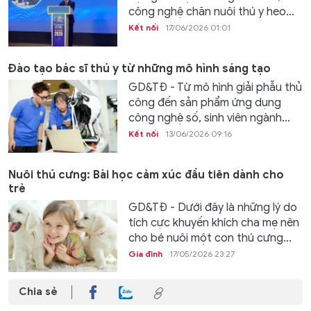
công nghệ chăn nuôi thú y heo...
Kết nối
17/06/2026 01:01
Đào tạo bác sĩ thú y từ những mô hình sáng tạo
GD&TĐ - Từ mô hình giải phẫu thủ
công đến sản phẩm ứng dụng
công nghệ số, sinh viên ngành...
Kết nối
13/06/2026 09:16
Nuôi thú cưng: Bài học cảm xúc đầu tiên dành cho
trẻ
GD&TĐ - Dưới đây là những lý do
tích cực khuyến khích cha mẹ nên
cho bé nuôi một con thú cưng...
Gia đình
17/05/2026 23:27
Chia sẻ