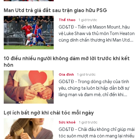
Man Utd trả giá đắt sau trận giao hữu PSG
Thể thao
1 giờ trước
GD&TĐ - Tiền vệ Mason Mount, hậu
vệ Luke Shaw và thủ môn Tom Heaton
cùng dính chấn thương khi Man Utd...
10 điều nhiều người không dám mở lời trước khi kết
hôn
Gia đình
1 giờ trước
GD&TĐ - Trong dòng chảy của tình
yêu, chúng ta luôn bị hấp dẫn bởi sự
lãng mạn và đam mê, chỉ đến khi...
Lợi ích bất ngờ khi chải tóc mỗi ngày
Sức khoẻ
1 giờ trước
GD&TĐ - Chải đầu không chỉ giúp mái
tóc suôn mượt mà còn mang lại nhiều