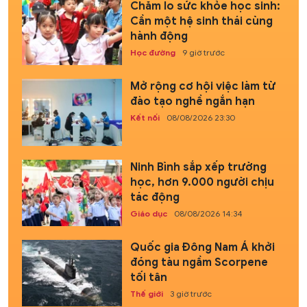
Chăm lo sức khỏe học sinh:
Cần một hệ sinh thái cùng
hành động
Học đường
9 giờ trước
Mở rộng cơ hội việc làm từ
đào tạo nghề ngắn hạn
Kết nối
08/08/2026 23:30
Ninh Bình sắp xếp trường
học, hơn 9.000 người chịu
tác động
Giáo dục
08/08/2026 14:34
Quốc gia Đông Nam Á khởi
đóng tàu ngầm Scorpene
tối tân
Thế giới
3 giờ trước