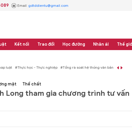
5089
Email:
gdtddientu@gmail.com
uật
Kết nối
Trao đổi
Học đường
Nhân ái
Thế giớ
áp luật
#Thực học - Thực nghiệp
#Tổng rà soát hệ thống văn bản quy phạm 
ơng mặt
Thể chất
nh Long tham gia chương trình tư vấn