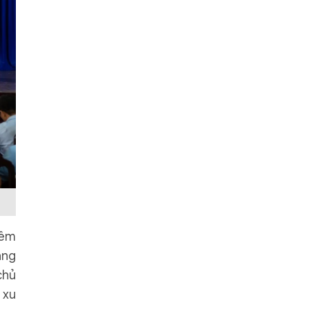
hêm
ăng
chủ
 xu