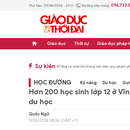
096.733.
Thứ Sáu, 07/08/2026 - 23:11
Đường dây nóng:
Giáo dục
Thời sự
Giáo dục pháp l
Sự kiện
p luật
#Thực học - Thực nghiệp
#Tổng rà soát hệ thống văn bản quy phạm ph
HỌC ĐƯỜNG
Kỹ năng
Du học
Gư
Hơn 200 học sinh lớp 12 ở Vĩ
du học
Quốc Ngữ
11/05/2026 08:56 (GMT+7)