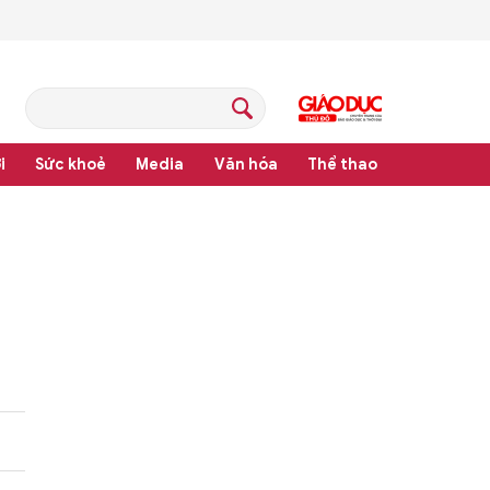
i
Sức khoẻ
Media
Văn hóa
Thể thao
pháp luật