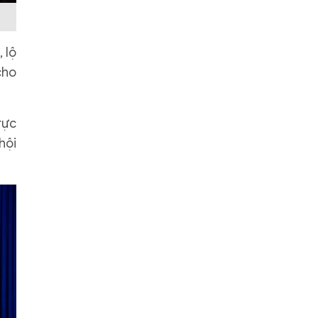
 lộ
cho
rực
hội