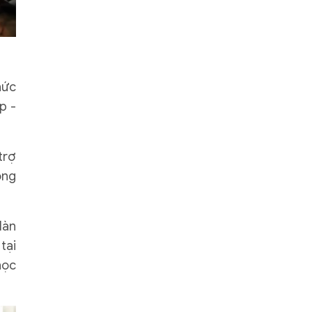
hức
p -
trợ
ong
Hàn
tại
học