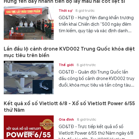
Hưng Yên đẩy nhanh tiến độ lấy mẫu hài cốt liệt sĩ
Thời sự
8 giờ trước
GD&TĐ - Hưng Yên đang khẩn trương
triển khai Chiến dịch “500 ngày đêm
tìm kiếm, quy tập và xác định danh...
Lần đầu lộ cảnh drone KVD002 Trung Quốc khóa diệt
mục tiêu trên biển
Thế giới
8 giờ trước
GD&TĐ - Quân đội Trung Quốc lần
đầu công bố cảnh drone KVD002 truy
đuổi, khóa mục tiêu và tấn công tàu...
Kết quả xổ số Vietlott 6/8 - Xổ số Vietlott Power 6/55
thứ Năm
Gia đình
8 giờ trước
GD&TĐ - Trực tiếp kết quả xổ số
Vietlott Power 6/55 thứ Năm ngày 6/8