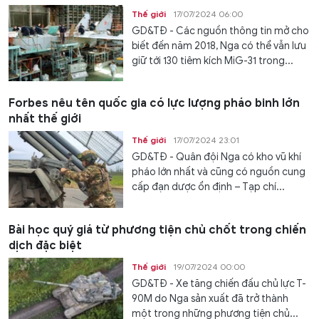
Thế giới
17/07/2024 06:00
GD&TĐ - Các nguồn thông tin mở cho
biết đến năm 2018, Nga có thể vẫn lưu
giữ tới 130 tiêm kích MiG-31 trong...
Forbes nêu tên quốc gia có lực lượng pháo binh lớn
nhất thế giới
Thế giới
17/07/2024 23:01
GD&TĐ - Quân đội Nga có kho vũ khí
pháo lớn nhất và cũng có nguồn cung
cấp đạn dược ổn định – Tạp chí...
Bài học quý giá từ phương tiện chủ chốt trong chiến
dịch đặc biệt
Thế giới
19/07/2024 00:00
GD&TĐ - Xe tăng chiến đấu chủ lực T-
90M do Nga sản xuất đã trở thành
một trong những phương tiện chủ...