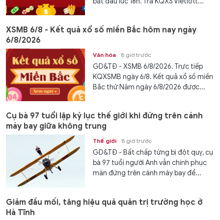
bắt đầu lúc 18h. Tra KQXS Vietlott...
XSMB 6/8 - Kết quả xổ số miền Bắc hôm nay ngày
6/8/2026
Văn hóa
8 giờ trước
GD&TĐ - XSMB 6/8/2026. Trực tiếp
KQXSMB ngày 6/8. Kết quả xổ số miền
Bắc thứ Năm ngày 6/8/2026 được...
Cụ bà 97 tuổi lập kỷ lục thế giới khi đứng trên cánh
máy bay giữa không trung
Thế giới
8 giờ trước
GD&TĐ - Bất chấp từng bị đột quỵ, cụ
bà 97 tuổi người Anh vẫn chinh phục
màn đứng trên cánh máy bay để...
Giảm đầu mối, tăng hiệu quả quản trị trường học ở
Hà Tĩnh