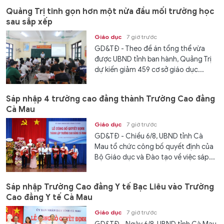
Quảng Trị tinh gọn hơn một nửa đầu mối trường học
sau sắp xếp
Giáo dục
7 giờ trước
GD&TĐ - Theo đề án tổng thể vừa
được UBND tỉnh ban hành, Quảng Trị
dự kiến giảm 459 cơ sở giáo dục...
Sáp nhập 4 trường cao đẳng thành Trường Cao đẳng
Cà Mau
Giáo dục
7 giờ trước
GD&TĐ - Chiều 6/8, UBND tỉnh Cà
Mau tổ chức công bố quyết định của
Bộ Giáo dục và Đào tạo về việc sáp...
Sáp nhập Trường Cao đẳng Y tế Bạc Liêu vào Trường
Cao đẳng Y tế Cà Mau
Giáo dục
7 giờ trước