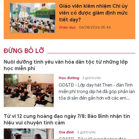
Giáo viên kiêm nhiệm Chi ủy
viên có được giảm định mức
tiết dạy?
Giáo dục
06/08/2026 05:46
ĐỪNG BỎ LỠ
Nuôi dưỡng tình yêu văn hóa dân tộc từ những lớp
học miễn phí
Học đường
3 giờ trước
GD&TĐ - Lớp dạy hát Then - đàn Tính
miễn phí trong dịp hè đã góp phần lan
tỏa di sản đến gần hơn với các em...
Tử vi 12 cung hoàng đạo ngày 7/8: Bảo Bình nhận tín
hiệu vui chuyện tình cảm
Gia đình
3 giờ trước