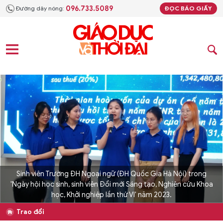
096.733.5089
Đường dây nóng:
ĐỌC BÁO GIẤY
Sinh viên Trường ĐH Ngoại ngữ (ĐH Quốc Gia Hà Nội) trong
'Ngày hội học sinh, sinh viên Đổi mới Sáng tạo, Nghiên cứu Khoa
học, Khởi nghiệp lần thứ VI' năm 2023.
Trao đổi