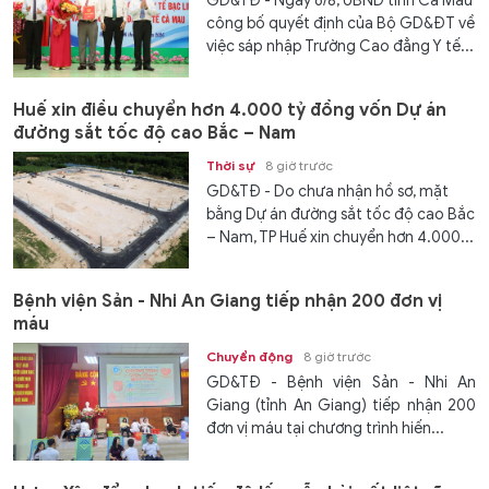
GD&TĐ - Ngày 6/8, UBND tỉnh Cà Mau
công bố quyết định của Bộ GD&ĐT về
việc sáp nhập Trường Cao đẳng Y tế...
Huế xin điều chuyển hơn 4.000 tỷ đồng vốn Dự án
đường sắt tốc độ cao Bắc – Nam
Thời sự
8 giờ trước
GD&TĐ - Do chưa nhận hồ sơ, mặt
bằng Dự án đường sắt tốc độ cao Bắc
– Nam, TP Huế xin chuyển hơn 4.000...
Bệnh viện Sản - Nhi An Giang tiếp nhận 200 đơn vị
máu
Chuyển động
8 giờ trước
GD&TĐ - Bệnh viện Sản - Nhi An
Giang (tỉnh An Giang) tiếp nhận 200
đơn vị máu tại chương trình hiến...