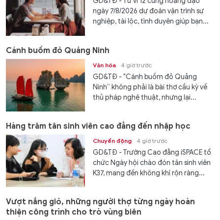
GD&TĐ - Tử vi 12 cung hoàng đạo
ngày 7/8/2026 dự đoán vận trình sự
nghiệp, tài lộc, tình duyên giúp bạn...
Cánh buồm đỏ Quảng Ninh
Văn hóa
4 giờ trước
GD&TĐ - "Cánh buồm đỏ Quảng
Ninh” không phải là bài thơ cầu kỳ về
thủ pháp nghệ thuật, nhưng lại...
Hàng trăm tân sinh viên cao đẳng đến nhập học
Chuyển động
4 giờ trước
GD&TĐ - Trường Cao đẳng iSPACE tổ
chức Ngày hội chào đón tân sinh viên
K37, mang đến không khí rộn ràng...
Vượt nắng gió, những người thợ từng ngày hoàn
thiện công trình cho trò vùng biên