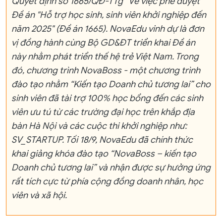
Quyết định số 1665/QĐ-TTg “Về việc phê duyệt
Đề án "Hỗ trợ học sinh, sinh viên khởi nghiệp đến
năm 2025" (Đề án 1665). NovaEdu vinh dự là đơn
vị đồng hành cùng Bộ GD&ĐT triển khai Đề án
này nhằm phát triển thế hệ trẻ Việt Nam. Trong
đó, chương trình NovaBoss - một chương trình
đào tạo nhằm “Kiến tạo Doanh chủ tương lai” cho
sinh viên đã tài trợ 100% học bổng đến các sinh
viên ưu tú từ các trường đại học trên khắp địa
bàn Hà Nội và các cuộc thi khởi nghiệp như:
SV_STARTUP. Tối 18/9, NovaEdu đã chính thức
khai giảng khóa đào tạo “NovaBoss – kiến tạo
Doanh chủ tương lai” và nhận được sự hưởng ứng
rất tích cực từ phía cộng đồng doanh nhân, học
viên và xã hội.