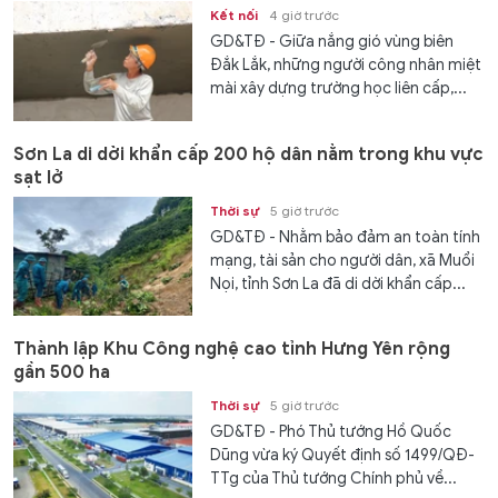
Kết nối
4 giờ trước
GD&TĐ - Giữa nắng gió vùng biên
Đắk Lắk, những người công nhân miệt
mài xây dựng trường học liên cấp,...
Sơn La di dời khẩn cấp 200 hộ dân nằm trong khu vực
sạt lở
Thời sự
5 giờ trước
GD&TĐ - Nhằm bảo đảm an toàn tính
mạng, tài sản cho người dân, xã Muổi
Nọi, tỉnh Sơn La đã di dời khẩn cấp...
Thành lập Khu Công nghệ cao tỉnh Hưng Yên rộng
gần 500 ha
Thời sự
5 giờ trước
GD&TĐ - Phó Thủ tướng Hồ Quốc
Dũng vừa ký Quyết định số 1499/QĐ-
TTg của Thủ tướng Chính phủ về...