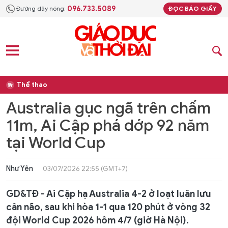
096.733.5089
Đường dây nóng:
ĐỌC BÁO GIẤY
Thể thao
Australia gục ngã trên chấm
11m, Ai Cập phá dớp 92 năm
tại World Cup
Như Yên
03/07/2026 22:55 (GMT+7)
GD&TĐ - Ai Cập hạ Australia 4-2 ở loạt luân lưu
cân não, sau khi hòa 1-1 qua 120 phút ở vòng 32
đội World Cup 2026 hôm 4/7 (giờ Hà Nội).