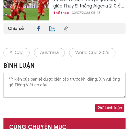
giúp Thụy Sĩ thắng Algeria 2-0 ở...
Thể thao
03/07/2026 05:45
Chia sẻ
Ai Cập
Australia
World Cup 2026
BÌNH LUẬN
Gửi bình luận
CÙNG CHUYÊN MỤC