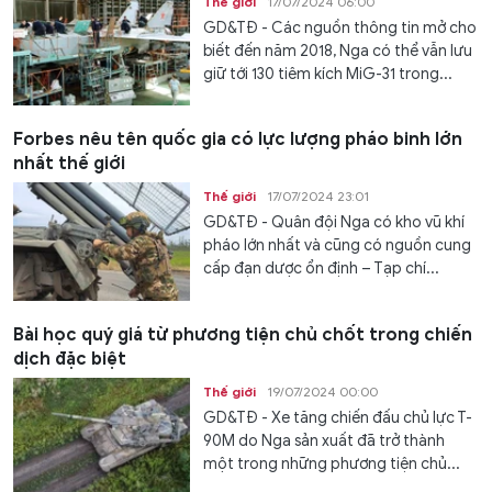
Thế giới
17/07/2024 06:00
GD&TĐ - Các nguồn thông tin mở cho
biết đến năm 2018, Nga có thể vẫn lưu
giữ tới 130 tiêm kích MiG-31 trong...
Forbes nêu tên quốc gia có lực lượng pháo binh lớn
nhất thế giới
Thế giới
17/07/2024 23:01
GD&TĐ - Quân đội Nga có kho vũ khí
pháo lớn nhất và cũng có nguồn cung
cấp đạn dược ổn định – Tạp chí...
Bài học quý giá từ phương tiện chủ chốt trong chiến
dịch đặc biệt
Thế giới
19/07/2024 00:00
GD&TĐ - Xe tăng chiến đấu chủ lực T-
90M do Nga sản xuất đã trở thành
một trong những phương tiện chủ...