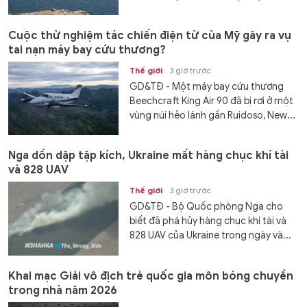
Cuộc thử nghiệm tác chiến điện tử của Mỹ gây ra vụ
tai nạn máy bay cứu thương?
Thế giới
3 giờ trước
GD&TĐ - Một máy bay cứu thương
Beechcraft King Air 90 đã bị rơi ở một
vùng núi hẻo lánh gần Ruidoso, New...
Nga dồn dập tập kích, Ukraine mất hàng chục khí tài
và 828 UAV
Thế giới
3 giờ trước
GD&TĐ - Bộ Quốc phòng Nga cho
biết đã phá hủy hàng chục khí tài và
828 UAV của Ukraine trong ngày và...
Khai mạc Giải vô địch trẻ quốc gia môn bóng chuyền
trong nhà năm 2026