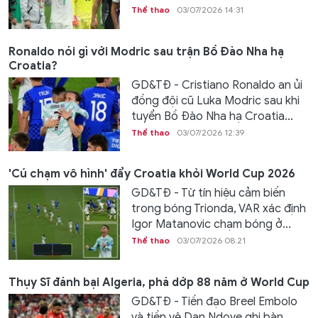
Thể thao
03/07/2026 14:31
Ronaldo nói gì với Modric sau trận Bồ Đào Nha hạ
Croatia?
GD&TĐ - Cristiano Ronaldo an ủi
đồng đội cũ Luka Modric sau khi
tuyển Bồ Đào Nha hạ Croatia...
Thể thao
03/07/2026 12:39
'Cú chạm vô hình' đẩy Croatia khỏi World Cup 2026
GD&TĐ - Từ tín hiệu cảm biến
trong bóng Trionda, VAR xác định
Igor Matanovic chạm bóng ở...
Thể thao
03/07/2026 08:21
Thụy Sĩ đánh bại Algeria, phá dớp 88 năm ở World Cup
GD&TĐ - Tiền đạo Breel Embolo
và tiền vệ Dan Ndoye ghi bàn,