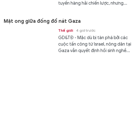
tuyến hàng hải chiến lược, nhưng...
Mật ong giữa đống đổ nát Gaza
Thế giới
4 giờ trước
GD&TĐ - Mặc dù bị tàn phá bởi các
cuộc tấn công từ Israel, nông dân tại
Gaza vẫn quyết định hồi sinh nghề...
Mang kỹ thuật chăn nuôi về tận buôn làng M’Drắk
Thời sự
4 giờ trước
GD&TĐ - Lớp học nghề về tận thôn,
buôn giúp đồng bào dân tộc thiểu số
M’Drắk tiếp cận kỹ thuật chăn nuôi,...
Ninh Bình yêu cầu hoàn thành tổ chức lại cơ sở giáo
dục trước 20/8
Giáo dục
5 giờ trước