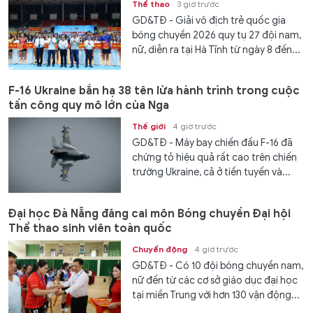
Thể thao
3 giờ trước
GD&TĐ - Giải vô địch trẻ quốc gia
bóng chuyền 2026 quy tụ 27 đội nam,
nữ, diễn ra tại Hà Tĩnh từ ngày 8 đến...
F-16 Ukraine bắn hạ 38 tên lửa hành trình trong cuộc
tấn công quy mô lớn của Nga
Thế giới
4 giờ trước
GD&TĐ - Máy bay chiến đấu F-16 đã
chứng tỏ hiệu quả rất cao trên chiến
trường Ukraine, cả ở tiền tuyến và...
Đại học Đà Nẵng đăng cai môn Bóng chuyền Đại hội
Thể thao sinh viên toàn quốc
Chuyển động
4 giờ trước
GD&TĐ - Có 10 đội bóng chuyền nam,
nữ đến từ các cơ sở giáo dục đại học
tại miền Trung với hơn 130 vận động...