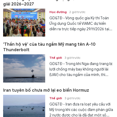
giải 2026–2027
Học đường
2 giờ trước
GD&TĐ - Vòng quốc gia Kỳ thi Toán
Ứng dụng Quốc tế VIAMC dự kiến
diễn ra trực tiếp ngày 29/11/2026 tại...
'Thần hộ vệ' của tàu ngầm Mỹ mang tên A-10
Thunderbolt
Thế giới
3 giờ trước
GD&TĐ - Trong khi Nga đang trang bị
lưới chống máy bay không người lái
(UAV) cho tàu ngầm của mình, thì...
Iran tuyên bố chưa mở lại eo biển Hormuz
Thế giới
3 giờ trước
GD&TĐ - Iran đưa ra loạt yêu cầu với
Mỹ trong khi các cuộc đàm phán giữa
2 nước được cho là đã đạt một số...