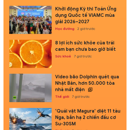
Khởi động Kỳ thi Toán Ứng
dụng Quốc tế VIAMC mùa
giải 2026–2027
Học đường
2 giờ trước
8 lợi ích sức khỏe của trái
cam bạn chưa bao giờ biết
Sức khoẻ
7 giờ trước
Video bão Dolphin quét qua
Nhật Bản, hơn 50.000 tòa
nhà mất điện
Thế giới
7 giờ trước
‘Quái vật Magura’ diệt 11 tàu
Nga, bắn hạ 2 chiến đấu cơ
Su-30SM