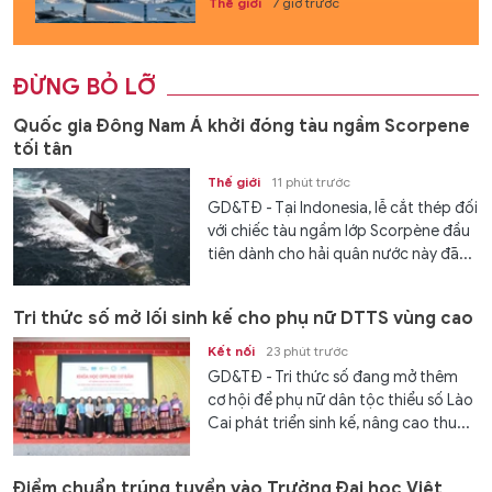
Thế giới
7 giờ trước
ĐỪNG BỎ LỠ
Quốc gia Đông Nam Á khởi đóng tàu ngầm Scorpene
tối tân
Thế giới
11 phút trước
GD&TĐ - Tại Indonesia, lễ cắt thép đối
với chiếc tàu ngầm lớp Scorpène đầu
tiên dành cho hải quân nước này đã...
Tri thức số mở lối sinh kế cho phụ nữ DTTS vùng cao
Kết nối
23 phút trước
GD&TĐ - Tri thức số đang mở thêm
cơ hội để phụ nữ dân tộc thiểu số Lào
Cai phát triển sinh kế, nâng cao thu...
Điểm chuẩn trúng tuyển vào Trường Đại học Việt