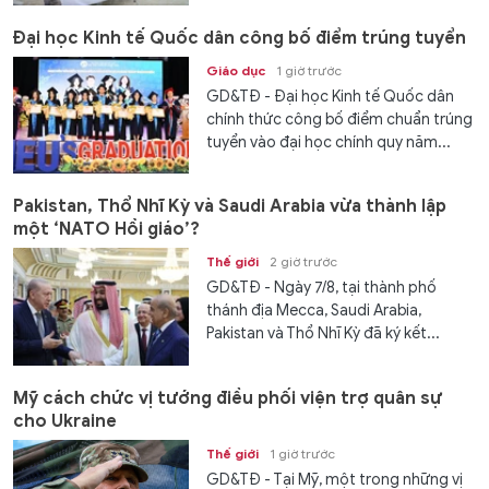
Đại học Kinh tế Quốc dân công bố điểm trúng tuyển
Giáo dục
1 giờ trước
GD&TĐ - Đại học Kinh tế Quốc dân
chính thức công bố điểm chuẩn trúng
tuyển vào đại học chính quy năm...
Pakistan, Thổ Nhĩ Kỳ và Saudi Arabia vừa thành lập
một ‘NATO Hồi giáo’?
Thế giới
2 giờ trước
GD&TĐ - Ngày 7/8, tại thành phố
thánh địa Mecca, Saudi Arabia,
Pakistan và Thổ Nhĩ Kỳ đã ký kết...
Mỹ cách chức vị tướng điều phối viện trợ quân sự
cho Ukraine
Thế giới
1 giờ trước
GD&TĐ - Tại Mỹ, một trong những vị