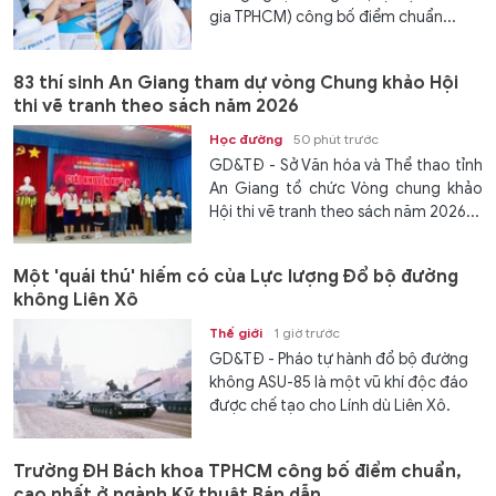
gia TPHCM) công bố điểm chuẩn...
83 thí sinh An Giang tham dự vòng Chung khảo Hội
thi vẽ tranh theo sách năm 2026
Học đường
50 phút trước
GD&TĐ - Sở Văn hóa và Thể thao tỉnh
An Giang tổ chức Vòng chung khảo
Hội thi vẽ tranh theo sách năm 2026...
Một 'quái thú' hiếm có của Lực lượng Đổ bộ đường
không Liên Xô
Thế giới
1 giờ trước
GD&TĐ - Pháo tự hành đổ bộ đường
không ASU-85 là một vũ khí độc đáo
được chế tạo cho Lính dù Liên Xô.
Trường ĐH Bách khoa TPHCM công bố điểm chuẩn,
cao nhất ở ngành Kỹ thuật Bán dẫn