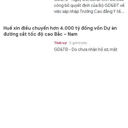
công bố quyết định của Bộ GD&ĐT về
việc sáp nhập Trường Cao đẳng Y tế...
Huế xin điều chuyển hơn 4.000 tỷ đồng vốn Dự án
đường sắt tốc độ cao Bắc – Nam
Thời sự
5 giờ trước
GD&TĐ - Do chưa nhận hồ sơ, mặt
bằng Dự án đường sắt tốc độ cao Bắc
– Nam, TP Huế xin chuyển hơn 4.000...
Bệnh viện Sản - Nhi An Giang tiếp nhận 200 đơn vị
máu
Chuyển động
5 giờ trước
GD&TĐ - Bệnh viện Sản - Nhi An
Giang (tỉnh An Giang) tiếp nhận 200
đơn vị máu tại chương trình hiến...