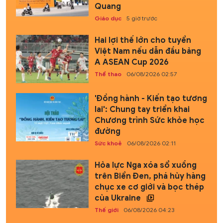
Quang
Giáo dục
5 giờ trước
Hai lợi thế lớn cho tuyển
Việt Nam nếu dẫn đầu bảng
A ASEAN Cup 2026
Thể thao
06/08/2026 02:57
'Đồng hành - Kiến tạo tương
lai': Chung tay triển khai
Chương trình Sức khỏe học
đường
Sức khoẻ
06/08/2026 02:11
Hỏa lực Nga xóa sổ xuồng
trên Biển Đen, phá hủy hàng
chục xe cơ giới và bọc thép
của Ukraine
Thế giới
06/08/2026 04:23