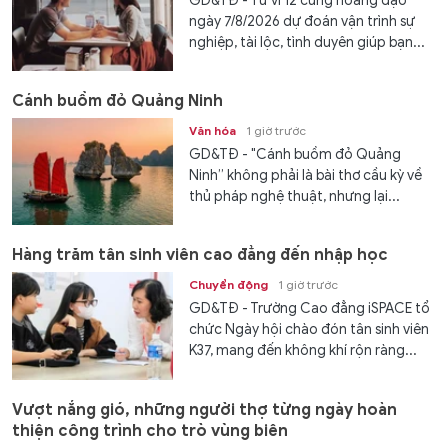
GD&TĐ - Tử vi 12 cung hoàng đạo
ngày 7/8/2026 dự đoán vận trình sự
nghiệp, tài lộc, tình duyên giúp bạn...
Cánh buồm đỏ Quảng Ninh
Văn hóa
1 giờ trước
GD&TĐ - "Cánh buồm đỏ Quảng
Ninh” không phải là bài thơ cầu kỳ về
thủ pháp nghệ thuật, nhưng lại...
Hàng trăm tân sinh viên cao đẳng đến nhập học
Chuyển động
1 giờ trước
GD&TĐ - Trường Cao đẳng iSPACE tổ
chức Ngày hội chào đón tân sinh viên
K37, mang đến không khí rộn ràng...
Vượt nắng gió, những người thợ từng ngày hoàn
thiện công trình cho trò vùng biên