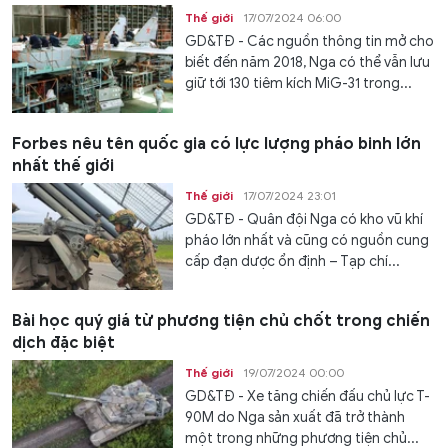
Thế giới
17/07/2024 06:00
GD&TĐ - Các nguồn thông tin mở cho
biết đến năm 2018, Nga có thể vẫn lưu
giữ tới 130 tiêm kích MiG-31 trong...
Forbes nêu tên quốc gia có lực lượng pháo binh lớn
nhất thế giới
Thế giới
17/07/2024 23:01
GD&TĐ - Quân đội Nga có kho vũ khí
pháo lớn nhất và cũng có nguồn cung
cấp đạn dược ổn định – Tạp chí...
Bài học quý giá từ phương tiện chủ chốt trong chiến
dịch đặc biệt
Thế giới
19/07/2024 00:00
GD&TĐ - Xe tăng chiến đấu chủ lực T-
90M do Nga sản xuất đã trở thành
một trong những phương tiện chủ...