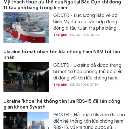
Mỹ thách thức ưu thế của Nga tại Bắc Cực khi đóng
11 tàu phá băng trong 5 năm
GD&TĐ - Lực lượng Bảo vệ bờ
biển Mỹ đã trao các hợp đồng
đóng 6 tàu tuần tra phá băng...
Thế giới
05/07/2026 06:30
Ukraine bí mật nhận tên lửa chống hạm NSM tối tân
nhất
GD&TĐ - Ukraine đã được trang
bị một tổ hợp phòng thủ bờ biển
di động với tên lửa chống hạm...
Thế giới
05/07/2026 07:30
Ukraine 'khoe' hệ thống tên lửa RBS-15 đã tấn công
giàn khoan Syvash
GD&TĐ - Hải quân Ukraine đã phô
diễn hệ thống tên lửa chống hạm
RBS-15, vũ khí từng được sử...