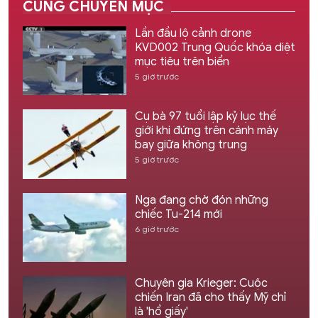
CÙNG CHUYÊN MỤC
Lần đầu lộ cảnh drone
KVD002 Trung Quốc khóa diệt
mục tiêu trên biển
5 giờ trước
Cụ bà 97 tuổi lập kỷ lục thế
giới khi đứng trên cánh máy
bay giữa không trung
5 giờ trước
Nga đang chờ đón những
chiếc Tu-214 mới
6 giờ trước
Chuyên gia Krieger: Cuộc
chiến Iran đã cho thấy Mỹ chỉ
là 'hổ giấy'