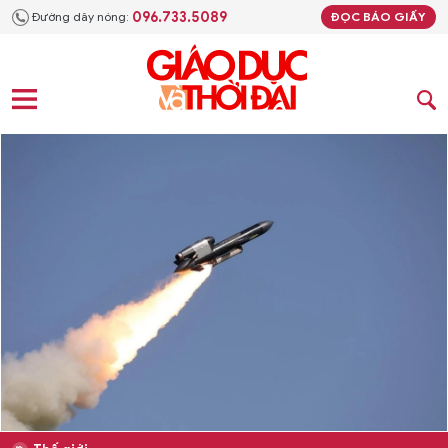
096.733.5089
Đường dây nóng:
ĐỌC BÁO GIẤY