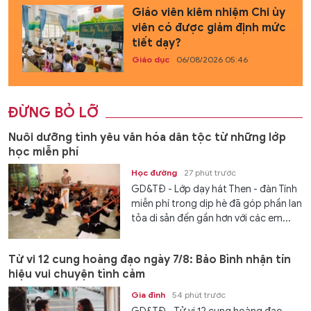
Giáo viên kiêm nhiệm Chi ủy
viên có được giảm định mức
tiết dạy?
Giáo dục
06/08/2026 05:46
ĐỪNG BỎ LỠ
Nuôi dưỡng tình yêu văn hóa dân tộc từ những lớp
học miễn phí
Học đường
27 phút trước
GD&TĐ - Lớp dạy hát Then - đàn Tính
miễn phí trong dịp hè đã góp phần lan
tỏa di sản đến gần hơn với các em...
Tử vi 12 cung hoàng đạo ngày 7/8: Bảo Bình nhận tín
hiệu vui chuyện tình cảm
Gia đình
54 phút trước