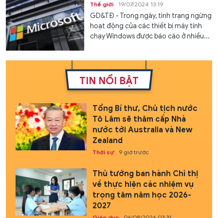
Thế giới
19/07/2024 13:19
GD&TĐ - Trong ngày, tình trạng ngừng
hoạt động của các thiết bị máy tính
chạy Windows được báo cáo ở nhiều...
TIN NỔI BẬT
Tổng Bí thư, Chủ tịch nước
Tô Lâm sẽ thăm cấp Nhà
nước tới Australia và New
Zealand
Thời sự
9 giờ trước
Thủ tướng ban hành Chỉ thị
về thực hiện các nhiệm vụ
trọng tâm năm học 2026-
2027
Giáo dục
06/08/2026 03:31