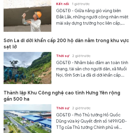
Kết nối
1 giờ trước
GD&TĐ - Giữa nắng gió vùng biên
Đắk Lắk, những người công nhân miệt
mài xây dựng trường học liên cấp,...
Sơn La di dời khẩn cấp 200 hộ dân nằm trong khu vực
sạt lở
Thời sự
2 giờ trước
GD&TĐ - Nhằm bảo đảm an toàn tính
mạng, tài sản cho người dân, xã Muổi
Nọi, tỉnh Sơn La đã di dời khẩn cấp...
Thành lập Khu Công nghệ cao tỉnh Hưng Yên rộng
gần 500 ha
Thời sự
2 giờ trước
GD&TĐ - Phó Thủ tướng Hồ Quốc
Dũng vừa ký Quyết định số 1499/QĐ-
TTg của Thủ tướng Chính phủ về...