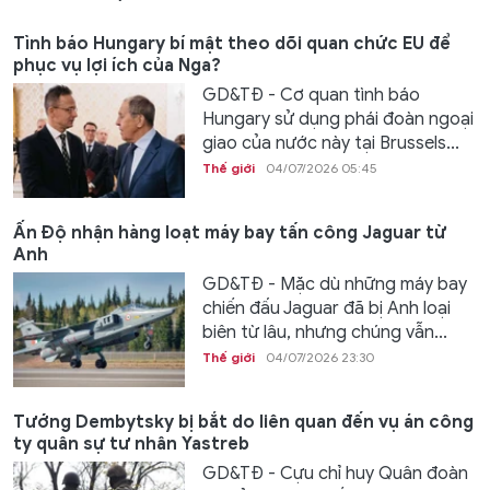
Tình báo Hungary bí mật theo dõi quan chức EU để
phục vụ lợi ích của Nga?
GD&TĐ - Cơ quan tình báo
Hungary sử dụng phái đoàn ngoại
giao của nước này tại Brussels...
Thế giới
04/07/2026 05:45
Ấn Độ nhận hàng loạt máy bay tấn công Jaguar từ
Anh
GD&TĐ - Mặc dù những máy bay
chiến đấu Jaguar đã bị Anh loại
biên từ lâu, nhưng chúng vẫn...
Thế giới
04/07/2026 23:30
Tướng Dembytsky bị bắt do liên quan đến vụ án công
ty quân sự tư nhân Yastreb
GD&TĐ - Cựu chỉ huy Quân đoàn